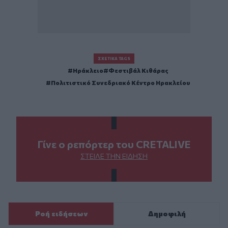
ΣΧΕΤΙΚΆ TAGS
Ηράκλειο
Φεστιβάλ Κιθάρας
Πολιτιστικό Συνεδριακό Κέντρο Ηρακλείου
Γίνε ο ρεπόρτερ του CRETALIVE
ΣΤΕΊΛΕ ΤΗΝ ΕΊΔΗΣΗ
Ροή ειδήσεων
Δημοφιλή