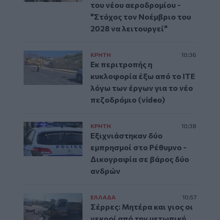
του νέου αεροδρομίου -
"Στόχος τον Νοέμβριο του
2028 να λειτουργεί"
ΚΡΗΤΗ
10:36
Εκ περιτροπής η
κυκλοφορία έξω από το ΙΤΕ
λόγω των έργων για το νέο
πεζοδρόμιο (video)
ΚΡΗΤΗ
10:38
Εξιχνιάστηκαν δύο
εμπρησμοί στο Ρέθυμνο -
Δικογραφία σε βάρος δύο
ανδρών
ΕΛΛAΔΑ
10:57
Σέρρες: Μητέρα και γιος οι
νεκροί από την μετωπική