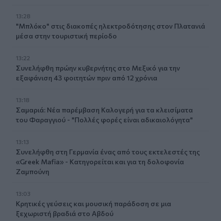
13:28
"Μπλόκο" στις διακοπές ηλεκτροδότησης στον Πλατανιά
μέσα στην τουριστική περίοδο
13:22
Συνελήφθη πρώην κυβερνήτης στο Μεξικό για την
εξαφάνιση 43 φοιτητών πριν από 12 χρόνια
13:18
Σαμαριά: Νέα παρέμβαση Καλογερή για τα κλεισίματα
του Φαραγγιού - "Πολλές φορές είναι αδικαιολόγητα"
13:13
Συνελήφθη στη Γερμανία ένας από τους εκτελεστές της
«Greek Mafia» - Κατηγορείται και για τη δολοφονία
Ζαμπούνη
13:03
Κρητικές γεύσεις και μουσική παράδοση σε μια
ξεχωριστή βραδιά στο Αβδού