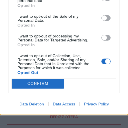
personal data.
Και επίσημα το Ειδικό Χωροταξικό Πλαίσιο για τον
Opted In
Τουρισμό
I want to opt-out of the Sale of my
12:17
Personal Data.
Opted In
Του έκλεψαν την αγελάδα και ξέσπασε στα κοινωνικά
δίκτυα
I want to opt-out of processing my
Personal Data for Targeted Advertising.
12:08
Opted In
Υπόθεση Marfin: Προθεσμία για να απολογηθεί την Τρίτη
έλαβε η 46χρονη
I want to opt-out of Collection, Use,
Retention, Sale, and/or Sharing of my
Personal Data that Is Unrelated with the
Purposes for which it was collected.
11:50
Opted Out
Έφηβος ο μακελάρης στην Ταϊλάνδη - Εκτέλεσε τους
παππούδες του και 6 άτομα σε σχολείο
CONFIRM
11:42
Νέα τραγωδία σε παραλία της Κρήτης
Data Deletion
Data Access
Privacy Policy
ΠΕΡΙΣΣΟΤΕΡΑ