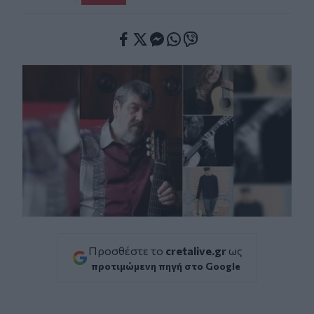
Facebook
Twitter
Messenger
Whatsapp
Viber
Προσθέστε το
cretalive.gr
ως
προτιμώμενη πηγή στο Google