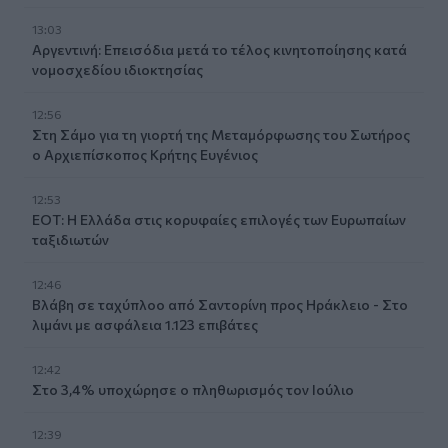
13:03
Αργεντινή: Επεισόδια μετά το τέλος κινητοποίησης κατά
νομοσχεδίου ιδιοκτησίας
12:56
Στη Σάμο για τη γιορτή της Μεταμόρφωσης του Σωτήρος
ο Αρχιεπίσκοπος Κρήτης Ευγένιος
12:53
ΕΟΤ: Η Ελλάδα στις κορυφαίες επιλογές των Ευρωπαίων
ταξιδιωτών
12:46
Βλάβη σε ταχύπλοο από Σαντορίνη προς Ηράκλειο - Στο
λιμάνι με ασφάλεια 1.123 επιβάτες
12:42
Στο 3,4% υποχώρησε ο πληθωρισμός τον Ιούλιο
12:39