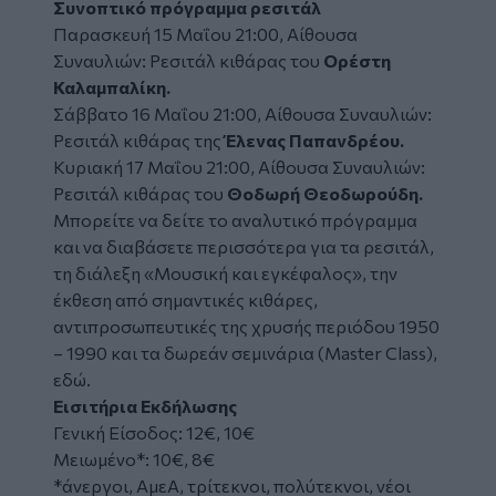
Συνοπτικό πρόγραμμα ρεσιτάλ
Παρασκευή 15 Μαΐου 21:00, Αίθουσα
Συναυλιών: Ρεσιτάλ κιθάρας του
Ορέστη
Καλαμπαλίκη.
Σάββατο 16 Μαΐου 21:00, Αίθουσα Συναυλιών:
Ρεσιτάλ κιθάρας της
Έλενας Παπανδρέου.
Κυριακή 17 Μαΐου 21:00, Αίθουσα Συναυλιών:
Ρεσιτάλ κιθάρας του
Θοδωρή Θεοδωρούδη.
Μπορείτε να δείτε το αναλυτικό πρόγραμμα
και να διαβάσετε περισσότερα για τα ρεσιτάλ,
τη διάλεξη «Μουσική και εγκέφαλος», την
έκθεση από σημαντικές κιθάρες,
αντιπροσωπευτικές της χρυσής περιόδου 1950
– 1990 και τα δωρεάν σεμινάρια (Master Class),
εδώ
.
Εισιτήρια Εκδήλωσης
Γενική Είσοδος: 12€, 10€
Μειωμένο*: 10€, 8€
*άνεργοι, ΑμεΑ, τρίτεκνοι, πολύτεκνοι, νέοι