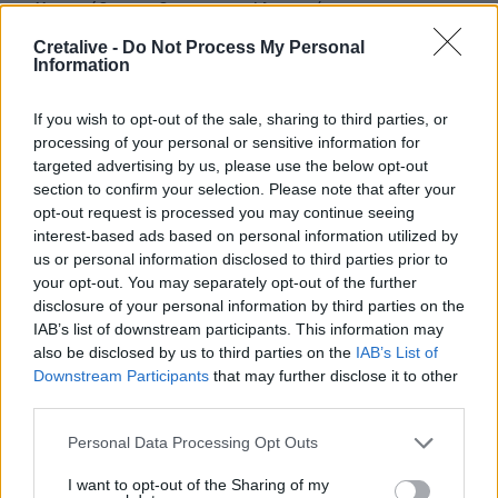
Xειροπέδες σε 16χρονο στη Φλωρεντία για την
κατηγορία προπαγανδιστικής δράσης με τρομοκρατικό
Cretalive -
Do Not Process My Personal
κίνητρο
Information
12:34
If you wish to opt-out of the sale, sharing to third parties, or
Από τον αργαλειό στο εφτάζυμο: Η Κασταμονίτσα
processing of your personal or sensitive information for
ζωντανεύει μνήμες και γεύσεις άλλων εποχών
targeted advertising by us, please use the below opt-out
section to confirm your selection. Please note that after your
12:32
opt-out request is processed you may continue seeing
Συνελήφθη στη Γερμανία 31χρονος καταζητούμενος για
interest-based ads based on personal information utilized by
τρεις ανθρωποκτονίες στην Ελλάδα
us or personal information disclosed to third parties prior to
your opt-out. You may separately opt-out of the further
12:25
disclosure of your personal information by third parties on the
Λακωνία: Θανατηφόρο τροχαίο στον Κλαδά
IAB’s list of downstream participants. This information may
also be disclosed by us to third parties on the
IAB’s List of
12:23
Downstream Participants
that may further disclose it to other
Με τα σκάφη τους έσωσαν δεκάδες ανθρώπους - Το
third parties.
"ευχαριστώ" στους ιδιώτες που συνέδραμαν στην
πυρκαγιά του Αγίου Βασιλείου
Personal Data Processing Opt Outs
12:20
I want to opt-out of the Sharing of my