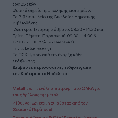
έως 25 ετών
Φυσικά σημεία προπώλησης εισιτηρίων:
Το Βιβλιοπωλείο της Βικελαίας Δημοτικής
Βιβλιοθήκης
(Δευτέρα, Τετάρτη, Σάββατο: 09:30 - 14:30 και
Τρίτη, Πέμπτη, Παρασκευή: 09:30 - 14:00 &
17:30 - 20:30, τηλ. 2813409247).
Την
ticketservices.gr
.
Το ΠΣΚΗ, πριν από την έναρξη κάθε
εκδήλωσης.
Διαβάστε περισσότερες ειδήσεις από
την
Κρήτη
και το
Ηράκλειο
Metallica: Η μεγάλη επιστροφή στο ΟΑΚΑ για
τους θρύλους της μέταλ
Ρέθυμνο: Έρχεται η «Φαύστα» από τον
Θεατρικό Περίπλου!
Παρουσιάζεται το βιβλίο "Περιπλανώμενος