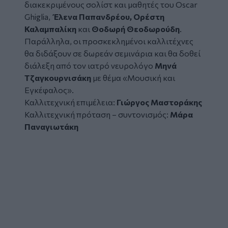
διακεκριμένους σολίστ και μαθητές του Oscar
Ghiglia,
Έλενα Παπανδρέου, Ορέστη
Καλαμπαλίκη
και
Θοδωρή Θεοδωρούδη
.
Παράλληλα, οι προσκεκλημένοι καλλιτέχνες
θα διδάξουν σε δωρεάν σεμινάρια και θα δοθεί
διάλεξη από τον ιατρό νευρολόγο
Μηνά
Τζαγκουρνισάκη
με θέμα «Μουσική και
Εγκέφαλος».
Καλλιτεχνική επιμέλεια:
Γιώργος Μαστοράκης
Καλλιτεχνική πρόταση – συντονισμός:
Μάρα
Παναγιωτάκη