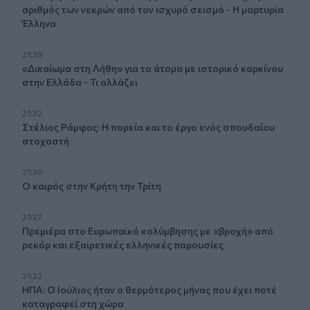
αριθμός των νεκρών από τον ισχυρό σεισμό - Η μαρτυρία
Έλληνα
21:39
«Δικαίωμα στη Λήθη» για τα άτομα με ιστορικό καρκίνου
στην Ελλάδα - Τι αλλάζει
21:32
Στέλιος Ράμφος: Η πορεία και το έργο ενός σπουδαίου
στοχαστή
21:30
Ο καιρός στην Κρήτη την Τρίτη
21:27
Πρεμιέρα στο Ευρωπαϊκό κολύμβησης με «βροχή» από
ρεκόρ και εξαιρετικές ελληνικές παρουσίες
21:22
ΗΠΑ: Ο Ιούλιος ήταν ο θερμότερος μήνας που έχει ποτέ
καταγραφεί στη χώρα