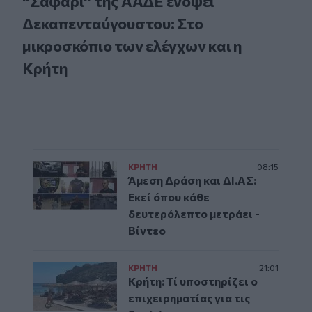
"Σαφάρι" της ΑΑΔΕ ενόψει
Δεκαπενταύγουστου: Στο
μικροσκόπιο των ελέγχων και η
Κρήτη
ΚΡΗΤΗ
08:15
Άμεση Δράση και ΔΙ.ΑΣ:
Εκεί όπου κάθε
δευτερόλεπτο μετράει -
Βίντεο
ΚΡΗΤΗ
21:01
Κρήτη: Τί υποστηρίζει ο
επιχειρηματίας για τις