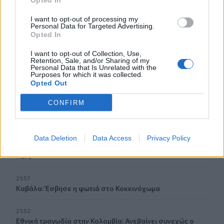
Opted In
"Σαφάρι" της ΑΑΔΕ ενόψει Δεκαπενταύγουστου: Στο
μικροσκόπιο των ελέγχων και η Κρήτη
I want to opt-out of processing my
Personal Data for Targeted Advertising.
Opted In
22:51
Άδωνις Γεωργιάδης για την πτώση τμήματος οροφής στο
I want to opt-out of Collection, Use,
Βενιζέλειο: «Παιδιά, χαλαρώστε»
Retention, Sale, and/or Sharing of my
Personal Data that Is Unrelated with the
Purposes for which it was collected.
Opted Out
22:32
Κολομβία: Σε κατάσταση έκτακτης ανάγκης η χώρα μετά
CONFIRM
τον ισχυρό σεισμό με τους 100 και πλέον νεκρούς
22:03
Σούπερ Καπ: Sold out ο ΟΦΗ, αλλά υπάρχει κόσμος
Data Deletion
Data Access
Privacy Policy
χωρίς «μαγικό χαρτάκι» – Τι γίνεται με τα εισιτήρια της
ΑΕΚ;
21:57
Καβάλα: Έσβησε η φωτιά στο Κοκκινόχωμα
21:52
Εθνική τραγωδία στην Κολομβία: Ανεβαίνει συνεχώς ο