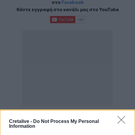
στο
Facebook
Κάντε εγγραφή στο κανάλι μας στο
YouTube
Cretalive -
Do Not Process My Personal
ΣΧΕΤΙΚΆ TAGS
Information
Μουντιάλ