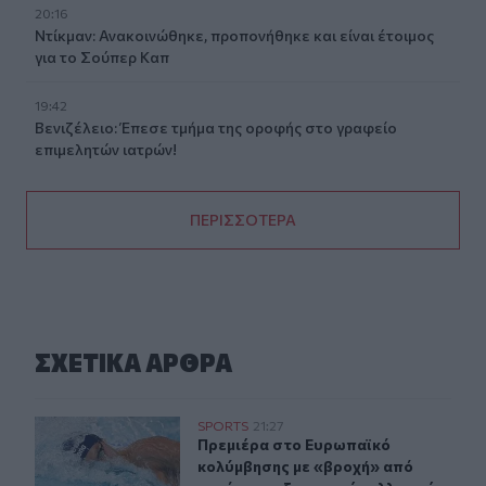
20:16
Ντίκμαν: Ανακοινώθηκε, προπονήθηκε και είναι έτοιμος
για το Σούπερ Καπ
19:42
Βενιζέλειο: Έπεσε τμήμα της οροφής στο γραφείο
επιμελητών ιατρών!
ΠΕΡΙΣΣΟΤΕΡΑ
ΣΧΕΤΙΚA AΡΘΡΑ
Πρεμιέρα στο Ευρωπαϊκό κολύμβησης με «βροχή» από ρ
SPORTS
21:27
Πρεμιέρα στο Ευρωπαϊκό κολύμβηση
Πρεμιέρα στο Ευρωπαϊκό
κολύμβησης με «βροχή» από