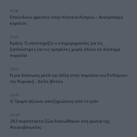
21:18
Επικίνδυνο φρεάτιο στην πλατεία Κύπρου - Ανατράπηκε
καρότσι
21:01
Κρήτη: Τί υποστηρίζει ο επιχειρηματίας για τις
ξαπλώστρες και τις ομπρέλες χωρίς άδεια σε διάσημη
παραλία
20:57
Η μια διάσωση μετά την άλλη στην παραλία του Ρεθύμνου
την Κυριακή - Δείτε βίντεο
20:43
Ο Τραμπ αξιώνει αποζημιώσεις από το Ιράν
20:20
282 πυρόπληκτα ζώα διασώθηκαν στη φωτιά της
Αττικοβοιωτίας