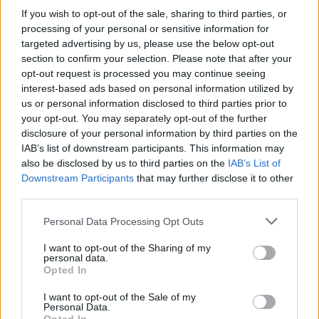
If you wish to opt-out of the sale, sharing to third parties, or
processing of your personal or sensitive information for
targeted advertising by us, please use the below opt-out
section to confirm your selection. Please note that after your
Γίνε ο ρεπόρτερ του CRETALIVE
opt-out request is processed you may continue seeing
ΣΤΕΊΛΕ ΤΗΝ ΕΊΔΗΣΗ
interest-based ads based on personal information utilized by
us or personal information disclosed to third parties prior to
your opt-out. You may separately opt-out of the further
disclosure of your personal information by third parties on the
IAB’s list of downstream participants. This information may
also be disclosed by us to third parties on the
IAB’s List of
Ροή ειδήσεων
Δημοφιλή
Downstream Participants
that may further disclose it to other
third parties.
23:21
Personal Data Processing Opt Outs
Σουηδία: Λείψανα εγκύου γυναίκας 9.000 ετών
εντοπίστηκαν σε σπηλιά
I want to opt-out of the Sharing of my
personal data.
Opted In
23:07
"Έφυγε" από τη ζωή η αγαπητή μαθηματικός
I want to opt-out of the Sale of my
Personal Data.
22:53