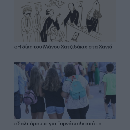
«Η δίκη του Μάνου Χατζιδάκι» στα Χανιά
«Σαλπάρουμε για Γυμνάσιο!» από το