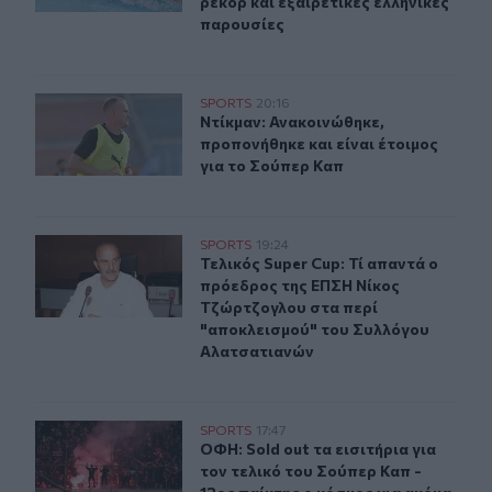
ρεκόρ και εξαιρετικές ελληνικές
παρουσίες
Ντίκμαν: Ανακοινώθηκε, προπονήθηκε και είναι έτοιμος
SPORTS
20:16
Ντίκμαν: Ανακοινώθηκε, προπονήθηκ
Ντίκμαν: Ανακοινώθηκε,
προπονήθηκε και είναι έτοιμος
για το Σούπερ Καπ
Τελικός Super Cup: Τί απαντά ο πρόεδρος της ΕΠΣΗ Νί
SPORTS
19:24
Τελικός Super Cup: Τί απαντά ο π
Τελικός Super Cup: Τί απαντά ο
πρόεδρος της ΕΠΣΗ Νίκος
Τζώρτζογλου στα περί
"αποκλεισμού" του Συλλόγου
Αλατσατιανών
ΟΦΗ: Sold out τα εισιτήρια για τον τελικό του Σούπερ Κ
SPORTS
17:47
ΟΦΗ: Sold out τα εισιτήρια για τον
ΟΦΗ: Sold out τα εισιτήρια για
τον τελικό του Σούπερ Καπ -