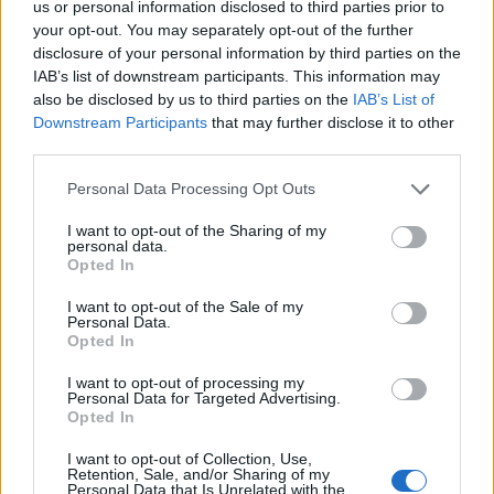
us or personal information disclosed to third parties prior to
15:54
your opt-out. You may separately opt-out of the further
Αττικόν: Εκτός λειτουργίας και οι δύο αξονικοί
disclosure of your personal information by third parties on the
τομογράφοι
IAB’s list of downstream participants. This information may
also be disclosed by us to third parties on the
IAB’s List of
15:48
Downstream Participants
that may further disclose it to other
Ταϊλάνδη: Στους 9 οι νεκροί μετά τον θάνατο ενός
third parties.
12χρονου κοριτσιού στην επίθεση με πυροβολισμούς σε
σχολείο
Personal Data Processing Opt Outs
I want to opt-out of the Sharing of my
15:40
personal data.
«Του χρόνου σχεδιάζουμε να επιστρέψουμε στην
Opted In
Κρήτη», μετά τη φωτιά στο νότιο Ρέθυμνο
I want to opt-out of the Sale of my
Personal Data.
15:38
Opted In
Θερινές εκπτώσεις: Χαμηλότερος ο τζίρος – Αυξημένες
οι πιέσεις από το ηλεκτρονικό εμπόριο
I want to opt-out of processing my
Personal Data for Targeted Advertising.
Opted In
15:29
Συναγερμός για άνδρα περιπατητή που ζήτησε τις πρώτες
I want to opt-out of Collection, Use,
βοήθειες κοντά στο φαράγγι του Τράφουλα
Retention, Sale, and/or Sharing of my
Personal Data that Is Unrelated with the