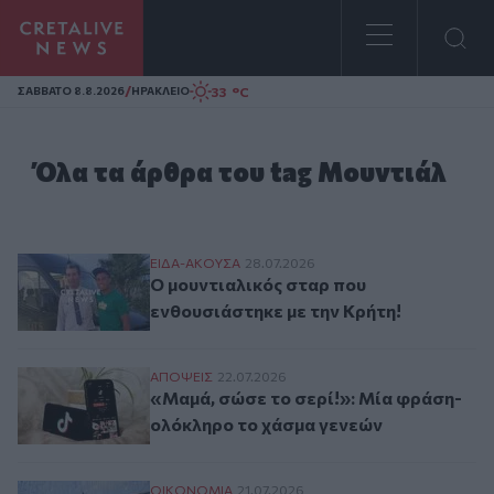
Homepage
/
33 °C
ΣAΒΒΑΤΟ 8.8.2026
ΗΡΑΚΛΕΙΟ
Όλα τα άρθρα του tag Μουντιάλ
Ο μουντιαλικός σταρ που ενθουσιάστηκε μ
ΕΙΔΑ-ΑΚΟΥΣΑ
28.07.2026
Ο μουντιαλικός σταρ που
ενθουσιάστηκε με την Κρήτη!
«Μαμά, σώσε το σερί!»: Μία φράση- ολόκ
ΑΠΟΨΕΙΣ
22.07.2026
«Μαμά, σώσε το σερί!»: Μία φράση-
ολόκληρο το χάσμα γενεών
Μουντιάλ: Το οικονομικό σκέλος του ισπ
ΟΙΚΟΝΟΜΙΑ
21.07.2026