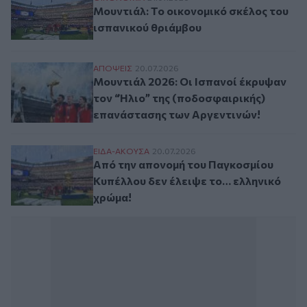
Μουντιάλ: Το οικονομικό σκέλος του
ισπανικού θριάμβου
Μουντιάλ 2026: Οι Ισπανοί έκρυψαν τον 
ΑΠΟΨΕΙΣ
20.07.2026
Μουντιάλ 2026: Οι Ισπανοί έκρυψαν
τον “Ήλιο” της (ποδοσφαιρικής)
επανάστασης των Αργεντινών!
Από την απονομή του Παγκοσμίου Κυπέλλο
ΕΙΔΑ-ΑΚΟΥΣΑ
20.07.2026
Από την απονομή του Παγκοσμίου
Κυπέλλου δεν έλειψε το… ελληνικό
χρώμα!