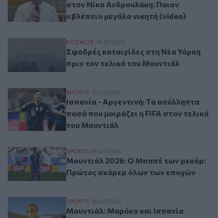
στον Νίκο Ανδρουλάκη: Ποιον
«βλέπει» μεγάλο νικητή (video)
Σφοδρές καταιγίδες στη Νέα Υόρκη πριν 
ΚΟΣΜΟΣ
19.07.2026
Σφοδρές καταιγίδες στη Νέα Υόρκη
πριν τον τελικό του Μουντιάλ
Ισπανία - Αργεντινή: Τα ασύλληπτα ποσά π
SPORTS
19.07.2026
Ισπανία - Αργεντινή: Τα ασύλληπτα
ποσά που μοιράζει η FIFA στον τελικό
του Μουντιάλ
Μουντιάλ 2026: Ο Μπαπέ των ρεκόρ: Πρ
SPORTS
19.07.2026
Μουντιάλ 2026: Ο Μπαπέ των ρεκόρ:
Πρώτος σκόρερ όλων των εποχών
Μουντιάλ: Μαρόκο και Ισπανία δίνουν «μά
SPORTS
18.07.2026
Μουντιάλ: Μαρόκο και Ισπανία