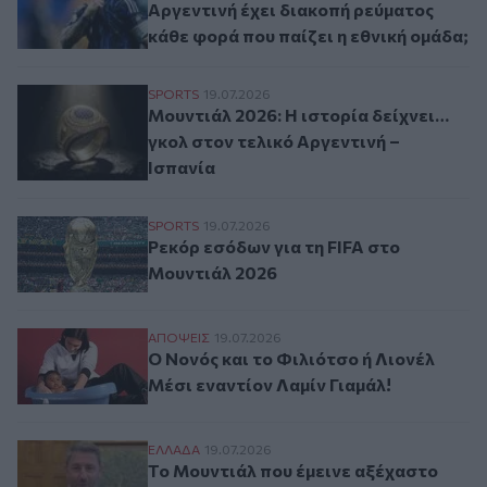
Αργεντινή έχει διακοπή ρεύματος
κάθε φορά που παίζει η εθνική ομάδα;
Μουντιάλ 2026: Η ιστορία δείχνει… γκολ σ
SPORTS
19.07.2026
Μουντιάλ 2026: Η ιστορία δείχνει…
γκολ στον τελικό Αργεντινή –
Ισπανία
Ρεκόρ εσόδων για τη FIFA στο Μουντιάλ 
SPORTS
19.07.2026
Ρεκόρ εσόδων για τη FIFA στο
Μουντιάλ 2026
Ο Νονός και το Φιλιότσο ή Λιονέλ Μέσι εν
ΑΠΟΨΕΙΣ
19.07.2026
Ο Νονός και το Φιλιότσο ή Λιονέλ
Μέσι εναντίον Λαμίν Γιαμάλ!
Το Μουντιάλ που έμεινε αξέχαστο στον Νί
ΕΛΛAΔΑ
19.07.2026
Το Μουντιάλ που έμεινε αξέχαστο