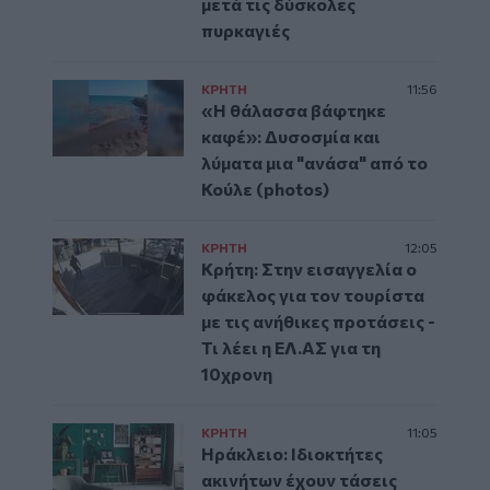
μετά τις δύσκολες
πυρκαγιές
ΚΡΗΤΗ
11:56
«Η θάλασσα βάφτηκε
καφέ»: Δυσοσμία και
λύματα μια "ανάσα" από το
Κούλε (photos)
ΚΡΗΤΗ
12:05
Κρήτη: Στην εισαγγελία ο
φάκελος για τον τουρίστα
με τις ανήθικες προτάσεις -
Τι λέει η ΕΛ.ΑΣ για τη
10χρονη
ΚΡΗΤΗ
11:05
Ηράκλειο: Ιδιοκτήτες
ακινήτων έχουν τάσεις