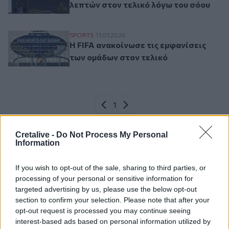
λεπτών στον τελικό λόγω του σόου
Η FIFA ανακοίνωσε τις εμφανίσεις των ομ
SPORTS
17.07.2026
Η FIFA ανακοίνωσε τις εμφανίσεις
των ομάδων στον τελικό
Σελιδοποίηση
Current page
1
Προηγούμενη σελίδα
Next page
Cretalive -
Do Not Process My Personal
Information
Ροή ειδήσεων
Δημοφιλή
If you wish to opt-out of the sale, sharing to third parties, or
processing of your personal or sensitive information for
targeted advertising by us, please use the below opt-out
15:57
section to confirm your selection. Please note that after your
Φωτιά σε χαμηλή βλάστηση στη Σίνδο - Σηκώθηκε
opt-out request is processed you may continue seeing
ελικόπτερο
interest-based ads based on personal information utilized by