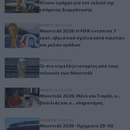
δίνουν «μάχη» για τον τελικό της
επόμενης διοργάνωσης
Μουντιάλ 2026: Η FIFA εντόπισε 7 εκατ. 
SPORTS
18.07.2026
Μουντιάλ 2026: Η FIFA εντόπισε 7
εκατ. υβριστικά σχόλια κατά παικτών
και μελών ομάδων
Οι πιο «τρελές» ιστορίες από τους τελικ
SPORTS
18.07.2026
Οι πιο «τρελές» ιστορίες από τους
τελικούς των Μουντιάλ
Μουντιάλ 2026: Μέσι και Γιαμάλ, ο... βασι
SPORTS
18.07.2026
Μουντιάλ 2026: Μέσι και Γιαμάλ, ο...
βασιλιάς και ο... κληρονόμος
Μουντιάλ 2026- Ημίχρονο 20-30 λεπτών 
ΚΟΣΜΟΣ
17.07.2026
Μουντιάλ 2026- Ημίχρονο 20-30