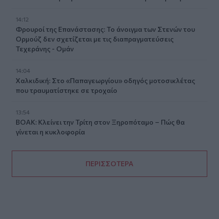
14:12
Φρουροί της Επανάστασης: Το άνοιγμα των Στενών του
Ορμούζ δεν σχετίζεται με τις διαπραγματεύσεις
Τεχεράνης - Ομάν
14:04
Χαλκιδική: Στο «Παπαγεωργίου» οδηγός μοτοσικλέτας
που τραυματίστηκε σε τροχαίο
13:54
ΒΟΑΚ: Κλείνει την Τρίτη στον Ξηροπόταμο – Πώς θα
γίνεται η κυκλοφορία
ΠΕΡΙΣΣΟΤΕΡΑ