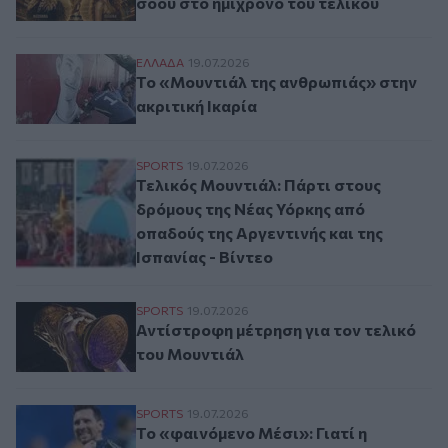
σόου στο ημίχρονο του τελικού
Το «Μουντιάλ της ανθρωπιάς» στην ακριτι
ΕΛΛAΔΑ
19.07.2026
Το «Μουντιάλ της ανθρωπιάς» στην
ακριτική Ικαρία
Τελικός Μουντιάλ: Πάρτι στους δρόμους τ
SPORTS
19.07.2026
Τελικός Μουντιάλ: Πάρτι στους
δρόμους της Νέας Υόρκης από
οπαδούς της Αργεντινής και της
Ισπανίας - Βίντεο
Αντίστροφη μέτρηση για τον τελικό του 
SPORTS
19.07.2026
Αντίστροφη μέτρηση για τον τελικό
του Μουντιάλ
Το «φαινόμενο Μέσι»: Γιατί η Αργεντινή έ
SPORTS
19.07.2026
Το «φαινόμενο Μέσι»: Γιατί η