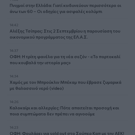
Πνιγμοί στην Ελλάδα: Γιατί κινδυνεύουν περισσότερο οι
άνω των 60 – Οι οδηγίες για ασφαλές κολύμπι
14:42
Αλέξης Τσίπρας: Στις 2 Σεπτεμβρίου η παρουσίαση του
οικονομικού προγράμματος της ΕΛ.Α.Σ.
14:37
ΟΦΗ: Η τρίτη φανέλα για τη νέα σεζόν - «Το πορτοκαλί
που κουβαλά την ιστορία μας»
14:34
Χαμός με τον Μπρούκλιν Μπέκαμ που έβρασε ζυμαρικά
με θαλασσινό νερό (video)
14:26
Καλοκαίρι και αλλεργίες: Πότε απαιτείται προσοχή και
ποια συμπτώματα δεν πρέπει να αγνοούμε
14:23
ΟΦΗ: Φουλάρει για sold out στο Σούπερ Καπ με την ΑΕΚ!