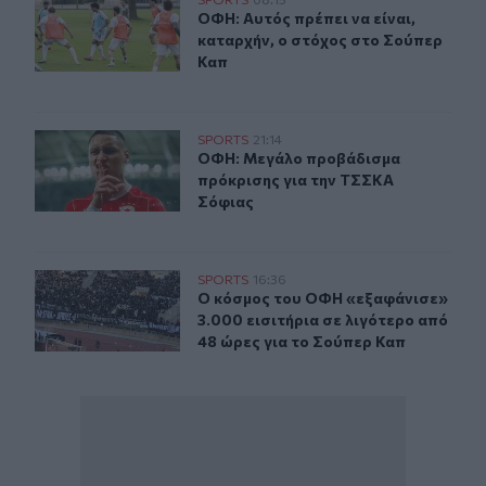
ΟΦΗ: Αυτός πρέπει να είναι, καταρχήν, ο στόχος στο Σ
ΟΦΗ: Αυτός πρέπει να είναι, καταρ
ΟΦΗ: Αυτός πρέπει να είναι,
καταρχήν, ο στόχος στο Σούπερ
Καπ
ΟΦΗ: Μεγάλο προβάδισμα πρόκρισης για την ΤΣΣΚΑ Σ
SPORTS
21:14
ΟΦΗ: Μεγάλο προβάδισμα πρόκριση
ΟΦΗ: Μεγάλο προβάδισμα
πρόκρισης για την ΤΣΣΚΑ
Σόφιας
Ο κόσμος του ΟΦΗ «εξαφάνισε» 3.000 εισιτήρια σε λιγ
SPORTS
16:36
Ο κόσμος του ΟΦΗ «εξαφάνισε» 3.00
Ο κόσμος του ΟΦΗ «εξαφάνισε»
3.000 εισιτήρια σε λιγότερο από
48 ώρες για το Σούπερ Καπ