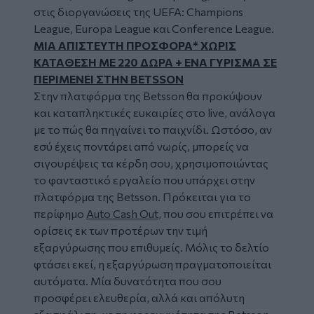
στις διοργανώσεις της UEFA: Champions
League, Europa League και Conference League.
ΜΙΑ ΑΠΙΣΤΕΥΤΗ ΠΡΟΣΦΟΡΑ* ΧΩΡΙΣ
ΚΑΤΑΘΕΣΗ ΜΕ 220 ΔΩΡΑ + ΕΝΑ ΓΥΡΙΣΜΑ ΣΕ
ΠΕΡΙΜΕΝΕΙ ΣΤΗΝ BETSSON
Στην πλατφόρμα της Betsson θα προκύψουν
και καταπληκτικές ευκαιρίες στο live, ανάλογα
με το πώς θα πηγαίνει το παιχνίδι. Ωστόσο, αν
εσύ έχεις ποντάρει από νωρίς, μπορείς να
σιγουρέψεις τα κέρδη σου, χρησιμοποιώντας
το φανταστικό εργαλείο που υπάρχει στην
πλατφόρμα της Betsson. Πρόκειται για το
περίφημο
Auto Cash Out
, που σου επιτρέπει να
ορίσεις εκ των προτέρων την τιμή
εξαργύρωσης που επιθυμείς. Μόλις το δελτίο
φτάσει εκεί, η εξαργύρωση πραγματοποιείται
αυτόματα. Μία δυνατότητα που σου
προσφέρει ελευθερία, αλλά και απόλυτη