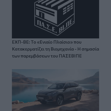
ΕΧΠ-ΒΕ: Το «Ενιαίο Πλαίσιο» που
Κατακερματίζει τη Βιομηχανία - Η σημασία
των παρεμβάσεων του ΠΑΣΕΒΙΠΕ