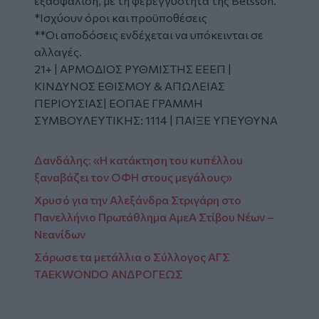
εξασφάλιση, με τη φερεγγυότητα της Betsson.
*Ισχύουν όροι και προϋποθέσεις
**Οι αποδόσεις ενδέχεται να υπόκεινται σε
αλλαγές.
21+ | ΑΡΜΟΔΙΟΣ ΡΥΘΜΙΣΤΗΣ ΕΕΕΠ |
ΚΙΝΔΥΝΟΣ ΕΘΙΣΜΟΥ & ΑΠΩΛΕΙΑΣ
ΠΕΡΙΟΥΣΙΑΣ| ΕΟΠΑΕ ΓΡΑΜΜΗ
ΣΥΜΒΟΥΛΕΥΤΙΚΗΣ: 1114 | ΠΑΙΞΕ ΥΠΕΥΘΥΝΑ
Δανδάλης: «Η κατάκτηση του κυπέλλου
ξαναβάζει τον ΟΦΗ στους μεγάλους»
Χρυσό για την Αλεξάνδρα Στριγάρη στο
Πανελλήνιο Πρωτάθλημα ΑμεΑ Στίβου Νέων –
Νεανίδων
Σάρωσε τα μετάλλια ο Σύλλογος ΑΓΣ
TAEKWONDO ΑΝΔΡΟΓΕΩΣ