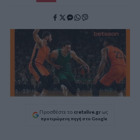
Facebook
Twitter
Messenger
Whatsapp
Viber
Προσθέστε το
cretalive.gr
ως
προτιμώμενη πηγή στο Google