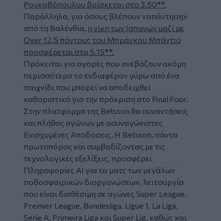
Ρογκαβόπουλου βρίσκεται στο 3.50**.
Παράλληλα, για όσους βλέπουν «απάντηση»
από τη Βαλένθια,
η νίκη των Ισπανών μαζί με
Over 12.5 πόντους του Μπράνκου Μπάντιο
προσφέρεται στο 5.15**.
Πρόκειται για αγορές που ανεβάζουν ακόμη
περισσότερο το ενδιαφέρον γύρω από ένα
παιχνίδι που μπορεί να αποδειχθεί
καθοριστικό για την πρόκριση στο Final Four.
Στην πλατφόρμα της Betsson θα συναντήσεις
και πλήθος αγώνων με ασυναγώνιστες
Ενισχυμένες Αποδόσεις. Η Betsson, πάντα
πρωτοπόρος και συμβαδίζοντας με τις
τεχνολογικές εξελίξεις, προσφέρει
Πληροφορίες AI για τα ματς των μεγάλων
ποδοσφαιρικών διοργανώσεων, λειτουργία
που είναι διαθέσιμη σε αγώνες Super League,
Premier League, Bundesliga, Ligue 1, La Liga,
Serie A, Primeira Liga και Super Lig, καθώς και