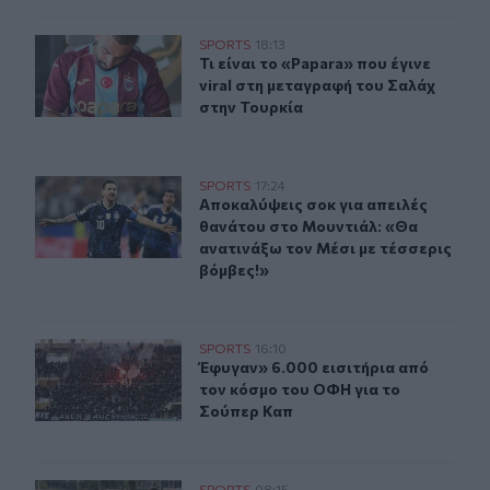
Τι είναι το «Papara» που έγινε viral στη μεταγραφή του 
SPORTS
18:13
Τι είναι το «Papara» που έγινε vira
Τι είναι το «Papara» που έγινε
viral στη μεταγραφή του Σαλάχ
στην Τουρκία
Aποκαλύψεις σοκ για απειλές θανάτου στο Μουντιάλ: «
SPORTS
17:24
Aποκαλύψεις σοκ για απειλές θανάτ
Aποκαλύψεις σοκ για απειλές
θανάτου στο Μουντιάλ: «Θα
ανατινάξω τον Μέσι με τέσσερις
βόμβες!»
Έφυγαν» 6.000 εισιτήρια από τον κόσμο του ΟΦΗ για τ
SPORTS
16:10
Έφυγαν» 6.000 εισιτήρια από τον 
Έφυγαν» 6.000 εισιτήρια από
τον κόσμο του ΟΦΗ για το
Σούπερ Καπ
SPORTS
08:15