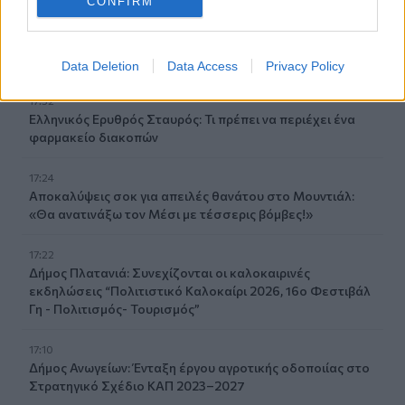
CONFIRM
17:37
Πυρκαγιά σε έκταση με χαμηλή βλάστηση στο
Μαρκόπουλο Αττικής
Data Deletion
Data Access
Privacy Policy
17:32
Ελληνικός Ερυθρός Σταυρός: Τι πρέπει να περιέχει ένα
φαρμακείο διακοπών
17:24
Aποκαλύψεις σοκ για απειλές θανάτου στο Μουντιάλ:
«Θα ανατινάξω τον Μέσι με τέσσερις βόμβες!»
17:22
Δήμος Πλατανιά: Συνεχίζονται οι καλοκαιρινές
εκδηλώσεις “Πολιτιστικό Καλοκαίρι 2026, 16ο Φεστιβάλ
Γη - Πολιτισμός- Τουρισμός”
17:10
Δήμος Ανωγείων: Ένταξη έργου αγροτικής οδοποιίας στο
Στρατηγικό Σχέδιο ΚΑΠ 2023–2027