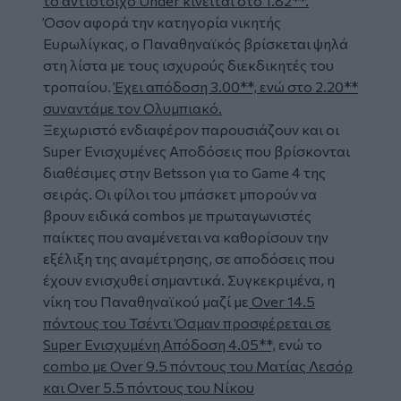
το αντίστοιχο Under κινείται στο 1.82**.
Όσον αφορά την κατηγορία νικητής
Ευρωλίγκας, ο Παναθηναϊκός βρίσκεται ψηλά
στη λίστα με τους ισχυρούς διεκδικητές του
τροπαίου.
Έχει απόδοση 3.00**, ενώ στο 2.20**
συναντάμε τον Ολυμπιακό.
Ξεχωριστό ενδιαφέρον παρουσιάζουν και οι
Super Ενισχυμένες Αποδόσεις που βρίσκονται
διαθέσιμες στην Betsson για το Game 4 της
σειράς. Οι φίλοι του μπάσκετ μπορούν να
βρουν ειδικά combos με πρωταγωνιστές
παίκτες που αναμένεται να καθορίσουν την
εξέλιξη της αναμέτρησης, σε αποδόσεις που
έχουν ενισχυθεί σημαντικά. Συγκεκριμένα, η
νίκη του Παναθηναϊκού μαζί με
Over 14.5
πόντους του Τσέντι Όσμαν προσφέρεται σε
Super Ενισχυμένη Απόδοση 4.05**,
ενώ το
combo με Over 9.5 πόντους του Ματίας Λεσόρ
και Over 5.5 πόντους του Νίκου