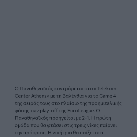
Ο Παναθηναϊκός κοντράρεται στο «Telekom
Center Athens» με τη Βαλένθια για το Game 4
της σειράς τους στο πλαίσιο της προημιτελικής
φάσης των play-off της EuroLeague. Ο
Παναθηναϊκός προηγείται με 2-1. Η πρώτη
ομάδα που θα φτάσει στις τρεις νίκες παίρνει
την πρόκριση. Η νικήτρια θα παίξει στα