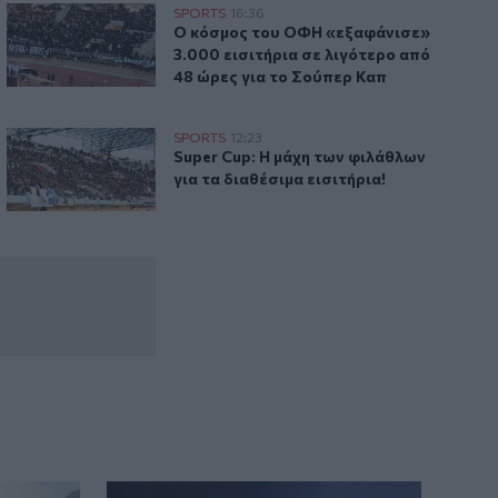
όφιας
Ο κόσμος του ΟΦΗ «εξαφάνισε» 3.000 εισιτήρια σε λιγότε
SPORTS
16:36
ς για την ΤΣΣΚΑ Σόφιας
Ο κόσμος του ΟΦΗ «εξαφάνισε» 3.000 ε
Ο κόσμος του ΟΦΗ «εξαφάνισε»
3.000 εισιτήρια σε λιγότερο από
48 ώρες για το Σούπερ Καπ
Super Cup: Η μάχη των φιλάθλων για τα διαθέσιμα εισιτήρια
SPORTS
12:23
ι» το ΑΕΚ - ΟΦΗ
Super Cup: Η μάχη των φιλάθλων για τα 
Super Cup: Η μάχη των φιλάθλων
για τα διαθέσιμα εισιτήρια!