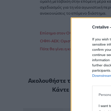
ομαλή μετάβαση στην επόμενη μέρα και
σχεδιασμός για τη νέα αγωνιστική περ
ανακοινώσεις το επόμενο διάστημα.
Cretalive 
Επίσημα στον ΟΦΗ οι Φανούρης Γουν
If you wish 
ΟΦΗ-ΑΕΚ: Οριστικοποιήθηκε η μέρα κ
sensitive in
Πότε θα γίνει η κηδεία του Μάριου Οι
confirm you
continue se
information 
further disc
participants
Downstream 
Ακολουθήστε το Cretalive στ
Κάντε εγγραφή στο 
Persona
I want t