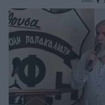
SHARE:
Face
T