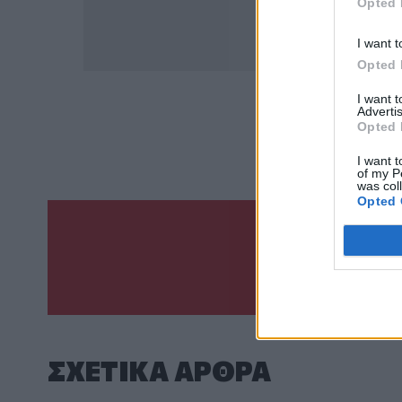
Opted 
I want t
Opted 
I want 
Advertis
ΣΧΕΤ
Opted 
Δαν
I want t
of my P
was col
Opted 
Γίνε ο ρεπόρτ
ΣΤΕΊΛΕ 
ΣΧΕΤΙΚA AΡΘΡΑ