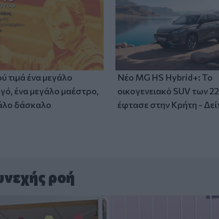
ύ τιμά ένα μεγάλο
Νέο MG HS Hybrid+: Το
γό, ένα μεγάλο μαέστρο,
οικογενειακό SUV των 2
άλο δάσκαλο
έφτασε στην Κρήτη - Δείτ
υνεχής ροή