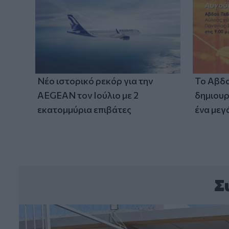
Νέο ιστορικό ρεκόρ για την
Το Αβδο
AEGEAN τον Ιούλιο με 2
δημιουρ
εκατομμύρια επιβάτες
ένα μεγ
Σ