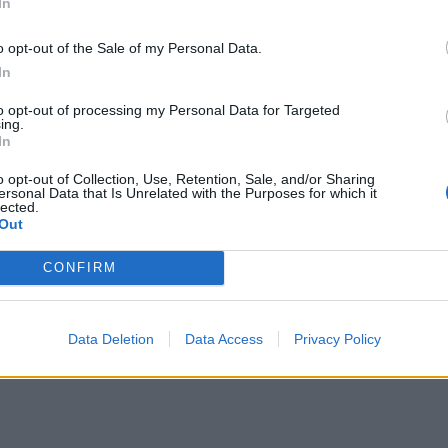
In
o opt-out of the Sale of my Personal Data.
In
to opt-out of processing my Personal Data for Targeted
ing.
ΙΚΆ TAGS
In
δάλης
ΟΦΗ
o opt-out of Collection, Use, Retention, Sale, and/or Sharing
ersonal Data that Is Unrelated with the Purposes for which it
lected.
Out
CONFIRM
ερ του CRETALIVE
ΤΗΝ ΕΊΔΗΣΗ
Data Deletion
Data Access
Privacy Policy