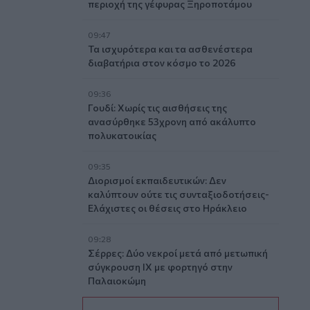
περιοχή της γέφυρας Ξηροποτάμου
09:47
Τα ισχυρότερα και τα ασθενέστερα
διαβατήρια στον κόσμο το 2026
09:36
Γουδί: Χωρίς τις αισθήσεις της
ανασύρθηκε 53χρονη από ακάλυπτο
πολυκατοικίας
09:35
Διορισμοί εκπαιδευτικών: Δεν
καλύπτουν ούτε τις συνταξιοδοτήσεις-
Ελάχιστες οι θέσεις στο Ηράκλειο
09:28
Σέρρες: Δύο νεκροί μετά από μετωπική
σύγκρουση ΙΧ με φορτηγό στην
Παλαιοκώμη