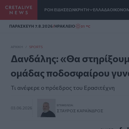
ΡΟΗ ΕΙΔΗΣΕΩΝ
ΚΡΗΤΗ
ΕΛΛΑΔΑ
ΟΙΚΟΝΟΜ
Homepage
ΠΑΡΑΣΚΕΥΗ 7.8.2026
/
ΗΡΑΚΛΕΙΟ
31 °C
ΑΡΧΙΚΗ
/
SPORTS
Δανδάλης: «Θα στηρίξουμ
ομάδας ποδοσφαίρου γυ
Τι ανέφερε ο πρόεδρος του Ερασιτέχνη
ΕΠΙΜΈΛΕΙΑ:
03.06.2026
ΣΤΑΎΡΟΣ ΚΑΡΑΪ́ΝΔΡΟΣ