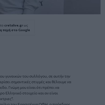
 το
cretalive.gr
ως
η πηγή στο Google
υ γυναικών του συλλόγου, σε αυτήν την
αρίσει σημαντικές στιγμές και θέλουμε να
δο. Γνώμη μου είναι ότι πρέπει να
ο Ελληνικό στοιχείο και αν είναι
κτριες".
βούλιο του Ερασιτέχνη ΟΦΗ, ο πρόεδρος