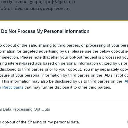
 να ξεκινήσει χωρίς προβλήματα, ο
ίοδο. Πάνω σε αυτό, αναμένονται
-
Do Not Process My Personal Information
δουλάκης και Δημήτρης Ξουρής
to opt-out of the sale, sharing to third parties, or processing of your per
αι η έδρα του Σούπερ Καπ
formation for targeted advertising by us, please use the below opt-out s
κονόμου
r selection. Please note that after your opt-out request is processed y
eing interest-based ads based on personal information utilized by us or
disclosed to third parties prior to your opt-out. You may separately opt-
losure of your personal information by third parties on the IAB’s list of
. This information may also be disclosed by us to third parties on the
IA
Participants
that may further disclose it to other third parties.
ο
Google News
και στο
Facebook
κανάλι μας στο
YouTube
l Data Processing Opt Outs
o opt-out of the Sharing of my personal data.