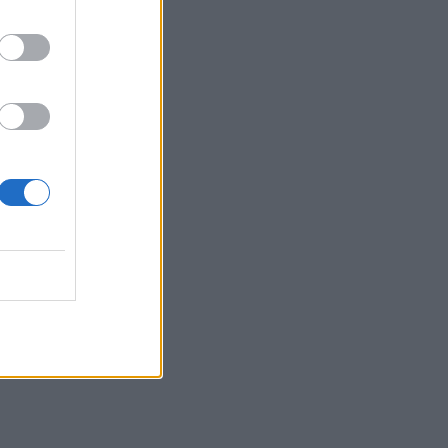
08:08
Πυρά σε λύκειο στην Ταϊλάνδη -
Τουλάχιστον 2 νεκροί
08:06
«Τριλογία» επετειακών εκδηλώσεων
160 ετών από την Αρκαδική Εθελοθυσία
07:59
Τα πρωτοσέλιδα των εφημερίδων
07:52
Σεισμός 5,8 βαθμών στις δυτικές
Φιλιππίνες
07:45
Φωτιά τα ξημερώματα στη Σητεία - Η
δεύτερη μέσα σε ένα 24ωρο