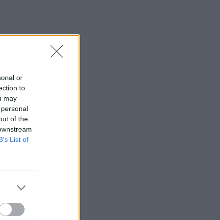
08:41
Σίντνεϊ Τάουλ: Πέθανε σε ηλικία 26
ετών η σταρ του TikTok
08:34
«Καμίνι» τις επόμενες ημέρες η Κρήτη
sonal or
και μελτέμια έως 8 μποφόρ
ection to
ou may
08:30
 personal
Via Pastarella: Η καρμπονάρα που
out of the
κλέβει την παράσταση (βίντεο)
 downstream
B’s List of
08:22
Φωτιά σε εγκαταλελειμμένο κτίριο στο
Μοσχάτο
08:15
ΟΦΗ: Αυτός πρέπει να είναι, καταρχήν,
ο στόχος στο Σούπερ Καπ