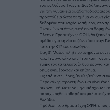
του συλλόγου, Γιάννης Δανδάλης, αναφ
για την γυναικεία ομάδα ποδοσφαίρου, 
προσπάθεια ώστε το τμήμα να συνεχίσε
δεδομένα που ισχύουν σήμερα, στο π
Γυναικών και όπως αυτό είναι δομημέν
Πλέον ο Ερασιτέχνης ΟΦΗ, θα ξεκινήσε
ομάδας για τη νέα σεζόν, τόσο στην Γυ
και στην Κ17 του συλλόγου.
Στις 31 Μαίου, έληξε το μνημόνιο συν
κ..κ. Γεωργακάκο και Περακάκη, οι οπο
τμήματος τα τελευταία δυο χρόνια και 
όπως ενημέρωσαν και επίσημα.
Τις επόμενες μέρες, θα κληθούν σε συν
Περακάκης, προκειμένου να γίνει ένας
οικονομικό, ώστε να μην υπάρχουν εκκ
παραχωρηθεί καθαρή και μάλιστα έχον
Ελλάδα.
Πρόθεση του Ερασιτέχνη ΟΦΗ, όπως ανέ