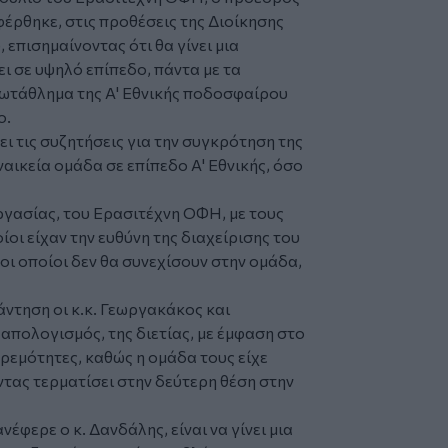
έρθηκε, στις προθέσεις της Διοίκησης
επισημαίνοντας ότι θα γίνει μια
ι σε υψηλό επίπεδο, πάντα με τα
ρωτάθλημα της Α' Εθνικής ποδοσφαίρου
ο.
ι τις συζητήσεις για την συγκρότηση της
ναικεία ομάδα σε επίπεδο Α' Εθνικής, όσο
εργασίας, του Ερασιτέχνη ΟΦΗ, με τους
ίοι είχαν την ευθύνη της διαχείρισης του
οι οποίοι δεν θα συνεχίσουν στην ομάδα,
άντηση οι κ.κ. Γεωργακάκος και
 απολογισμός, της διετίας, με έμφαση στο
ρεμότητες, καθώς η ομάδα τους είχε
τας τερματίσει στην δεύτερη θέση στην
φερε ο κ. Δανδάλης, είναι να γίνει μια