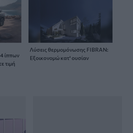
Λύσεις θερμομόνωσης FIBRAN:
24 ίππων
Εξοικονομώ κατ' ουσίαν
ε τιμή