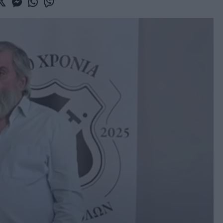
book
witter
Messenger
Whatsapp
Viber