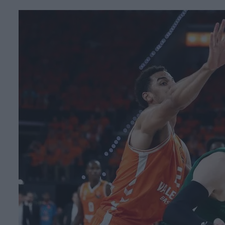
Face
T