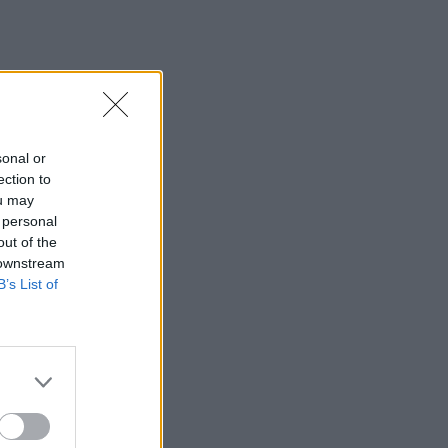
βίντεο
15:38
Πολιτική Προστασία: Νέα εναέρια μέσα
και τεχνολογία
15:36
sonal or
ΔΕΕΠ Ηρακλείου: «Η Κρήτη βρίσκεται
ection to
στις προτεραιότητες της κυβέρνησης»
ou may
 personal
15:30
out of the
Η 97χρονη που περπάτησε πάνω σε
 downstream
φτερό αεροπλάνου και έσπασε το
B’s List of
προηγούμενο (δικό της) ρεκόρ Γκίνες
15:27
Τελευταία βουτιά για 65χρονη στην
παραλία του Καβρού
15:17
Φωτιά στο νότιο Ρέθυμνο: Ο Δήμος