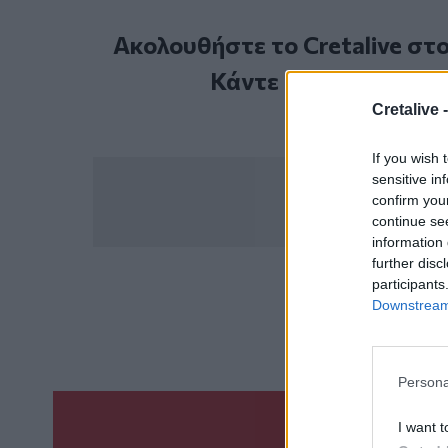
Ακολουθήστε το Cretalive στ
Κάντε εγγραφή στο 
Cretalive 
If you wish 
sensitive in
confirm you
continue se
information 
further disc
participants
ΣΧΕΤ
Downstream 
Final-4
Πανα
Persona
I want t
Γίνε ο ρεπόρτ