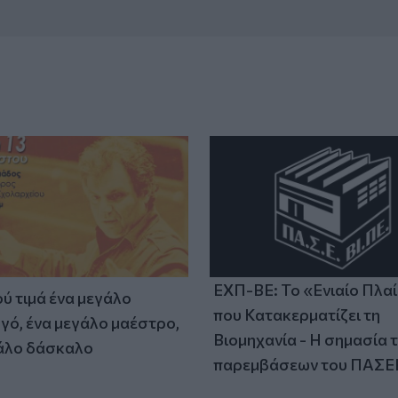
ΕΧΠ-ΒΕ: Το «Ενιαίο Πλα
ύ τιμά ένα μεγάλο
που Κατακερματίζει τη
γό, ένα μεγάλο μαέστρο,
Βιομηχανία - Η σημασία 
άλο δάσκαλο
παρεμβάσεων του ΠΑΣΕ