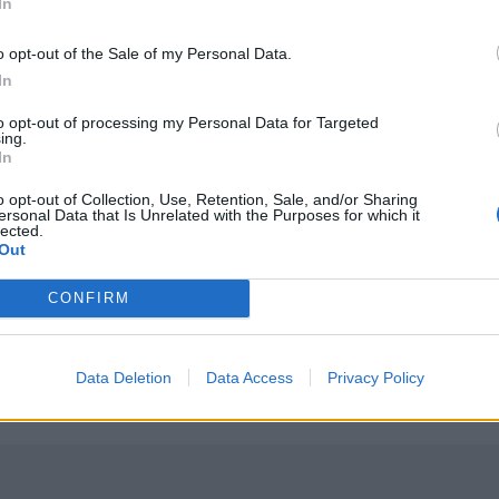
In
ΤΗΝ ΕΊΔΗΣΗ
o opt-out of the Sale of my Personal Data.
In
to opt-out of processing my Personal Data for Targeted
ing.
In
o opt-out of Collection, Use, Retention, Sale, and/or Sharing
α το Σούπερ Καπ
ΟΦΗ: Αυτός πρέπει να είναι, καταρχήν, ο στόχος στο Σ
SPORTS
08:15
ersonal Data that Is Unrelated with the Purposes for which it
ν κόσμο του ΟΦΗ για το Σούπερ Καπ
ΟΦΗ: Αυτός πρέπει να είναι, καταρ
ΟΦΗ: Αυτός πρέπει να είναι,
lected.
καταρχήν, ο στόχος στο Σούπερ
Out
Καπ
CONFIRM
ιγότερο από 48 ώρες για το Σούπερ Καπ
Σούπερ Καπ: Ελεύθερη η πώληση των εισιτηρίων για το
SPORTS
15:59
.000 εισιτήρια σε λιγότερο από 48 ώρες για το Σούπερ Καπ
Σούπερ Καπ: Ελεύθερη η πώληση των
Σούπερ Καπ: Ελεύθερη η πώληση
των εισιτηρίων για τον κόσμο του
Data Deletion
Data Access
Privacy Policy
ΟΦΗ