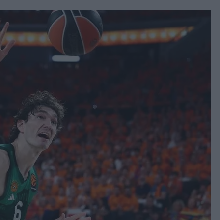
book
witter
Messenger
Whatsapp
Viber