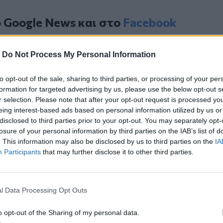
ο
Google News
και στο
Facebook
κανάλι μας στο
YouTube
-
Do Not Process My Personal Information
to opt-out of the sale, sharing to third parties, or processing of your per
formation for targeted advertising by us, please use the below opt-out s
r selection. Please note that after your opt-out request is processed y
eing interest-based ads based on personal information utilized by us or
disclosed to third parties prior to your opt-out. You may separately opt-
losure of your personal information by third parties on the IAB’s list of
. This information may also be disclosed by us to third parties on the
IA
ΙΚΆ TAGS
Participants
that may further disclose it to other third parties.
θηναϊκός
Μπάσκετ
l Data Processing Opt Outs
o opt-out of the Sharing of my personal data.
ερ του CRETALIVE