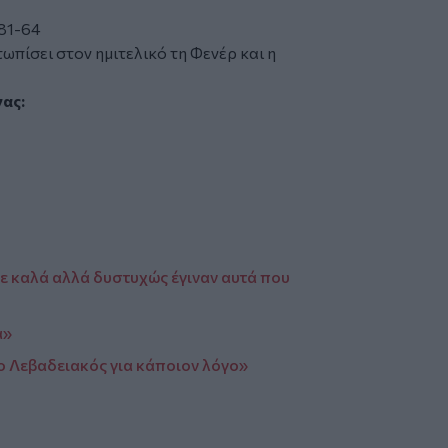
 81-64
τωπίσει στον ημιτελικό τη Φενέρ και η
νας:
 καλά αλλά δυστυχώς έγιναν αυτά που
α»
 ο Λεβαδειακός για κάποιον λόγο»