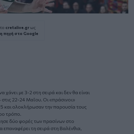
 το
cretalive.gr
ως
η πηγή στο Google
 χάνει με 3-2 στη σειρά και δεν θα είναι
4 στις 22-24 Μαΐου. Οι «πράσινοι»
 5 και ολοκλήρωσαν την παρουσία τους
ρο τρόπο.
ησε δύο φορές των πρασίνων στο
α επαναφέρει τη σειρά στη Βαλένθια,