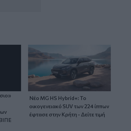
14:59
Ρωσία: Ο Πούτιν εγκρίνει πώληση 30%
στο αεροδρόμιο της Μόσχας
ίσιο»
Νέο MG HS Hybrid+: Το
οικογενειακό SUV των 224 ίππων
των
έφτασε στην Κρήτη - Δείτε τιμή
ΒΙΠΕ