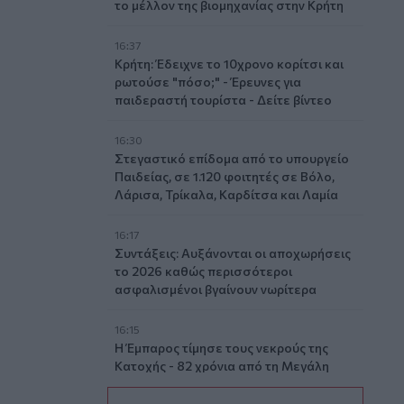
το μέλλον της βιομηχανίας στην Κρήτη
16:37
Κρήτη: Έδειχνε το 10χρονο κορίτσι και
ρωτούσε "πόσο;" - Έρευνες για
παιδεραστή τουρίστα - Δείτε βίντεο
16:30
Στεγαστικό επίδομα από το υπουργείο
Παιδείας, σε 1.120 φοιτητές σε Βόλο,
Λάρισα, Τρίκαλα, Καρδίτσα και Λαμία
16:17
Συντάξεις: Αυξάνονται οι αποχωρήσεις
το 2026 καθώς περισσότεροι
ασφαλισμένοι βγαίνουν νωρίτερα
16:15
Η Έμπαρος τίμησε τους νεκρούς της
Κατοχής - 82 χρόνια από τη Μεγάλη
Κύκλωση