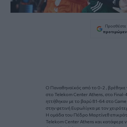
Προσθέστε
προτιμώμεν
Ο Παναθηναϊκός από το 0-2 , βρέθηκε να
στο Telekom Center Athens, στο Final-
ηττήθηκαν με το βαρύ 81-64 στο Game
στην φετινή Ευρωλίγκα με τον χειρότε
Η ομάδα του Πέδρο Μαρτίνεθ επικράτ
Telekom Center Athens και κατάφερε ν