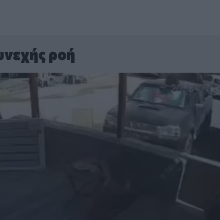
υνεχής ροή