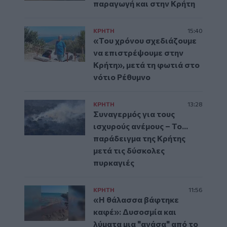
παραγωγή και στην Κρήτη
ΚΡΗΤΗ
15:40
«Του χρόνου σχεδιάζουμε
να επιστρέψουμε στην
Κρήτη», μετά τη φωτιά στο
νότιο Ρέθυμνο
ΚΡΗΤΗ
13:28
Συναγερμός για τους
ισχυρούς ανέμους – Το...
παράδειγμα της Κρήτης
μετά τις δύσκολες
πυρκαγιές
ΚΡΗΤΗ
11:56
«Η θάλασσα βάφτηκε
καφέ»: Δυσοσμία και
λύματα μια "ανάσα" από το