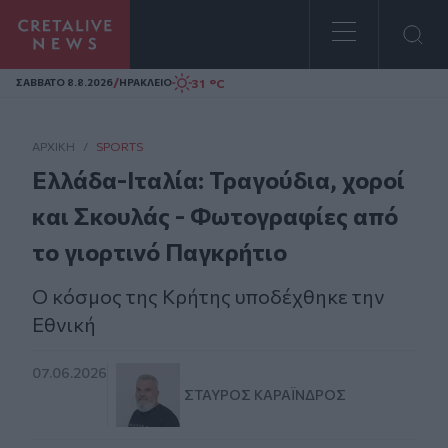
Homepage
/
31 °C
ΣAΒΒΑΤΟ 8.8.2026
ΗΡΑΚΛΕΙΟ
ΑΡΧΙΚΗ
/
SPORTS
Ελλάδα-Ιταλία: Τραγούδια, χoροί
και Σκουλάς - Φωτογραφίες από
το γιορτινό Παγκρήτιο
Ο κόσμος της Κρήτης υποδέχθηκε την
Εθνική
07.06.2026
ΣΤΑΎΡΟΣ ΚΑΡΑΪ́ΝΔΡΟΣ