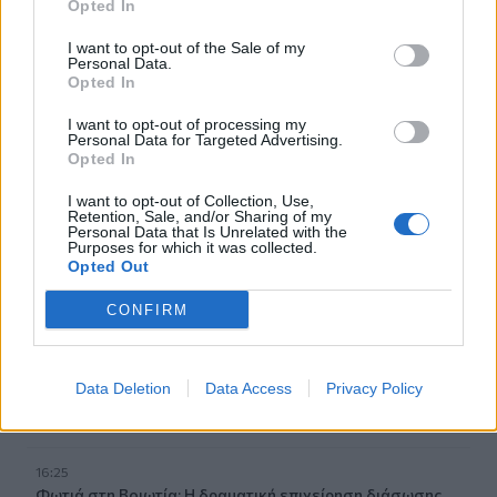
Opted In
17:38
I want to opt-out of the Sale of my
Personal Data.
Η Τεχνητή Νοημοσύνη «αλλάζει» τον εγκέφαλό μας
Opted In
17:29
I want to opt-out of processing my
Ο νεότερος κάτοχος διαρκείας του ΟΦΗ είναι... 2 μηνών!
Personal Data for Targeted Advertising.
Opted In
17:16
I want to opt-out of Collection, Use,
Χάντερ Μπάιντεν: Αποκάλυψε ότι ο καρκίνος του πατέρα
Retention, Sale, and/or Sharing of my
Personal Data that Is Unrelated with the
του, Τζο Μπάιντεν, έχει κάνει μεταστάσεις στα οστά
Purposes for which it was collected.
Opted Out
16:56
Καύσωνας και ξηρασία "χτυπούν" την αγροτική παραγωγή
CONFIRM
και στην Κρήτη
16:39
Data Deletion
Data Access
Privacy Policy
Επίδομα 150 ευρώ ανά παιδί: Ποιοι θα πληρωθούν τέλη
στα Αυγούστου – Όλες οι προϋποθέσεις
16:25
Φωτιά στη Βοιωτία: Η δραματική επιχείρηση διάσωσης