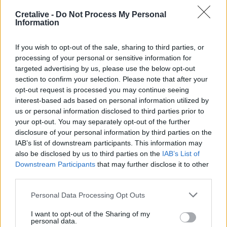
ΕΛΓΕΚΑ: Προληπτική ανάκληση γνωστής μαρμελάδας
Cretalive -
Do Not Process My Personal
φράουλα
Information
18:05
If you wish to opt-out of the sale, sharing to third parties, or
Μια μεγάλη μουσική βραδιά στην Αλφά για τα 100 χρόνια
processing of your personal or sensitive information for
από τη γέννηση του Κώστα Μουντάκη
targeted advertising by us, please use the below opt-out
section to confirm your selection. Please note that after your
18:04
opt-out request is processed you may continue seeing
Νεκρή μεγαλόσωμη αρκούδα στην Καστοριά, πιθανόν
interest-based ads based on personal information utilized by
από πυροβολισμό
us or personal information disclosed to third parties prior to
your opt-out. You may separately opt-out of the further
17:59
disclosure of your personal information by third parties on the
Το μαρτύριο της σταγόνας στην Φορτέτσα: Τρεις μέρες
IAB’s list of downstream participants. This information may
χωρίς νερό!
also be disclosed by us to third parties on the
IAB’s List of
Downstream Participants
that may further disclose it to other
17:51
third parties.
Πεζοπορία από τη Μίλατο έως την παραλία των Ανωγείων
Personal Data Processing Opt Outs
17:45
I want to opt-out of the Sharing of my
Σκέψεις για απευθείας αεροπορική σύνδεση του
personal data.
Ηρακλείου με την Ινδία!