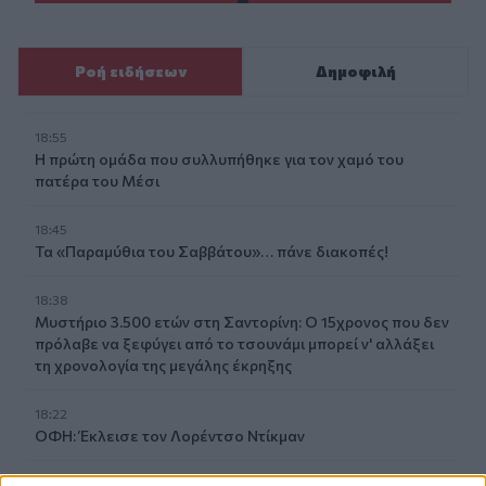
Ροή ειδήσεων
Δημοφιλή
18:55
Η πρώτη ομάδα που συλλυπήθηκε για τον χαμό του
πατέρα του Μέσι
18:45
Τα «Παραμύθια του Σαββάτου»… πάνε διακοπές!
18:38
Μυστήριο 3.500 ετών στη Σαντορίνη: Ο 15χρονος που δεν
πρόλαβε να ξεφύγει από το τσουνάμι μπορεί ν' αλλάξει
τη χρονολογία της μεγάλης έκρηξης
18:22
ΟΦΗ: Έκλεισε τον Λορέντσο Ντίκμαν
18:21