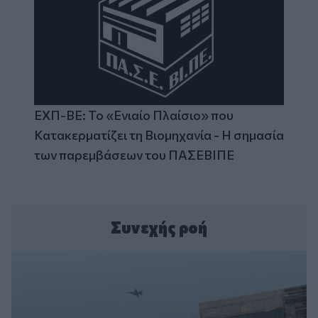
ΕΧΠ-ΒΕ: Το «Ενιαίο Πλαίσιο» που
Κατακερματίζει τη Βιομηχανία - Η σημασία
των παρεμβάσεων του ΠΑΣΕΒΙΠΕ
Συνεχής ροή