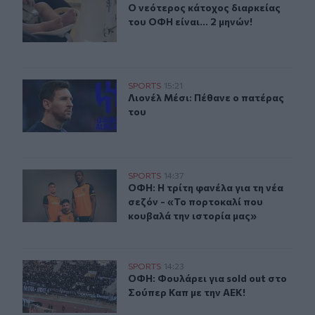
Ο νεότερος κάτοχος διαρκείας του Ο
Ο νεότερος κάτοχος διαρκείας
του ΟΦΗ είναι... 2 μηνών!
Λιονέλ Μέσι: Πέθανε ο πατέρας του
SPORTS
15:21
Λιονέλ Μέσι: Πέθανε ο πατέρας του
Λιονέλ Μέσι: Πέθανε ο πατέρας
του
ΟΦΗ: Η τρίτη φανέλα για τη νέα σεζόν - «Το πορτοκαλί
SPORTS
14:37
ΟΦΗ: Η τρίτη φανέλα για τη νέα σε
ΟΦΗ: Η τρίτη φανέλα για τη νέα
σεζόν - «Το πορτοκαλί που
κουβαλά την ιστορία μας»
ΟΦΗ: Φουλάρει για sold out στο Σούπερ Καπ με την ΑΕΚ
SPORTS
14:23
ΟΦΗ: Φουλάρει για sold out στο Σο
ΟΦΗ: Φουλάρει για sold out στο
Σούπερ Καπ με την ΑΕΚ!