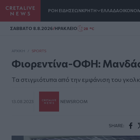
ΡΟΗ ΕΙΔΗΣΕΩΝ
ΚΡΗΤΗ
ΕΛΛΑΔΑ
ΟΙΚΟΝΟΜ
Homepage
ΣAΒΒΑΤΟ 8.8.2026
/
ΗΡΑΚΛΕΙΟ
28 °C
ΑΡΧΙΚΗ
/
SPORTS
Φιορεντίνα-ΟΦΗ: Μανδάς 
Tα στιγμιότυπα από την εμφάνιση του γκολ
13.08.2023
NEWSROOM
SHARE:
Face
T