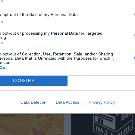
In
νάτου στο Μουντιάλ: «Θα ανατινάξω τον Μέσι με τέσσερις β
Έφυγαν» 6.000 εισιτήρια από τον κ
Έφυγαν» 6.000 εισιτήρια από τον
κόσμο του ΟΦΗ για το Σούπερ
Καπ
o opt-out of the Sale of my Personal Data.
In
to opt-out of processing my Personal Data for Targeted
ing.
In
o opt-out of Collection, Use, Retention, Sale, and/or Sharing
ersonal Data that Is Unrelated with the Purposes for which it
lected.
Out
CONFIRM
Data Deletion
Data Access
Privacy Policy