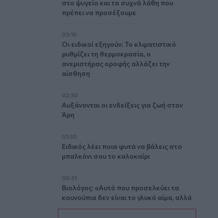
στο ψυγείο και τα συχνά λάθη που
πρέπει να προσέξουμε
03:16
Οι ειδικοί εξηγούν: Το κλιματιστικό
ρυθμίζει τη θερμοκρασία, ο
ανεμιστήρας οροφής αλλάζει την
αίσθηση
02:30
Αυξάνονται οι ενδείξεις για ζωή στον
Άρη
01:30
Ειδικός λέει ποια φυτά να βάλεις στο
μπαλκόνι σου το καλοκαίρι
00:31
Βιολόγος: «Αυτό που προσελκύει τα
κουνούπια δεν είναι το γλυκό αίμα, αλλά
οι χημικές ενώσεις που εκπέμπουμε»