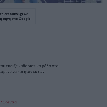
 το
cretalive.gr
ως
η πηγή στο Google
του έπαιξε καθοριστικό ρόλο στο
ορεντίνα και ήταν εκ των
Φλωρεντία