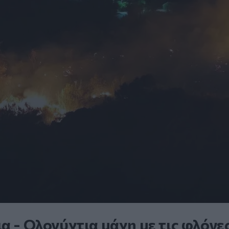
α - Ολονύχτια μάχη με τις φλόγε