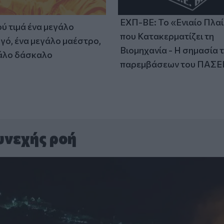
ΕΧΠ-ΒΕ: Το «Ενιαίο Πλα
ύ τιμά ένα μεγάλο
που Κατακερματίζει τη
γό, ένα μεγάλο μαέστρο,
Βιομηχανία - Η σημασία 
άλο δάσκαλο
παρεμβάσεων του ΠΑΣΕ
υνεχής ροή