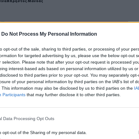
ίνα
Χρήστος Μανδάς
-
Do Not Process My Personal Information
ερ του CRETALIVE
ΤΗΝ ΕΊΔΗΣΗ
to opt-out of the sale, sharing to third parties, or processing of your per
formation for targeted advertising by us, please use the below opt-out s
r selection. Please note that after your opt-out request is processed y
eing interest-based ads based on personal information utilized by us or
disclosed to third parties prior to your opt-out. You may separately opt-
losure of your personal information by third parties on the IAB’s list of
. This information may also be disclosed by us to third parties on the
IA
Participants
that may further disclose it to other third parties.
αντόνα επί της Αγγλίας στο Μουντιάλ 1986
Σε ρυθμούς Σούπερ Καπ στον ΟΦΗ
SPORTS
20:37
ρικών γκολ του Μαραντόνα επί της Αγγλίας στο Μουντιάλ 1
Σε ρυθμούς Σούπερ Καπ στον ΟΦΗ
Σε ρυθμούς Σούπερ Καπ στον
ΟΦΗ
l Data Processing Opt Outs
o opt-out of the Sharing of my personal data.
 «Θα ανατινάξω τον Μέσι με τέσσερις βόμβες!»
Έφυγαν» 6.000 εισιτήρια από τον κόσμο του ΟΦΗ για τ
SPORTS
16:10