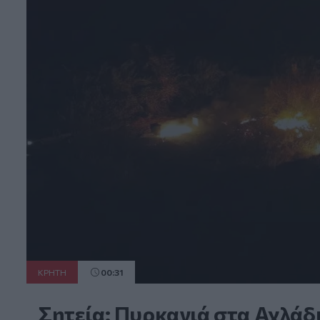
ΚΡΗΤΗ
00:31
Σητεία: Πυρκαγιά στα Αχλάδι