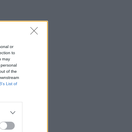
17:25
Πέθανε το άσπρο κουτάβι που
συμβίωνε με αγέλη λύκων
17:06
ΟΠΕΚΑ: Πότε θα γίνει η δεύτερη
sonal or
πληρωμή των δικαιούχων του
ection to
Λογαριασμού Αγροτικής Εστίας
ou may
 personal
16:44
out of the
Προσωρινή διακοπή κυκλοφορίας την
 downstream
Παρασκευή στον ΒΟΑΚ
B’s List of
16:41
Ο Βλαδίμηρος Κυριακίδης στο πλευρό
των παιδιών του ΠΑΓΝΗ για 5η χρονιά
16:36
Ο κόσμος του ΟΦΗ «εξαφάνισε» 3.000
εισιτήρια σε λιγότερο από 48 ώρες για