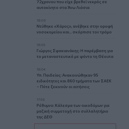
72χρονου που είχε βρεθεί νεκρός σε
αυτοκίνητο στα Άνω Λιόσια
18:09
Ντύθηκε «Χάρος», ανέβηκε στην οροφή
νοσοκομείου και... σκόρπισε τον τρόμο
18:05
Γιώργος Σφακιανάκης: Η παρέμβαση για
το μεταναστευτικό με φόντο τη Θέουτα
18:04
Υπ. Παιδείας: Ανακοινώθηκαν 95
ειδικότητες και 860 τμήματα των ΣΑΕΚ
– Πότε ξεκινούν οι αιτήσεις
17:56
Ρέθυμνο: Κάλεσμα των οικοδόμων για
μαζική συμμετοχή στο συλλαλητήριο
της ΔΕΘ