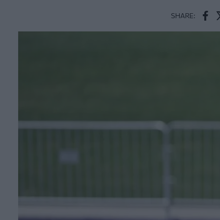
SHARE:
Face
T