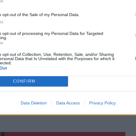
In
o opt-out of the Sale of my Personal Data.
In
ο
Google News
και στο
Facebook
to opt-out of processing my Personal Data for Targeted
κανάλι μας στο
YouTube
ing.
In
o opt-out of Collection, Use, Retention, Sale, and/or Sharing
ersonal Data that Is Unrelated with the Purposes for which it
lected.
Out
CONFIRM
Data Deletion
Data Access
Privacy Policy
ΙΚΆ TAGS
Ποινή
Αποκλεισμός