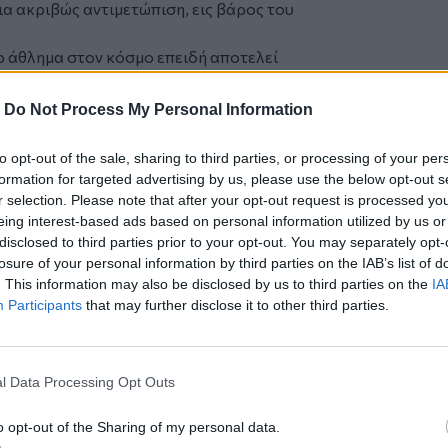
ια ακριβώς αντιμετώπιση, εις βάρος του
ο άθλημα στον κόσμο επειδή αποτελεί
στοσύνη, καθώς παίζεται παντού με τους
αποτελεί ποτέ μεμονωμένο φαινόμενο και,
-
Do Not Process My Personal Information
ο Κύπελλο, μπορεί να έχει θετικές ή
ιρο στο σύνολό του.
to opt-out of the sale, sharing to third parties, or processing of your per
τόσο πρωτοφανή, ακατανόητη και
formation for targeted advertising by us, please use the below opt-out s
r selection. Please note that after your opt-out request is processed y
eing interest-based ads based on personal information utilized by us or
disclosed to third parties prior to your opt-out. You may separately opt-
Μανώλης Σηφάκης του ΝΟΓΚ
losure of your personal information by third parties on the IAB’s list of
. This information may also be disclosed by us to third parties on the
IA
ετά από ματσάρα
Participants
that may further disclose it to other third parties.
ήρε παραμάζωμα τη Βραζιλία και η
l Data Processing Opt Outs
o opt-out of the Sharing of my personal data.