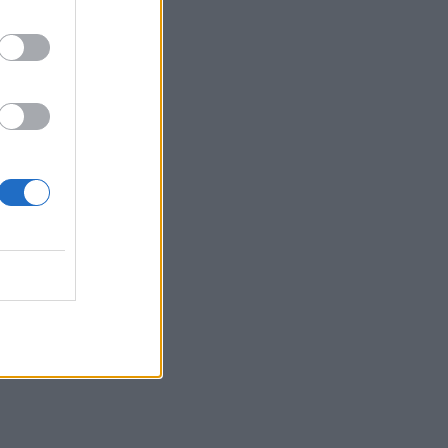
το Σούπερ Καπ
16:27
Συνεδριάζει αύριο η Δημοτική Επιτροπή
του Δήμου Βιάννου για την λήψη
αποφάσεων για μια σειρά
παρεμβάσεων
16:21
Δύο συναυλίες του Νίκου Ανδρουλάκη
στο Ηράκλειο
16:13
Στο Μάραθος θα βρεθεί αύριο η
Θεατρική Ομάδα του Δήμου
Μαλεβιζίου
16:12
Μαζικές συνταξιοδοτήσεις το 2026 – Τι
οδηγεί χιλιάδες εργαζόμενους στην
πρόωρη έξοδο