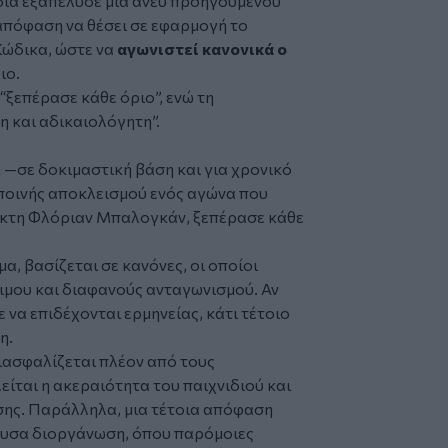
ία εξαπέλυσε μία άνευ προηγούμενου
 απόφαση να θέσει σε εφαρμογή το
Κώδικα, ώστε να
αγωνιστεί κανονικά ο
ιο.
“ξεπέρασε κάθε όριο”, ενώ τη
 και αδικαιολόγητη”.
 —σε δοκιμαστική βάση και για χρονικό
ποινής αποκλεισμού ενός αγώνα που
αίκτη Φλόριαν Μπαλογκάν, ξεπέρασε κάθε
, βασίζεται σε κανόνες, οι οποίοι
τιμου και διαφανούς ανταγωνισμού. Αν
ε να επιδέχονται ερμηνείας, κάτι τέτοιο
η.
ιασφαλίζεται πλέον από τους
είται η ακεραιότητα του παιχνιδιού και
ωσης. Παράλληλα, μια τέτοια απόφαση
ουσα διοργάνωση, όπου παρόμοιες