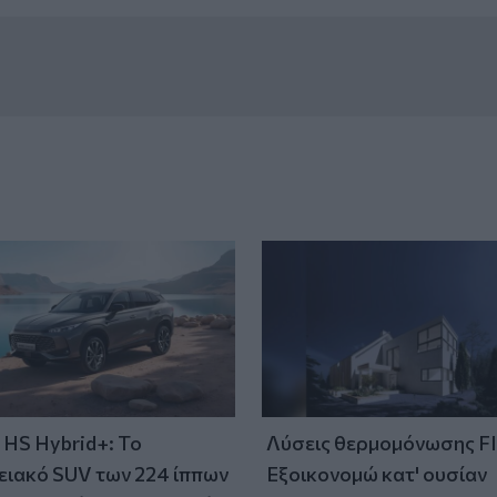
HS Hybrid+: Το
Λύσεις θερμομόνωσης F
ειακό SUV των 224 ίππων
Εξοικονομώ κατ' ουσίαν