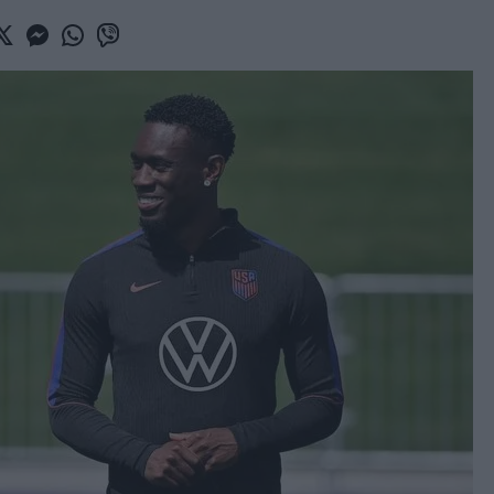
book
witter
Messenger
Whatsapp
Viber