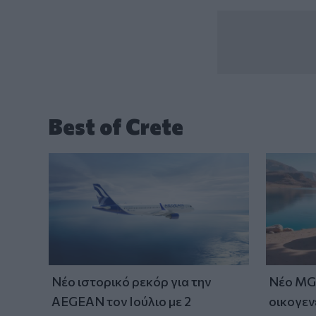
Best of Crete
Νέο ιστορικό ρεκόρ για την
Νέο MG 
AEGEAN τον Ιούλιο με 2
οικογεν