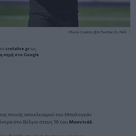
Photo Credits: @X/Twitter: EL PAÍS
 το
cretalive.gr
ως
η πηγή στο Google
της ποινής
αποκλεισμού
του Μπαλογκάν
όντρα στο Βέλγιο στους 16 του
Μουντιάλ