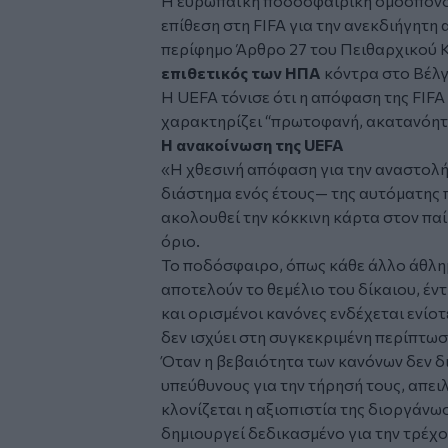
Η ευρωπαϊκή ποδοσφαιρική ομοσπονδ
επίθεση στη FIFA για την ανεκδιήγητη
περίφημο Άρθρο 27 του Πειθαρχικού 
επιθετικός των ΗΠΑ
κόντρα στο Βέλγ
Η UEFA τόνισε ότι η απόφαση της FIFA 
χαρακτηρίζει “πρωτοφανή, ακατανόητη
Η ανακοίνωση της UEFA
«Η χθεσινή απόφαση για την αναστολή
διάστημα ενός έτους— της αυτόματης 
ακολουθεί την κόκκινη κάρτα στον π
όριο.
Το ποδόσφαιρο, όπως κάθε άλλο άθλημα
αποτελούν το θεμέλιο του δίκαιου, έν
και ορισμένοι κανόνες ενδέχεται ενίοτ
δεν ισχύει στη συγκεκριμένη περίπτωσ
Όταν η βεβαιότητα των κανόνων δεν δ
υπεύθυνους για την τήρησή τους, απειλ
κλονίζεται η αξιοπιστία της διοργάν
δημιουργεί δεδικασμένο για την τρέχ