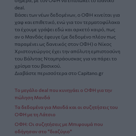
σήμερα, με τον ΟΦΗ να επιδιώκει το ιδανικό
deal.
Βάσει των νέων δεδομένων, ο ΟΦΗ κινείται για
χαφ και επιθετικό, ενώ για τον τερματοφύλακα
τα έχουμε γράψει εδώ και αρκετό καιρό, πως
αν ο Μανδάς έφευγε (με δεδομένο πλέον πως
παραμένει ως δανεικός στον ΟΦΗ) ο Νίκος
Χριστογεώργος έχει την απόλυτη εμπιστοσύνη
του Βάλντας Νταμπράουσκας για να πάρει το
χρίσμα του βασικού.
Διαβάστε περισσότερα στο Capitano.gr
Το μεγάλο deal που κυνηγάει ο ΟΦΗ για την
πώληση Μανδά
Τα δεδομένα για Μανδά και οι συζητήσεις του
ΟΦΗ με τη Λάτσιο
ΟΦΗ: Οι συζητήσεις με Μπιφουμά που
οδήγησαν στο "διαζύγιο"