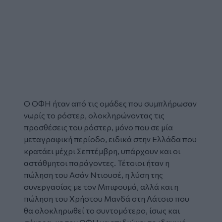
Ο ΟΦΗ ήταν από τις ομάδες που συμπλήρωσαν
νωρίς το ρόστερ, ολοκληρώνοντας τις
προσθέσεις του ρόστερ, μόνο που σε μία
μεταγραφική περίοδο, ειδικά στην Ελλάδα που
κρατάει μέχρι Σεπτέμβρη, υπάρχουν και οι
αστάθμητοι παράγοντες. Τέτοιοι ήταν η
πώληση του Ασάν Ντιουσέ, η λύση της
συνεργασίας με τον Μπιφουμά, αλλά και η
πώληση του Χρήστου Μανδά στη Λάτσιο που
θα ολοκληρωθεί το συντομότερο, ίσως και