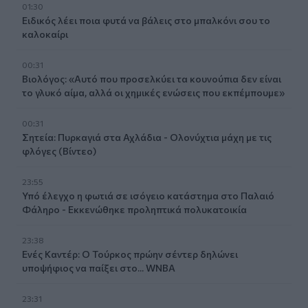
01:30
Ειδικός λέει ποια φυτά να βάλεις στο μπαλκόνι σου το
καλοκαίρι
00:31
Βιολόγος: «Αυτό που προσελκύει τα κουνούπια δεν είναι
το γλυκό αίμα, αλλά οι χημικές ενώσεις που εκπέμπουμε»
00:31
Σητεία: Πυρκαγιά στα Αχλάδια - Ολονύχτια μάχη με τις
φλόγες (Βίντεο)
23:55
Υπό έλεγχο η φωτιά σε ισόγειο κατάστημα στο Παλαιό
Φάληρο - Εκκενώθηκε προληπτικά πολυκατοικία
23:38
Ενές Καντέρ: Ο Τούρκος πρώην σέντερ δηλώνει
υποψήφιος να παίξει στο... WNBA
23:31