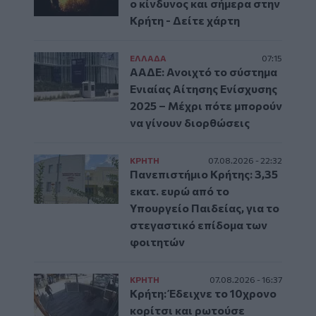
ο κίνδυνος και σήμερα στην
Κρήτη - Δείτε χάρτη
ΕΛΛAΔΑ
07:15
ΑΑΔΕ: Ανοιχτό το σύστημα
Ενιαίας Αίτησης Ενίσχυσης
2025 – Μέχρι πότε μπορούν
να γίνουν διορθώσεις
ΚΡΗΤΗ
07.08.2026 - 22:32
Πανεπιστήμιο Κρήτης: 3,35
εκατ. ευρώ από το
Υπουργείο Παιδείας, για το
στεγαστικό επίδομα των
φοιτητών
ΚΡΗΤΗ
07.08.2026 - 16:37
Κρήτη: Έδειχνε το 10χρονο
κορίτσι και ρωτούσε