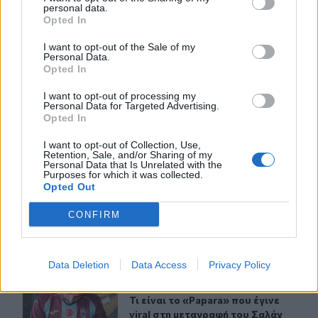
personal data.
Opted In
ΣΧΕΤΙΚA AΡΘΡΑ
I want to opt-out of the Sale of my
Personal Data.
Opted In
Δημοπρατείται η μπάλα των ιστορικών γκολ του Μαραντ
SPORTS
21:11
I want to opt-out of processing my
Δημοπρατείται η μπάλα των ιστορι
Δημοπρατείται η μπάλα των
Personal Data for Targeted Advertising.
ιστορικών γκολ του Μαραντόνα
Opted In
επί της Αγγλίας στο Μουντιάλ
I want to opt-out of Collection, Use,
1986
Retention, Sale, and/or Sharing of my
Personal Data that Is Unrelated with the
Purposes for which it was collected.
Opted Out
Σε ρυθμούς Σούπερ Καπ στον ΟΦΗ
SPORTS
20:37
Σε ρυθμούς Σούπερ Καπ στον ΟΦΗ
Σε ρυθμούς Σούπερ Καπ στον
CONFIRM
ΟΦΗ
Data Deletion
Data Access
Privacy Policy
Τι είναι το «Papara» που έγινε viral στη μεταγραφή του 
SPORTS
18:13
Τι είναι το «Papara» που έγινε vira
Τι είναι το «Papara» που έγινε
viral στη μεταγραφή του Σαλάχ