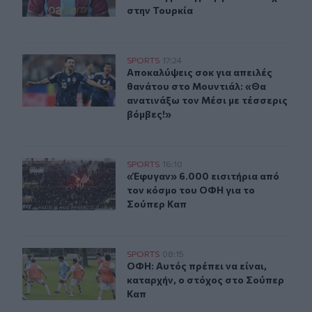
στην Τουρκία
Aποκαλύψεις σοκ για απειλές θανάτου στο Μουντιάλ: «
SPORTS
17:24
Aποκαλύψεις σοκ για απειλές θανάτ
Aποκαλύψεις σοκ για απειλές
θανάτου στο Μουντιάλ: «Θα
ανατινάξω τον Μέσι με τέσσερις
βόμβες!»
«Έφυγαν» 6.000 εισιτήρια από τον κόσμο του ΟΦΗ για 
SPORTS
16:10
«Έφυγαν» 6.000 εισιτήρια από τον
«Έφυγαν» 6.000 εισιτήρια από
τον κόσμο του ΟΦΗ για το
Σούπερ Καπ
ΟΦΗ: Αυτός πρέπει να είναι, καταρχήν, ο στόχος στο Σ
SPORTS
08:15
ΟΦΗ: Αυτός πρέπει να είναι, καταρ
ΟΦΗ: Αυτός πρέπει να είναι,
καταρχήν, ο στόχος στο Σούπερ
Καπ