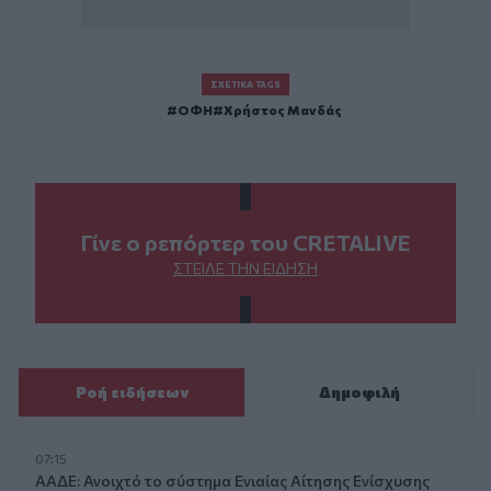
ΣΧΕΤΙΚΆ TAGS
ΟΦΗ
Χρήστος Μανδάς
Γίνε ο ρεπόρτερ του CRETALIVE
ΣΤΕΊΛΕ ΤΗΝ ΕΊΔΗΣΗ
Ροή ειδήσεων
Δημοφιλή
07:15
ΑΑΔΕ: Ανοιχτό το σύστημα Ενιαίας Αίτησης Ενίσχυσης