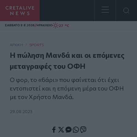
Homepage
/
27 °C
ΣAΒΒΑΤΟ 8.8.2026
ΗΡΑΚΛΕΙΟ
ΑΡΧΙΚΗ
/
SPORTS
Η πώληση Μανδά και οι επόμενες
μεταγραφές του ΟΦΗ
Ο φορ, το «6άρι» που φαίνεται ότι έχει
εντοπιστεί και η επόμενη μέρα του ΟΦΗ
με τον Χρήστο Μανδά.
29.08.2023
Facebook
Twitter
Messenger
Whatsapp
Viber