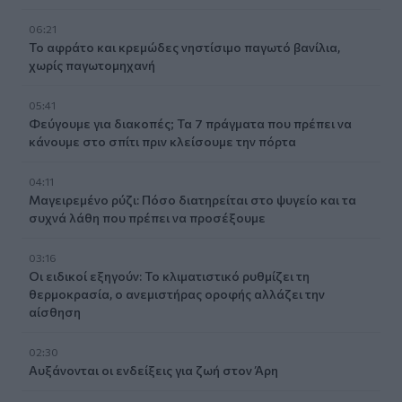
06:21
Το αφράτο και κρεμώδες νηστίσιμο παγωτό βανίλια,
χωρίς παγωτομηχανή
05:41
Φεύγουμε για διακοπές; Τα 7 πράγματα που πρέπει να
κάνουμε στο σπίτι πριν κλείσουμε την πόρτα
04:11
Μαγειρεμένο ρύζι: Πόσο διατηρείται στο ψυγείο και τα
συχνά λάθη που πρέπει να προσέξουμε
03:16
Οι ειδικοί εξηγούν: Το κλιματιστικό ρυθμίζει τη
θερμοκρασία, ο ανεμιστήρας οροφής αλλάζει την
αίσθηση
02:30
Αυξάνονται οι ενδείξεις για ζωή στον Άρη