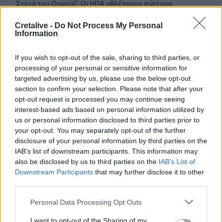
Στενά του Ορμούζ: Οι ΗΠΑ «βλέπουν» σύντομα
συμφωνία - «Υπάρχει πρόοδος μεταξύ Ιράν και Ομάν»
Cretalive -
Do Not Process My Personal
Information
23:27
Σοκαριστικά στοιχεία άφησε πίσω της η μέγα-πυρκαγιά
στην Αττικοβοιωτία
If you wish to opt-out of the sale, sharing to third parties, or
processing of your personal or sensitive information for
23:23
targeted advertising by us, please use the below opt-out
Φυλάκιση 15 μηνών στη Βρετανίδα που μέθυσε με την
section to confirm your selection. Please note that after your
15χρονη κόρη της και προκάλεσε επεισόδιο στο Κέντρο
opt-out request is processed you may continue seeing
Υγείας Σκιάθου
interest-based ads based on personal information utilized by
us or personal information disclosed to third parties prior to
23:11
your opt-out. You may separately opt-out of the further
Ισπανία: Η Μαδρίτη επαναφέρει προσωρινά τους
disclosure of your personal information by third parties on the
συνοριακούς ελέγχους για όσους ταξιδεύουν από την
IAB’s list of downstream participants. This information may
Ιταλία
also be disclosed by us to third parties on the
IAB’s List of
Downstream Participants
that may further disclose it to other
third parties.
ΠΕΡΙΣΣΟΤΕΡΑ
Personal Data Processing Opt Outs
I want to opt-out of the Sharing of my