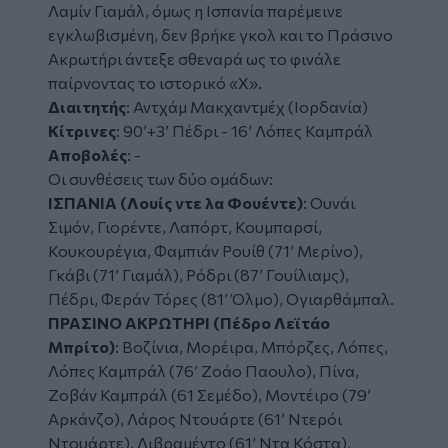
Λαμίν Γιαμάλ, όμως η Ισπανία παρέμεινε
εγκλωβισμένη, δεν βρήκε γκολ και το Πράσινο
Ακρωτήρι άντεξε σθεναρά ως το φινάλε
παίρνοντας το ιστορικό «Χ».
Διαιτητής
: Αντχάμ Μακχαντμέχ (Ιορδανία)
Κίτρινες
: 90’+3’ Πέδρι - 16’ Λόπες Καμπράλ
Αποβολές
: -
Οι συνθέσεις των δύο ομάδων:
ΙΣΠΑΝΙΑ (Λουίς ντε λα Φουέντε)
: Ουνάι
Σιμόν, Γιορέντε, Λαπόρτ, Κουμπαρσί,
Κουκουρέγια, Φαμπιάν Ρουίθ (71’ Μερίνο),
Γκάβι (71’ Γιαμάλ), Ρόδρι (87’ Γουίλιαμς),
Πέδρι, Φεράν Τόρες (81’ Όλμο), Ογιαρθάμπαλ.
ΠΡΑΣΙΝΟ ΑΚΡΩΤΗΡΙ (Πέδρο Λεϊτάο
Μπρίτο)
: Βοζίνια, Μορέιρα, Μπόρζες, Λόπες,
Λόπες Καμπράλ (76’ Ζοάο Παουλο), Πίνα,
Ζοβάν Καμπράλ (61 Σεμέδο), Μοντέιρο (79’
Αρκάνζο), Λάρος Ντουάρτε (61’ Ντερόι
Ντουάρτε), Λιβραμέντο (61’ Ντα Κόστα),