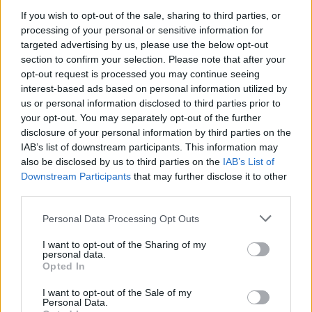
23:07
If you wish to opt-out of the sale, sharing to third parties, or
Χανιά: ΕΔΕ για την υπόθεση της 75χρονης που βρέθηκε
processing of your personal or sensitive information for
νεκρή σε χωράφι
targeted advertising by us, please use the below opt-out
section to confirm your selection. Please note that after your
23:00
opt-out request is processed you may continue seeing
Ιταλία: Στη Νάπολη καταγράφηκε θερμοκρασία-ρεκόρ 48
interest-based ads based on personal information utilized by
βαθμών
us or personal information disclosed to third parties prior to
your opt-out. You may separately opt-out of the further
22:32
disclosure of your personal information by third parties on the
Υπόθεση Marfin: Έφθασε στην Ελλάδα η 46χρονη
IAB’s list of downstream participants. This information may
κατηγορούμενη για εμπρησμό
also be disclosed by us to third parties on the
IAB’s List of
Downstream Participants
that may further disclose it to other
22:30
third parties.
Αυτές είναι οι πιο επικίνδυνες εβδομάδες για μεγάλες
πυρκαγιές
Personal Data Processing Opt Outs
22:21
I want to opt-out of the Sharing of my
Χρήστος Δάντης: «Δεν περίμενα την αχαριστία, 22 χρόνια
personal data.
Opted In
μετά και συνάδελφοι προσπαθούν να ξεχάσουν ότι
έγραψα αυτό το τραγούδι»
I want to opt-out of the Sale of my
Personal Data.