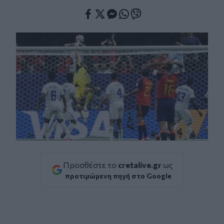
Facebook
Twitter
Messenger
Whatsapp
Viber
Προσθέστε το
cretalive.gr
ως
προτιμώμενη πηγή στο Google