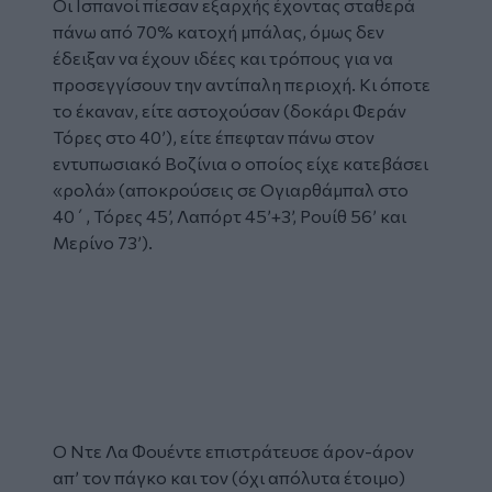
Οι Ισπανοί πίεσαν εξαρχής έχοντας σταθερά
πάνω από 70% κατοχή μπάλας, όμως δεν
έδειξαν να έχουν ιδέες και τρόπους για να
προσεγγίσουν την αντίπαλη περιοχή. Κι όποτε
το έκαναν, είτε αστοχούσαν (δοκάρι Φεράν
Τόρες στο 40’), είτε έπεφταν πάνω στον
εντυπωσιακό Βοζίνια ο οποίος είχε κατεβάσει
«ρολά» (αποκρούσεις σε Ογιαρθάμπαλ στο
40΄, Τόρες 45’, Λαπόρτ 45’+3’, Ρουίθ 56’ και
Μερίνο 73’).
Glomex
Video
Ο Ντε Λα Φουέντε επιστράτευσε άρον-άρον
απ’ τον πάγκο και τον (όχι απόλυτα έτοιμο)