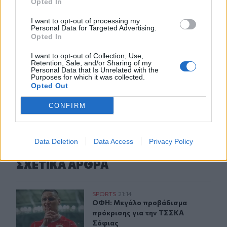
22:14
Opted In
Ξεκινούν τα δοκιμαστικά δρομολόγια της επέκτασης του
I want to opt-out of processing my
Μετρό Θεσσαλονίκης
Personal Data for Targeted Advertising.
Opted In
22:05
Τζόκερ: Αυτοί είναι οι τυχεροί αριθμοί που κερδίζουν
I want to opt-out of Collection, Use,
Retention, Sale, and/or Sharing of my
πάνω από 2 εκατ. ευρώ
Personal Data that Is Unrelated with the
Purposes for which it was collected.
Opted Out
ΠΕΡΙΣΣΟΤΕΡΑ
CONFIRM
Data Deletion
Data Access
Privacy Policy
ΣΧΕΤΙΚA AΡΘΡΑ
ΟΦΗ: Μεγάλο προβάδισμα πρόκρισης για την ΤΣΣΚΑ Σ
SPORTS
21:14
ΟΦΗ: Μεγάλο προβάδισμα πρόκριση
ΟΦΗ: Μεγάλο προβάδισμα
πρόκρισης για την ΤΣΣΚΑ
Σόφιας