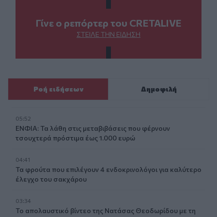
Γίνε ο ρεπόρτερ του CRETALIVE
ΣΤΕΊΛΕ ΤΗΝ ΕΊΔΗΣΗ
Ροή ειδήσεων
Δημοφιλή
05:52
ΕΝΦΙΑ: Τα λάθη στις μεταβιβάσεις που φέρνουν
τσουχτερά πρόστιμα έως 1.000 ευρώ
04:41
Τα φρούτα που επιλέγουν 4 ενδοκρινολόγοι για καλύτερο
έλεγχο του σακχάρου
03:34
Το απολαυστικό βίντεο της Νατάσας Θεοδωρίδου με τη