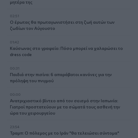
μητέρα της
02:51
Ο έρωτας θα πρωταγωνιστήσει στη ζωή αυτών των
ζωδίων τον Αύγουστο
01:42
Καύσωνας στο γραφείο: Πόσο μπορεί να χαλαρώσει το
dress code
00:31
Παιδιά στην πισίνα: 6 απαράβατοι κανόνες για την
πρόληψη του πνιγμού
00:00
Ανατριχιαστικό βίντεο από τον σεισμό στην Ιαπωνία:
Γιατροί προστατεύουν με τα σώματά τους ασθενή την
ώρα του χειρουργείου
23:54
Τραμπ: Ο πόλεμος με το Ιράν "θα τελειώσει σύντομα"