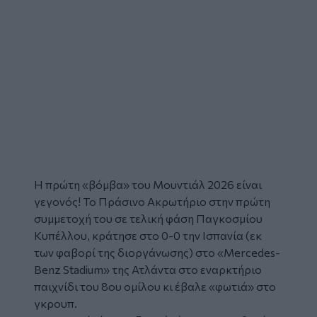
Η πρώτη «βόμβα» του
Μουντιάλ 2026
είναι
γεγονός! Το Πράσινο Ακρωτήριο στην πρώτη
συμμετοχή του σε τελική φάση Παγκοσμίου
Κυπέλλου, κράτησε στο 0-0 την Ισπανία (εκ
των φαβορί της διοργάνωσης) στο «Mercedes-
Benz Stadium» της Ατλάντα στο εναρκτήριο
παιχνίδι του 8ου ομίλου κι έβαλε «φωτιά» στο
γκρουπ.