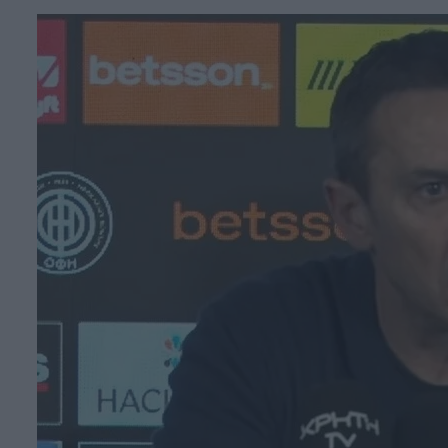
Face
T