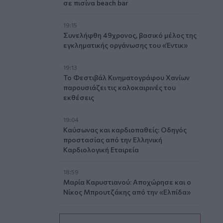
σε πισίνα beach bar
19:15
Συνελήφθη 49χρονος, βασικό μέλος της
εγκληματικής οργάνωσης του «Έντικ»
19:13
Το Φεστιβάλ Κινηματογράφου Χανίων
παρουσιάζει τις καλοκαιρινές του
εκθέσεις
19:04
Καύσωνας και καρδιοπαθείς: Οδηγός
προστασίας από την Ελληνική
Καρδιολογική Εταιρεία
18:59
Μαρία Καρυστιανού: Αποχώρησε και ο
Νίκος Μπρουτζάκης από την «Ελπίδα»
18:58