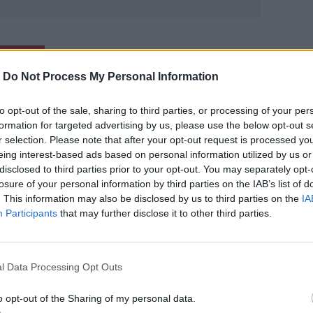
ΙΚΆ TAGS
κος Παπαδόπουλος
-
Do Not Process My Personal Information
to opt-out of the sale, sharing to third parties, or processing of your per
formation for targeted advertising by us, please use the below opt-out s
r selection. Please note that after your opt-out request is processed y
ερ του CRETALIVE
eing interest-based ads based on personal information utilized by us or
disclosed to third parties prior to your opt-out. You may separately opt-
ΤΗΝ ΕΊΔΗΣΗ
losure of your personal information by third parties on the IAB’s list of
. This information may also be disclosed by us to third parties on the
IA
Participants
that may further disclose it to other third parties.
l Data Processing Opt Outs
ατέρα του Μέσι
ΟΦΗ: Έκλεισε τον Λορέντσο Ντίκμαν
SPORTS
18:22
 για τον χαμό του πατέρα του Μέσι
ΟΦΗ: Έκλεισε τον Λορέντσο Ντίκμ
ΟΦΗ: Έκλεισε τον Λορέντσο
o opt-out of the Sharing of my personal data.
Ντίκμαν