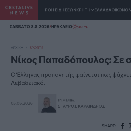
ΡΟΗ ΕΙΔΗΣΕΩΝ
ΚΡΗΤΗ
ΕΛΛΑΔΑ
ΟΙΚΟΝΟΜ
Homepage
ΣAΒΒΑΤΟ 8.8.2026
/
ΗΡΑΚΛΕΙΟ
30 °C
ΑΡΧΙΚΗ
/
SPORTS
Νίκος Παπαδόπουλος: Σε 
Ο Έλληνας προπονητής φαίνεται πως ψάχνει 
Λεβαδειακό.
ΕΠΙΜΈΛΕΙΑ:
05.06.2026
ΣΤΑΎΡΟΣ ΚΑΡΑΪ́ΝΔΡΟΣ
SHARE: