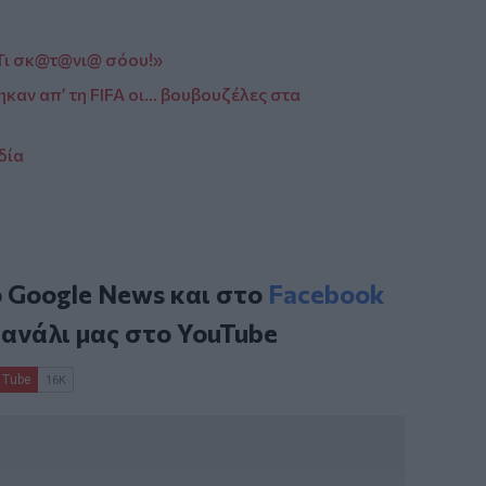
«Τι σκ@τ@νι@ σόου!»
ν απ’ τη FIFA οι... βουβουζέλες στα
δία
ο
Google News
και στο
Facebook
κανάλι μας στο
YouTube