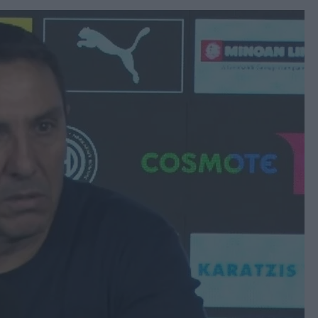
book
witter
Messenger
Whatsapp
Viber