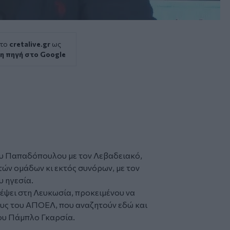
 το
cretalive.gr
ως
η πηγή στο Google
ου Παπαδόπουλου με τον Λεβαδειακό,
τών ομάδων κι εκτός συνόρων, με τον
υ ηγεσία.
έψει στη Λευκωσία, προκειμένου να
υς του ΑΠΟΕΛ, που αναζητούν εδώ και
ου Πάμπλο Γκαρσία.