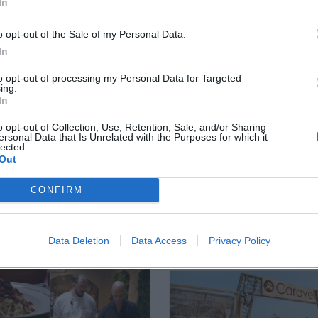
In
o opt-out of the Sale of my Personal Data.
ΟΦΗ: Η τρίτη φανέλα για τη νέα σεζόν - «Το πορτοκαλί 
SPORTS
14:37
In
του
ΟΦΗ: Η τρίτη φανέλα για τη νέα σεζ
ΟΦΗ: Η τρίτη φανέλα για τη νέα
σεζόν - «Το πορτοκαλί που
to opt-out of processing my Personal Data for Targeted
ing.
κουβαλά την ιστορία μας»
In
o opt-out of Collection, Use, Retention, Sale, and/or Sharing
ersonal Data that Is Unrelated with the Purposes for which it
lected.
Out
CONFIRM
Data Deletion
Data Access
Privacy Policy