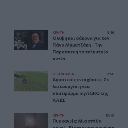
ΚΡΗΤΗ
13:16
Θλίψη και δάκρυα για τον
Πάνο Μαματζάκη - Την
Παρασκευή το τελευταίο
αντίο
ΟΙΚΟΝΟΜΙΑ
11:56
Αγροτικές ενισχύσεις: Σε
λειτουργία η νέα
πλατφόρμα myAGRO της
ΑΑΔΕ
ΚΡΗΤΗ
10:49
Πυρκαγιές: Μια σπίθα
αρκεί - Βίντεο ντοκουμέντο