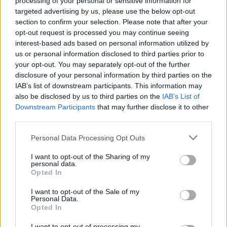
processing of your personal or sensitive information for
targeted advertising by us, please use the below opt-out
14:03
section to confirm your selection. Please note that after your
Πέθανε ο εμβληματικός Ιταλός τραγουδοποιός
opt-out request is processed you may continue seeing
Φραντσέσκο Γκουτσίνι
interest-based ads based on personal information utilized by
us or personal information disclosed to third parties prior to
13:58
your opt-out. You may separately opt-out of the further
Σε ισχύ έως τις 20 Αυγούστου τα έκτακτα μέτρα για την
disclosure of your personal information by third parties on the
ευλογιά των αιγοπροβάτων στην Κρήτη
IAB’s list of downstream participants. This information may
also be disclosed by us to third parties on the
IAB’s List of
13:48
Downstream Participants
that may further disclose it to other
Σύσκεψη στον ΕΟΦ για την ομαλή ροή της εφοδιαστικής
third parties.
αλυσίδας φαρμάκων
Personal Data Processing Opt Outs
13:34
Πέθανε ο πεζογράφος Γιάννης Γρηγοράκης
I want to opt-out of the Sharing of my
personal data.
Opted In
13:33
Τρεις συλλήψεις φερόμενων διακινητών μεταναστών σε
I want to opt-out of the Sale of my
Κρήτη και Χρυσή
Personal Data.
Opted In
13:16
I want to opt-out of processing my