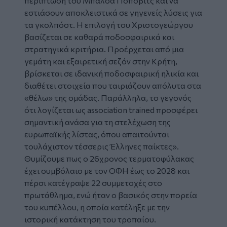
περίπτωση του Μπάλσα Πόποβιτς και να
εστιάσουν αποκλειστικά σε γηγενείς λύσεις για
τα γκολπόστ. Η επιλογή του Χριστογεώργου
βασίζεται σε καθαρά ποδοσφαιρικά και
στρατηγικά κριτήρια. Προέρχεται από μια
γεμάτη και εξαιρετική σεζόν στην Κρήτη,
βρίσκεται σε ιδανική ποδοσφαιρική ηλικία και
διαθέτει στοιχεία που ταιριάζουν απόλυτα στα
«θέλω» της ομάδας. Παράλληλα, το γεγονός
ότι λογίζεται ως association trained προσφέρει
σημαντική ανάσα για τη στελέχωση της
ευρωπαϊκής λίστας, όπου απαιτούνται
τουλάχιστον τέσσερις Έλληνες παίκτες»
.
Θυμίζουμε πως ο 26χρονος τερματοφύλακας
έχει συμβόλαιο με τον ΟΦΗ έως το 2028 και
πέρσι κατέγραψε 22 συμμετοχές στο
πρωτάθλημα, ενώ ήταν ο βασικός στην πορεία
του κυπέλλου, η οποία κατέληξε με την
ιστορική κατάκτηση του τροπαίου.