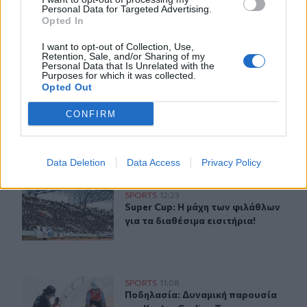
Θλίψη και δάκρυα για τον Πάνο Μαματζάκη - Την
Personal Data for Targeted Advertising.
Παρασκευή το τελευταίο αντίο
Opted In
I want to opt-out of Collection, Use,
Retention, Sale, and/or Sharing of my
ΠΕΡΙΣΣΟΤΕΡΑ
Personal Data that Is Unrelated with the
Purposes for which it was collected.
Opted Out
CONFIRM
ΣΧΕΤΙΚA AΡΘΡΑ
Data Deletion
Data Access
Privacy Policy
Super Cup: Η μάχη των φιλάθλων για τα διαθέσιμα εισιτή
SPORTS
12:23
Super Cup: Η μάχη των φιλάθλων για
Super Cup: Η μάχη των φιλάθλων
για τα διαθέσιμα εισιτήρια!
Ποδηλασία: Δυναμική παρουσία της Kastro Cycling Te
SPORTS
11:08
Ποδηλασία: Δυναμική παρουσία της
Ποδηλασία: Δυναμική παρουσία