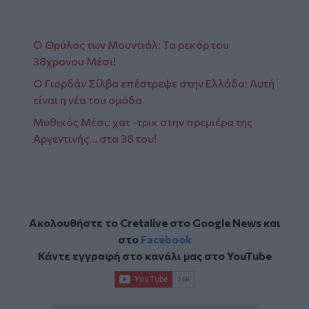
Ο Θρύλος των Μουντιάλ: Τα ρεκόρ του
38χρονου Μέσι!
Ο Γιορδάν Σίλβα επέστρεψε στην Ελλάδα: Αυτή
είναι η νέα του ομάδα
Μυθικός Μέσι: χατ -τρικ στην πρεμιέρα της
Αργεντινής… στα 38 του!
Ακολουθήστε το Cretalive στο
Google News
και
στο
Facebook
Κάντε εγγραφή στο κανάλι μας στο
YouTube