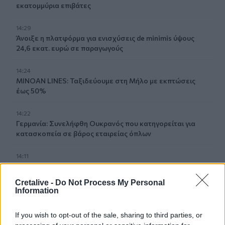
εκατομμύρια επιβάτες
14:29
Άνοιξε η πλατφόρμα για ενισχύσεις de minimis ύψους
24,6 εκατ. ευρώ σε παραγωγούς
14:24
MINOAN LINES: Ταξιδεύουμε στη Μήλο με εκπτώσεις
έως 50%
14:22
Γερμανία: Συνελήφθη Ουκρανός που κατηγορείται για
κατασκοπεία σε βάρος εταιρείας όπλων
14:11
Σχεδόν 16.000 ξένοι στρατιώτες πολεμούν στην
Ουκρανία
Cretalive -
Do Not Process My Personal
Information
14:10
Caravel: Η νέα πολυτέλεια βρίσκεται στις εμπειρίες που
If you wish to opt-out of the sale, sharing to third parties, or
αξίζουν