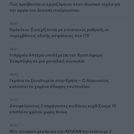
Πως αμείβονται οι εργαζόμενοι στον ιδιωτικό τομέα για
την αργία του Δεκαπενταύγουστου
14:47
Ηράκλειο: Συνεχίζονται με εντατικούς ρυθμούς οι
παρεμβάσεις οδικής ασφάλειας στο ΙΤΕ
14:41
Η Αρχαία Απτέρα υποδέχεται τον Χριστόφορο
Σταμπόγλη σε μια μοναδική συναυλία
14:40
Γεμάτα τα ξενοδοχεία στην Κρήτη – Ο Αύγουστος
καλύπτει το χαμένο έδαφος του Ιουλίου
14:37
Αποφεύγοντας 3 παράγοντες κινδύνου κερδίζουμε 13
επιπλέον χρόνια χωρίς άνοια
14:32
Νέο ιστορικό ρεκόρ για την AEGEAN τον Ιούλιο με 2