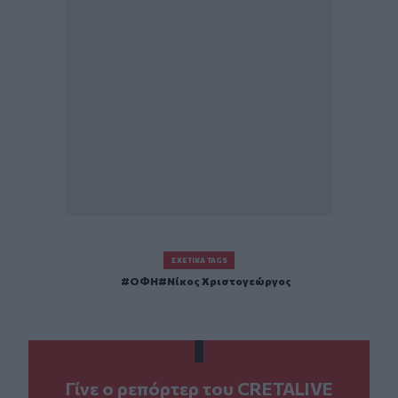
ΣΧΕΤΙΚΆ TAGS
ΟΦΗ
Νίκος Χριστογεώργος
Γίνε ο ρεπόρτερ του CRETALIVE