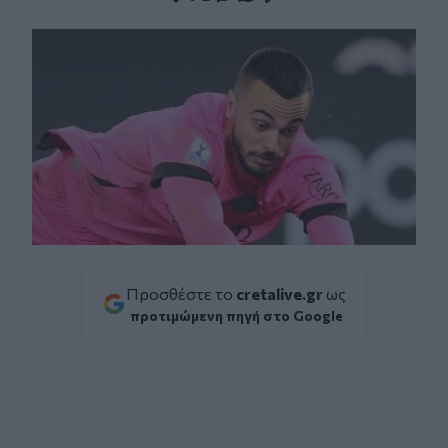
Facebook
Twitter
Messenger
Whatsapp
Viber
Προσθέστε το
cretalive.gr
ως
προτιμώμενη πηγή στο Google