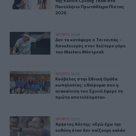
της Kastro Cycling Team στο
Πανελλήνιο Πρωτάθλημα Πίστας
2026
Αποκλεισμός για τον Τσιτσιπά στον δεύτερο γύρο του 
SPORTS
21:08
Δεν τα κατάφερε ο Τσιτσιπάς - Απο
Δεν τα κατάφερε ο Τσιτσιπάς -
Αποκλεισμός στον δεύτερο γύρο
του Masters Μόντρεαλ
Κούβελος στην Εθνική Ομάδα κωπηλασίας: «Χαίρομαι πο
SPORTS
14:20
Κούβελος στην Εθνική Ομάδα κωπηλ
Κούβελος στην Εθνική Ομάδα
κωπηλασίας: «Χαίρομαι που η
ανακαίνιση του Σχινιά έφερε τα
πρώτα αποτελέσματα»
Χρήστος Κόντης: «Εγώ έχω την ευθύνη όταν δεν παίζου
SPORTS
22:22
Χρήστος Κόντης: «Εγώ έχω την ευθύ
Χρήστος Κόντης: «Εγώ έχω την
ευθύνη όταν δεν παίζουμε καλά»