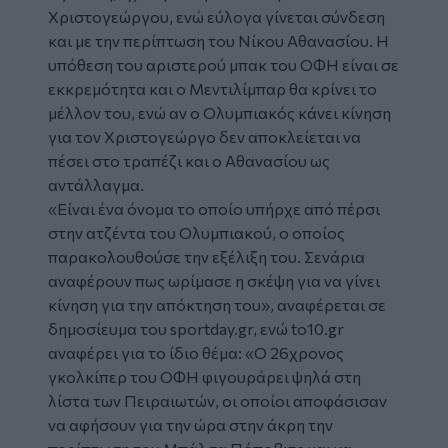
Χριστογεώργου, ενώ εύλογα γίνεται σύνδεση
και με την περίπτωση του Νίκου Αθανασίου. Η
υπόθεση του αριστερού μπακ του ΟΦΗ είναι σε
εκκρεμότητα και ο Μεντιλίμπαρ θα κρίνει το
μέλλον του, ενώ αν ο Ολυμπιακός κάνει κίνηση
για τον Χριστογεώργο δεν αποκλείεται να
πέσει στο τραπέζι και ο Αθανασίου ως
αντάλλαγμα.
«Είναι ένα όνομα το οποίο υπήρχε από πέρσι
στην ατζέντα του Ολυμπιακού, ο οποίος
παρακολουθούσε την εξέλιξη του. Σενάρια
αναφέρουν πως ωρίμασε η σκέψη για να γίνει
κίνηση για την απόκτηση του»
, αναφέρεται σε
δημοσίευμα του sportday.gr, ενώ to10.gr
αναφέρει για το ίδιο θέμα:
«Ο 26χρονος
γκολκίπερ του ΟΦΗ φιγουράρει ψηλά στη
λίστα των Πειραιωτών, οι οποίοι αποφάσισαν
να αφήσουν για την ώρα στην άκρη την