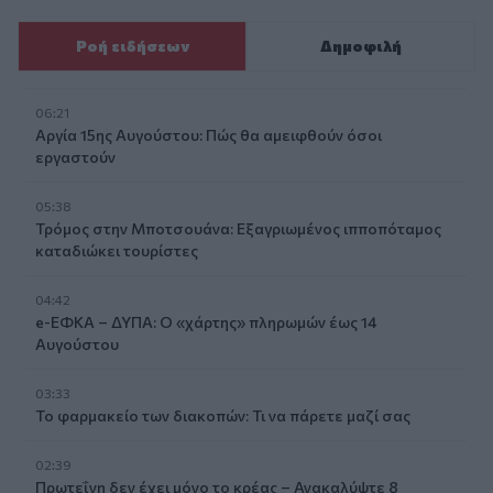
Ροή ειδήσεων
Δημοφιλή
06:21
Αργία 15ης Αυγούστου: Πώς θα αμειφθούν όσοι
εργαστούν
05:38
Τρόμος στην Μποτσουάνα: Εξαγριωμένος ιπποπόταμος
καταδιώκει τουρίστες
04:42
e-ΕΦΚΑ – ΔΥΠΑ: Ο «χάρτης» πληρωμών έως 14
Αυγούστου
03:33
Το φαρμακείο των διακοπών: Τι να πάρετε μαζί σας
02:39
Πρωτεΐνη δεν έχει μόνο το κρέας – Ανακαλύψτε 8