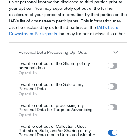
us or personal information disclosed to third parties prior to
your opt-out. You may separately opt-out of the further
disclosure of your personal information by third parties on the
ΠΕΡΙΣΣΟΤΕΡΑ
IAB’s list of downstream participants. This information may
also be disclosed by us to third parties on the
IAB’s List of
Downstream Participants
that may further disclose it to other
third parties.
Personal Data Processing Opt Outs
ΣΧΕΤΙΚA AΡΘΡΑ
I want to opt-out of the Sharing of my
personal data.
Opted In
Nίκη της ΑΕΚ στο τελευταίο φιλικό πριν από τον ΟΦΗ
SPORTS
22:14
Nίκη της ΑΕΚ στο τελευταίο φιλικό
Nίκη της ΑΕΚ στο τελευταίο
φιλικό πριν από τον ΟΦΗ
I want to opt-out of the Sale of my
Personal Data.
Opted In
I want to opt-out of processing my
Personal Data for Targeted Advertising.
Γιάννης Κωνσταντέλιας: Μπαμπάς για δεύτερη φορά έγ
SPORTS
22:11
Opted In
Γιάννης Κωνσταντέλιας: Μπαμπάς γ
Γιάννης Κωνσταντέλιας:
Μπαμπάς για δεύτερη φορά
I want to opt-out of Collection, Use,
έγινε ο ποδοσφαιριστής του
Retention, Sale, and/or Sharing of my
Personal Data that Is Unrelated with the
ΠΑΟΚ