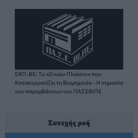
ΕΧΠ-ΒΕ: Το «Ενιαίο Πλαίσιο» που
Κατακερματίζει τη Βιομηχανία - Η σημασία
των παρεμβάσεων του ΠΑΣΕΒΙΠΕ
Συνεχής ροή