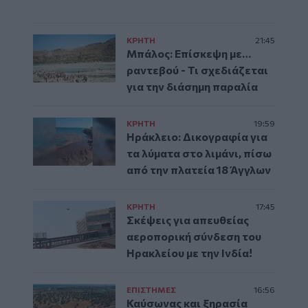
ΚΡΗΤΗ
21:45
Μπάλος: Επίσκεψη με…
ραντεβού - Τι σχεδιάζεται
για την διάσημη παραλία
ΚΡΗΤΗ
19:59
Ηράκλειο: Δικογραφία για
τα λύματα στο λιμάνι, πίσω
από την πλατεία 18 Άγγλων
ΚΡΗΤΗ
17:45
Σκέψεις για απευθείας
αεροπορική σύνδεση του
Ηρακλείου με την Ινδία!
ΕΠΙΣΤΗΜΕΣ
16:56
Καύσωνας και ξηρασία