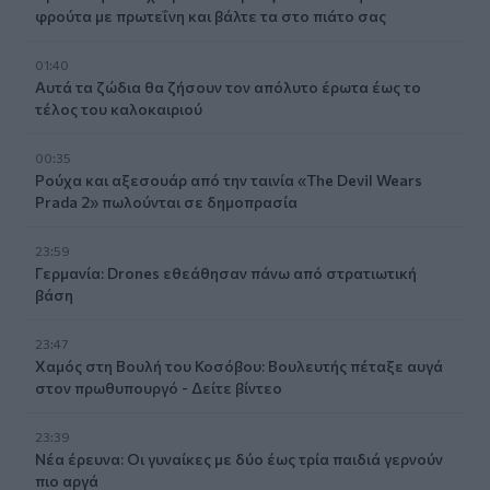
φρούτα με πρωτεΐνη και βάλτε τα στο πιάτο σας
01:40
Αυτά τα ζώδια θα ζήσουν τον απόλυτο έρωτα έως το
τέλος του καλοκαιριού
00:35
Ρούχα και αξεσουάρ από την ταινία «The Devil Wears
Prada 2» πωλούνται σε δημοπρασία
23:59
Γερμανία: Drones εθεάθησαν πάνω από στρατιωτική
βάση
23:47
Χαμός στη Βουλή του Κοσόβου: Βουλευτής πέταξε αυγά
στον πρωθυπουργό - Δείτε βίντεο
23:39
Νέα έρευνα: Οι γυναίκες με δύο έως τρία παιδιά γερνούν
πιο αργά