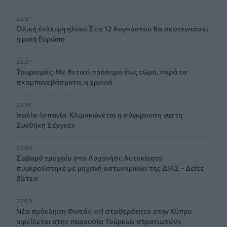
23:31
Ολική έκλειψη ηλίου: Στις 12 Αυγούστου θα σκοτεινιάσει
η μισή Ευρώπη
23:21
Τουρισμός: Με θετικό πρόσημο έως τώρα, παρά τα
σκαμπανεβάσματα, η χρονιά
23:15
Ιταλία-Ισπανία: Κλιμακώνεται η σύγκρουση για τη
Συνθήκη Σένγκεν
23:09
Σοβαρό τροχαίο στο Λαγονήσι: Αυτοκίνητο
συγκρούστηκε με μηχανή αστυνομικών της ΔΙΑΣ - Δείτε
βίντεο
22:59
Νέα πρόκληση Φιντάν: «Η σταθερότητα στην Κύπρο
οφείλεται στην παρουσία Τούρκων στρατιωτών»