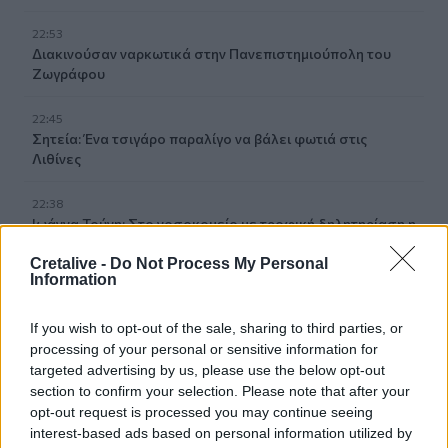
22:53
Διακινούσαν ναρκωτικά στην Πανεπιστημιούπολη του
Ζωγράφου
22:45
Σητεία: Ένα τσιγάρο παραλίγο να βάλει φωτιά στις
Λιθίνες
22:38
Ιωάννα Τούνη: Στο νοσοκομείο με τροφική δηλητηρίαση η
influencer
Cretalive -
Do Not Process My Personal
Information
22:32
Νέο χτύπημα στα Στενά του Ορμούζ: Βλήμα έπληξε
πλοίο κοντά στο Khasab του Ομάν
If you wish to opt-out of the sale, sharing to third parties, or
processing of your personal or sensitive information for
targeted advertising by us, please use the below opt-out
22:27
section to confirm your selection. Please note that after your
Παράνοια σε γάμο στη Μαδέρα: Νόμιζαν ότι
opt-out request is processed you may continue seeing
παντρεύονται ο Κριστιάνο Ρονάλντο με την Χεορχίνα -
Βίντεο
interest-based ads based on personal information utilized by