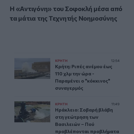
Η «Αντιγόνη» του Σοφοκλή μέσα από
τα μάτια της Τεχνητής Νοημοσύνης
ΚΡΗΤΗ
12:54
Κρήτη: Ριπές ανέμου έως
110 χλμ την ώρα -
Παραμένει ο "κόκκινος"
συναγερμός
ΚΡΗΤΗ
11:49
Ηράκλειο: Σοβαρή βλάβη
στη γεώτρηση των
Βασιλειών – Πού
προβλέπονται προβλήματα