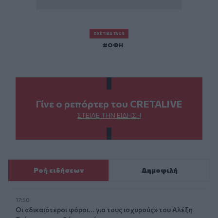
ΣΧΕΤΙΚΆ TAGS
ΟΦΗ
Γίνε ο ρεπόρτερ του CRETALIVE
ΣΤΕΊΛΕ ΤΗΝ ΕΊΔΗΣΗ
Ροή ειδήσεων
Δημοφιλή
17:50
Οι «δικαιότεροι φόροι… για τους ισχυρούς» του Αλέξη