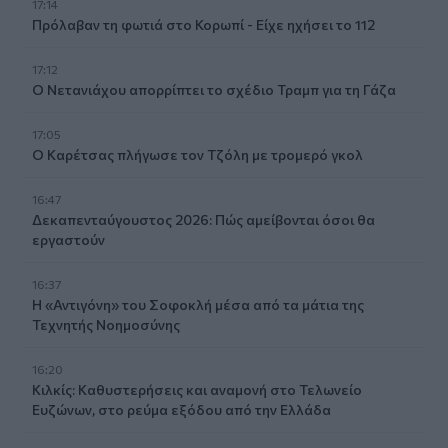
17:14
Πρόλαβαν τη φωτιά στο Κορωπί - Είχε ηχήσει το 112
17:12
Ο Νετανιάχου απορρίπτει το σχέδιο Τραμπ για τη Γάζα
17:05
Ο Καρέτσας πλήγωσε τον Τζόλη με τρομερό γκολ
16:47
Δεκαπενταύγουστος 2026: Πώς αμείβονται όσοι θα
εργαστούν
16:37
Η «Αντιγόνη» του Σοφοκλή μέσα από τα μάτια της
Τεχνητής Νοημοσύνης
16:20
Κιλκίς: Καθυστερήσεις και αναμονή στο Τελωνείο
Ευζώνων, στο ρεύμα εξόδου από την Ελλάδα