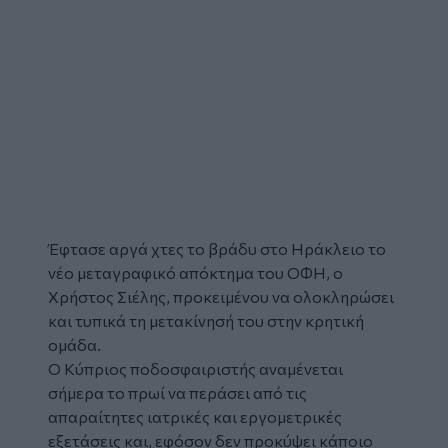
Έφτασε αργά χτες το βράδυ στο Ηράκλειο το
νέο μεταγραφικό απόκτημα του ΟΦΗ, ο
Χρήστος Σιέλης, προκειμένου να ολοκληρώσει
και τυπικά τη μετακίνησή του στην κρητική
ομάδα.
Ο Κύπριος ποδοσφαιριστής αναμένεται
σήμερα το πρωί να περάσει από τις
απαραίτητες ιατρικές και εργομετρικές
εξετάσεις και, εφόσον δεν προκύψει κάποιο