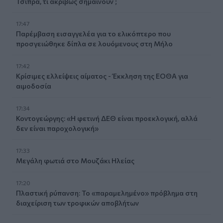
Τσίπρα, τι ακριβώς σημαίνουν ;
17:47
Παρέμβαση εισαγγελέα για το ελικόπτερο που
προσγειώθηκε δίπλα σε λουόμενους στη Μήλο
17:42
Κρίσιμες ελλείψεις αίματος - Έκκληση της ΕΟΘΑ για
αιμοδοσία
17:34
Κοντογεώργης: «Η φετινή ΔΕΘ είναι προεκλογική, αλλά
δεν είναι παροχολογική»
17:33
Μεγάλη φωτιά στο Μουζάκι Ηλείας
17:20
Πλαστική ρύπανση: Το «παραμελημένο» πρόβλημα στη
διαχείριση των τροφικών αποβλήτων