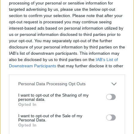
Η Ελληνική Ολυμπιακή Επιτροπή ξεκινά τον καθαρισμό
processing of your personal or sensitive information for
των μαρμάρων του Παναθηναϊκού Σταδίου
targeted advertising by us, please use the below opt-out
section to confirm your selection. Please note that after your
14:45
opt-out request is processed you may continue seeing
POS και ταμειακές: βαριά πρόστιμα για όσους δε
interest-based ads based on personal information utilized by
συμμορφώνονται
us or personal information disclosed to third parties prior to
your opt-out. You may separately opt-out of the further
14:39
disclosure of your personal information by third parties on the
To Moonlight Serenade στο καφέ του Αρχαιολογικού
IAB’s list of downstream participants. This information may
Μουσείου Χανίων
also be disclosed by us to third parties on the
IAB’s List of
Downstream Participants
that may further disclose it to other
third parties.
ΠΕΡΙΣΣΟΤΕΡΑ
Personal Data Processing Opt Outs
I want to opt-out of the Sharing of my
personal data.
Opted In
ΣΧΕΤΙΚA AΡΘΡΑ
I want to opt-out of the Sale of my
Personal Data.
Opted In
SPORTS
17:05