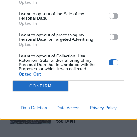
Opted In
ΣΧΕΤΙΚA AΡΘΡΑ
I want to opt-out of the Sale of my
Personal Data.
Opted In
ΟΦΗ: Μεγάλο προβάδισμα πρόκρισης για την ΤΣΣΚΑ Σ
SPORTS
21:14
ΟΦΗ: Μεγάλο προβάδισμα πρόκριση
ΟΦΗ: Μεγάλο προβάδισμα
I want to opt-out of processing my
πρόκρισης για την ΤΣΣΚΑ
Personal Data for Targeted Advertising.
Σόφιας
Opted In
I want to opt-out of Collection, Use,
Retention, Sale, and/or Sharing of my
Ο κόσμος του ΟΦΗ «εξαφάνισε» 3.000 εισιτήρια σε λιγ
SPORTS
16:36
Personal Data that Is Unrelated with the
Purposes for which it was collected.
Ο κόσμος του ΟΦΗ «εξαφάνισε» 3.00
Ο κόσμος του ΟΦΗ «εξαφάνισε»
Opted Out
3.000 εισιτήρια σε λιγότερο από
48 ώρες για το Σούπερ Καπ
CONFIRM
Σούπερ Καπ: Ελεύθερη η πώληση των εισιτηρίων για το
SPORTS
15:59
Data Deletion
Data Access
Privacy Policy
Σούπερ Καπ: Ελεύθερη η πώληση τω
Σούπερ Καπ: Ελεύθερη η πώληση
των εισιτηρίων για τον κόσμο
του ΟΦΗ