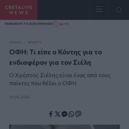
Homepage
/
24 °C
ΠΑΡΑΣΚΕΥΗ 7.8.2026
ΗΡΑΚΛΕΙΟ
ΑΡΧΙΚΗ
/
SPORTS
ΟΦΗ: Τι είπε ο Κόντης για το
ενδιαφέρον για τον Σιέλη
Ο Χρήστος Σιέλης είναι ένας από τους
παίκτες που θέλει ο ΟΦΗ
13.06.2026
Facebook
Twitter
Messenger
Whatsapp
Viber