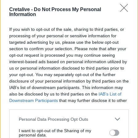
έγραψα αυτό το τραγούδι»
Cretalive -
Do Not Process My Personal
Information
22:14
Ξεκινούν τα δοκιμαστικά δρομολόγια της επέκτασης του
If you wish to opt-out of the sale, sharing to third parties, or
Μετρό Θεσσαλονίκης
processing of your personal or sensitive information for
targeted advertising by us, please use the below opt-out
22:05
section to confirm your selection. Please note that after your
Τζόκερ: Αυτοί είναι οι τυχεροί αριθμοί που κερδίζουν
opt-out request is processed you may continue seeing
πάνω από 2 εκατ. ευρώ
interest-based ads based on personal information utilized by
us or personal information disclosed to third parties prior to
21:56
your opt-out. You may separately opt-out of the further
Συρία: Βόμβα εξερράγη σε λεωφορείο κοντά στη
disclosure of your personal information by third parties on the
Δαμασκό – Τουλάχιστον 2 νεκροί και 13 τραυματίες
IAB’s list of downstream participants. This information may
also be disclosed by us to third parties on the
IAB’s List of
Downstream Participants
that may further disclose it to other
ΠΕΡΙΣΣΟΤΕΡΑ
third parties.
Personal Data Processing Opt Outs
I want to opt-out of the Sharing of my
personal data.