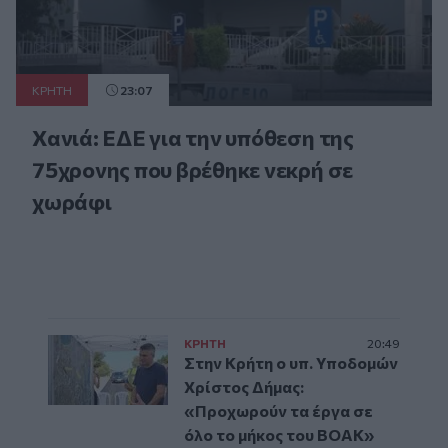
ΚΡΗΤΗ
23:07
Χανιά: ΕΔΕ για την υπόθεση της
75χρονης που βρέθηκε νεκρή σε
χωράφι
ΚΡΗΤΗ
20:49
Στην Κρήτη ο υπ. Υποδομών
Χρίστος Δήμας:
«Προχωρούν τα έργα σε
όλο το μήκος του ΒΟΑΚ»