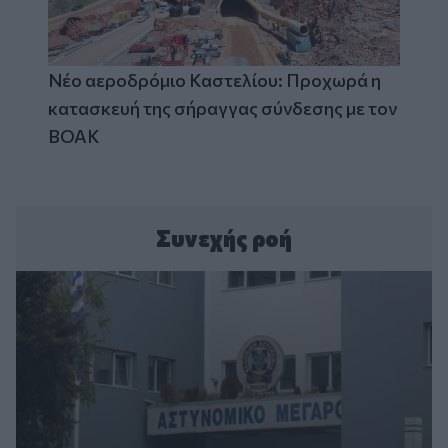
Νέο αεροδρόμιο Καστελίου: Προχωρά η
κατασκευή της σήραγγας σύνδεσης με τον
ΒΟΑΚ
Συνεχής ροή