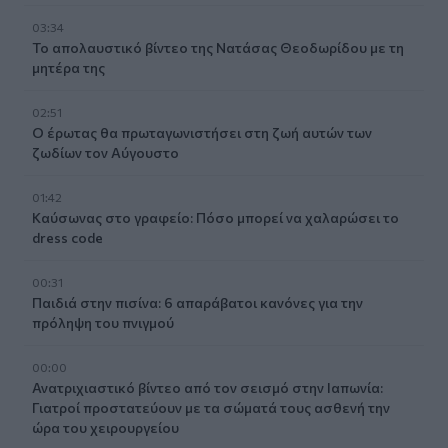
03:34
Το απολαυστικό βίντεο της Νατάσας Θεοδωρίδου με τη
μητέρα της
02:51
Ο έρωτας θα πρωταγωνιστήσει στη ζωή αυτών των
ζωδίων τον Αύγουστο
01:42
Καύσωνας στο γραφείο: Πόσο μπορεί να χαλαρώσει το
dress code
00:31
Παιδιά στην πισίνα: 6 απαράβατοι κανόνες για την
πρόληψη του πνιγμού
00:00
Ανατριχιαστικό βίντεο από τον σεισμό στην Ιαπωνία:
Γιατροί προστατεύουν με τα σώματά τους ασθενή την
ώρα του χειρουργείου