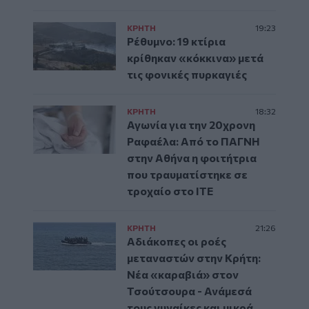
ΚΡΗΤΗ
19:23
Ρέθυμνο: 19 κτίρια
κρίθηκαν «κόκκινα» μετά
τις φονικές πυρκαγιές
ΚΡΗΤΗ
18:32
Αγωνία για την 20χρονη
Ραφαέλα: Από το ΠΑΓΝΗ
στην Αθήνα η φοιτήτρια
που τραυματίστηκε σε
τροχαίο στο ΙΤΕ
ΚΡΗΤΗ
21:26
Αδιάκοπες οι ροές
μεταναστών στην Κρήτη:
Νέα «καραβιά» στον
Τσούτσουρα - Ανάμεσά
τους γυναίκες και μικρά