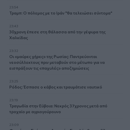
23:54
Τραμπ: Ο πόλεμος με το Ιράν "θα τελειώσει σύντομα"
23:43
30χρονη έπεσε στη θάλασσα από την γέφυρα της
Χαλκίδας
23:32
Οι «μαύρες χήρες» της Ρωσίας: Παντρεύονται
νεοσύλλεκτους πριν μεταβούν στο μέτωπο για να
εισπράξουν τις «παχυλές» αποζημιώσεις
23:25
Ρόδος: Έσπασε ο κάβος και τραυμάτισε ναυτικό
23:19
Τραγωδία στην Εύβοια: Νεκρός 37χρονος μετά από
τροχαίο με αγριογούρουνο
23:09