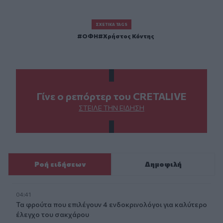
ΣΧΕΤΙΚΆ TAGS
ΟΦΗ
Χρήστος Κόντης
Γίνε ο ρεπόρτερ του CRETALIVE
ΣΤΕΊΛΕ ΤΗΝ ΕΊΔΗΣΗ
Ροή ειδήσεων
Δημοφιλή
04:41
Τα φρούτα που επιλέγουν 4 ενδοκρινολόγοι για καλύτερο
έλεγχο του σακχάρου