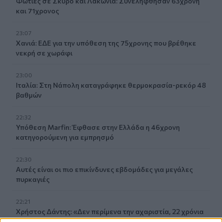
Φωτιές σε Σκύρο και Λακωνία: Συνελήφθησαν 63χρονη
και 71χρονος
23:07
Χανιά: ΕΔΕ για την υπόθεση της 75χρονης που βρέθηκε
νεκρή σε χωράφι
23:00
Ιταλία: Στη Νάπολη καταγράφηκε θερμοκρασία-ρεκόρ 48
βαθμών
22:32
Υπόθεση Marfin: Έφθασε στην Ελλάδα η 46χρονη
κατηγορούμενη για εμπρησμό
22:30
Αυτές είναι οι πιο επικίνδυνες εβδομάδες για μεγάλες
πυρκαγιές
22:21
Χρήστος Δάντης: «Δεν περίμενα την αχαριστία, 22 χρόνια
μετά και συνάδελφοι προσπαθούν να ξεχάσουν ότι