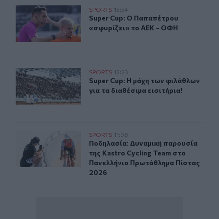
Super Cup: Ο Παπαπέτρου «σφυρίζει» το ΑΕΚ - ΟΦΗ
SPORTS
15:54
Super Cup: Ο Παπαπέτρου «σφυρίζε
Super Cup: Ο Παπαπέτρου
«σφυρίζει» το ΑΕΚ - ΟΦΗ
Super Cup: Η μάχη των φιλάθλων για τα διαθέσιμα εισιτή
SPORTS
12:23
Super Cup: Η μάχη των φιλάθλων για
Super Cup: Η μάχη των φιλάθλων
για τα διαθέσιμα εισιτήρια!
Ποδηλασία: Δυναμική παρουσία της Kastro Cycling Te
SPORTS
11:08
Ποδηλασία: Δυναμική παρουσία της
Ποδηλασία: Δυναμική παρουσία
της Kastro Cycling Team στο
Πανελλήνιο Πρωτάθλημα Πίστας
2026