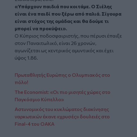
«Υπάρχουν παιδιά που κοιτάμε. Ο Σιέλης
είναι ένα παιδί που ξέρω από παλιά. Σίγουρα
είναι στόχος της ομάδας και θα δούμε τι
μπορεί να προκύψει».
Ο Κύπριος ποδοσφαιριστής, που πέρυσι έπαιξε
στον Παναιτωλικό, είναι 26 χρονών,
αγωνίζεται ως κεντρικός αμυντικός και έχει
ύψος 1.86.
Πρωταθλητής Ευρώπης ο Ολυμπιακός στο
πόλο!
The Economist: «Οι πιο μισητές χώρες στο
Παγκόσμιο Κύπελλο»
Αστυνομικός του κυκλώματος διακίνησης
ναρκωτικών έκανε «χρυσές» δουλειές στο
Final-4 του ΟΑΚΑ