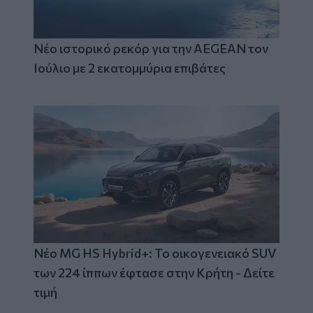
Νέο ιστορικό ρεκόρ για την AEGEAN τον
Ιούλιο με 2 εκατομμύρια επιβάτες
Νέο MG HS Hybrid+: Το οικογενειακό SUV
των 224 ίππων έφτασε στην Κρήτη - Δείτε
τιμή