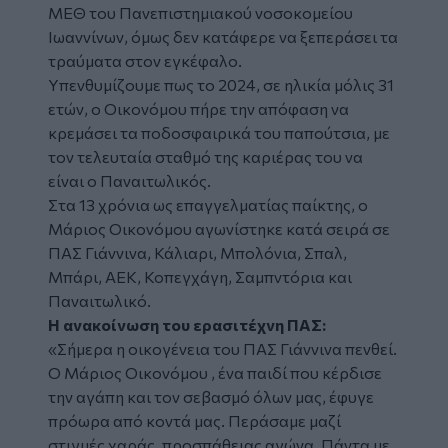
ΜΕΘ του Πανεπιστημιακού νοσοκομείου
Ιωαννίνων, όμως δεν κατάφερε να ξεπεράσει τα
τραύματα στον εγκέφαλο.
Υπενθυμίζουμε πως το 2024, σε ηλικία μόλις 31
ετών, ο Οικονόμου πήρε την απόφαση να
κρεμάσει τα ποδοσφαιρικά του παπούτσια, με
τον τελευταία σταθμό της καριέρας του να
είναι ο Παναιτωλικός.
Στα 13 χρόνια ως επαγγελματίας παίκτης, ο
Μάριος Οικονόμου αγωνίστηκε κατά σειρά σε
ΠΑΣ Γιάννινα, Κάλιαρι, Μπολόνια, Σπαλ,
Μπάρι, ΑΕΚ, Κοπεγχάγη, Σαμπντόρια και
Παναιτωλικό.
Η ανακοίνωση του ερασιτέχνη ΠΑΣ:
«Σήμερα η οικογένεια του ΠΑΣ Γιάννινα πενθεί.
Ο Μάριος Οικονόμου , ένα παιδί που κέρδισε
την αγάπη και τον σεβασμό όλων μας, έφυγε
πρόωρα από κοντά μας. Περάσαμε μαζί
στιγμές χαράς, προσπάθειας αγώνα. Πάντα με