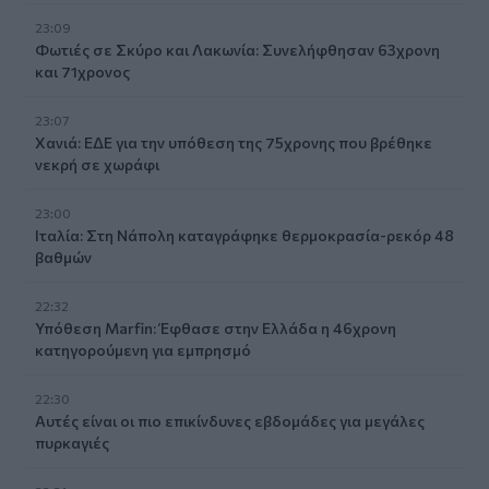
23:09
Φωτιές σε Σκύρο και Λακωνία: Συνελήφθησαν 63χρονη
και 71χρονος
23:07
Χανιά: ΕΔΕ για την υπόθεση της 75χρονης που βρέθηκε
νεκρή σε χωράφι
23:00
Ιταλία: Στη Νάπολη καταγράφηκε θερμοκρασία-ρεκόρ 48
βαθμών
22:32
Υπόθεση Marfin: Έφθασε στην Ελλάδα η 46χρονη
κατηγορούμενη για εμπρησμό
22:30
Αυτές είναι οι πιο επικίνδυνες εβδομάδες για μεγάλες
πυρκαγιές