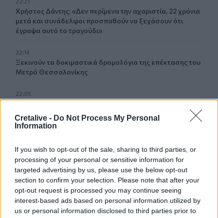
22:21
Χρήστος Δάντης: «Δεν περίμενα την αχαριστία, 22 χρόνια
μετά και συνάδελφοι προσπαθούν να ξεχάσουν ότι
έγραψα αυτό το τραγούδι»
22:14
Ξεκινούν τα δοκιμαστικά δρομολόγια της επέκτασης του
Μετρό Θεσσαλονίκης
22:05
Τζόκερ: Αυτοί είναι οι τυχεροί αριθμοί που κερδίζουν
πάνω από 2 εκατ. ευρώ
Cretalive -
Do Not Process My Personal
Information
21:56
Συρία: Βόμβα εξερράγη σε λεωφορείο κοντά στη
If you wish to opt-out of the sale, sharing to third parties, or
Δαμασκό – Τουλάχιστον 2 νεκροί και 13 τραυματίες
processing of your personal or sensitive information for
targeted advertising by us, please use the below opt-out
21:43
section to confirm your selection. Please note that after your
Απίστευτο περιστατικό σε αγώνα μπέιζμπολ: Μπαστούνι
opt-out request is processed you may continue seeing
παίκτη εκτοξεύτηκε στις κερκίδες και τραυμάτισε θεατή
interest-based ads based on personal information utilized by
- Δείτε βίντεο
us or personal information disclosed to third parties prior to