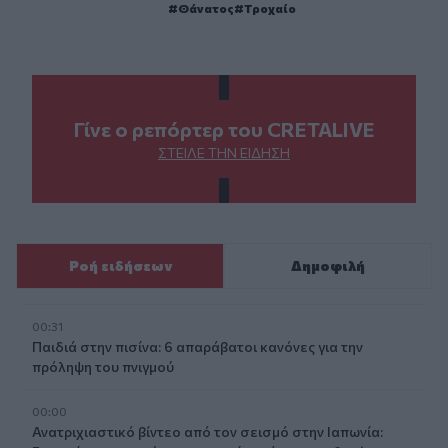
Θάνατος
Τροχαίο
Γίνε ο ρεπόρτερ του CRETALIVE
ΣΤΕΊΛΕ ΤΗΝ ΕΊΔΗΣΗ
Ροή ειδήσεων
Δημοφιλή
00:31
Παιδιά στην πισίνα: 6 απαράβατοι κανόνες για την
πρόληψη του πνιγμού
00:00
Ανατριχιαστικό βίντεο από τον σεισμό στην Ιαπωνία: