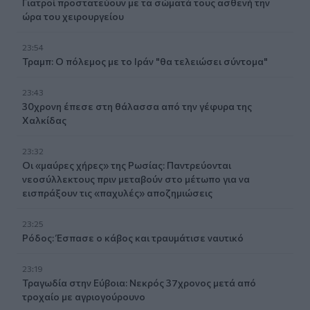
Γιατροί προστατεύουν με τα σώματά τους ασθενή την
ώρα του χειρουργείου
23:54
Τραμπ: Ο πόλεμος με το Ιράν "θα τελειώσει σύντομα"
23:43
30χρονη έπεσε στη θάλασσα από την γέφυρα της
Χαλκίδας
23:32
Οι «μαύρες χήρες» της Ρωσίας: Παντρεύονται
νεοσύλλεκτους πριν μεταβούν στο μέτωπο για να
εισπράξουν τις «παχυλές» αποζημιώσεις
23:25
Ρόδος: Έσπασε ο κάβος και τραυμάτισε ναυτικό
23:19
Τραγωδία στην Εύβοια: Νεκρός 37χρονος μετά από
τροχαίο με αγριογούρουνο