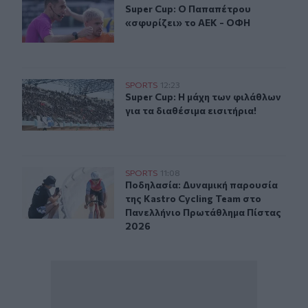
Super Cup: Ο Παπαπέτρου «σφυρίζε
Super Cup: Ο Παπαπέτρου
«σφυρίζει» το ΑΕΚ - ΟΦΗ
Super Cup: Η μάχη των φιλάθλων για τα διαθέσιμα εισιτή
SPORTS
12:23
Super Cup: Η μάχη των φιλάθλων για
Super Cup: Η μάχη των φιλάθλων
για τα διαθέσιμα εισιτήρια!
Ποδηλασία: Δυναμική παρουσία της Kastro Cycling Te
SPORTS
11:08
Ποδηλασία: Δυναμική παρουσία της
Ποδηλασία: Δυναμική παρουσία
της Kastro Cycling Team στο
Πανελλήνιο Πρωτάθλημα Πίστας
2026