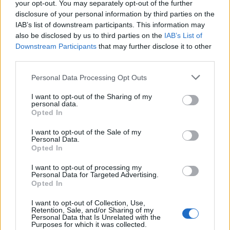
your opt-out. You may separately opt-out of the further
21:30
disclosure of your personal information by third parties on the
Γκουτέρες: Άμεσος τερματισμός των επιθέσεων κατά
IAB’s list of downstream participants. This information may
αμάχων σε Ουκρανία και Ρωσία
also be disclosed by us to third parties on the
IAB’s List of
Downstream Participants
that may further disclose it to other
21:26
third parties.
Αδιάκοπες οι ροές μεταναστών στην Κρήτη: Νέα
«καραβιά» στον Τσούτσουρα - Ανάμεσά τους γυναίκες
Personal Data Processing Opt Outs
και μικρά παιδιά
I want to opt-out of the Sharing of my
personal data.
21:15
Opted In
Μουσική λαϊκή βραδιά στο Πάρκο Κνωσού την
Παρασκευή 7 Αυγούστου
I want to opt-out of the Sale of my
Personal Data.
Opted In
ΠΕΡΙΣΣΟΤΕΡΑ
I want to opt-out of processing my
Personal Data for Targeted Advertising.
Opted In
I want to opt-out of Collection, Use,
Retention, Sale, and/or Sharing of my
Personal Data that Is Unrelated with the
Purposes for which it was collected.
ΣΧΕΤΙΚA AΡΘΡΑ