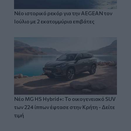
Νέο ιστορικό ρεκόρ για την AEGEAN τον
Ιούλιο με 2 εκατομμύρια επιβάτες
Νέο MG HS Hybrid+: Το οικογενειακό SUV
των 224 ίππων έφτασε στην Κρήτη - Δείτε
τιμή