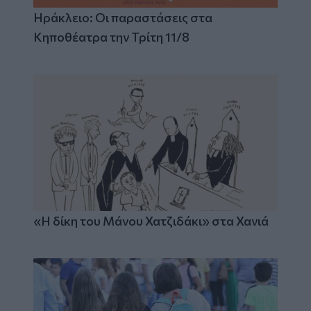
Ηράκλειο: Οι παραστάσεις στα
Κηποθέατρα την Τρίτη 11/8
«Η δίκη του Μάνου Χατζιδάκι» στα Χανιά