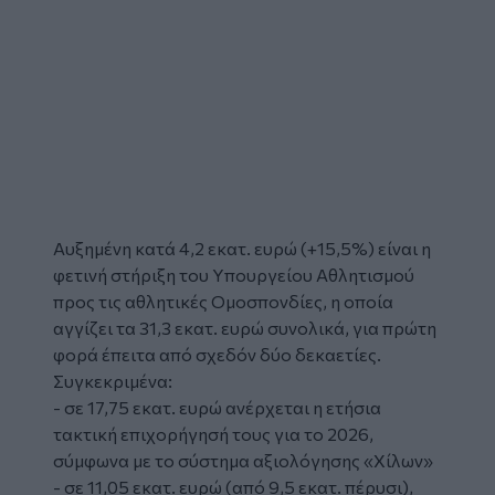
Αυξημένη κατά 4,2 εκατ. ευρώ (+15,5%) είναι η
φετινή στήριξη του Υπουργείου Αθλητισμού
προς τις αθλητικές Ομοσπονδίες, η οποία
αγγίζει τα 31,3 εκατ. ευρώ συνολικά, για πρώτη
φορά έπειτα από σχεδόν δύο δεκαετίες.
Συγκεκριμένα:
- σε 17,75 εκατ. ευρώ ανέρχεται η ετήσια
τακτική επιχορήγησή τους για το 2026,
σύμφωνα με το σύστημα αξιολόγησης «Χίλων»
- σε 11,05 εκατ. ευρώ (από 9,5 εκατ. πέρυσι),