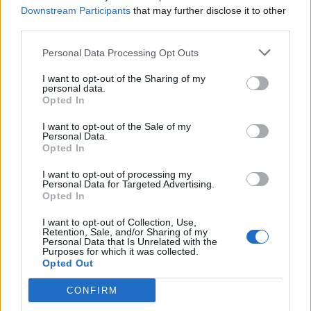
Downstream Participants
that may further disclose it to other
γίνονται «όχημα» για τα προϊόντα της Κρήτης
third parties.
12:17
Personal Data Processing Opt Outs
Λ. Μενδώνη για Ν. Καλογερόπουλο: Υπηρέτησε την τέχνη
«με αφοσίωση, ήθος και ανιδιοτέλεια»
I want to opt-out of the Sharing of my
personal data.
Opted In
12:10
Ηράκλειο: Με επιτυχία ολοκληρώθηκε η δράση
I want to opt-out of the Sale of my
«Μαγειρέματα – Ιστορίες χωρίς Σύνορα»
Personal Data.
Opted In
12:02
I want to opt-out of processing my
Χερσόνησος: Τίμησαν τη μνήμη και την προσφορά του
Personal Data for Targeted Advertising.
Μενέλαου Παρλαμά - Φωτογραφίες
Opted In
11:53
I want to opt-out of Collection, Use,
Retention, Sale, and/or Sharing of my
Πάτρα: Παιδί 2,5 χρόνων έπεσε από μπαλκόνι - Δέντρο
Personal Data that Is Unrelated with the
του έσωσε τη ζωή
Purposes for which it was collected.
Opted Out
11:50
CONFIRM
Ηράκλειο: Στο επίκεντρο έργα, Βικελαία και «έξυπνη
πόλη» στη Δημοτική Επιτροπή