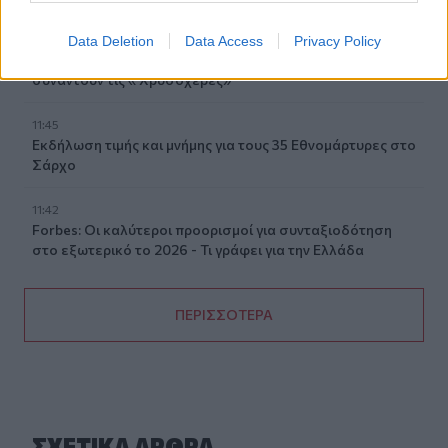
11:49
Data Deletion
Data Access
Privacy Policy
Σητεία: Ο Λευτέρης Σουλτάτος και η Βάσω Λασκαράκη
συναντούν τις « Χρυσοχέρες»
11:45
Εκδήλωση τιμής και μνήμης για τους 35 Εθνομάρτυρες στο
Σάρχο
11:42
Forbes: Οι καλύτεροι προορισμοί για συνταξιοδότηση
στο εξωτερικό το 2026 - Τι γράφει για την Ελλάδα
ΠΕΡΙΣΣΟΤΕΡΑ
ΣΧΕΤΙΚA AΡΘΡΑ