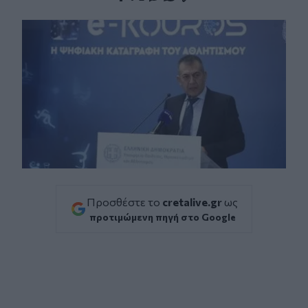
Facebook
Twitter
Messenger
Whatsapp
Viber
Προσθέστε το
cretalive.gr
ως
προτιμώμενη πηγή στο Google