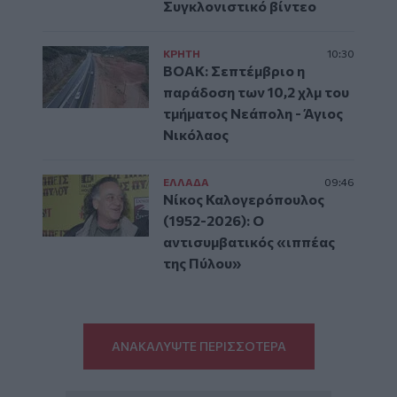
Συγκλονιστικό βίντεο
ΚΡΗΤΗ
10:30
ΒΟΑΚ: Σεπτέμβριο η
παράδοση των 10,2 χλμ του
τμήματος Νεάπολη - Άγιος
Νικόλαος
ΕΛΛAΔΑ
09:46
Νίκος Καλογερόπουλος
(1952-2026): O
αντισυμβατικός «ιππέας
της Πύλου»
ΑΝΑΚΑΛΥΨΤΕ ΠΕΡΙΣΣΟΤΕΡΑ