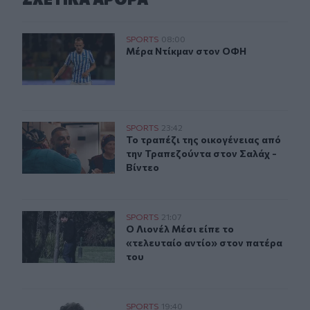
Μέρα Ντίκμαν στον ΟΦΗ
SPORTS
08:00
Μέρα Ντίκμαν στον ΟΦΗ
Μέρα Ντίκμαν στον ΟΦΗ
Το τραπέζι της οικογένειας από την Τραπεζούντα στον Σ
SPORTS
23:42
Το τραπέζι της οικογένειας από τη
Το τραπέζι της οικογένειας από
την Τραπεζούντα στον Σαλάχ -
Βίντεο
Ο Λιονέλ Μέσι είπε το «τελευταίο αντίο» στον πατέρα τ
SPORTS
21:07
Ο Λιονέλ Μέσι είπε το «τελευταίο α
Ο Λιονέλ Μέσι είπε το
«τελευταίο αντίο» στον πατέρα
του
Δημήτρης Γιαννακόπουλος: «Πέρασα πολλαπλά εμφράγμα
SPORTS
19:40