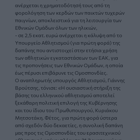
ανέρχεται η χρηματοδότησή τους από τη
φορολόγηση των κερδών των παικτών τυχερών
παιγνίων, αποκλειστικά για τη λειτουργία των
Εθνικών Ομάδων όλων των ηλικιών,
- σε 2,5 εκατ. ευρώ ανέρχεται η κάλυψη από το
Υπουργείο Αθλητισμού (για πρώτη φορά) της
δαπάνης που αντιστοιχεί στην ετήσια χρήση
των αθλητικών εγκαταστάσεων των ΕΑΚ, για
τις προπονήσεις των Εθνικών Ομάδων, η οποία
έως πέρυσι επιβάρυνε τις Ομοσπονδίες.
Ο αναπληρωτής υπουργός Αθλητισμού, Γιάννης
Βρούτσης, τόνισε: «Η ουσιαστική στήριξη της
βάσης του ελληνικού αθλητισμού αποτελεί
ξεκάθαρη πολιτική επιλογή της Κυβέρνησης
και του ίδιου του Πρωθυπουργού, Κυριάκου
Μητσοτάκη. Φέτος, για πρώτη φορά ύστερα
από σχεδόν δύο δεκαετίες, η συνολική δαπάνη
μας προς τις Ομοσπονδίες του ερασιτεχνικού