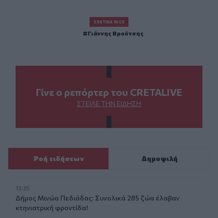
ΣΧΕΤΙΚΆ TAGS
Γιάννης Βρούτσης
Γίνε ο ρεπόρτερ του CRETALIVE
ΣΤΕΊΛΕ ΤΗΝ ΕΊΔΗΣΗ
Ροή ειδήσεων
Δημοφιλή
13:35
Δήμος Μινώα Πεδιάδας: Συνολικά 285 ζώα έλαβαν
κτηνιατρική φροντίδα!