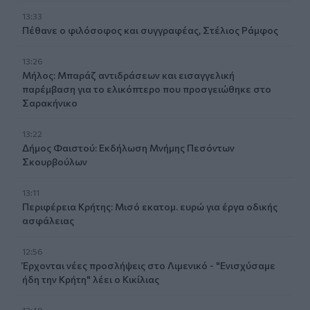
13:33
Πέθανε ο φιλόσοφος και συγγραφέας, Στέλιος Ράμφος
13:26
Μήλος: Μπαράζ αντιδράσεων και εισαγγελική
παρέμβαση για το ελικόπτερο που προσγειώθηκε στο
Σαρακήνικο
13:22
Δήμος Φαιστού: Εκδήλωση Μνήμης Πεσόντων
Σκουρβούλων
13:11
Περιφέρεια Κρήτης: Μισό εκατομ. ευρώ για έργα οδικής
ασφάλειας
12:56
Έρχονται νέες προσλήψεις στο Λιμενικό - "Ενισχύσαμε
ήδη την Κρήτη" λέει ο Κικίλιας
12:49