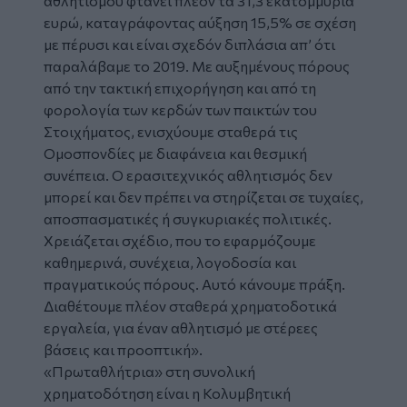
αθλητισμού φτάνει πλέον τα 31,3 εκατομμύρια
ευρώ, καταγράφοντας αύξηση 15,5% σε σχέση
με πέρυσι και είναι σχεδόν διπλάσια απ’ ότι
παραλάβαμε το 2019. Με αυξημένους πόρους
από την τακτική επιχορήγηση και από τη
φορολογία των κερδών των παικτών του
Στοιχήματος, ενισχύουμε σταθερά τις
Ομοσπονδίες με διαφάνεια και θεσμική
συνέπεια. Ο ερασιτεχνικός αθλητισμός δεν
μπορεί και δεν πρέπει να στηρίζεται σε τυχαίες,
αποσπασματικές ή συγκυριακές πολιτικές.
Χρειάζεται σχέδιο, που το εφαρμόζουμε
καθημερινά, συνέχεια, λογοδοσία και
πραγματικούς πόρους. Αυτό κάνουμε πράξη.
Διαθέτουμε πλέον σταθερά χρηματοδοτικά
εργαλεία, για έναν αθλητισμό με στέρεες
βάσεις και προοπτική».
«Πρωταθλήτρια» στη συνολική
χρηματοδότηση είναι η Κολυμβητική