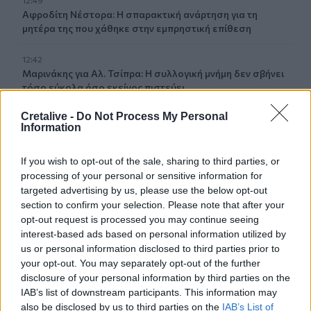
Αφροδίτη Νέστορα: Η σπαρακτική ανάρτηση για τη
μητέρα της που χάθηκε στην εμπρηστική επίθεση
12:42
Μαρινάκης για Αλ. Τσίπρα: Η συλλογική μνήμη δεν σβήνει
τόσο εύκολα όσο εκείνος πιστεύει
Cretalive -
Do Not Process My Personal
12:41
Information
Κικίλιας: «Έρχονται 420 νέες προσλήψεις στο Λιμενικό
Σώμα»
If you wish to opt-out of the sale, sharing to third parties, or
processing of your personal or sensitive information for
12:34
targeted advertising by us, please use the below opt-out
Νέο ρεκόρ για την "Οδύσσεια" - Η πιο επιτυχημένη ταινία
του Νόλαν
section to confirm your selection. Please note that after your
opt-out request is processed you may continue seeing
interest-based ads based on personal information utilized by
12:22
us or personal information disclosed to third parties prior to
Φωτιά στον Κουβαρά: Καλύτερη η εικόνα, συνεχίζεται η
your opt-out. You may separately opt-out of the further
μάχη με τις εστίες - Βίντεο & φωτογραφίες
disclosure of your personal information by third parties on the
IAB’s list of downstream participants. This information may
12:20
also be disclosed by us to third parties on the
IAB’s List of
«Ακούμε, Τρώμε και Πίνουμε Κρητικά»: Τα πανηγύρια