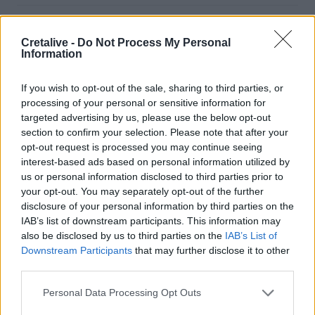
04:11
Μαγειρεμένο ρύζι: Πόσο διατηρείται στο ψυγείο και τα
Cretalive -
Do Not Process My Personal
συχνά λάθη που πρέπει να προσέξουμε
Information
03:16
If you wish to opt-out of the sale, sharing to third parties, or
Οι ειδικοί εξηγούν: Το κλιματιστικό ρυθμίζει τη
processing of your personal or sensitive information for
θερμοκρασία, ο ανεμιστήρας οροφής αλλάζει την
targeted advertising by us, please use the below opt-out
αίσθηση
section to confirm your selection. Please note that after your
opt-out request is processed you may continue seeing
02:30
interest-based ads based on personal information utilized by
Αυξάνονται οι ενδείξεις για ζωή στον Άρη
us or personal information disclosed to third parties prior to
your opt-out. You may separately opt-out of the further
01:30
disclosure of your personal information by third parties on the
Ειδικός λέει ποια φυτά να βάλεις στο μπαλκόνι σου το
IAB’s list of downstream participants. This information may
καλοκαίρι
also be disclosed by us to third parties on the
IAB’s List of
Downstream Participants
that may further disclose it to other
00:31
third parties.
Βιολόγος: «Αυτό που προσελκύει τα κουνούπια δεν είναι
το γλυκό αίμα, αλλά οι χημικές ενώσεις που εκπέμπουμε»
Personal Data Processing Opt Outs