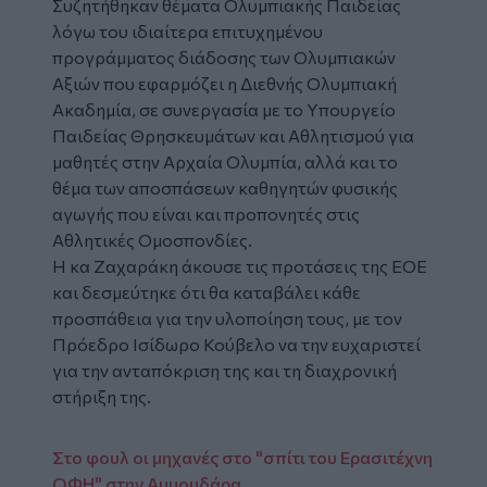
Συζητήθηκαν θέματα Ολυμπιακής Παιδείας
λόγω του ιδιαίτερα επιτυχημένου
προγράμματος διάδοσης των Ολυμπιακών
Αξιών που εφαρμόζει η Διεθνής Ολυμπιακή
Ακαδημία, σε συνεργασία με το Υπουργείο
Παιδείας Θρησκευμάτων και Αθλητισμού για
μαθητές στην Αρχαία Ολυμπία, αλλά και το
θέμα των αποσπάσεων καθηγητών φυσικής
αγωγής που είναι και προπονητές στις
Αθλητικές Ομοσπονδίες.
Η κα Ζαχαράκη άκουσε τις προτάσεις της ΕΟΕ
και δεσμεύτηκε ότι θα καταβάλει κάθε
προσπάθεια για την υλοποίηση τους, με τον
Πρόεδρο Ισίδωρο Κούβελο να την ευχαριστεί
για την ανταπόκριση της και τη διαχρονική
στήριξη της.
Στο φουλ οι μηχανές στο "σπίτι του Ερασιτέχνη
ΟΦΗ" στην Αμμουδάρα