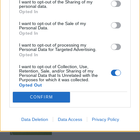
I want to opt-out of the Sharing of my
personal data.
ΠΕΡΙΣΣΟΤΕΡΑ
Opted In
I want to opt-out of the Sale of my
Personal Data.
Opted In
I want to opt-out of processing my
ΣΧΕΤΙΚA AΡΘΡΑ
Personal Data for Targeted Advertising.
Opted In
I want to opt-out of Collection, Use,
Δημοπρατείται η μπάλα των ιστορικών γκολ του Μαραντ
SPORTS
21:11
Retention, Sale, and/or Sharing of my
Δημοπρατείται η μπάλα των ιστορι
Δημοπρατείται η μπάλα των
Personal Data that Is Unrelated with the
ιστορικών γκολ του Μαραντόνα
Purposes for which it was collected.
Opted Out
επί της Αγγλίας στο Μουντιάλ
1986
CONFIRM
Σε ρυθμούς Σούπερ Καπ στον ΟΦΗ
SPORTS
20:37
Data Deletion
Data Access
Privacy Policy
Σε ρυθμούς Σούπερ Καπ στον ΟΦΗ
Σε ρυθμούς Σούπερ Καπ στον
ΟΦΗ