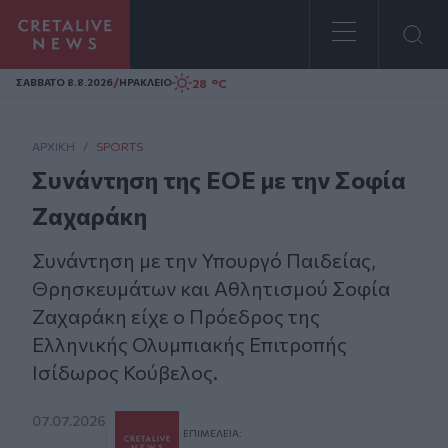
Homepage
/
28 °C
ΣAΒΒΑΤΟ 8.8.2026
ΗΡΑΚΛΕΙΟ
ΑΡΧΙΚΗ
/
SPORTS
Συνάντηση της ΕΟΕ με την Σοφία
Ζαχαράκη
Συνάντηση με την Υπουργό Παιδείας,
Θρησκευμάτων και Αθλητισμού Σοφία
Ζαχαράκη είχε ο Πρόεδρος της
Ελληνικής Ολυμπιακής Επιτροπής
Ισίδωρος Κούβελος.
07.07.2026
ΕΠΙΜΈΛΕΙΑ: