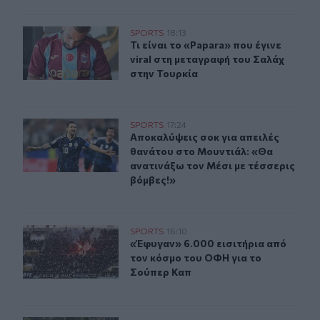
Τι είναι το «Papara» που έγινε viral στη μεταγραφή του 
SPORTS
18:13
Τι είναι το «Papara» που έγινε vira
Τι είναι το «Papara» που έγινε
viral στη μεταγραφή του Σαλάχ
στην Τουρκία
Aποκαλύψεις σοκ για απειλές θανάτου στο Μουντιάλ: «
SPORTS
17:24
Aποκαλύψεις σοκ για απειλές θανάτ
Aποκαλύψεις σοκ για απειλές
θανάτου στο Μουντιάλ: «Θα
ανατινάξω τον Μέσι με τέσσερις
βόμβες!»
«Έφυγαν» 6.000 εισιτήρια από τον κόσμο του ΟΦΗ για 
SPORTS
16:10
«Έφυγαν» 6.000 εισιτήρια από τον
«Έφυγαν» 6.000 εισιτήρια από
τον κόσμο του ΟΦΗ για το
Σούπερ Καπ