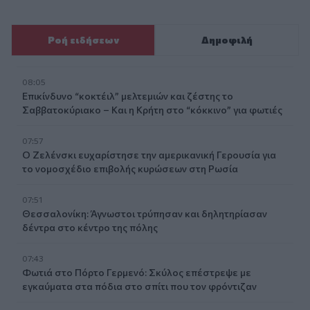
Ροή ειδήσεων
Δημοφιλή
08:05
Επικίνδυνο “κοκτέιλ” μελτεμιών και ζέστης το
Σαββατοκύριακο – Και η Κρήτη στο “κόκκινο” για φωτιές
07:57
Ο Ζελένσκι ευχαρίστησε την αμερικανική Γερουσία για
το νομοσχέδιο επιβολής κυρώσεων στη Ρωσία
07:51
Θεσσαλονίκη: Άγνωστοι τρύπησαν και δηλητηρίασαν
δέντρα στο κέντρο της πόλης
07:43
Φωτιά στο Πόρτο Γερμενό: Σκύλος επέστρεψε με
εγκαύματα στα πόδια στο σπίτι που τον φρόντιζαν