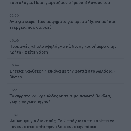
Εορτολόγιο: Ποιοι γιορτάζουν σήμερα 8 Αυγούστου
07:00
Αντί για καφέ: Τρία ροφήματα για άμεσο "ξύπνημα" και
ενέργεια που διαρκεί
06:55
Πυρκαγιές: «Πολύ υψηλός» ο κίνδυνος και σήμερα στην
Κρήτη - Δείτε χάρτη
06:44
Σητεία: Καλύτερη η εικόνα με την φωτιά στα Αχλάδια -
Βίντεο
06:21
Το αφράτο και κρεμώδες νηστίσιμο παγωτό βανίλια,
χωρίς παγωτομηχανή
05:41
Φεύγουμε για διακοπές; Τα 7 πράγματα που πρέπει να
κάνουμε στο σπίτι πριν κλείσουμε την πόρτα