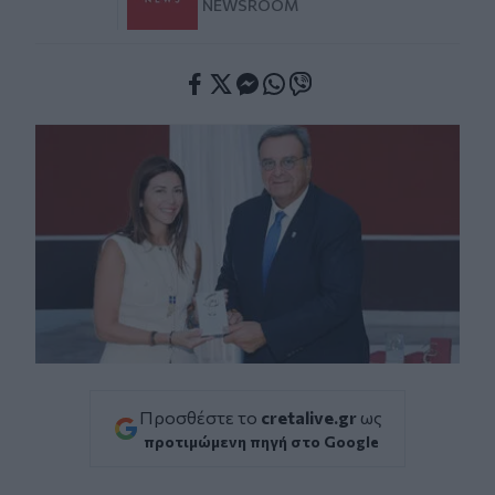
NEWSROOM
Facebook
Twitter
Messenger
Whatsapp
Viber
Προσθέστε το
cretalive.gr
ως
προτιμώμενη πηγή στο Google