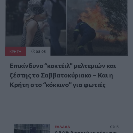
ΚΡΗΤΗ
08:05
Επικίνδυνο “κοκτέιλ” μελτεμιών και
ζέστης το Σαββατοκύριακο – Και η
Κρήτη στο “κόκκινο” για φωτιές
ΕΛΛAΔΑ
07:15
ΑΑΔΕ: Ανοιχτό το σύστημα