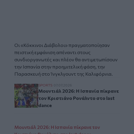
Video
Οι «Κόκκινοι Διάβολοι» πραγματοποίησαν
πειστική εμφάνιση απέναντι στους
συνδιοργανωτές και πλέον θα αντιμετωπίσουν
την Ισπανία στην προημιτελική φάση, την
Παρασκευή στο Ίνγκλγουντ της Καλιφόρνια.
Μουντιάλ 2026: Η Ισπανία πίκρανε τον Κρισ
SPORTS
07.07.2026
Μουντιάλ 2026: Η Ισπανία πίκρανε
τον Κριστιάνο Ρονάλντο στο last
dance
Μουντιάλ 2026: Η Ισπανία πίκρανε τον