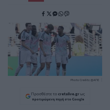
Facebook
Twitter
Messenger
Whatsapp
Viber
Photo Credits: @ΑΠΕ
Προσθέστε το
cretalive.gr
ως
προτιμώμενη πηγή στο Google