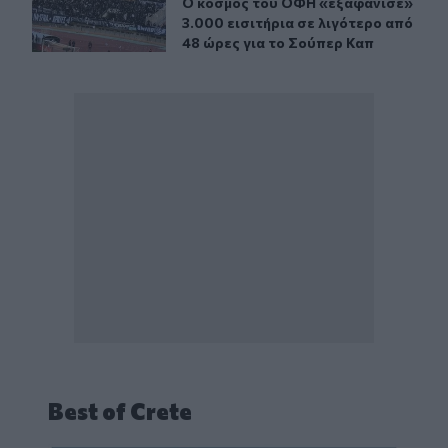
Ο κόσμος του ΟΦΗ «εξαφάνισε» 3.00
Ο κόσμος του ΟΦΗ «εξαφάνισε»
3.000 εισιτήρια σε λιγότερο από
48 ώρες για το Σούπερ Καπ
Best of Crete