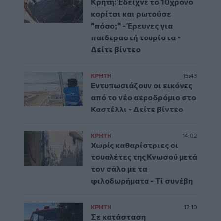
Κρήτη: Έδειχνε το 10χρονο
κορίτσι και ρωτούσε
"πόσο;" - Έρευνες για
παιδεραστή τουρίστα -
Δείτε βίντεο
ΚΡΗΤΗ
15:43
Εντυπωσιάζουν οι εικόνες
από το νέο αεροδρόμιο στο
Καστέλλι - Δείτε βίντεο
ΚΡΗΤΗ
14:02
Χωρίς καθαρίστριες οι
τουαλέτες της Κνωσού μετά
τον σάλο με τα
φιλοδωρήματα - Τί συνέβη
ΚΡΗΤΗ
17:10
Σε κατάσταση