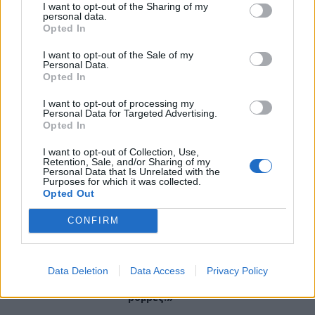
I want to opt-out of the Sharing of my
personal data.
ΠΕΡΙΣΣΟΤΕΡΑ
Opted In
I want to opt-out of the Sale of my
Personal Data.
Opted In
I want to opt-out of processing my
ΣΧΕΤΙΚA AΡΘΡΑ
Personal Data for Targeted Advertising.
Opted In
I want to opt-out of Collection, Use,
Τι είναι το «Papara» που έγινε viral στη μεταγραφή του 
SPORTS
18:13
Retention, Sale, and/or Sharing of my
Τι είναι το «Papara» που έγινε vira
Τι είναι το «Papara» που έγινε
Personal Data that Is Unrelated with the
viral στη μεταγραφή του Σαλάχ
Purposes for which it was collected.
στην Τουρκία
Opted Out
CONFIRM
Aποκαλύψεις σοκ για απειλές θανάτου στο Μουντιάλ: «
SPORTS
17:24
Aποκαλύψεις σοκ για απειλές θανάτ
Aποκαλύψεις σοκ για απειλές
θανάτου στο Μουντιάλ: «Θα
Data Deletion
Data Access
Privacy Policy
ανατινάξω τον Μέσι με τέσσερις
βόμβες!»