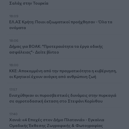
Σαλάχ στην Τουρκία
18:09
ΕΛ.ΑΣ Κρήτη: Ποιοι αξιωματικοί προήχθησαν - Όλα τα
ονόματα
18:06
Δήμας για ΒΟΑΚ: "Προτεραιότητα τα έργα οδικής
ασφάλειας"- Δείτε βίντεο
18:00
ΚΚΕ: Αποκομμένη από την πραγματικότητα η κυβέρνηση,
οι Κρητικοί έχουν ανάγκη από ανθρώπινη ζωή
17:57
Ενισχύθηκαν οι πυροσβεστικές δυνάμεις στην πυρκαγιά
σε αγροτοδασική έκταση στο Στεφάνι Κορίνθου
17:40
Χανιά: «4 Εποχές στον Δήμο Πλατανιά» - Εγκαίνια
Ομαδικής Έκθεσης Ζωγραφικής & Φωτογραφίας