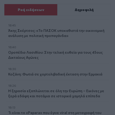
Ροή ειδήσεων
Δημοφιλή
18:45
Άκης Σκέρτσος: «Το ΠΑΣΟΚ υποκαθιστά την οικονομική
ανάλυση με πολιτική προπαγάνδα»
18:40
Οροπέδιο Λασιθίου: Στην τελική ευθεία για τους 45ους
Δικταίους Αγώνες
18:30
Κοζάνη: Φωτιά σε χορτολιβαδική έκταση στην Ερμακιά
18:26
Η ξηρασία εξαπλώνεται σε όλη την Ευρώπη – Εικόνες με
ξερά εδάφη και ποτάμια σε ιστορικά χαμηλά επίπεδα
18:13
Τι είναι το «Papara» που έγινε viral στη μεταγραφή του