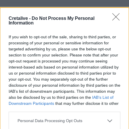
17:10
Σε κατάσταση κινητοποίησης αύριο Σάββατο η Κρήτη
Cretalive -
Do Not Process My Personal
λόγω πολύ υψηλού κινδύνου πυρκαγιάς
Information
16:55
If you wish to opt-out of the sale, sharing to third parties, or
Οι τουαλέτες στην Κνωσό και η μπάρα στο φαράγγι της
processing of your personal or sensitive information for
Σαμαριάς!
targeted advertising by us, please use the below opt-out
section to confirm your selection. Please note that after your
16:51
opt-out request is processed you may continue seeing
Γ. Πλακιωτάκης: Συνεχίζεται η αναβάθμιση των σχολικών
interest-based ads based on personal information utilized by
μονάδων στο Λασίθι
us or personal information disclosed to third parties prior to
your opt-out. You may separately opt-out of the further
16:41
disclosure of your personal information by third parties on the
Στο ΥΠΕΝ οι προτάσεις του ΤΕΕ/ΤΑΚ για το μέλλον της
IAB’s list of downstream participants. This information may
βιομηχανίας στην Κρήτη
also be disclosed by us to third parties on the
IAB’s List of
Downstream Participants
that may further disclose it to other
16:37
third parties.
Κρήτη: Έδειχνε το 10χρονο κορίτσι και ρωτούσε "πόσο;" -
Έρευνες για παιδεραστή τουρίστα - Δείτε βίντεο
Personal Data Processing Opt Outs