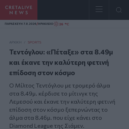
Homepage
/
26 °C
ΠΑΡΑΣΚΕΥΗ 7.8.2026
ΗΡΑΚΛΕΙΟ
ΑΡΧΙΚΗ
/
SPORTS
Τεντόγλου: «Πέταξε» στα 8.49μ
και έκανε την καλύτερη φετινή
επίδοση στον κόσμο
Ο Μίλτος Τεντόγλου με τρομερό άλμα
στα 8.49μ. κέρδισε το μίτινγκ της
Λεμεσού και έκανε την καλύτερη φετινή
επίδοση στον κόσμο ξεπερνώντας το
άλμα στα 8.46μ. που είχε κάνει στο
Diamond League της Σιάμεν.