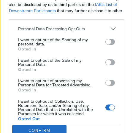
also be disclosed by us to third parties on the
IAB’s List of
22:14
Ξεκινούν τα δοκιμαστικά δρομολόγια της επέκτασης του
Downstream Participants
that may further disclose it to other
Μετρό Θεσσαλονίκης
third parties.
Personal Data Processing Opt Outs
22:05
Τζόκερ: Αυτοί είναι οι τυχεροί αριθμοί που κερδίζουν
I want to opt-out of the Sharing of my
πάνω από 2 εκατ. ευρώ
personal data.
Opted In
I want to opt-out of the Sale of my
ΠΕΡΙΣΣΟΤΕΡΑ
Personal Data.
Opted In
I want to opt-out of processing my
Personal Data for Targeted Advertising.
Opted In
ΣΧΕΤΙΚA AΡΘΡΑ
I want to opt-out of Collection, Use,
Retention, Sale, and/or Sharing of my
Personal Data that Is Unrelated with the
Purposes for which it was collected.
ΟΦΗ: Μεγάλο προβάδισμα πρόκρισης για την ΤΣΣΚΑ Σ
SPORTS
21:14
Opted Out
ΟΦΗ: Μεγάλο προβάδισμα πρόκριση
ΟΦΗ: Μεγάλο προβάδισμα
πρόκρισης για την ΤΣΣΚΑ
CONFIRM