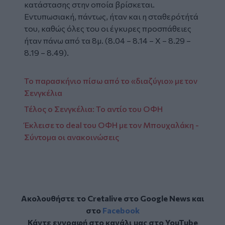
κατάστασης στην οποία βρίσκεται.
Εντυπωσιακή, πάντως, ήταν και η σταθερότήτά
του, καθώς όλες του οι έγκυρες προσπάθειες
ήταν πάνω από τα 8μ. (8.04 – 8.14 – Χ – 8.29 –
8.19 – 8.49).
Το παρασκήνιο πίσω από το «διαζύγιο» με τον
Σενγκέλια
Τέλος ο Σενγκέλια: Το αντίο του ΟΦΗ
Έκλεισε το deal του ΟΦΗ με τον Μπουχαλάκη -
Σύντομα οι ανακοινώσεις
Ακολουθήστε το Cretalive στο
Google News
και
στο
Facebook
Κάντε εγγραφή στο κανάλι μας στο
YouTube