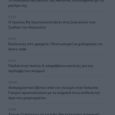
Το απολαυστικό βίντεο της Νατάσας Θεοδωρίδου με τη
μητέρα της
02:51
Ο έρωτας θα πρωταγωνιστήσει στη ζωή αυτών των
ζωδίων τον Αύγουστο
01:42
Καύσωνας στο γραφείο: Πόσο μπορεί να χαλαρώσει το
dress code
00:31
Παιδιά στην πισίνα: 6 απαράβατοι κανόνες για την
πρόληψη του πνιγμού
00:00
Ανατριχιαστικό βίντεο από τον σεισμό στην Ιαπωνία:
Γιατροί προστατεύουν με τα σώματά τους ασθενή την
ώρα του χειρουργείου
23:54
Τραμπ: Ο πόλεμος με το Ιράν "θα τελειώσει σύντομα"