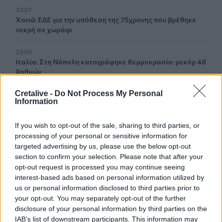
23:07
Χανιά: ΕΔΕ για την υπόθεση της 75χρονης που βρέθηκε
νεκρή σε χωράφι
23:00
Ιταλία: Στη Νάπολη καταγράφηκε θερμοκρασία-ρεκόρ 48
βαθμών
Cretalive -
Do Not Process My Personal
22:32
Information
Υπόθεση Marfin: Έφθασε στην Ελλάδα η 46χρονη
κατηγορούμενη για εμπρησμό
If you wish to opt-out of the sale, sharing to third parties, or
processing of your personal or sensitive information for
22:30
Αυτές είναι οι πιο επικίνδυνες εβδομάδες για μεγάλες
targeted advertising by us, please use the below opt-out
πυρκαγιές
section to confirm your selection. Please note that after your
opt-out request is processed you may continue seeing
interest-based ads based on personal information utilized by
22:21
Χρήστος Δάντης: «Δεν περίμενα την αχαριστία, 22 χρόνια
us or personal information disclosed to third parties prior to
μετά και συνάδελφοι προσπαθούν να ξεχάσουν ότι
your opt-out. You may separately opt-out of the further
έγραψα αυτό το τραγούδι»
disclosure of your personal information by third parties on the
IAB’s list of downstream participants. This information may