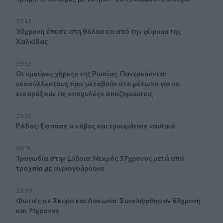
23:43
30χρονη έπεσε στη θάλασσα από την γέφυρα της
Χαλκίδας
23:32
Οι «μαύρες χήρες» της Ρωσίας: Παντρεύονται
νεοσύλλεκτους πριν μεταβούν στο μέτωπο για να
εισπράξουν τις «παχυλές» αποζημιώσεις
23:25
Ρόδος: Έσπασε ο κάβος και τραυμάτισε ναυτικό
23:19
Τραγωδία στην Εύβοια: Νεκρός 37χρονος μετά από
τροχαίο με αγριογούρουνο
23:09
Φωτιές σε Σκύρο και Λακωνία: Συνελήφθησαν 63χρονη
και 71χρονος