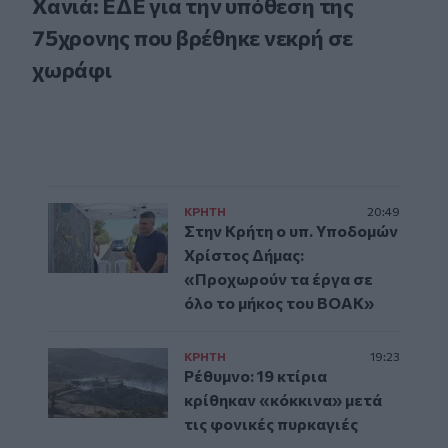
Χανιά: ΕΔΕ για την υπόθεση της
75χρονης που βρέθηκε νεκρή σε
χωράφι
ΚΡΗΤΗ
20:49
Στην Κρήτη ο υπ. Υποδομών
Χρίστος Δήμας:
«Προχωρούν τα έργα σε
όλο το μήκος του ΒΟΑΚ»
ΚΡΗΤΗ
19:23
Ρέθυμνο: 19 κτίρια
κρίθηκαν «κόκκινα» μετά
τις φονικές πυρκαγιές