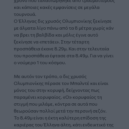
χρόνο που ταλαιπωρήθηκε από τραυματισμούς
και κάποιες κακές εμφανίσεις σε μεγάλα
τουρνουά.
Ο Έλληνας δις χρυσός Ολυμπιονίκης ξεκίνησε
με άλματα λίγο πάνω από τα 8 μέτρα χωρίς κάν
να βρει τη βαλβίδα και μόλις έγινε αυτό
ξεκίνησε να «πετάει». Στην τέταρτη
προσπάθεια έκανε 8.29μ. Και στην τελευταία
του προσπάθεια έφτασε στα 8.49μ. Για να γίνει
ο νούμερο 1 του κόσμου.
Με αυτόν τον τρόπο, ο δις χρυσός
Ολυμπιονίκης πέρασε τον Μπαλντέ και είναι
μόνος του στην κορυφή, δείχνοντας πως
παραμένει κορυφαίος. «Ο» κορυφαίος τη
στιγμή που μιλάμε, κόντρα σε αυτά που
θεωρούσαν πολλοί μετά την περσινή σεζόν.
Το 8.49μ είναι η έκτη καλύτερη επίδοση της
καριέρας του Έλληνα άλτη, κάτι ενδεικτικό της