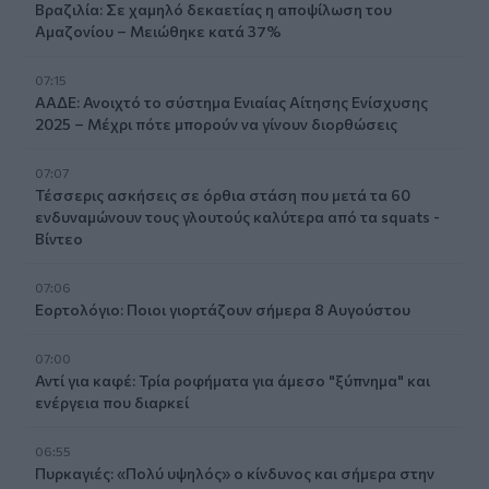
Βραζιλία: Σε χαμηλό δεκαετίας η αποψίλωση του
Αμαζονίου – Μειώθηκε κατά 37%
07:15
ΑΑΔΕ: Ανοιχτό το σύστημα Ενιαίας Αίτησης Ενίσχυσης
2025 – Μέχρι πότε μπορούν να γίνουν διορθώσεις
07:07
Τέσσερις ασκήσεις σε όρθια στάση που μετά τα 60
ενδυναμώνουν τους γλουτούς καλύτερα από τα squats -
Βίντεο
07:06
Εορτολόγιο: Ποιοι γιορτάζουν σήμερα 8 Αυγούστου
07:00
Αντί για καφέ: Τρία ροφήματα για άμεσο "ξύπνημα" και
ενέργεια που διαρκεί
06:55
Πυρκαγιές: «Πολύ υψηλός» ο κίνδυνος και σήμερα στην