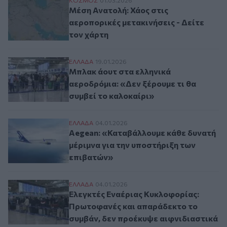
Μέση Ανατολή: Χάος στις αεροπορικές μετ
Μέση Ανατολή: Χάος στις
αεροπορικές μετακινήσεις - Δείτε
τον χάρτη
Μπλακ άουτ στα ελληνικά αεροδρόμια: «Δε
ΕΛΛAΔΑ
19.01.2026
Μπλακ άουτ στα ελληνικά
αεροδρόμια: «Δεν ξέρουμε τι θα
συμβεί το καλοκαίρι»
Aegean: «Καταβάλλουμε κάθε δυνατή μέρι
ΕΛΛAΔΑ
04.01.2026
Aegean: «Καταβάλλουμε κάθε δυνατή
μέριμνα για την υποστήριξη των
επιβατών»
Ελεγκτές Εναέριας Κυκλοφορίας: Πρωτοφ
ΕΛΛAΔΑ
04.01.2026
Ελεγκτές Εναέριας Κυκλοφορίας:
Πρωτοφανές και απαράδεκτο το
συμβάν, δεν προέκυψε αιφνιδιαστικά