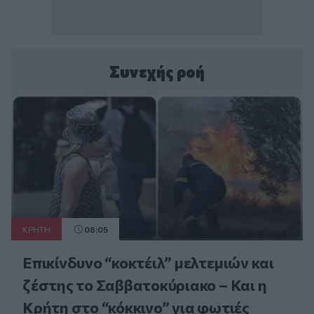
Συνεχής ροή
ΚΡΗΤΗ
08:05
Επικίνδυνο “κοκτέιλ” μελτεμιών και
ζέστης το Σαββατοκύριακο – Και η
Κρήτη στο “κόκκινο” για φωτιές