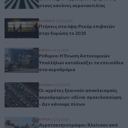
στους κανόνες αεροναυτιλίας
Πτήσεις στα ύψη: Ρεκόρ επιβατών στην Ε
ΚΟΣΜΟΣ
12.12.2025
Πτήσεις στα ύψη: Ρεκόρ επιβατών
στην Ευρώπη το 2025
Ρέθυμνο: Η Ένωση Αστυνομικών Υπαλλήλω
ΚΡΗΤΗ
09.12.2025
Ρέθυμνο: Η Ένωση Αστυνομικών
Υπαλλήλων καταδικάζει τα επεισόδια
στα αεροδρόμια
Οι αγρότες ξεκινούν αποκλεισμούς αεροδ
ΕΛΛAΔΑ
07.12.2025
Οι αγρότες ξεκινούν αποκλεισμούς
αεροδρομίων: «Είναι προειδοποίηση
- Δεν κάνουμε πίσω»
Αγροτοκτηνοτρόφοι: Κλείνουν από Δευτέρα
ΚΡΗΤΗ
02.12.2025
Αγροτοκτηνοτρόφοι: Κλείνουν από