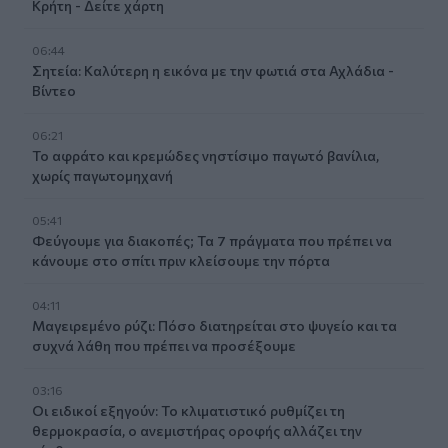
Κρήτη - Δείτε χάρτη
06:44
Σητεία: Καλύτερη η εικόνα με την φωτιά στα Αχλάδια -
Βίντεο
06:21
Το αφράτο και κρεμώδες νηστίσιμο παγωτό βανίλια,
χωρίς παγωτομηχανή
05:41
Φεύγουμε για διακοπές; Τα 7 πράγματα που πρέπει να
κάνουμε στο σπίτι πριν κλείσουμε την πόρτα
04:11
Μαγειρεμένο ρύζι: Πόσο διατηρείται στο ψυγείο και τα
συχνά λάθη που πρέπει να προσέξουμε
03:16
Οι ειδικοί εξηγούν: Το κλιματιστικό ρυθμίζει τη
θερμοκρασία, ο ανεμιστήρας οροφής αλλάζει την