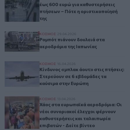
έως 600 ευρώ για καθυστερήσεις
πτήσεων – Πότε η οριστικοποίησή
της
Ρομπότ πιάνουν δουλειά στα αεροδρόμια 
ΚΟΣΜΟΣ
29.04.2026
Ρομπότ πιάνουν δουλειά στα
αεροδρόμια της Ιαπωνίας
Κίνδυνος «μπλακ άουτ» στις πτήσεις: Στε
ΚΟΣΜΟΣ
16.04.2026
Κίνδυνος «μπλακ άουτ» στις πτήσεις:
Στερεύουν σε 6 εβδομάδες τα
καύσιμα στην Ευρώπη
Χάος στα ευρωπαϊκά αεροδρόμια: Oι νέοι 
ΚΟΣΜΟΣ
13.04.2026
Χάος στα ευρωπαϊκά αεροδρόμια: Oι
νέοι συνοριακοί έλεγχοι φέρνουν
καθυστερήσεις και ταλαιπωρία
επιβατών - Δείτε βίντεο