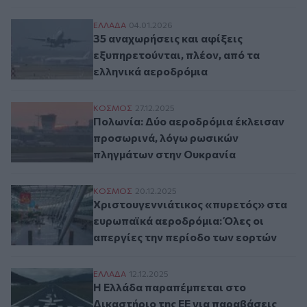
35 αναχωρήσεις και αφίξεις εξυπηρετούντ
ΕΛΛAΔΑ
04.01.2026
35 αναχωρήσεις και αφίξεις
εξυπηρετούνται, πλέον, από τα
ελληνικά αεροδρόμια
Πολωνία: Δύο αεροδρόμια έκλεισαν προσ
ΚΟΣΜΟΣ
27.12.2025
Πολωνία: Δύο αεροδρόμια έκλεισαν
προσωρινά, λόγω ρωσικών
πληγμάτων στην Ουκρανία
Χριστουγεννιάτικος «πυρετός» στα ευρωπ
ΚΟΣΜΟΣ
20.12.2025
Χριστουγεννιάτικος «πυρετός» στα
ευρωπαϊκά αεροδρόμια: Όλες οι
απεργίες την περίοδο των εορτών
Η Ελλάδα παραπέμπεται στο Δικαστήριο τ
ΕΛΛAΔΑ
12.12.2025
Η Ελλάδα παραπέμπεται στο
Δικαστήριο της ΕΕ για παραβάσεις