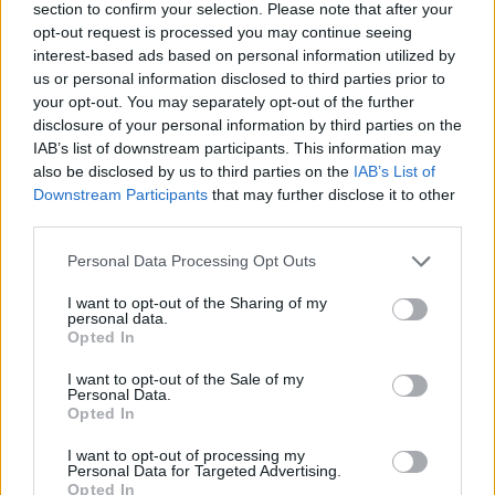
section to confirm your selection. Please note that after your
opt-out request is processed you may continue seeing
interest-based ads based on personal information utilized by
Σελιδοποίηση
Current page
1
Προηγούμενη σελίδα
Next page
us or personal information disclosed to third parties prior to
your opt-out. You may separately opt-out of the further
disclosure of your personal information by third parties on the
IAB’s list of downstream participants. This information may
also be disclosed by us to third parties on the
IAB’s List of
Downstream Participants
that may further disclose it to other
Ροή ειδήσεων
Δημοφιλή
third parties.
Personal Data Processing Opt Outs
08:18
Ειδικό Χωροταξικό για τον Τουρισμό: Οι νέοι κανόνες
I want to opt-out of the Sharing of my
personal data.
Opted In
08:12
Ελληνική Αναπτυξιακή Τράπεζα: Με «προίκα» 2 δισ. ευρώ
I want to opt-out of the Sale of my
ανοίγει δρόμο για δάνεια έως 5 δισ. σε μικρομεσαίες
Personal Data.
Opted In
08:05
I want to opt-out of processing my
Επικίνδυνο “κοκτέιλ” μελτεμιών και ζέστης το
Personal Data for Targeted Advertising.
Σαββατοκύριακο – Και η Κρήτη στο “κόκκινο” για φωτιές
Opted In