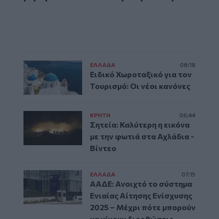
ΕΛΛAΔΑ
08:18
Ειδικό Χωροταξικό για τον
Τουρισμό: Οι νέοι κανόνες
ΚΡΗΤΗ
06:44
Σητεία: Καλύτερη η εικόνα
με την φωτιά στα Αχλάδια -
Βίντεο
ΕΛΛAΔΑ
07:15
ΑΑΔΕ: Ανοιχτό το σύστημα
Ενιαίας Αίτησης Ενίσχυσης
2025 – Μέχρι πότε μπορούν
να γίνουν διορθώσεις