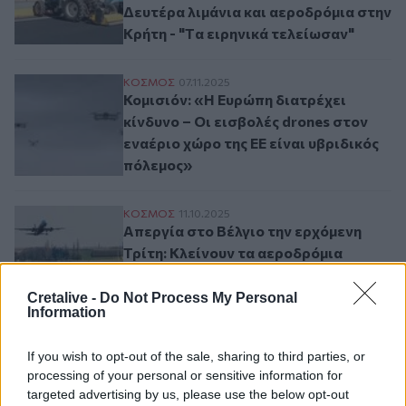
Δευτέρα λιμάνια και αεροδρόμια στην
Κρήτη - "Tα ειρηνικά τελείωσαν"
Κομισιόν: «Η Ευρώπη διατρέχει κίνδυνο – 
ΚΟΣΜΟΣ
07.11.2025
Κομισιόν: «Η Ευρώπη διατρέχει
κίνδυνο – Οι εισβολές drones στον
εναέριο χώρο της ΕΕ είναι υβριδικός
πόλεμος»
Απεργία στο Βέλγιο την ερχόμενη Τρίτη:
ΚΟΣΜΟΣ
11.10.2025
Απεργία στο Βέλγιο την ερχόμενη
Τρίτη: Κλείνουν τα αεροδρόμια
Βρυξελλών και Σαρλερουά
Cretalive -
Do Not Process My Personal
Information
Πόσο προστατευμένα είναι τα ελληνικά α
ΕΛΛAΔΑ
27.09.2025
Πόσο προστατευμένα είναι τα
If you wish to opt-out of the sale, sharing to third parties, or
ελληνικά αεροδρόμια σε επιθέσεις
processing of your personal or sensitive information for
από drones
targeted advertising by us, please use the below opt-out