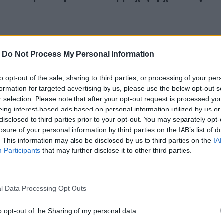
-
Do Not Process My Personal Information
to opt-out of the sale, sharing to third parties, or processing of your per
νέχεια σήμερα Τετάρτη στην Κρήτη
formation for targeted advertising by us, please use the below opt-out s
 συνέχεια σήμερα Τετάρτη στην Κρήτη
r selection. Please note that after your opt-out request is processed y
eing interest-based ads based on personal information utilized by us or
disclosed to third parties prior to your opt-out. You may separately opt-
losure of your personal information by third parties on the IAB’s list of
. This information may also be disclosed by us to third parties on the
IA
Participants
that may further disclose it to other third parties.
στη και τη Δευτέρα στην Κρήτη
l Data Processing Opt Outs
ι ζέστη και τη Δευτέρα στην Κρήτη
o opt-out of the Sharing of my personal data.