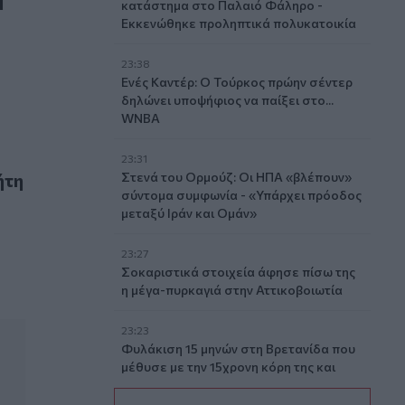
κατάστημα στο Παλαιό Φάληρο -
Εκκενώθηκε προληπτικά πολυκατοικία
23:38
Ενές Καντέρ: Ο Τούρκος πρώην σέντερ
δηλώνει υποψήφιος να παίξει στο...
WNBA
23:31
ες
ήτη
Στενά του Ορμούζ: Οι ΗΠΑ «βλέπουν»
σύντομα συμφωνία - «Υπάρχει πρόοδος
μεταξύ Ιράν και Ομάν»
23:27
Σοκαριστικά στοιχεία άφησε πίσω της
η μέγα-πυρκαγιά στην Αττικοβοιωτία
23:23
Φυλάκιση 15 μηνών στη Βρετανίδα που
μέθυσε με την 15χρονη κόρη της και
προκάλεσε επεισόδιο στο Κέντρο
Υγείας Σκιάθου