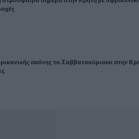
ροχές
ανικής σκόνης το Σαββατοκύριακο στην Κρήτη - Δείτε χάρτ
ρικανικής σκόνης το Σαββατοκύριακο στην Κρ
ες