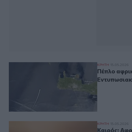
Πέπλο αφρικανι
ΚΡΗΤΗ
15.05.2026
Πέπλο αφρικ
Εντυπωσιακή
Καιρός: Αφρικα
ΚΡΗΤΗ
15.05.2026
Καιρός: Αφρ