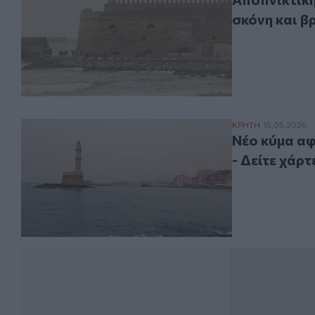
σκόνη και β
Νέο κύμα αφρικ
ΚΡΗΤΗ
15.05.2026
Νέο κύμα αφ
- Δείτε χάρτ