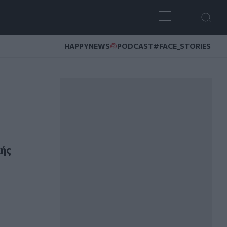
HAPPYNEWS
PODCAST
#FACE_STORIES
αίνει η θερμοκρασία στην Κρήτη
κής