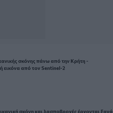
κής σκόνης πάνω από την Κρήτη - Εντυπωσιακή εικόνα από τ
ανικής σκόνης πάνω από την Κρήτη -
 εικόνα από τον Sentinel-2
νική σκόνη και λασποβροχές έρχονται ξανά στην Κρήτη
ικανική σκόνη και λασποβροχές έρχονται ξανά