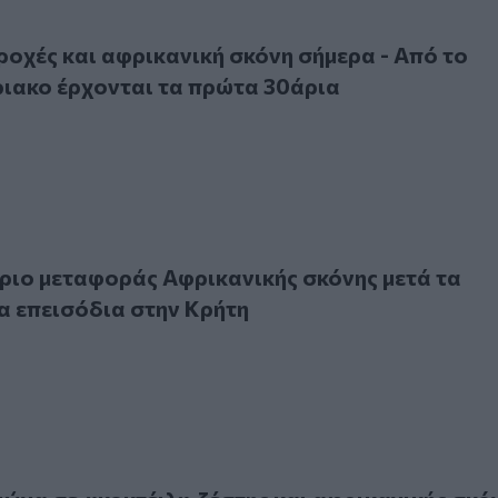
ές και αφρικανική σκόνη σήμερα - Από το Σαββατοκύριακο 
ροχές και αφρικανική σκόνη σήμερα - Από το
ιακο έρχονται τα πρώτα 30άρια
μεταφοράς Αφρικανικής σκόνης μετά τα αλλεπάλληλα επει
ιο μεταφοράς Αφρικανικής σκόνης μετά τα
 επεισόδια στην Κρήτη
 σε «κοκτέιλ» ζέστης και αφρικανικής σκόνης - Έρχονται 3