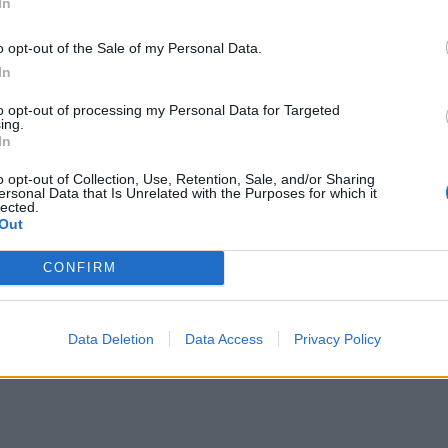
In
o opt-out of the Sale of my Personal Data.
In
to opt-out of processing my Personal Data for Targeted
ing.
αφρικανική σκόνη - Υψηλές θερμοκρασίες και σήμερα στην Κ
In
 η αφρικανική σκόνη - Υψηλές θερμοκρασίες κα
 Κρήτη
o opt-out of Collection, Use, Retention, Sale, and/or Sharing
ersonal Data that Is Unrelated with the Purposes for which it
lected.
Out
CONFIRM
ς Παγώνη και Τζανάκη για την αφρικανική σκόνη
6
Data Deletion
Data Access
Privacy Policy
σεις Παγώνη και Τζανάκη για την αφρικανική