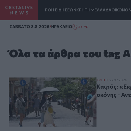
ΡΟΗ ΕΙΔΗΣΕΩΝ
ΚΡΗΤΗ
ΕΛΛΑΔΑ
ΟΙΚΟΝΟΜ
Homepage
ΣAΒΒΑΤΟ 8.8.2026
/
ΗΡΑΚΛΕΙΟ
27 °C
Όλα τα άρθρα του tag 
Καιρός: «Εκρηκτ
ΚΡΗΤΗ
27.07.2026
Καιρός: «Εκ
σκόνης - Αν