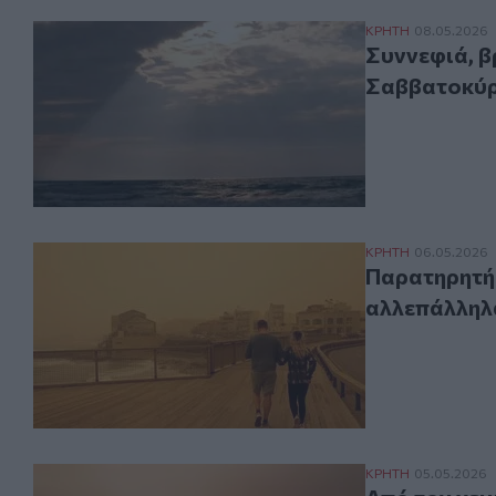
Συννεφιά, βροχ
ΚΡΗΤΗ
08.05.2026
Συννεφιά, β
Σαββατοκύρ
Παρατηρητήριο 
ΚΡΗΤΗ
06.05.2026
Παρατηρητήρ
αλλεπάλληλα
Από τον χειμώνα
ΚΡΗΤΗ
05.05.2026