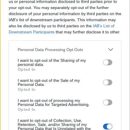
us or personal information disclosed to third parties prior to
Σκουρβούλων
your opt-out. You may separately opt-out of the further
disclosure of your personal information by third parties on the
13:11
IAB’s list of downstream participants. This information may
Περιφέρεια Κρήτης: Μισό εκατομ. ευρώ για έργα οδικής
also be disclosed by us to third parties on the
IAB’s List of
ασφάλειας
Downstream Participants
that may further disclose it to other
third parties.
12:56
Έρχονται νέες προσλήψεις στο Λιμενικό - "Ενισχύσαμε
Personal Data Processing Opt Outs
ήδη την Κρήτη" λέει ο Κικίλιας
I want to opt-out of the Sharing of my
personal data.
12:49
Opted In
Αφροδίτη Νέστορα: Η σπαρακτική ανάρτηση για τη
μητέρα της που χάθηκε στην εμπρηστική επίθεση
I want to opt-out of the Sale of my
Personal Data.
Opted In
12:42
Μαρινάκης για Αλ. Τσίπρα: Η συλλογική μνήμη δεν σβήνει
I want to opt-out of processing my
τόσο εύκολα όσο εκείνος πιστεύει
Personal Data for Targeted Advertising.
Opted In
12:41
I want to opt-out of Collection, Use,
Κικίλιας: «Έρχονται 420 νέες προσλήψεις στο Λιμενικό
Retention, Sale, and/or Sharing of my
Σώμα»
Personal Data that Is Unrelated with the