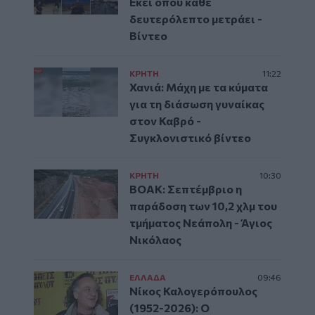
Εκεί όπου κάθε
δευτερόλεπτο μετράει -
Βίντεο
ΚΡΗΤΗ
11:22
Χανιά: Μάχη με τα κύματα
για τη διάσωση γυναίκας
στον Καβρό -
Συγκλονιστικό βίντεο
ΚΡΗΤΗ
10:30
ΒΟΑΚ: Σεπτέμβριο η
παράδοση των 10,2 χλμ του
τμήματος Νεάπολη - Άγιος
Νικόλαος
ΕΛΛAΔΑ
09:46
Νίκος Καλογερόπουλος
(1952-2026): O