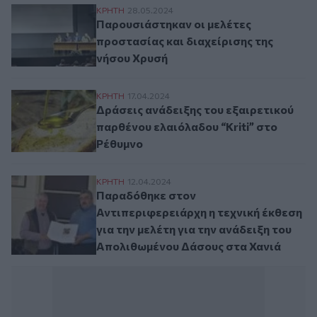
Παρουσιάστηκαν οι μελέτες προστασίας κ
ΚΡΗΤΗ
28.05.2024
Παρουσιάστηκαν οι μελέτες
προστασίας και διαχείρισης της
νήσου Χρυσή
Δράσεις ανάδειξης του εξαιρετικού παρθέ
ΚΡΗΤΗ
17.04.2024
Δράσεις ανάδειξης του εξαιρετικού
παρθένου ελαιόλαδου “Kriti” στο
Ρέθυμνο
Παραδόθηκε στον Αντιπεριφερειάρχη η τεχ
ΚΡΗΤΗ
12.04.2024
Παραδόθηκε στον
Αντιπεριφερειάρχη η τεχνική έκθεση
για την μελέτη για την ανάδειξη του
Απολιθωμένου Δάσους στα Χανιά