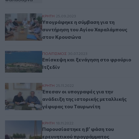
Υπογράφηκε η σύμβαση για τη συντήρηση
ΚΡΗΤΗ
25.09.2023
Υπογράφηκε η σύμβαση για τη
συντήρηση του Αγίου Χαραλάμπους
στον Κρουσώνα
Επίσκεψη και ξενάγηση στο φρούριο Ιτζεδ
ΠΟΛΙΤΙΣΜΟΣ
30.07.2023
Επίσκεψη και ξενάγηση στο φρούριο
Ιτζεδίν
Έπεσαν οι υπογραφές για την ανάδειξη τη
ΚΡΗΤΗ
25.11.2022
Έπεσαν οι υπογραφές για την
ανάδειξη της ιστορικής μεταλλικής
γέφυρας του Ταυρωνίτη
Παρουσίαστηκε η β’ φάση του ερευνητικο
ΚΡΗΤΗ
18.11.2022
Παρουσίαστηκε η β’ φάση του
ερευνητικού προγράμματος