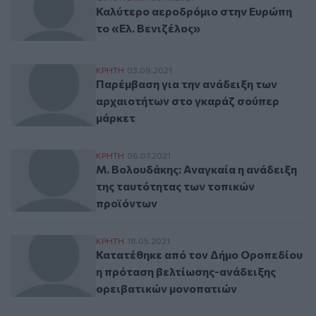
Καλύτερο αεροδρόμιο στην Ευρώπη
το «Ελ. Βενιζέλος»
Παρέμβαση για την ανάδειξη των αρχαιο
ΚΡΗΤΗ
03.09.2021
Παρέμβαση για την ανάδειξη των
αρχαιοτήτων στο γκαράζ σούπερ
μάρκετ
Μ. Βολουδάκης: Αναγκαία η ανάδειξη της
ΚΡΗΤΗ
06.07.2021
Μ. Βολουδάκης: Αναγκαία η ανάδειξη
της ταυτότητας των τοπικών
προϊόντων
Κατατέθηκε από τον Δήμο Οροπεδίου η π
ΚΡΗΤΗ
18.05.2021
Κατατέθηκε από τον Δήμο Οροπεδίου
η πρόταση βελτίωσης-ανάδειξης
ορειβατικών μονοπατιών