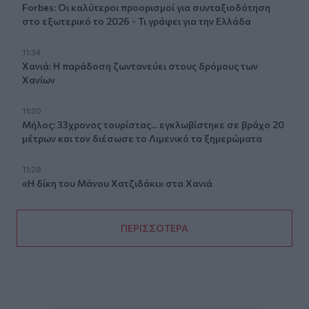
Forbes: Οι καλύτεροι προορισμοί για συνταξιοδότηση
στο εξωτερικό το 2026 - Τι γράφει για την Ελλάδα
11:34
Χανιά: Η παράδοση ζωντανεύει στους δρόμους των
Χανίων
11:30
Μήλος: 33χρονος τουρίστας... εγκλωβίστηκε σε βράχο 20
μέτρων και τον διέσωσε το Λιμενικό τα ξημερώματα
11:28
«Η δίκη του Μάνου Χατζιδάκι» στα Χανιά
ΠΕΡΙΣΣΟΤΕΡΑ