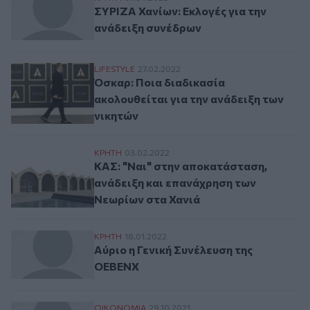
ΣΥΡΙΖΑ Χανίων: Εκλογές για την
ανάδειξη συνέδρων
Όσκαρ: Ποια διαδικασία ακολουθείται για
LIFESTYLE
27.02.2022
Όσκαρ: Ποια διαδικασία
ακολουθείται για την ανάδειξη των
νικητών
ΚΑΣ: "Ναι" στην αποκατάσταση, ανάδειξη
ΚΡΗΤΗ
03.02.2022
ΚΑΣ: "Ναι" στην αποκατάσταση,
ανάδειξη και επανάχρηση των
Νεωρίων στα Χανιά
Αύριο η Γενική Συνέλευση της ΟΕΒΕΝΧ
ΚΡΗΤΗ
18.01.2022
Αύριο η Γενική Συνέλευση της
ΟΕΒΕΝΧ
Καλύτερο αεροδρόμιο στην Ευρώπη το «Ε
ΟΙΚΟΝΟΜΙΑ
29.10.2021