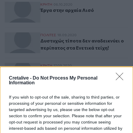
Έργα στην αρχαία Λισό
ΚΡΗΤΗ
06.10.2020
Έργα στην αρχαία Λισό
Δυστυχώς τίποτα δεν αναδεικνύει ο περίπα
ΠΟΛΙΤΕΣ
18.09.2020
Δυστυχώς τίποτα δεν αναδεικνύει ο
περίπατος στα Ενετικά τείχη!
Δήμος Γόρτυνας: Σύσκεψη για την ανάδει
ΚΡΗΤΗ
17.09.2020
Δήμος Γόρτυνας: Σύσκεψη για την
ανάδειξη των αρχαιολογικών χώρων
Cretalive -
Do Not Process My Personal
Information
If you wish to opt-out of the sale, sharing to third parties, or
processing of your personal or sensitive information for
Ροή ειδήσεων
Δημοφιλή
targeted advertising by us, please use the below opt-out
section to confirm your selection. Please note that after your
opt-out request is processed you may continue seeing
13:22
interest-based ads based on personal information utilized by
Δήμος Φαιστού: Εκδήλωση Μνήμης Πεσόντων