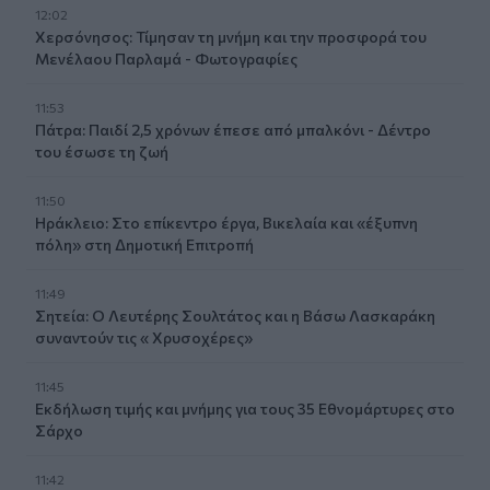
12:02
Χερσόνησος: Τίμησαν τη μνήμη και την προσφορά του
Μενέλαου Παρλαμά - Φωτογραφίες
11:53
Πάτρα: Παιδί 2,5 χρόνων έπεσε από μπαλκόνι - Δέντρο
του έσωσε τη ζωή
11:50
Ηράκλειο: Στο επίκεντρο έργα, Βικελαία και «έξυπνη
πόλη» στη Δημοτική Επιτροπή
11:49
Σητεία: Ο Λευτέρης Σουλτάτος και η Βάσω Λασκαράκη
συναντούν τις « Χρυσοχέρες»
11:45
Εκδήλωση τιμής και μνήμης για τους 35 Εθνομάρτυρες στο
Σάρχο
11:42