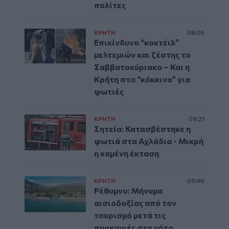
πολίτες
ΚΡΗΤΗ
08:05
Επικίνδυνο “κοκτέιλ”
μελτεμιών και ζέστης το
Σαββατοκύριακο – Και η
Κρήτη στο “κόκκινο” για
φωτιές
ΚΡΗΤΗ
09:21
Σητεία: Κατασβέστηκε η
φωτιά στα Αχλάδια - Μικρή
η καμένη έκταση
ΚΡΗΤΗ
09:46
Ρέθυμνο: Μήνυμα
αισιοδοξίας από τον
τουρισμό μετά τις
πυρκαγιές στο νότο