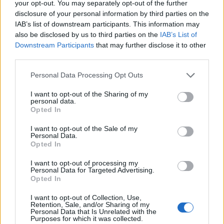
Ελαφονήσι: Συλλήψεις για άγρα πελατών και
your opt-out. You may separately opt-out of the further
παρεμπόδιση της κυκλοφορίας
disclosure of your personal information by third parties on the
IAB’s list of downstream participants. This information may
09:53
also be disclosed by us to third parties on the
IAB’s List of
Συνετρίβη πυροσβεστικό ελικόπτερο ενώ επιχειρούσε
Downstream Participants
that may further disclose it to other
σε μεγάλη δασική πυρκαγιά στη Γιούτα
third parties.
Personal Data Processing Opt Outs
09:46
Ρέθυμνο: Μήνυμα αισιοδοξίας από τον τουρισμό μετά τις
I want to opt-out of the Sharing of my
πυρκαγιές στο νότο
personal data.
Opted In
09:44
Κομμός: Η συγκινητική «πρώτη διαδρομή» για χελωνάκια
I want to opt-out of the Sale of my
Personal Data.
Καρέτα Καρέτα - Βίντεο
Opted In
09:33
I want to opt-out of processing my
Personal Data for Targeted Advertising.
ΒΟΑΚ: Ολιγόλεπτη διακοπή κυκλοφορίας στο τμήμα
Opted In
Νεάπολη – Άγιος Νικόλαος λόγω ανατίναξης
I want to opt-out of Collection, Use,
09:27
Retention, Sale, and/or Sharing of my
Personal Data that Is Unrelated with the
Βερολίνο: «Στημένη προβοκάτσια» το περιστατικό με το
Purposes for which it was collected.
drone, σύμφωνα με τη ρωσική πρεσβεία