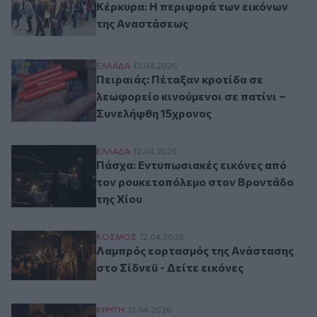
Κέρκυρα: Η περιφορά των εικόνων
της Αναστάσεως
Πειραιάς: Πέταξαν κροτίδα σε λεωφορείο 
ΕΛΛAΔΑ
12.04.2026
Πειραιάς: Πέταξαν κροτίδα σε
λεωφορείο κινούμενοι σε πατίνι –
Συνελήφθη 15χρονος
Πάσχα: Εντυπωσιακές εικόνες από τον ρ
ΕΛΛAΔΑ
12.04.2026
Πάσχα: Εντυπωσιακές εικόνες από
τον ρουκετοπόλεμο στον Βροντάδο
της Χίου
Λαμπρός εορτασμός της Ανάστασης στο Σίδ
ΚΟΣΜΟΣ
12.04.2026
Λαμπρός εορτασμός της Ανάστασης
στο Σίδνεϋ - Δείτε εικόνες
Στις Κορακιές Χανίων έκανε Ανάσταση ο
ΚΡΗΤΗ
12.04.2026