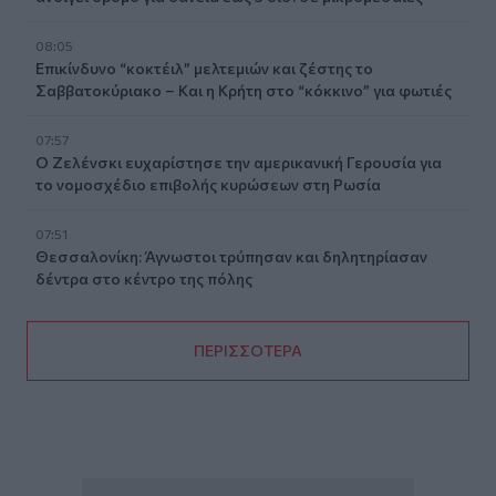
08:05
Επικίνδυνο “κοκτέιλ” μελτεμιών και ζέστης το
Σαββατοκύριακο – Και η Κρήτη στο “κόκκινο” για φωτιές
07:57
Ο Ζελένσκι ευχαρίστησε την αμερικανική Γερουσία για
το νομοσχέδιο επιβολής κυρώσεων στη Ρωσία
07:51
Θεσσαλονίκη: Άγνωστοι τρύπησαν και δηλητηρίασαν
δέντρα στο κέντρο της πόλης
ΠΕΡΙΣΣΟΤΕΡΑ