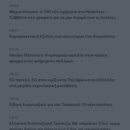
08:49
Μηχανολογικό: 4.700 νέα οχήματα στο Ηράκλειο -
Σάββατο στο γραφείο για να μην περιμένουν οι πολίτες
08:41
Κορυφώνεται η έξοδος των αδειούχων του Αυγούστου
08:33
Μαύρη Θάλασσα: Η εμπορική ναυτιλία στην πρώτη
γραμμή ενός ακήρυχτου πολέμου
08:26
5G παντού, 6G στον ορίζοντα: Πού βρίσκεται η Ελλάδα
στη μεγάλη τεχνολογική μετάβαση
08:18
Ειδικό Χωροταξικό για τον Τουρισμό: Οι νέοι κανόνες
08:12
Ελληνική Αναπτυξιακή Τράπεζα: Με «προίκα» 2 δισ. ευρώ
ανοίγει δρόμο για δάνεια έως 5 δισ. σε μικρομεσαίες