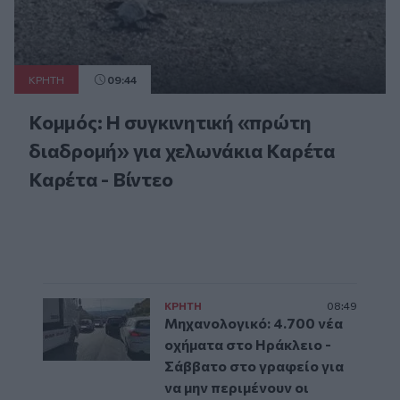
ΚΡΗΤΗ
09:44
Κομμός: Η συγκινητική «πρώτη
διαδρομή» για χελωνάκια Καρέτα
Καρέτα - Βίντεο
ΚΡΗΤΗ
08:49
Μηχανολογικό: 4.700 νέα
οχήματα στο Ηράκλειο -
Σάββατο στο γραφείο για
να μην περιμένουν οι