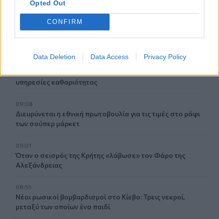
Opted Out
09:21
CONFIRM
Σητεία: Κατασβέστηκε η φωτιά στα Αχλάδια - Μικρή η
καμένη έκταση
Data Deletion
Data Access
Privacy Policy
09:14
Χανιά: Ελλείψεις προσωπικού και προβλήματα στις
υπηρεσίες καθαριότητας
09:08
Διευρύνεται η εθνική πρωτοβουλία για τις τιμές στο ράφι
των σούπερ μάρκετ
09:01
Όταν ο σεισμός της Κρήτης «λάβωσε» τον Φάρο της
Αλεξάνδρειας
08:55
Νέοι ρωσικοί βομβαρδισμοί στο Κίεβο: Τρεις νεκροί,
μεταξύ των οποίων ένα παιδί