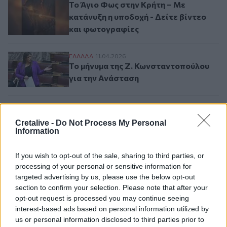
Το Άγιο Φως στην Κρήτη – Με
κατάνυξη η υποδοχή - Δείτε βίντεο
και φωτογραφίες
Το μήνυμα της Ζ. Κωνσταντοπούλου για τ
ΕΛΛAΔΑ
11.04.2026
Το μήνυμα της Ζ. Κωνσταντοπούλου
για την Ανάσταση
Σελιδοποίηση
Cretalive -
Do Not Process My Personal
Current page
1
Προηγούμενη σελίδα
Next page
Information
If you wish to opt-out of the sale, sharing to third parties, or
processing of your personal or sensitive information for
targeted advertising by us, please use the below opt-out
Ροή ειδήσεων
Δημοφιλή
section to confirm your selection. Please note that after your
opt-out request is processed you may continue seeing
interest-based ads based on personal information utilized by
09:59
us or personal information disclosed to third parties prior to