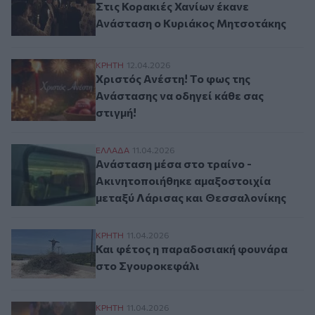
Στις Κορακιές Χανίων έκανε
Ανάσταση ο Κυριάκος Μητσοτάκης
Χριστός Ανέστη! Το φως της Ανάστασης να
ΚΡΗΤΗ
12.04.2026
Χριστός Ανέστη! Το φως της
Ανάστασης να οδηγεί κάθε σας
στιγμή!
Ανάσταση μέσα στο τραίνο - Ακινητοποιή
ΕΛΛAΔΑ
11.04.2026
Ανάσταση μέσα στο τραίνο -
Ακινητοποιήθηκε αμαξοστοιχία
μεταξύ Λάρισας και Θεσσαλονίκης
Και φέτος η παραδοσιακή φουνάρα στο Σ
ΚΡΗΤΗ
11.04.2026
Και φέτος η παραδοσιακή φουνάρα
στο Σγουροκεφάλι
Το Άγιο Φως στην Κρήτη – Με κατάνυξη η 
ΚΡΗΤΗ
11.04.2026