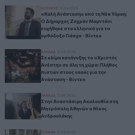
«Καλή Ανάσταση» από τη Νέα Υόρκη: Ο Δή
ΚΟΣΜΟΣ
12.04.2026
«Καλή Ανάσταση» από τη Νέα Υόρκη:
Ο Δήμαρχος Ζοχράν Μαμντάνι
ευχήθηκε στα ελληνικά για το
ορθόδοξο Πάσχα - Βίντεο
Σε κλίμα κατάνυξης το «Χριστός Ανέστη» 
ΕΛΛAΔΑ
12.04.2026
Σε κλίμα κατάνυξης το «Χριστός
Ανέστη» σε όλη τη χώρα: Πλήθος
πιστών στους ναούς για την
Ανάσταση - Βίντεο
Στην Αναστάσιμη Ακολουθία στη Μητρόπ
ΕΛΛAΔΑ
12.04.2026
Στην Αναστάσιμη Ακολουθία στη
Μητρόπολη Αθηνών ο Νίκος
Ανδρουλάκης
Κέρκυρα: Η περιφορά των εικόνων της Α
ΕΛΛAΔΑ
12.04.2026