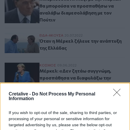
θα μπορούσα να προσπαθήσω να
αναλάβω διαμεσολάβηση με τον
Πούτιν
Όταν η Μέρκελ ζήλευε την ανάπτυξη της 
ΕΙΔΑ-ΑΚΟΥΣΑ
20.07.2022
Όταν η Μέρκελ ζήλευε την ανάπτυξη
της Ελλάδας
Μέρκελ: «Δεν ζητάω συγγνώμη, προσπάθη
ΚΟΣΜΟΣ
09.06.2022
Μέρκελ: «Δεν ζητάω συγγνώμη,
προσπάθησα να διαφυλάξω την
ειρήνη στην Ουκρανία»
Cretalive -
Do Not Process My Personal
Information
Σελιδοποίηση
Current page
1
Προηγούμενη σελίδα
Next page
If you wish to opt-out of the sale, sharing to third parties, or
processing of your personal or sensitive information for
targeted advertising by us, please use the below opt-out