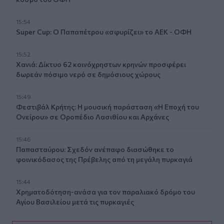
15:54
Super Cup: Ο Παπαπέτρου «σφυρίζει» το ΑΕΚ - ΟΦΗ
15:52
Χανιά: Δίκτυο 62 κοινόχρηστων κρηνών προσφέρει
δωρεάν πόσιμο νερό σε δημόσιους χώρους
15:49
Φεστιβάλ Κρήτης: Η μουσική παράσταση «Η Εποχή του
Ονείρου» σε Οροπέδιο Λασιθίου και Αρχάνες
15:46
Παπασταύρου: Σχεδόν ανέπαφο διασώθηκε το
φοινικόδασος της Πρέβελης από τη μεγάλη πυρκαγιά
15:44
Χρηματοδότηση-ανάσα για τον παραλιακό δρόμο του
Αγίου Βασιλείου μετά τις πυρκαγιές