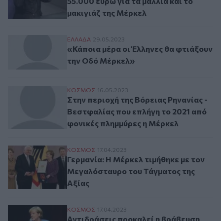
55.000 ευρώ για τα μαλλιά και το
μακιγιάζ της Μέρκελ
«Κάποια μέρα οι Έλληνες θα φτιάξουν τη
ΕΛΛAΔΑ
29.05.2023
«Κάποια μέρα οι Έλληνες θα φτιάξουν
την Οδό Μέρκελ»
Στην περιοχή της Βόρειας Ρηνανίας - Βεσ
ΚΟΣΜΟΣ
16.05.2023
Στην περιοχή της Βόρειας Ρηνανίας -
Βεστφαλίας που επλήγη το 2021 από
φονικές πλημμύρες η Μέρκελ
Γερμανία: Η Μέρκελ τιμήθηκε με τον Μεγ
ΚΟΣΜΟΣ
17.04.2023
Γερμανία: Η Μέρκελ τιμήθηκε με τον
Μεγαλόσταυρο του Τάγματος της
Αξίας
Αντιδράσεις προκαλεί η βράβευση της Μέ
ΚΟΣΜΟΣ
17.04.2023
Αντιδράσεις προκαλεί η βράβευση