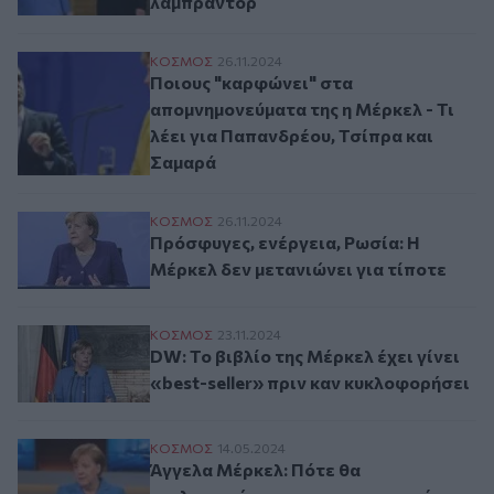
λαμπραντόρ
Ποιους "καρφώνει" στα απομνημονεύματα τ
ΚΟΣΜΟΣ
26.11.2024
Ποιους "καρφώνει" στα
απομνημονεύματα της η Μέρκελ - Τι
λέει για Παπανδρέου, Τσίπρα και
Σαμαρά
Πρόσφυγες, ενέργεια, Ρωσία: Η Μέρκελ δε
ΚΟΣΜΟΣ
26.11.2024
Πρόσφυγες, ενέργεια, Ρωσία: Η
Μέρκελ δεν μετανιώνει για τίποτε
DW: Το βιβλίο της Μέρκελ έχει γίνει «bes
ΚΟΣΜΟΣ
23.11.2024
DW: Το βιβλίο της Μέρκελ έχει γίνει
«best-seller» πριν καν κυκλοφορήσει
Άγγελα Μέρκελ: Πότε θα κυκλοφορήσουν
ΚΟΣΜΟΣ
14.05.2024
Άγγελα Μέρκελ: Πότε θα