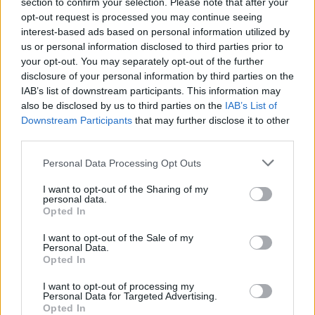
section to confirm your selection. Please note that after your
opt-out request is processed you may continue seeing
interest-based ads based on personal information utilized by
Ροή ειδήσεων
Δημοφιλή
us or personal information disclosed to third parties prior to
your opt-out. You may separately opt-out of the further
disclosure of your personal information by third parties on the
17:38
IAB’s list of downstream participants. This information may
Πωλήτρια σε βρετανικό αεροδρόμιο η 46χρονη που
also be disclosed by us to third parties on the
IAB’s List of
κατηγορείται για την υπόθεση της Marfin
Downstream Participants
that may further disclose it to other
third parties.
17:28
Κρήτη: Το ναυλωμένο πλοίο έφυγε, οι μετανάστες πήγαν
Personal Data Processing Opt Outs
με λεωφορεία
I want to opt-out of the Sharing of my
17:25
personal data.
Opted In
Πέθανε το άσπρο κουτάβι που συμβίωνε με αγέλη λύκων
I want to opt-out of the Sale of my
17:06
Personal Data.
ΟΠΕΚΑ: Πότε θα γίνει η δεύτερη πληρωμή των δικαιούχων
Opted In
του Λογαριασμού Αγροτικής Εστίας
I want to opt-out of processing my
Personal Data for Targeted Advertising.
16:44
Opted In