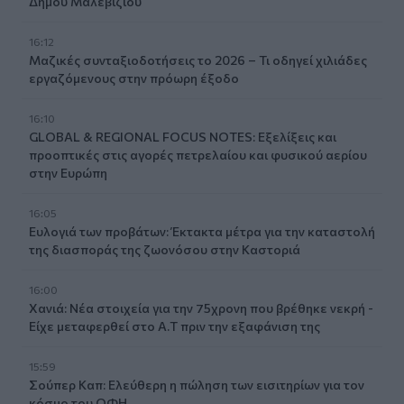
Δήμου Μαλεβιζίου
16:12
Μαζικές συνταξιοδοτήσεις το 2026 – Τι οδηγεί χιλιάδες
εργαζόμενους στην πρόωρη έξοδο
16:10
GLOBAL & REGIONAL FOCUS NOTES: Εξελίξεις και
προοπτικές στις αγορές πετρελαίου και φυσικού αερίου
στην Ευρώπη
16:05
Ευλογιά των προβάτων: Έκτακτα μέτρα για την καταστολή
της διασποράς της ζωονόσου στην Καστοριά
16:00
Χανιά: Νέα στοιχεία για την 75χρονη που βρέθηκε νεκρή -
Είχε μεταφερθεί στο Α.Τ πριν την εξαφάνιση της
15:59
Σούπερ Καπ: Ελεύθερη η πώληση των εισιτηρίων για τον
κόσμο του ΟΦΗ