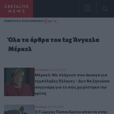
Homepage
/
30 °C
ΠΕΜΠΤΗ 6.8.2026
ΗΡΑΚΛΕΙΟ
Όλα τα άρθρα του tag Άνγκελα
Μέρκελ
Μέρκελ: Με πλήγωνε που άκουγα για τεμπέ
ΚΟΣΜΟΣ
03.07.2025
Μέρκελ: Με πλήγωνε που άκουγα για
τεμπέληδες Έλληνες - Δεν θα ζητούσα
συγγνώμη για το πώς χειρίστηκα την
κρίση
Ο Γιώργος Παπανδρέου απαντά στην Μέρκε
ΕΛΛAΔΑ
03.07.2025
Ο Γιώργος Παπανδρέου απαντά στην