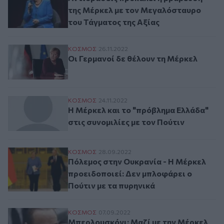
της Μέρκελ με τον Μεγαλόσταυρο
του Τάγματος της Αξίας
Οι Γερμανοί δε θέλουν τη Μέρκελ
ΚΟΣΜΟΣ
26.11.2022
Οι Γερμανοί δε θέλουν τη Μέρκελ
Η Μέρκελ και το "πρόβλημα Ελλάδα" στις 
ΚΟΣΜΟΣ
24.11.2022
Η Μέρκελ και το "πρόβλημα Ελλάδα"
στις συνομιλίες με τον Πούτιν
Πόλεμος στην Ουκρανία - Η Μέρκελ προει
ΚΟΣΜΟΣ
28.09.2022
Πόλεμος στην Ουκρανία - Η Μέρκελ
προειδοποιεί: Δεν μπλοφάρει ο
Πούτιν με τα πυρηνικά
Μπερλουσκόνι: Μαζί με την Μέρκελ θα μ
ΚΟΣΜΟΣ
07.09.2022
Μπερλουσκόνι: Μαζί με την Μέρκελ