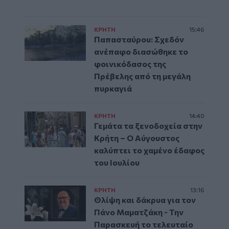
ΚΡΗΤΗ
15:46
Παπασταύρου: Σχεδόν
ανέπαφο διασώθηκε το
φοινικόδασος της
Πρέβελης από τη μεγάλη
πυρκαγιά
ΚΡΗΤΗ
14:40
Γεμάτα τα ξενοδοχεία στην
Κρήτη – Ο Αύγουστος
καλύπτει το χαμένο έδαφος
του Ιουλίου
ΚΡΗΤΗ
13:16
Θλίψη και δάκρυα για τον
Πάνο Μαματζάκη - Την
Παρασκευή το τελευταίο