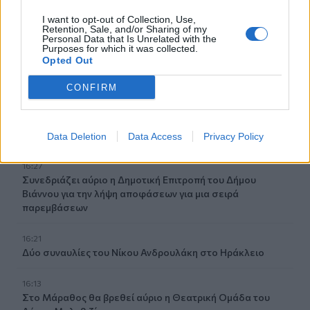
Προσωρινή διακοπή κυκλοφορίας την Παρασκευή στον
ΒΟΑΚ
I want to opt-out of Collection, Use,
Retention, Sale, and/or Sharing of my
Personal Data that Is Unrelated with the
16:41
Purposes for which it was collected.
Opted Out
Ο Βλαδίμηρος Κυριακίδης στο πλευρό των παιδιών του
ΠΑΓΝΗ για 5η χρονιά
CONFIRM
16:36
Ο κόσμος του ΟΦΗ «εξαφάνισε» 3.000 εισιτήρια σε
λιγότερο από 48 ώρες για το Σούπερ Καπ
Data Deletion
Data Access
Privacy Policy
16:27
Συνεδριάζει αύριο η Δημοτική Επιτροπή του Δήμου
Βιάννου για την λήψη αποφάσεων για μια σειρά
παρεμβάσεων
16:21
Δύο συναυλίες του Νίκου Ανδρουλάκη στο Ηράκλειο
16:13
Στο Μάραθος θα βρεθεί αύριο η Θεατρική Ομάδα του