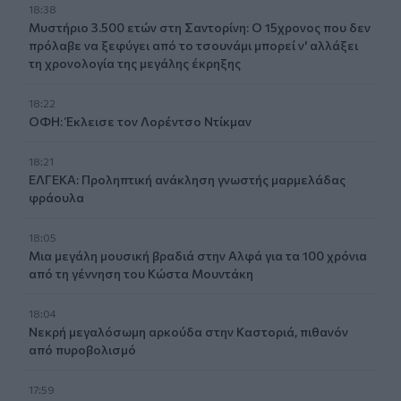
18:38
Μυστήριο 3.500 ετών στη Σαντορίνη: Ο 15χρονος που δεν
πρόλαβε να ξεφύγει από το τσουνάμι μπορεί ν' αλλάξει
τη χρονολογία της μεγάλης έκρηξης
18:22
ΟΦΗ: Έκλεισε τον Λορέντσο Ντίκμαν
18:21
ΕΛΓΕΚΑ: Προληπτική ανάκληση γνωστής μαρμελάδας
φράουλα
18:05
Μια μεγάλη μουσική βραδιά στην Αλφά για τα 100 χρόνια
από τη γέννηση του Κώστα Μουντάκη
18:04
Νεκρή μεγαλόσωμη αρκούδα στην Καστοριά, πιθανόν
από πυροβολισμό
17:59