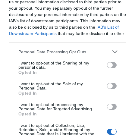
us or personal information disclosed to third parties prior to
Ροή ειδήσεων
Δημοφιλή
your opt-out. You may separately opt-out of the further
disclosure of your personal information by third parties on the
IAB’s list of downstream participants. This information may
19:48
also be disclosed by us to third parties on the
IAB’s List of
Εξαρθρώθηκε ομάδα που διακινούσε ναρκωτικά στην
Downstream Participants
that may further disclose it to other
Αθήνα και στην περιοχή της Πανεπιστημιούπολης
third parties.
Ζωγράφου
Personal Data Processing Opt Outs
19:33
Στέγνωσαν οι βρύσες σε Μαραθίτη και Βασιλειές
I want to opt-out of the Sharing of my
personal data.
Opted In
19:23
Τραγωδία στην Πάρο: Πνίγηκε 4χρονος σε πισίνα beach
I want to opt-out of the Sale of my
bar
Personal Data.
Opted In
19:15
I want to opt-out of processing my
Συνελήφθη 49χρονος, βασικό μέλος της εγκληματικής
Personal Data for Targeted Advertising.
οργάνωσης του «Έντικ»
Opted In
I want to opt-out of Collection, Use,
19:13
Retention, Sale, and/or Sharing of my
Το Φεστιβάλ Κινηματογράφου Χανίων παρουσιάζει τις
Personal Data that Is Unrelated with the