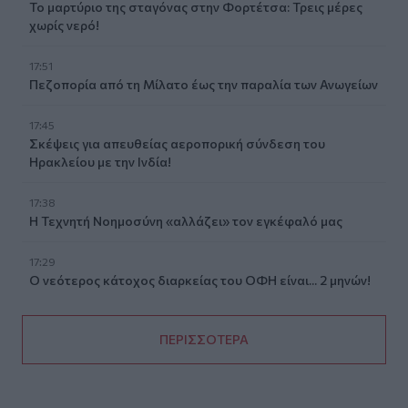
Το μαρτύριο της σταγόνας στην Φορτέτσα: Τρεις μέρες
χωρίς νερό!
17:51
Πεζοπορία από τη Μίλατο έως την παραλία των Ανωγείων
17:45
Σκέψεις για απευθείας αεροπορική σύνδεση του
Ηρακλείου με την Ινδία!
17:38
Η Τεχνητή Νοημοσύνη «αλλάζει» τον εγκέφαλό μας
17:29
Ο νεότερος κάτοχος διαρκείας του ΟΦΗ είναι... 2 μηνών!
ΠΕΡΙΣΣΟΤΕΡΑ