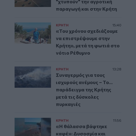
"χτυπούν" την αγροτική
παραγωγή και στην Κρήτη
ΚΡΗΤΗ
15:40
«Του χρόνου σχεδιάζουμε
να επιστρέψουμε στην
Κρήτη», μετά τη φωτιά στο
νότιο Ρέθυμνο
ΚΡΗΤΗ
13:28
Συναγερμός για τους
ισχυρούς ανέμους – Το...
παράδειγμα της Κρήτης
μετά τις δύσκολες
πυρκαγιές
ΚΡΗΤΗ
11:56
«Η θάλασσα βάφτηκε
καφέ»: Δυσοσμία και