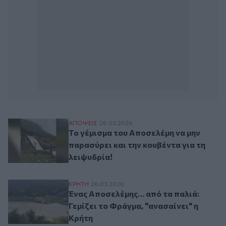
Το γέμισμα του Αποσελέμη να μην παρασύρ
ΑΠΟΨΕΙΣ
26.03.2026
Το γέμισμα του Αποσελέμη να μην
παρασύρει και την κουβέντα για τη
λειψυδρία!
Ένας Αποσελέμης… από τα παλιά: Γεμίζει 
ΚΡΗΤΗ
26.03.2026
Ένας Αποσελέμης… από τα παλιά:
Γεμίζει το Φράγμα, "ανασαίνει" η
Κρήτη