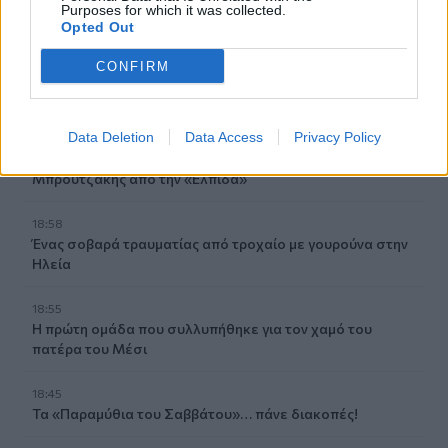
καλοκαιρινές του εκθέσεις
Purposes for which it was collected.
Opted Out
19:04
CONFIRM
Καύσωνας και καρδιοπαθείς: Οδηγός προστασίας από
την Ελληνική Καρδιολογική Εταιρεία
Data Deletion
Data Access
Privacy Policy
18:59
Μαρία Καρυστιανού: Αποχώρησε και ο Νίκος
Μπρουτζάκης από την «Ελπίδα»
18:58
Ένας σοβαρά τραυματίας από τροχαίο με γουρούνα στην
Ηλεία
18:55
Η πρώτη ομάδα που συλλυπήθηκε για τον χαμό του
πατέρα του Μέσι
18:45
Τα «Παραμύθια του Σαββάτου»… πάνε διακοπές!