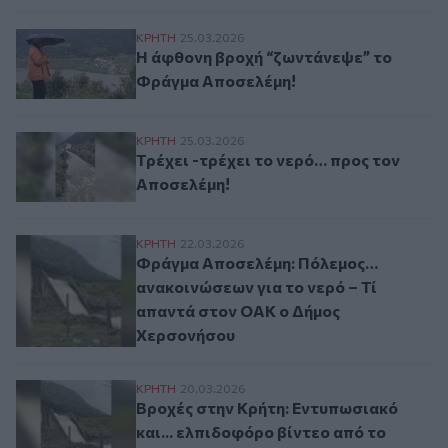
Η άφθονη βροχή “ζωντάνεψε” το Φράγμα 
ΚΡΗΤΗ
25.03.2026
Η άφθονη βροχή “ζωντάνεψε” το
Φράγμα Αποσελέμη!
Τρέχει -τρέχει το νερό… προς τον Αποσελ
ΚΡΗΤΗ
25.03.2026
Τρέχει -τρέχει το νερό… προς τον
Αποσελέμη!
Φράγμα Αποσελέμη: Πόλεμος… ανακοινώσε
ΚΡΗΤΗ
22.03.2026
Φράγμα Αποσελέμη: Πόλεμος…
ανακοινώσεων για το νερό – Τί
απαντά στον ΟΑΚ ο Δήμος
Χερσονήσου
Βροχές στην Κρήτη: Εντυπωσιακό και... 
ΚΡΗΤΗ
20.03.2026
Βροχές στην Κρήτη: Εντυπωσιακό
και... ελπιδοφόρο βίντεο από το