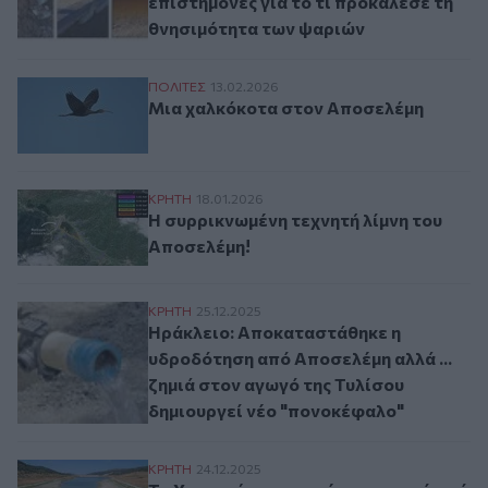
επιστήμονες για το τι προκάλεσε τη
θνησιμότητα των ψαριών
Μια χαλκόκοτα στον Αποσελέμη
ΠΟΛΙΤΕΣ
13.02.2026
Μια χαλκόκοτα στον Αποσελέμη
Η συρρικνωμένη τεχνητή λίμνη του Αποσε
ΚΡΗΤΗ
18.01.2026
Η συρρικνωμένη τεχνητή λίμνη του
Αποσελέμη!
Ηράκλειο: Αποκαταστάθηκε η υδροδότηση 
ΚΡΗΤΗ
25.12.2025
Ηράκλειο: Αποκαταστάθηκε η
υδροδότηση από Αποσελέμη αλλά ...
ζημιά στον αγωγό της Τυλίσου
δημιουργεί νέο "πονοκέφαλο"
Τα Χριστούγεννα... φέρνουν νερό από το
ΚΡΗΤΗ
24.12.2025