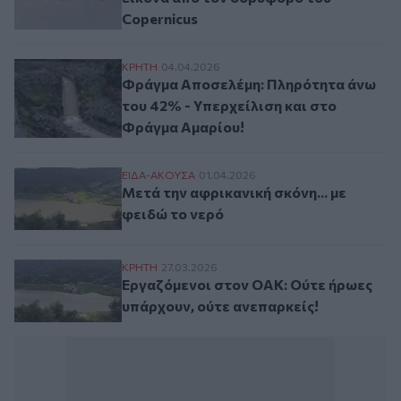
Copernicus
Φράγμα Αποσελέμη: Πληρότητα άνω του 4
ΚΡΗΤΗ
04.04.2026
Φράγμα Αποσελέμη: Πληρότητα άνω
του 42% - Υπερχείλιση και στο
Φράγμα Αμαρίου!
Μετά την αφρικανική σκόνη... με φειδώ το
ΕΙΔΑ-ΑΚΟΥΣΑ
01.04.2026
Μετά την αφρικανική σκόνη... με
φειδώ το νερό
Εργαζόμενοι στον ΟΑΚ: Ούτε ήρωες υπάρχ
ΚΡΗΤΗ
27.03.2026
Εργαζόμενοι στον ΟΑΚ: Ούτε ήρωες
υπάρχουν, ούτε ανεπαρκείς!