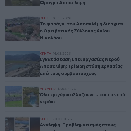
Φράγμα Αποσελέμη
Το φαράγγι του Αποσελέμη διέσχισε ο Ορ
ΚΡΗΤΗ
16.03.2026
Το φαράγγι του Αποσελέμη διέσχισε
ο Ορειβατικός Σύλλογος Αγίου
Νικολάου
Εγκατάσταση Επεξεργασίας Νερού Αποσε
ΚΡΗΤΗ
14.03.2026
Εγκατάσταση Επεξεργασίας Νερού
Αποσελέμη: Τρίωρη στάση εργασίας
από τους συμβασιούχους
Όλα τριγύρω αλλάζουνε …και το νερό νερ
ΑΠΟΨΕΙΣ
12.03.2026
Όλα τριγύρω αλλάζουνε …και το νερό
νεράκι!
Ανάληψη: Προβληματισμός στους επιστήμο
ΚΡΗΤΗ
20.02.2026
Ανάληψη: Προβληματισμός στους