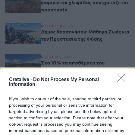
ψαριών και χλωρίδας που χρειάζεται
προστασία
Δήμος Χερσονήσου: Μάθημα Ζωής για την
ΚΡΗΤΗ
30.10.2025
Δήμος Χερσονήσου: Μάθημα Ζωής για
την Προστασία της Φύσης
Στο 10% τα αποθέματα του φράγματος Απο
ΚΡΗΤΗ
18.10.2025
Στο 10% τα αποθέματα του
φράγματος Αποσελέμη - Δείτε
εικόνες
Cretalive -
Do Not Process My Personal
Information
If you wish to opt-out of the sale, sharing to third parties, or
Σελιδοποίηση
Current page
1
Προηγούμενη σελίδα
Next page
processing of your personal or sensitive information for
targeted advertising by us, please use the below opt-out
section to confirm your selection. Please note that after your
opt-out request is processed you may continue seeing
interest-based ads based on personal information utilized by