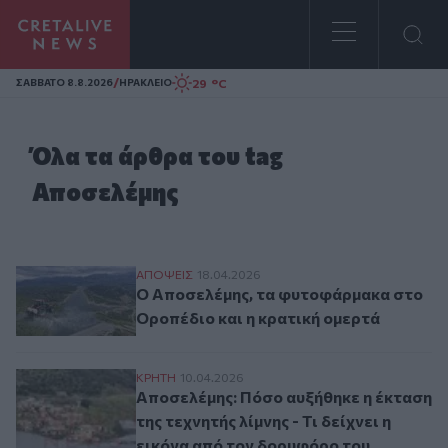
Homepage
/
29 °C
ΣAΒΒΑΤΟ 8.8.2026
ΗΡΑΚΛΕΙΟ
Όλα τα άρθρα του tag
Αποσελέμης
Ο Αποσελέμης, τα φυτοφάρμακα στο Οροπ
ΑΠΟΨΕΙΣ
18.04.2026
Ο Αποσελέμης, τα φυτοφάρμακα στο
Οροπέδιο και η κρατική ομερτά
Αποσελέμης: Πόσο αυξήθηκε η έκταση της τ
ΚΡΗΤΗ
10.04.2026
Αποσελέμης: Πόσο αυξήθηκε η έκταση
της τεχνητής λίμνης - Τι δείχνει η
εικόνα από τον δορυφόρο του