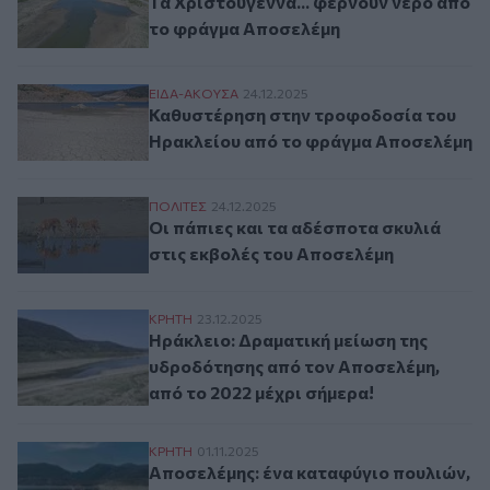
Τα Χριστούγεννα... φέρνουν νερό από
το φράγμα Αποσελέμη
Καθυστέρηση στην τροφοδοσία του Ηρακ
ΕΙΔΑ-ΑΚΟΥΣΑ
24.12.2025
Καθυστέρηση στην τροφοδοσία του
Ηρακλείου από το φράγμα Αποσελέμη
Οι πάπιες και τα αδέσποτα σκυλιά στις ε
ΠΟΛΙΤΕΣ
24.12.2025
Οι πάπιες και τα αδέσποτα σκυλιά
στις εκβολές του Αποσελέμη
Ηράκλειο: Δραματική μείωση της υδροδότ
ΚΡΗΤΗ
23.12.2025
Ηράκλειο: Δραματική μείωση της
υδροδότησης από τον Αποσελέμη,
από το 2022 μέχρι σήμερα!
Αποσελέμης: ένα καταφύγιο πουλιών, ψαρ
ΚΡΗΤΗ
01.11.2025
Αποσελέμης: ένα καταφύγιο πουλιών,