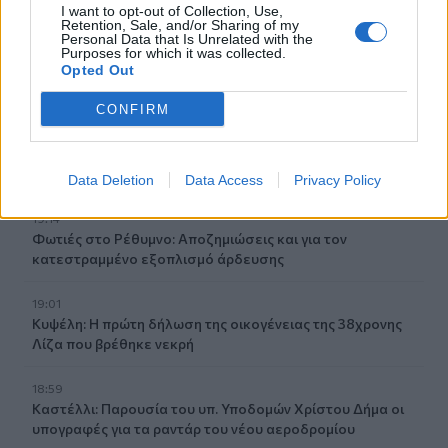
υπερσύγχρονο αυτοκινητόδρομο»
I want to opt-out of Collection, Use,
Retention, Sale, and/or Sharing of my
Personal Data that Is Unrelated with the
19:23
Purposes for which it was collected.
Ρέθυμνο: 19 κτίρια κρίθηκαν «κόκκινα» μετά τις φονικές
Opted Out
πυρκαγιές
CONFIRM
19:16
Σαμοθράκη: Στο νοσοκομείο 15χρονη μετά από πτώση –
Ειδοποίησε μόνη της το 112
Data Deletion
Data Access
Privacy Policy
19:14
Φωτιές στο Ρέθυμνο: Αποζημιώσεις και για τον
κατεστραμμένο εξοπλισμό άρδευσης
19:01
Κυψέλη: Η πρώτη δήλωση της οικογένειας της 38χρονης
Λίζα που βρέθηκε νεκρή
18:59
Καστέλλι: Παρουσία του υπ. Υποδομών Χρίστου Δήμα οι
υπογραφές για τα ραντάρ του νέου αεροδρομίου