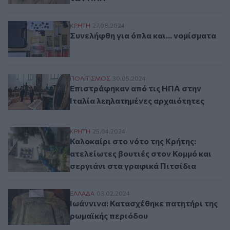
Συνελήφθη για όπλα και... νομίσματα
ΚΡΗΤΗ
27.08.2024
Συνελήφθη για όπλα και... νομίσματα
Επιστράφηκαν από τις ΗΠΑ στην Ιταλία λ
ΠΟΛΙΤΙΣΜΟΣ
30.05.2024
Επιστράφηκαν από τις ΗΠΑ στην
Ιταλία λεηλατημένες αρχαιότητες
Καλοκαίρι στο νότο της Κρήτης: ατελείωτ
ΚΡΗΤΗ
25.04.2024
Καλοκαίρι στο νότο της Κρήτης:
ατελείωτες βουτιές στον Κομμό και
σεργιάνι στα γραφικά Πιτσίδια
Ιωάννινα: Κατασχέθηκε πατητήρι της ρωμ
ΕΛΛAΔΑ
03.02.2024
Ιωάννινα: Κατασχέθηκε πατητήρι της
ρωμαϊκής περιόδου