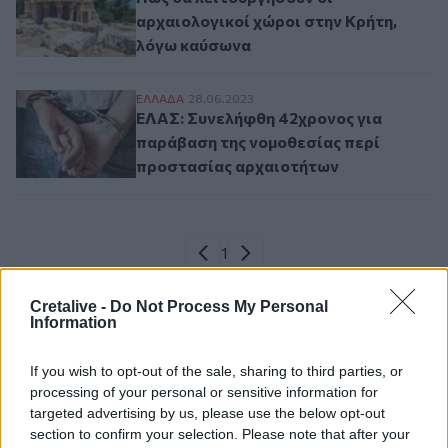
αρχαιολογικοί χώροι στην Κρήτη,
λόγω καύσωνα
ΕΛΑΣ: Συνελήφθη 42χρονος για παράβαση
ΕΛΛAΔΑ
28.06.2023
ΕΛΑΣ: Συνελήφθη 42χρονος για
παράβαση της νομοθεσίας περί
προστασίας αρχαιοτήτων
Σελιδοποίηση
Current page
1
Προηγούμενη σελίδα
Next page
Cretalive -
Do Not Process My Personal
Information
If you wish to opt-out of the sale, sharing to third parties, or
Ροή ειδήσεων
Δημοφιλή
processing of your personal or sensitive information for
targeted advertising by us, please use the below opt-out
section to confirm your selection. Please note that after your
20:15