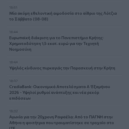
18:51
Μία ακόμη εθελοντική αιμοδοσία στο αίθριο της Λότζια
το Σάββατο (08-08)
18:44
Ευρωπαϊκή διάκριση για το Πανεπιστήμιο Κρήτης:
Χρηματοδότηση 1,5 εκατ. ευρώ για την Τεχνητή
Νοημοσύνη
18:44
Υψηλός κίνδυνος πυρκαγιάς την Παρασκευή στην Κρήτη
18:37
CrediaBank: Οικονομικά Αποτελέσματα A ’Εξαμήνου
2026 - Υψηλοί ρυθμοί ανάπτυξης και νέα ρεκόρ
επιδόσεων
18:32
Αγωνία για την 20χρονη Ραφαέλα: Από το ΠΑΓΝΗ στην
Αθήνα η φοιτήτρια που τραυματίστηκε σε τροχαίο στο
ΙΤΕ