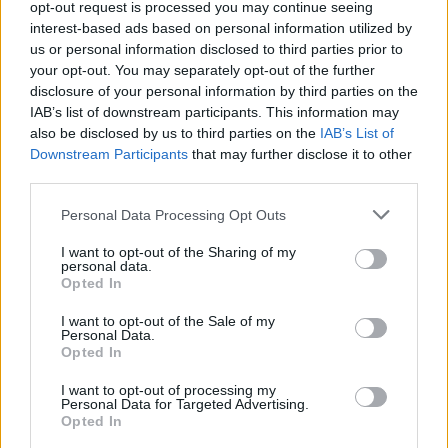
Γερμανία: Τουλάχιστον 25 τραυματίες, οι επτά σοβαρά,
opt-out request is processed you may continue seeing
από σύγκρουση δύο τραμ - Δείτε βίντεο
interest-based ads based on personal information utilized by
us or personal information disclosed to third parties prior to
your opt-out. You may separately opt-out of the further
20:06
Οργανωτικό λίφτινγκ χρειάζονται οι δήμοι
disclosure of your personal information by third parties on the
IAB’s list of downstream participants. This information may
also be disclosed by us to third parties on the
IAB’s List of
19:57
Downstream Participants
that may further disclose it to other
Ζ. Κωνσταντοπούλου για πυρκαγιές: Αυτό που συμβαίνει
third parties.
δεν είναι ατύχημα αλλά έγκλημα συνεχιζόμενο
Personal Data Processing Opt Outs
19:56
Σε κλίμα οδύνης το ύστατο χαίρε στον Αριστοτέλη
I want to opt-out of the Sharing of my
Δαμίγο που έχασε τη ζωή του κατά τη συντριβή των
personal data.
ελικοπτέρων στην Ψάθα
Opted In
I want to opt-out of the Sale of my
19:42
Personal Data.
Χανιά: Εκδήλωση μνήμης για τα 81 χρόνια από τη
Opted In
Χιροσίμα και το Ναγκασάκι
I want to opt-out of processing my
Personal Data for Targeted Advertising.
19:33
Opted In
Σενετάκης για ΒΟΑΚ: «Η Κρήτη αποκτά επιτέλους έναν