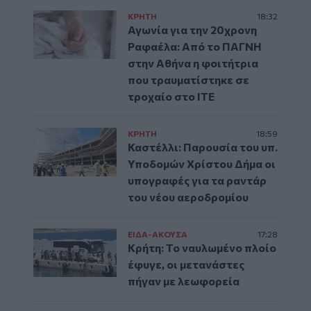
ΚΡΗΤΗ
18:32
Αγωνία για την 20χρονη
Ραφαέλα: Από το ΠΑΓΝΗ
στην Αθήνα η φοιτήτρια
που τραυματίστηκε σε
τροχαίο στο ΙΤΕ
ΚΡΗΤΗ
18:59
Καστέλλι: Παρουσία του υπ.
Υποδομών Χρίστου Δήμα οι
υπογραφές για τα ραντάρ
του νέου αεροδρομίου
ΕΙΔΑ-ΑΚΟΥΣΑ
17:28
Κρήτη: Το ναυλωμένο πλοίο
έφυγε, οι μετανάστες
πήγαν με λεωφορεία