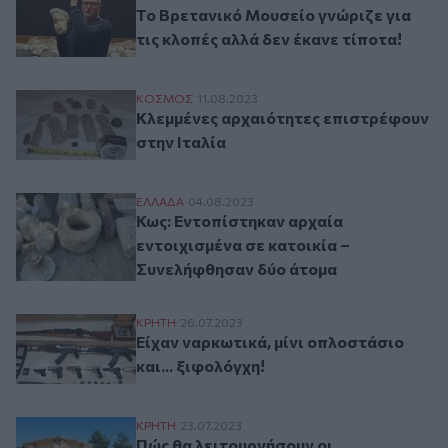
Το Βρετανικό Μουσείο γνώριζε για
τις κλοπές αλλά δεν έκανε τίποτα!
Κλεμμένες αρχαιότητες επιστρέφουν στην
ΚΟΣΜΟΣ
11.08.2023
Κλεμμένες αρχαιότητες επιστρέφουν
στην Ιταλία
Κως: Εντοπίστηκαν αρχαία εντοιχισμένα 
ΕΛΛAΔΑ
04.08.2023
Κως: Εντοπίστηκαν αρχαία
εντοιχισμένα σε κατοικία –
Συνελήφθησαν δύο άτομα
Είχαν ναρκωτικά, μίνι οπλοστάσιο και... ξ
ΚΡΗΤΗ
26.07.2023
Είχαν ναρκωτικά, μίνι οπλοστάσιο
και... ξιφολόγχη!
Πώς θα λειτουργήσουν οι αρχαιολογικοί 
ΚΡΗΤΗ
23.07.2023
Πώς θα λειτουργήσουν οι