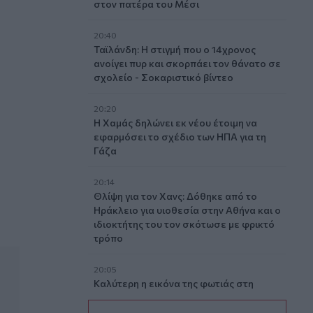
στον πατέρα του Μέσι
20:40
Ταϊλάνδη: Η στιγμή που ο 14χρονος
ανοίγει πυρ και σκορπάει τον θάνατο σε
σχολείο - Σοκαριστικό βίντεο
20:20
Η Χαμάς δηλώνει εκ νέου έτοιμη να
ς μαθήτριάς του
εφαρμόσει το σχέδιο των ΗΠΑ για τη
Γάζα
20:14
Θλίψη για τον Χανς: Δόθηκε από το
Ηράκλειο για υιοθεσία στην Αθήνα και ο
ιδιοκτήτης του τον σκότωσε με φρικτό
τρόπο
20:05
Καλύτερη η εικόνα της φωτιάς στη
Μικρή Βίγλα της Νάξου