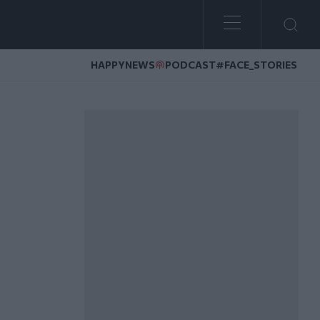
HAPPYNEWS
PODCAST
#FACE_STORIES
ευτικός αποφυλακίζεται υπό όρους