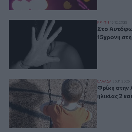
Στο Αυτόφωρο ο
ΚΡΗΤΗ
15.12.2025
Στο Αυτόφω
15χρονη στη
Φρίκη στην Αθήν
ΕΛΛAΔΑ
26.11.2025
Φρίκη στην 
ηλικίας 2 κα