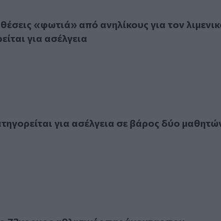
ις «φωτιά» από ανηλίκους για τον λιμενικό που κατηγορείτα
θέσεις «φωτιά» από ανηλίκους για τον λιμενικ
είται για ασέλγεια
γορείται για ασέλγεια σε βάρος δύο μαθητών στο Βόλο
ατηγορείται για ασέλγεια σε βάρος δύο μαθητώ
2χρονος αθλητικός παράγοντας που συνελήφθη για ασέλγεια