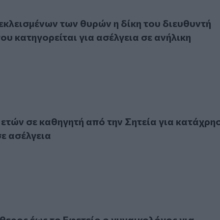
ισμένων των θυρών η δίκη του διευθυντή Γυμνασίου που κατ
εκλεισμένων των θυρών η δίκη του διευθυντή
ου κατηγορείται για ασέλγεια σε ανήλικη
ών σε καθηγητή από την Σητεία για κατάχρηση μαθητριών σε 
 ετών σε καθηγητή από την Σητεία για κατάχρη
ε ασέλγεια
ος έως το Εφετείο ο γυναικολόγος για υποθέσεις ασέλγειας 
θερος έως το Εφετείο ο γυναικολόγος για