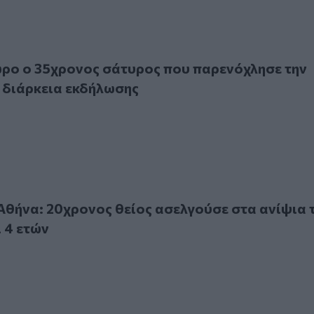
 35χρονος σάτυρος που παρενόχλησε την 15χρονη στη διά
ρο ο 35χρονος σάτυρος που παρενόχλησε την
 διάρκεια εκδήλωσης
α: 20χρονος θείος ασελγούσε στα ανίψια του ηλικίας 2 και 4
Αθήνα: 20χρονος θείος ασελγούσε στα ανίψια 
ι 4 ετών