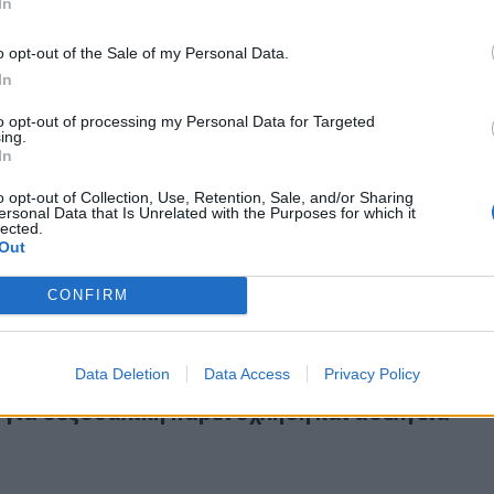
In
o opt-out of the Sale of my Personal Data.
In
to opt-out of processing my Personal Data for Targeted
ing.
ς: 44χρονος ασελγούσε σε ανήλικο έναντι αμοιβής
In
υλής: 44χρονος ασελγούσε σε ανήλικο έναντι
o opt-out of Collection, Use, Retention, Sale, and/or Sharing
ersonal Data that Is Unrelated with the Purposes for which it
lected.
Out
CONFIRM
πίστες: Ο πασίγνωστος τραγουδιστής και οι καταγγελίες γι
5
Data Deletion
Data Access
Privacy Policy
ις πίστες: Ο πασίγνωστος τραγουδιστής και ο
 για σεξουαλική παρενόχληση και ασέλγεια