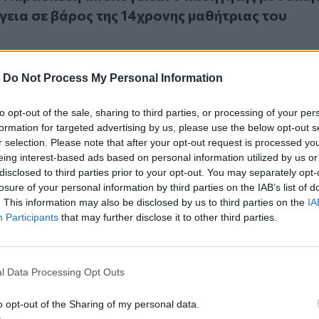
λγεια σε βάρος της 14χρονης μαθήτριας του
-
Do Not Process My Personal Information
to opt-out of the sale, sharing to third parties, or processing of your per
τρια καταγγέλλει εκπαιδευτικό για ανάρμοστη συμπεριφορ
formation for targeted advertising by us, please use the below opt-out s
αθήτρια καταγγέλλει εκπαιδευτικό για ανάρμο
r selection. Please note that after your opt-out request is processed y
ά με… μασάζ
eing interest-based ads based on personal information utilized by us or
disclosed to third parties prior to your opt-out. You may separately opt-
losure of your personal information by third parties on the IAB’s list of
. This information may also be disclosed by us to third parties on the
IA
Participants
that may further disclose it to other third parties.
ρονος που κατηγορείται ότι ασέλγησε σε βάρος δίδυμων Α
l Data Processing Opt Outs
64χρονος που κατηγορείται ότι ασέλγησε σε
μων ΑμεΑ στην Κυψέλη
o opt-out of the Sharing of my personal data.