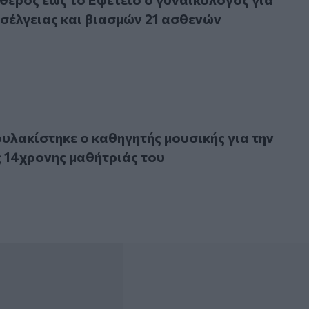
σέλγειας και βιασμών 21 ασθενών
κίστηκε ο καθηγητής μουσικής για την υπόθεση της 14χρονη
υλακίστηκε ο καθηγητής μουσικής για την
 14χρονης μαθήτριάς του