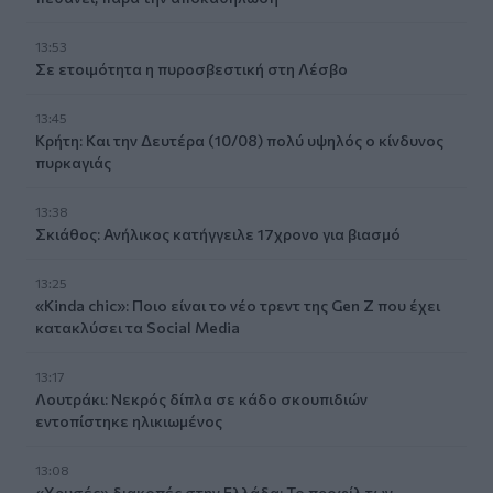
13:53
Σε ετοιμότητα η πυροσβεστική στη Λέσβο
13:45
Κρήτη: Και την Δευτέρα (10/08) πολύ υψηλός ο κίνδυνος
πυρκαγιάς
13:38
Σκιάθος: Ανήλικος κατήγγειλε 17χρονο για βιασμό
13:25
«Kinda chic»: Ποιο είναι το νέο τρεντ της Gen Z που έχει
κατακλύσει τα Social Media
13:17
Λουτράκι: Νεκρός δίπλα σε κάδο σκουπιδιών
εντοπίστηκε ηλικιωμένος
13:08
«Χρυσές» διακοπές στην Ελλάδα: Το προφίλ των