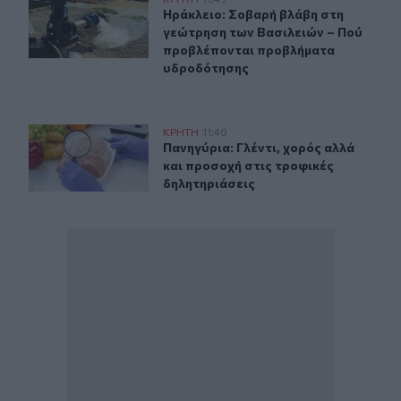
Ηράκλειο: Σοβαρή βλάβη στη γεώτρηση των Βασιλειών
Ηράκλειο: Σοβαρή βλάβη στη γεώτ
Ηράκλειο: Σοβαρή βλάβη στη
γεώτρηση των Βασιλειών – Πού
προβλέπονται προβλήματα
υδροδότησης
Πανηγύρια: Γλέντι, χορός αλλά και προσοχή στις τροφι
ΚΡΗΤΗ
11:40
Πανηγύρια: Γλέντι, χορός αλλά και
Πανηγύρια: Γλέντι, χορός αλλά
και προσοχή στις τροφικές
δηλητηριάσεις