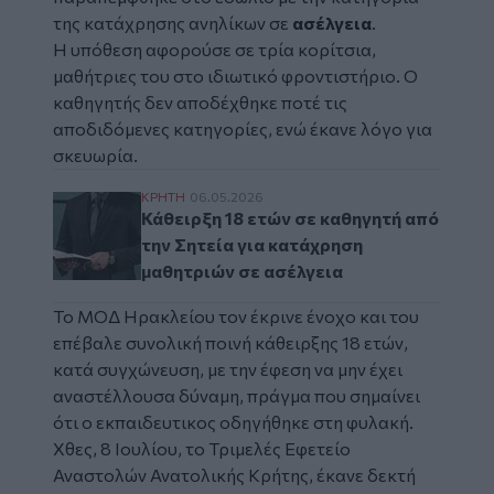
της κατάχρησης ανηλίκων σε
ασέλγεια
.
Η υπόθεση αφορούσε σε τρία κορίτσια,
μαθήτριες του στο ιδιωτικό φροντιστήριο. Ο
καθηγητής δεν αποδέχθηκε ποτέ τις
αποδιδόμενες κατηγορίες, ενώ έκανε λόγο για
σκευωρία.
Κάθειρξη 18 ετών σε καθηγητή από την Σητ
ΚΡΗΤΗ
06.05.2026
Κάθειρξη 18 ετών σε καθηγητή από
την Σητεία για κατάχρηση
μαθητριών σε ασέλγεια
Το ΜΟΔ Ηρακλείου τον έκρινε ένοχο και του
επέβαλε συνολική ποινή κάθειρξης 18 ετών,
κατά συγχώνευση, με την έφεση να μην έχει
αναστέλλουσα δύναμη, πράγμα που σημαίνει
ότι ο εκπαιδευτικος οδηγήθηκε στη φυλακή.
Χθες, 8 Ιουλίου, το Τριμελές Εφετείο
Αναστολών Ανατολικής Κρήτης, έκανε δεκτή