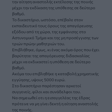
την αίτηση αναστολής εκτέλεσης της ποινής
μέχρι την εκδίκαση της υπόθεσης σε δεύτερο
βαθμό.
Το δικαστήριο, ωστόσο, επέβαλε στον
εκπαιδευτικό τους όρους της απαγόρευσης
εξόδου από τη χώρα, της εμφάνισης στο
Αστυνομικό Τμήμα και της μη προσέγγισης των
τριών πρώην μαθητριών του.
Επιβλήθηκε, όμως, κι ένας ακόμα όρος που έχει
βαρύτητα: της απαγόρευσης διδασκαλίας
μέχρι να εκδικαστεί η υπόθεση σε δεύτερο
βαθμό.
Ακόμα του επιβληθήκε η καταβολή χρηματικής
εγγύησης, υψους 5000 ευρώ.
Στο δικαστήριο παρέστησαν αρκετοί
συγγενείς, φίλοι και συνάδελφοι του.
Να σημειωθεί οτι η εισαγγελέας της έδρας
πρότεινε να μη γίνει δεκτή η αίτηση αναστολής
της ποινής.