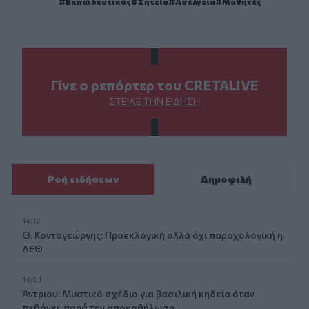
Εκπαιδευτικός
Σητεία
Ασέλγεια
Μαθητές
Γίνε ο ρεπόρτερ του CRETALIVE
ΣΤΕΊΛΕ ΤΗΝ ΕΊΔΗΣΗ
Ροή ειδήσεων
Δημοφιλή
14:17
Θ. Κοντογεώργης: Προεκλογική αλλά όχι παροχολογική η
ΔΕΘ
14:01
Άντριου: Μυστικό σχέδιο για βασιλική κηδεία όταν
πεθάνει, παρά την αποκαθήλωση