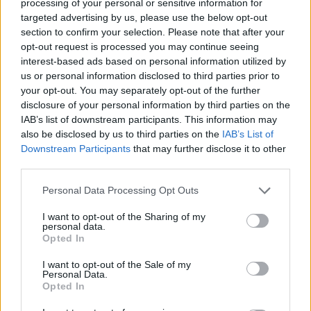
processing of your personal or sensitive information for
12:15
targeted advertising by us, please use the below opt-out
Κίσσαμος: 32χρονος κατηγορείται για πέντε κλοπές από
section to confirm your selection. Please note that after your
επιχειρήσεις
opt-out request is processed you may continue seeing
interest-based ads based on personal information utilized by
12:14
us or personal information disclosed to third parties prior to
Τροχαίο ατύχημα το πρωί στην Πάρνηθα - Στο
your opt-out. You may separately opt-out of the further
νοσοκομείο 4 άτομα
disclosure of your personal information by third parties on the
IAB’s list of downstream participants. This information may
11:59
also be disclosed by us to third parties on the
IAB’s List of
Τραγωδία στα Μάλια: 64χρονος ανασύρθηκε νεκρός από
Downstream Participants
that may further disclose it to other
τη θάλασσα
third parties.
Personal Data Processing Opt Outs
11:55
Σορός 57χρονης στον Λυκαβηττό: Τι εξετάζουν οι αρχές
I want to opt-out of the Sharing of my
για τη μοιραία πτώση
personal data.
Opted In
11:49
I want to opt-out of the Sale of my
Ηράκλειο: Σοβαρή βλάβη στη γεώτρηση των Βασιλειών –
Personal Data.
Πού προβλέπονται προβλήματα υδροδότησης
Opted In
11:43