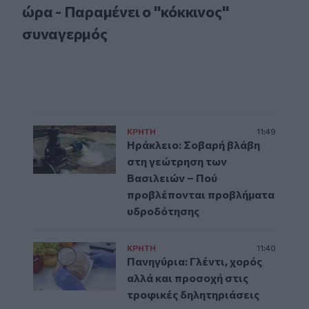
ώρα - Παραμένει ο "κόκκινος"
συναγερμός
ΚΡΗΤΗ
11:49
Ηράκλειο: Σοβαρή βλάβη
στη γεώτρηση των
Βασιλειών – Πού
προβλέπονται προβλήματα
υδροδότησης
ΚΡΗΤΗ
11:40
Πανηγύρια: Γλέντι, χορός
αλλά και προσοχή στις
τροφικές δηλητηριάσεις