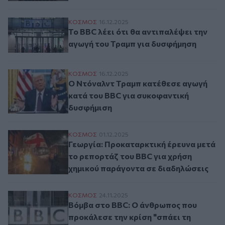
Το BBC λέει ότι θα αντιπαλέψει την αγωγ
ΚΟΣΜΟΣ
16.12.2025
Το BBC λέει ότι θα αντιπαλέψει την
αγωγή του Τραμπ για δυσφήμηση
Ο Ντόναλντ Τραμπ κατέθεσε αγωγή κατά 
ΚΟΣΜΟΣ
16.12.2025
Ο Ντόναλντ Τραμπ κατέθεσε αγωγή
κατά του BBC για συκοφαντική
δυσφήμιση
Γεωργία: Προκαταρκτική έρευνα μετά το 
ΚΟΣΜΟΣ
01.12.2025
Γεωργία: Προκαταρκτική έρευνα μετά
το ρεπορτάζ του BBC για χρήση
χημικού παράγοντα σε διαδηλώσεις
Βόμβα στο BBC: Ο άνθρωπος που προκάλεσ
ΚΟΣΜΟΣ
24.11.2025
Βόμβα στο BBC: Ο άνθρωπος που
προκάλεσε την κρίση "σπάει τη