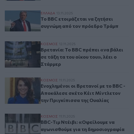
Το BBC ετοιμάζεται να ζητήσει συγνώμη 
ΕΛΛAΔΑ
13.11.2025
Το BBC ετοιμάζεται να ζητήσει
συγνώμη από τον πρόεδρο Τράμπ
Βρετανία: Το BBC πρέπει «να βάλει σε τάξ
ΚΟΣΜΟΣ
12.11.2025
Βρετανία: Το BBC πρέπει «να βάλει
σε τάξη τα του οίκου του», λέει ο
Στάρμερ
Ενοχλημένοι οι Βρετανοί με το BBC - Απο
ΚΟΣΜΟΣ
11.11.2025
Ενοχλημένοι οι Βρετανοί με το BBC -
Αποκάλεσε σκέτο Κέιτ Μίντλετον
την Πριγκίπισσα της Ουαλίας
BBC-Τιμ Ντέιβι: «Οφείλουμε να αγωνισθο
ΚΟΣΜΟΣ
11.11.2025
BBC-Τιμ Ντέιβι: «Οφείλουμε να
αγωνισθούμε για τη δημοσιογραφία