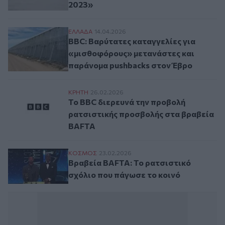
2023»
BBC: Βαρύτατες καταγγελίες για «μισθο
ΕΛΛAΔΑ
14.04.2026
BBC: Βαρύτατες καταγγελίες για
«μισθοφόρους» μετανάστες και
παράνομα pushbacks στον Έβρο
Το BBC διερευνά την προβολή ρατσιστικ
ΚΡΗΤΗ
26.02.2026
Το BBC διερευνά την προβολή
ρατσιστικής προσβολής στα βραβεία
BAFTA
Βραβεία BAFTA: Το ρατσιστικό σχόλιο πο
ΚΟΣΜΟΣ
23.02.2026
Βραβεία BAFTA: Το ρατσιστικό
σχόλιο που πάγωσε το κοινό