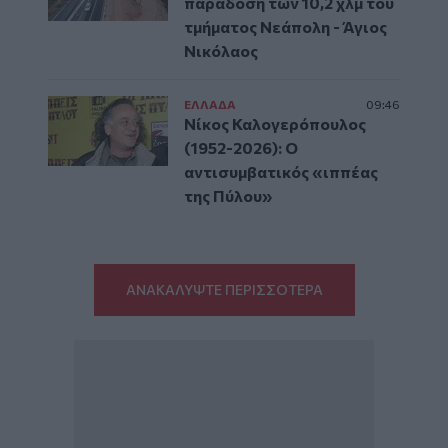
παράδοση των 10,2 χλμ του
τμήματος Νεάπολη - Άγιος
Νικόλαος
ΕΛΛAΔΑ
09:46
Νίκος Καλογερόπουλος
(1952-2026): O
αντισυμβατικός «ιππέας
της Πύλου»
ΑΝΑΚΑΛΥΨΤΕ ΠΕΡΙΣΣΟΤΕΡΑ