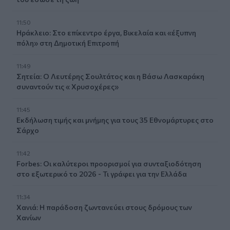
11:50
Ηράκλειο: Στο επίκεντρο έργα, Βικελαία και «έξυπνη
πόλη» στη Δημοτική Επιτροπή
11:49
Σητεία: Ο Λευτέρης Σουλτάτος και η Βάσω Λασκαράκη
συναντούν τις « Χρυσοχέρες»
11:45
Εκδήλωση τιμής και μνήμης για τους 35 Εθνομάρτυρες στο
Σάρχο
11:42
Forbes: Οι καλύτεροι προορισμοί για συνταξιοδότηση
στο εξωτερικό το 2026 - Τι γράφει για την Ελλάδα
11:34
Χανιά: Η παράδοση ζωντανεύει στους δρόμους των
Χανίων