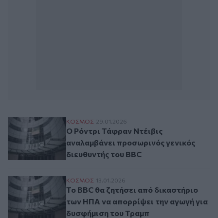
Ο Ρόντρι Τάφραν Ντέιβις αναλαμβάνει πρ
ΚΟΣΜΟΣ
29.01.2026
Ο Ρόντρι Τάφραν Ντέιβις
αναλαμβάνει προσωρινός γενικός
διευθυντής του BBC
Το BBC θα ζητήσει από δικαστήριο των Η
ΚΟΣΜΟΣ
13.01.2026
Το BBC θα ζητήσει από δικαστήριο
των ΗΠΑ να απορρίψει την αγωγή για
δυσφήμιση του Τραμπ