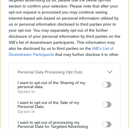
targeted advertising by us, please use the below opt-out
section to confirm your selection. Please note that after your
opt-out request is processed you may continue seeing
Ροή ειδήσεων
Δημοφιλή
interest-based ads based on personal information utilized by
us or personal information disclosed to third parties prior to
your opt-out. You may separately opt-out of the further
13:33
disclosure of your personal information by third parties on the
Πέθανε ο φιλόσοφος και συγγραφέας, Στέλιος Ράμφος
IAB’s list of downstream participants. This information may
also be disclosed by us to third parties on the
IAB’s List of
13:26
Downstream Participants
that may further disclose it to other
Μήλος: Μπαράζ αντιδράσεων και εισαγγελική
third parties.
παρέμβαση για το ελικόπτερο που προσγειώθηκε στο
Σαρακήνικο
Personal Data Processing Opt Outs
13:22
I want to opt-out of the Sharing of my
personal data.
Δήμος Φαιστού: Εκδήλωση Μνήμης Πεσόντων
Opted In
Σκουρβούλων
I want to opt-out of the Sale of my
13:11
Personal Data.
Περιφέρεια Κρήτης: Μισό εκατομ. ευρώ για έργα οδικής
Opted In
ασφάλειας
I want to opt-out of processing my
Personal Data for Targeted Advertising.