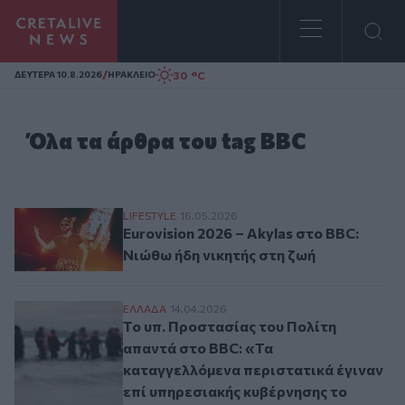
Homepage
/
30 °C
ΔΕΥΤΕΡΑ 10.8.2026
ΗΡΑΚΛΕΙΟ
Όλα τα άρθρα του tag BBC
Eurovision 2026 – Akylas στο BBC: Νιώθω 
LIFESTYLE
16.05.2026
Eurovision 2026 – Akylas στο BBC:
Νιώθω ήδη νικητής στη ζωή
Το υπ. Προστασίας του Πολίτη απαντά στ
ΕΛΛAΔΑ
14.04.2026
Το υπ. Προστασίας του Πολίτη
απαντά στο BBC: «Τα
καταγγελλόμενα περιστατικά έγιναν
επί υπηρεσιακής κυβέρνησης το