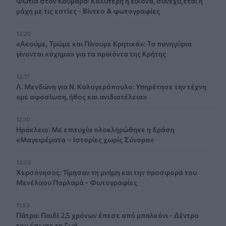
Φωτιά στον Κουβαρά: Καλύτερη η εικόνα, συνεχίζεται η
μάχη με τις εστίες - Βίντεο & φωτογραφίες
12:20
«Ακούμε, Τρώμε και Πίνουμε Κρητικά»: Τα πανηγύρια
γίνονται «όχημα» για τα προϊόντα της Κρήτης
12:17
Λ. Μενδώνη για Ν. Καλογερόπουλο: Υπηρέτησε την τέχνη
«με αφοσίωση, ήθος και ανιδιοτέλεια»
12:10
Ηράκλειο: Με επιτυχία ολοκληρώθηκε η δράση
«Μαγειρέματα – Ιστορίες χωρίς Σύνορα»
12:02
Χερσόνησος: Τίμησαν τη μνήμη και την προσφορά του
Μενέλαου Παρλαμά - Φωτογραφίες
11:53
Πάτρα: Παιδί 2,5 χρόνων έπεσε από μπαλκόνι - Δέντρο
του έσωσε τη ζωή