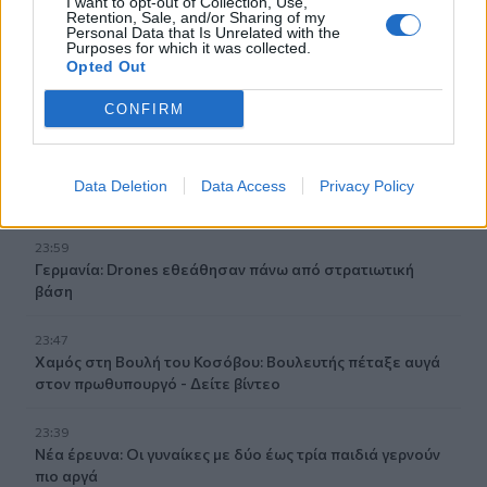
I want to opt-out of Collection, Use,
φρούτα με πρωτεΐνη και βάλτε τα στο πιάτο σας
Retention, Sale, and/or Sharing of my
Personal Data that Is Unrelated with the
Purposes for which it was collected.
01:40
Opted Out
Αυτά τα ζώδια θα ζήσουν τον απόλυτο έρωτα έως το
τέλος του καλοκαιριού
CONFIRM
00:35
Ρούχα και αξεσουάρ από την ταινία «The Devil Wears
Data Deletion
Data Access
Privacy Policy
Prada 2» πωλούνται σε δημοπρασία
23:59
Γερμανία: Drones εθεάθησαν πάνω από στρατιωτική
βάση
23:47
Χαμός στη Βουλή του Κοσόβου: Βουλευτής πέταξε αυγά
στον πρωθυπουργό - Δείτε βίντεο
23:39
Νέα έρευνα: Οι γυναίκες με δύο έως τρία παιδιά γερνούν
πιο αργά