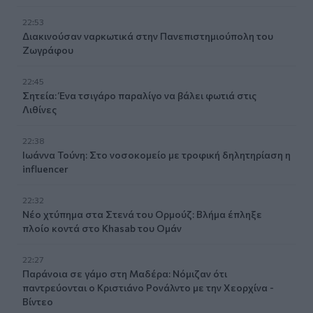
22:53
Διακινούσαν ναρκωτικά στην Πανεπιστημιούπολη του
Ζωγράφου
22:45
Σητεία: Ένα τσιγάρο παραλίγο να βάλει φωτιά στις
Λιθίνες
22:38
Ιωάννα Τούνη: Στο νοσοκομείο με τροφική δηλητηρίαση η
influencer
22:32
Νέο χτύπημα στα Στενά του Ορμούζ: Βλήμα έπληξε
πλοίο κοντά στο Khasab του Ομάν
22:27
Παράνοια σε γάμο στη Μαδέρα: Νόμιζαν ότι
παντρεύονται ο Κριστιάνο Ρονάλντο με την Χεορχίνα -
Βίντεο