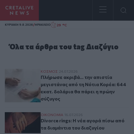
Homepage
/
29 °C
ΚΥΡΙΑΚΗ 9.8.2026
ΗΡΑΚΛΕΙΟ
Όλα τα άρθρα του tag Διαζύγιο
Πλήρωσε ακριβά... την απιστία μεγιστάνα
ΚΟΣΜΟΣ
24.07.2026
Πλήρωσε ακριβά... την απιστία
μεγιστάνας από τη Νότια Κορέα: 644
εκατ. δολάρια θα πάρει η πρώην
σύζυγος
Divorce rings: Η νέα αγορά πίσω από τα δ
ΟΙΚΟΝΟΜΙΑ
16.07.2026
Divorce rings: Η νέα αγορά πίσω από
τα διαμάντια του διαζυγίου