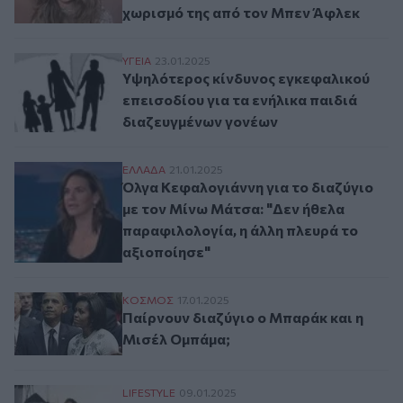
χωρισμό της από τον Μπεν Άφλεκ
Υψηλότερος κίνδυνος εγκεφαλικού επεισο
ΥΓΕΙΑ
23.01.2025
Υψηλότερος κίνδυνος εγκεφαλικού
επεισοδίου για τα ενήλικα παιδιά
διαζευγμένων γονέων
Όλγα Κεφαλογιάννη για το διαζύγιο με το
ΕΛΛAΔΑ
21.01.2025
Όλγα Κεφαλογιάννη για το διαζύγιο
με τον Μίνω Μάτσα: "Δεν ήθελα
παραφιλολογία, η άλλη πλευρά το
αξιοποίησε"
Παίρνουν διαζύγιο ο Μπαράκ και η Μισέ
ΚΟΣΜΟΣ
17.01.2025
Παίρνουν διαζύγιο ο Μπαράκ και η
Μισέλ Ομπάμα;
Τζέσικα Άλμπα: Έλεγε ότι στον γάμο της μ
LIFESTYLE
09.01.2025