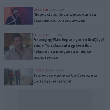
Μαραντίνης: Κάνω ωραία και νέα ξεκινήμα
LIFESTYLE
17.06.2026
Μαραντίνης: Κάνω ωραία και νέα
ξεκινήματα, το είχα ανάγκη
Λευτέρης Ελευθερίου για το διαζύγιό του
LIFESTYLE
14.06.2026
Λευτέρης Ελευθερίου για το διαζύγιό
του: «Τα τελευταία χρόνια δεν
κύλησαν τα πράγματα όπως τα
περιμέναμε»
Τι είναι το «αλπικό διαζύγιο» και γιατί έχει 
ΚΟΣΜΟΣ
27.04.2026
Τι είναι το «αλπικό διαζύγιο» και
γιατί έχει γίνει viral