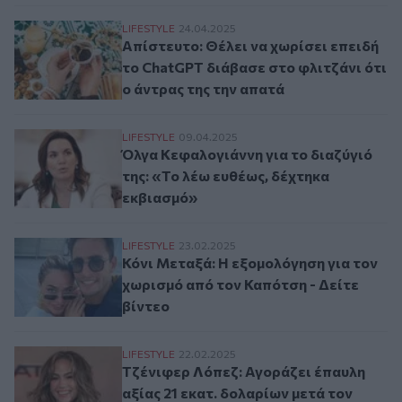
Απίστευτο: Θέλει να χωρίσει επειδή το Ch
LIFESTYLE
24.04.2025
Απίστευτο: Θέλει να χωρίσει επειδή
το ChatGPT διάβασε στο φλιτζάνι ότι
ο άντρας της την απατά
Όλγα Κεφαλογιάννη για το διαζύγιό της: 
LIFESTYLE
09.04.2025
Όλγα Κεφαλογιάννη για το διαζύγιό
της: «Το λέω ευθέως, δέχτηκα
εκβιασμό»
Κόνι Μεταξά: Η εξομολόγηση για τον χωρι
LIFESTYLE
23.02.2025
Κόνι Μεταξά: Η εξομολόγηση για τον
χωρισμό από τον Καπότση - Δείτε
βίντεο
Τζένιφερ Λόπεζ: Αγοράζει έπαυλη αξίας 2
LIFESTYLE
22.02.2025
Τζένιφερ Λόπεζ: Αγοράζει έπαυλη
αξίας 21 εκατ. δολαρίων μετά τον