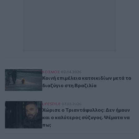
Κοινή επιμέλεια κατοικιδίων μετά το διαζ
ΚΟΣΜΟΣ
02.04.2026
Κοινή επιμέλεια κατοικιδίων μετά το
διαζύγιο στη Βραζιλία
Χώρισε ο Τριαντάφυλλος: Δεν ήμουν και ο
LIFESTYLE
07.03.2026
Χώρισε ο Τριαντάφυλλος: Δεν ήμουν
και ο καλύτερος σύζυγος. Ψέματα να
πω;