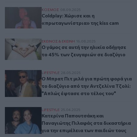
Coldplay: Χώρισε και η «πρωταγωνίστρια» 
ΚΟΣΜΟΣ
08.09.2025
Coldplay: Χώρισε και η
«πρωταγωνίστρια» της kiss cam
O γάμος σε αυτή την ηλικία οδήγησε το 4
ΕΚΕΙΝΟΣ & ΕΚΕΙΝΗ
16.08.2025
O γάμος σε αυτή την ηλικία οδήγησε
το 45% των ζευγαριών σε διαζύγιο
Ο Μπρατ Πιτ μιλά για πρώτη φορά για το 
LIFESTYLE
28.05.2025
Ο Μπρατ Πιτ μιλά για πρώτη φορά για
το διαζύγιο από την Αντζελίνα Τζολί:
"Απλώς έφτασε στο τέλος του"
Κατερίνα Παπουτσάκη και Παναγιώτης Πιλ
LIFESTYLE
25.04.2025
Κατερίνα Παπουτσάκη και
Παναγιώτης Πιλαφάς στα δικαστήρια
για την επιμέλεια των παιδιών τους