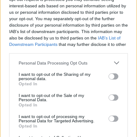
interest-based ads based on personal information utilized by
Ροή ειδήσεων
Δημοφιλή
us or personal information disclosed to third parties prior to
your opt-out. You may separately opt-out of the further
disclosure of your personal information by third parties on the
06:21
IAB’s list of downstream participants. This information may
Αργία 15ης Αυγούστου: Πώς θα αμειφθούν όσοι
also be disclosed by us to third parties on the
IAB’s List of
εργαστούν
Downstream Participants
that may further disclose it to other
third parties.
05:38
Τρόμος στην Μποτσουάνα: Εξαγριωμένος ιπποπόταμος
Personal Data Processing Opt Outs
καταδιώκει τουρίστες
I want to opt-out of the Sharing of my
personal data.
04:42
Opted In
e-ΕΦΚΑ – ΔΥΠΑ: Ο «χάρτης» πληρωμών έως 14
Αυγούστου
I want to opt-out of the Sale of my
Personal Data.
Opted In
03:33
Το φαρμακείο των διακοπών: Τι να πάρετε μαζί σας
I want to opt-out of processing my
Personal Data for Targeted Advertising.
Opted In
02:39
Πρωτεΐνη δεν έχει μόνο το κρέας – Ανακαλύψτε 8