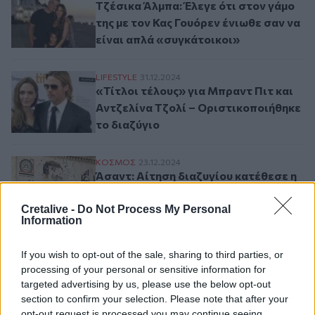
Τζέσικα Άλμπα: Έλεγε ότι στον γάμο
της με τον Κας Γουόρεν ένιωθε σαν να
είναι απλά «συγκάτοικοι»
«Τίτλοι τέλους» για Μπραντ Πιτ και Αντζε
LIFESTYLE
31.12.2024
«Τίτλοι τέλους» για Μπραντ Πιτ και
Αντζελίνα Τζολί – Oριστικοποιήθηκε
το διαζύγιο
Άσαντ: Αίτηση διαζυγίου κατέθεσε η σύζυ
ΚΟΣΜΟΣ
23.12.2024
Άσαντ: Αίτηση διαζυγίου κατέθεσε η
σύζυγός του
Cretalive -
Do Not Process My Personal
Information
Σελιδοποίηση
If you wish to opt-out of the sale, sharing to third parties, or
Current page
1
Προηγούμενη σελίδα
Next page
processing of your personal or sensitive information for
targeted advertising by us, please use the below opt-out
section to confirm your selection. Please note that after your
opt-out request is processed you may continue seeing