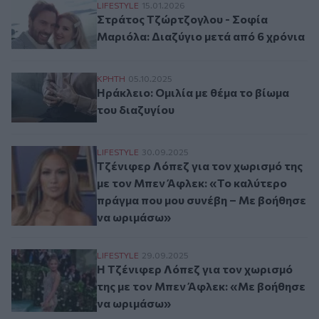
Στράτος Τζώρτζογλου - Σοφία Μαριόλα: Δ
LIFESTYLE
15.01.2026
Στράτος Τζώρτζογλου - Σοφία
Μαριόλα: Διαζύγιο μετά από 6 χρόνια
Ηράκλειο: Ομιλία με θέμα το βίωμα του δ
ΚΡΗΤΗ
05.10.2025
Ηράκλειο: Ομιλία με θέμα το βίωμα
του διαζυγίου
Τζένιφερ Λόπεζ για τον χωρισμό της με 
LIFESTYLE
30.09.2025
Τζένιφερ Λόπεζ για τον χωρισμό της
με τον Μπεν Άφλεκ: «Το καλύτερο
πράγμα που μου συνέβη – Με βοήθησε
να ωριμάσω»
Η Τζένιφερ Λόπεζ για τον χωρισμό της μ
LIFESTYLE
29.09.2025
Η Τζένιφερ Λόπεζ για τον χωρισμό
της με τον Μπεν Άφλεκ: «Με βοήθησε
να ωριμάσω»