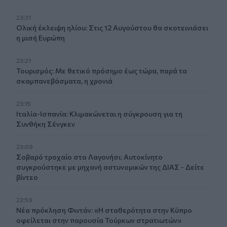
23:31
Ολική έκλειψη ηλίου: Στις 12 Αυγούστου θα σκοτεινιάσει
η μισή Ευρώπη
23:21
Τουρισμός: Με θετικό πρόσημο έως τώρα, παρά τα
σκαμπανεβάσματα, η χρονιά
23:15
Ιταλία-Ισπανία: Κλιμακώνεται η σύγκρουση για τη
Συνθήκη Σένγκεν
23:09
Σοβαρό τροχαίο στο Λαγονήσι: Αυτοκίνητο
συγκρούστηκε με μηχανή αστυνομικών της ΔΙΑΣ - Δείτε
βίντεο
22:59
Νέα πρόκληση Φιντάν: «Η σταθερότητα στην Κύπρο
οφείλεται στην παρουσία Τούρκων στρατιωτών»