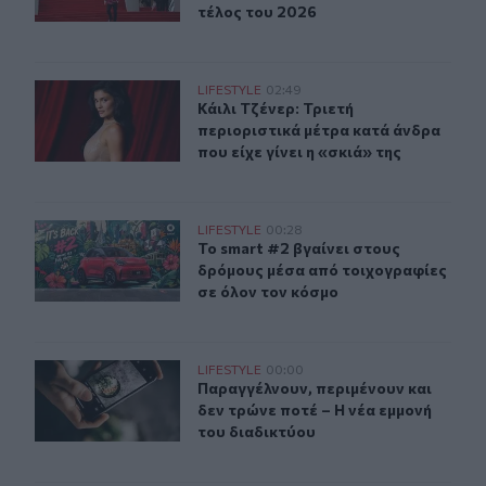
τέλος του 2026
Κάιλι Τζένερ: Τριετή περιοριστικά μέτρα κατά άνδρα που 
LIFESTYLE
02:49
Κάιλι Τζένερ: Τριετή περιοριστικά μ
Κάιλι Τζένερ: Τριετή
περιοριστικά μέτρα κατά άνδρα
που είχε γίνει η «σκιά» της
Το smart #2 βγαίνει στους δρόμους μέσα από τοιχογραφ
LIFESTYLE
00:28
Το smart #2 βγαίνει στους δρόμους
Το smart #2 βγαίνει στους
δρόμους μέσα από τοιχογραφίες
σε όλον τον κόσμο
Παραγγέλνουν, περιμένουν και δεν τρώνε ποτέ – Η νέα 
LIFESTYLE
00:00
Παραγγέλνουν, περιμένουν και δεν 
Παραγγέλνουν, περιμένουν και
δεν τρώνε ποτέ – Η νέα εμμονή
του διαδικτύου