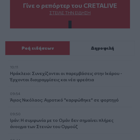
Γίνε ο ρεπόρτερ του CRETALIVE
ΣΤΕΊΛΕ ΤΗΝ ΕΊΔΗΣΗ
Ροή ειδήσεων
Δημοφιλή
10:11
Ηράκλειο: Συνεχίζονται οι παρεμβάσεις στην Ικάρου -
Έρχονται διαγραμμίσεις και νέα φρεάτια
09:54
Άγιος Νικόλαος: Αγροτικό "καρφώθηκε" σε φορτηγό
09:50
Ιράν: Η συμφωνία με το Ομάν δεν σημαίνει πλήρες
άνοιγμα των Στενών του Ορμούζ