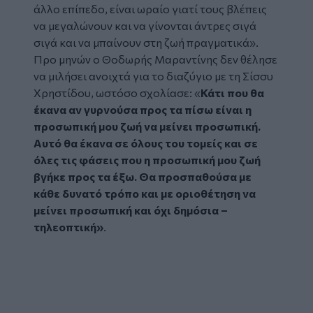
άλλο επίπεδο, είναι ωραίο γιατί τους βλέπεις
να μεγαλώνουν και να γίνονται άντρες σιγά
σιγά και να μπαίνουν στη ζωή πραγματικά».
Προ μηνών ο Θοδωρής Μαραντίνης δεν θέλησε
να μιλήσει ανοιχτά για το διαζύγιο με τη Σίσσυ
Χρηστίδου, ωστόσο σχολίασε: «
Κάτι που θα
έκανα αν γυρνούσα προς τα πίσω είναι η
προσωπική μου ζωή να μείνει προσωπική.
Αυτό θα έκανα σε όλους του τομείς και σε
όλες τις φάσεις που η προσωπική μου ζωή
βγήκε προς τα έξω. Θα προσπαθούσα με
κάθε δυνατό τρόπο και με οριοθέτηση να
μείνει προσωπική και όχι δημόσια –
τηλεοπτική»
.