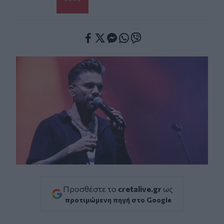
Facebook
Twitter
Messenger
Whatsapp
Viber
Προσθέστε το
cretalive.gr
ως
προτιμώμενη πηγή στο Google