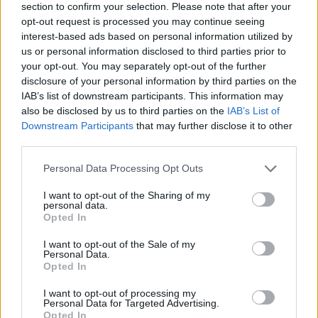
section to confirm your selection. Please note that after your
08:33
opt-out request is processed you may continue seeing
Η Ρωσία έπληξε δύο πλοία κοντά στο ουκρανικό λιμάνι
interest-based ads based on personal information utilized by
της Οδησσού
us or personal information disclosed to third parties prior to
your opt-out. You may separately opt-out of the further
08:25
disclosure of your personal information by third parties on the
Ο Σύλλογος Εργαζομένων Πρωτοβάθμιας Φροντίδας
IAB’s list of downstream participants. This information may
Υγείας Κρήτης αποχαιρετά τον Π. Μαματζάκη
also be disclosed by us to third parties on the
IAB’s List of
Downstream Participants
that may further disclose it to other
08:19
third parties.
Ελούντα: Ηλικιωμένος απειλούσε να πηδήξει από
μπαλκόνι
Personal Data Processing Opt Outs
I want to opt-out of the Sharing of my
08:12
personal data.
Η ΥΠΑ για τον εξοπλισμό αεροναυτιλίας στο νέο
Opted In
αεροδρόμιο Καστελλίου
I want to opt-out of the Sale of my
Personal Data.
08:06
Opted In
Σήμερα το τελευταίο αντίο στον Λάκη Χαλκιά
I want to opt-out of processing my
08:00
Personal Data for Targeted Advertising.
Opted In
Πλήθος κόσμου στην προβολή της ταινίας