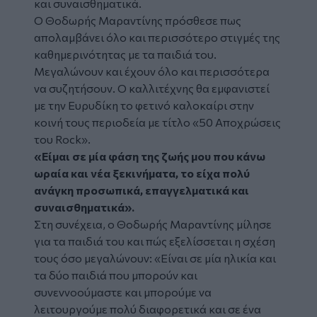
και συναισθηματικά.
Ο Θοδωρής Μαραντίνης πρόσθεσε πως
απολαμβάνει όλο και περισσότερο στιγμές της
καθημερινότητας με τα παιδιά του.
Μεγαλώνουν και έχουν όλο και περισσότερα
να συζητήσουν. Ο καλλιτέχνης θα εμφανιστεί
με την Ευρυδίκη το φετινό καλοκαίρι στην
κοινή τους περιοδεία με τίτλο «50 Αποχρώσεις
του Rock».
«Είμαι σε μία φάση της ζωής μου που κάνω
ωραία και νέα ξεκινήματα, το είχα πολύ
ανάγκη προσωπικά, επαγγελματικά και
συναισθηματικά».
Στη συνέχεια, ο Θοδωρής Μαραντίνης μίλησε
για τα παιδιά του και πώς εξελίσσεται η σχέση
τους όσο μεγαλώνουν: «Είναι σε μία ηλικία και
τα δύο παιδιά που μπορούν και
συνεννοούμαστε και μπορούμε να
λειτουργούμε πολύ διαφορετικά και σε ένα