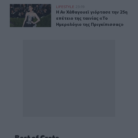
Η Αν Χάθαγουεϊ γιόρτασε την 25η επέτειο της ταινίας 
LIFESTYLE
23:19
Η Αν Χάθαγουεϊ γιόρτασε την 25η ε
Η Αν Χάθαγουεϊ γιόρτασε την 25η
επέτειο της ταινίας «Το
Ημερολόγιο της Πριγκίπισσας»
Best of Crete