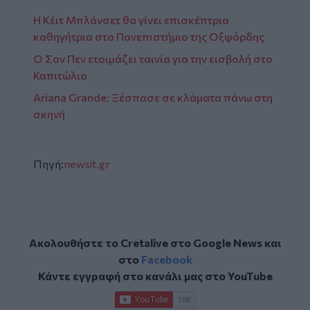
Η Κέιτ Μπλάνσετ θα γίνει επισκέπτρια
καθηγήτρια στο Πανεπιστήμιο της Οξφόρδης
Ο Σον Πεν ετοιμάζει ταινία για την εισβολή στο
Καπιτώλιο
Ariana Grande: Ξέσπασε σε κλάματα πάνω στη
σκηνή
Πηγή:
newsit.gr
Ακολουθήστε το Cretalive στο
Google News
και
στο
Facebook
Κάντε εγγραφή στο κανάλι μας στο
YouTube