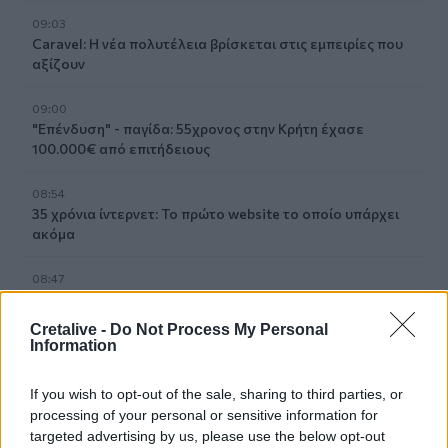
09:03
Caravel: Η νέα πολυτέλεια βρίσκεται στις εμπειρίες που
αξίζουν
09:00
"Επένδυση" - παγίδα: 55χρονος στην Κρήτη έχασε
100.000€ από επιτήδειους
08:54
35 χρόνια ίντερνετ: Το πρώτο website το οποίο υπάρχει
ακόμα
08:47
Δήμος Βιάννου: Οι ώρες και οι μέρες λειτουργίας του
Γραφείου Δακοκτονίας
Cretalive -
Do Not Process My Personal
Information
08:40
Νέα δομή φιλοξενίας μεταναστών: Τι προβλέπει η
If you wish to opt-out of the sale, sharing to third parties, or
απόφαση που δημοσιεύθηκε στην Εφημερίδα της
processing of your personal or sensitive information for
Κυβέρνησης
targeted advertising by us, please use the below opt-out