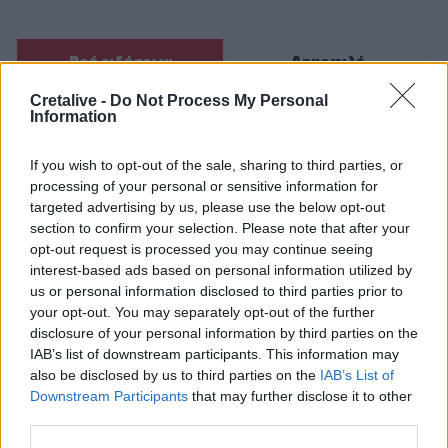
Ροή ειδήσεων
Δημοφιλή
Cretalive -
Do Not Process My Personal
Information
13:03
Βίντεο: Μεθυσμένη σκότωσε νύφη λίγες ώρες μετά τον
γάμο της στη Νότια Καρολίνα
If you wish to opt-out of the sale, sharing to third parties, or
processing of your personal or sensitive information for
13:02
targeted advertising by us, please use the below opt-out
Νέες ειδικότητες στη Σχολή Ανώτερης Επαγγελματικής
section to confirm your selection. Please note that after your
Κατάρτισης Χανίων
opt-out request is processed you may continue seeing
interest-based ads based on personal information utilized by
us or personal information disclosed to third parties prior to
13:00
Τουρισμός για Όλους 2026: Άνοιξε η πλατφόρμα για τα
your opt-out. You may separately opt-out of the further
ΑΦΜ που λήγουν σε 7 ή 8
disclosure of your personal information by third parties on the
IAB’s list of downstream participants. This information may
also be disclosed by us to third parties on the
IAB’s List of
12:54
Κάλεσα σε σύσκεψη για το πρώην Λατομείο Ανώπολης
Downstream Participants
that may further disclose it to other
third parties.
12:46