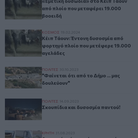
«Εμετική δυσωδία» στο Κέιπ Τάουν
από πλοίο που μεταφέρει 19.000
βοοειδή
Κέιπ Τάουν: Έντονη δυσοσμία από φορτηγ
ΚΟΣΜΟΣ
19.02.2024
Κέιπ Τάουν: Έντονη δυσοσμία από
φορτηγό πλοίο που μετέφερε 19.000
αγελάδες
"Φαίνεται ότι από το Δήμο ... μας δουλεύο
ΠΟΛΙΤΕΣ
30.10.2023
"Φαίνεται ότι από το Δήμο ... μας
δουλεύουν"
Σκουπίδια και δυσοσμία παντού!
ΠΟΛΙΤΕΣ
14.09.2023
Σκουπίδια και δυσοσμία παντού!
Δυσοσμία γύρω από το ανοιχτό κανάλι στην
ΚΡΗΤΗ
31.08.2023