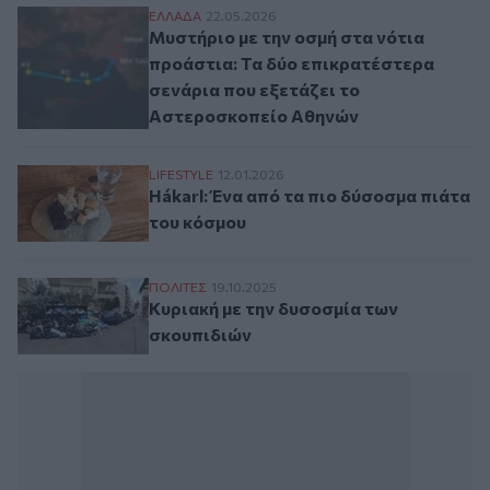
Μυστήριο με την οσμή στα νότια προάστι
ΕΛΛAΔΑ
22.05.2026
Μυστήριο με την οσμή στα νότια
προάστια: Τα δύο επικρατέστερα
σενάρια που εξετάζει το
Αστεροσκοπείο Αθηνών
Hákarl: Ένα από τα πιο δύσοσμα πιάτα το
LIFESTYLE
12.01.2026
Hákarl: Ένα από τα πιο δύσοσμα πιάτα
του κόσμου
Κυριακή με την δυσοσμία των σκουπιδιών
ΠΟΛΙΤΕΣ
19.10.2025
Κυριακή με την δυσοσμία των
σκουπιδιών