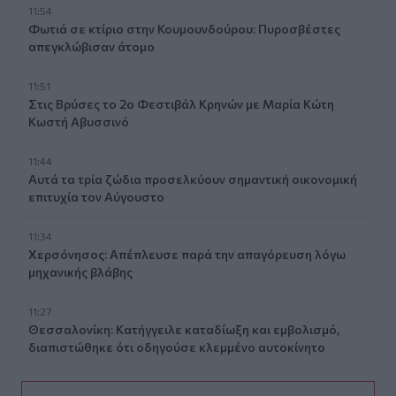
11:54
Φωτιά σε κτίριο στην Κουμουνδούρου: Πυροσβέστες
απεγκλώβισαν άτομο
11:51
Στις Βρύσες το 2ο Φεστιβάλ Κρηνών με Μαρία Κώτη
Κωστή Αβυσσινό
11:44
Αυτά τα τρία ζώδια προσελκύουν σημαντική οικονομική
επιτυχία τον Αύγουστο
11:34
Χερσόνησος: Απέπλευσε παρά την απαγόρευση λόγω
μηχανικής βλάβης
11:27
Θεσσαλονίκη: Κατήγγειλε καταδίωξη και εμβολισμό,
διαπιστώθηκε ότι οδηγούσε κλεμμένο αυτοκίνητο