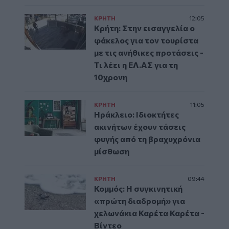
ΚΡΗΤΗ
12:05
Κρήτη: Στην εισαγγελία ο
φάκελος για τον τουρίστα
με τις ανήθικες προτάσεις -
Τι λέει η ΕΛ.ΑΣ για τη
10χρονη
ΚΡΗΤΗ
11:05
Ηράκλειο: Ιδιοκτήτες
ακινήτων έχουν τάσεις
φυγής από τη βραχυχρόνια
μίσθωση
ΚΡΗΤΗ
09:44
Κομμός: Η συγκινητική
«πρώτη διαδρομή» για
χελωνάκια Καρέτα Καρέτα -
Βίντεο