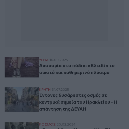
Δυσοσμία στα πόδια: «Κλειδί» το σωστό 
ΥΓΕΙΑ
16.09.2025
Δυσοσμία στα πόδια: «Κλειδί» το
σωστό και καθημερινό πλύσιμο
Έντονες δυσάρεστες οσμές σε κεντρικά σ
ΚΡΗΤΗ
31.07.2025
Έντονες δυσάρεστες οσμές σε
κεντρικά σημεία του Ηρακλείου - Η
απάντηση της ΔΕΥΑΗ
«Εμετική δυσωδία» στο Κέιπ Τάουν από π
ΚΟΣΜΟΣ
20.02.2024