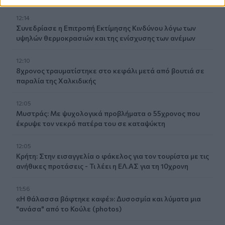
12:14
Συνεδρίασε η Επιτροπή Εκτίμησης Κινδύνου λόγω των
υψηλών θερμοκρασιών και της ενίσχυσης των ανέμων
12:10
8χρονος τραυματίστηκε στο κεφάλι μετά από βουτιά σε
παραλία της Χαλκιδικής
12:05
Μυστράς: Με ψυχολογικά προβλήματα ο 55χρονος που
έκρυψε τον νεκρό πατέρα του σε καταψύκτη
12:05
Κρήτη: Στην εισαγγελία ο φάκελος για τον τουρίστα με τις
ανήθικες προτάσεις - Τι λέει η ΕΛ.ΑΣ για τη 10χρονη
11:56
«Η θάλασσα βάφτηκε καφέ»: Δυσοσμία και λύματα μια
"ανάσα" από το Κούλε (photos)