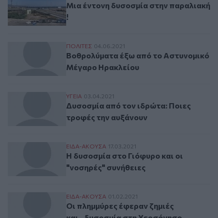
Μια έντονη δυσοσμία στην παραλιακή
!
Βοθρολύματα έξω από το Αστυνομικό Μέ
ΠΟΛΙΤΕΣ
04.06.2021
Βοθρολύματα έξω από το Αστυνομικό
Μέγαρο Ηρακλείου
Δυσοσμία από τον ιδρώτα: Ποιες τροφές 
ΥΓΕΙΑ
03.04.2021
Δυσοσμία από τον ιδρώτα: Ποιες
τροφές την αυξάνουν
Η δυσοσμία στο Γιόφυρο και οι "νοσηρές"
ΕΙΔΑ-ΑΚΟΥΣΑ
17.03.2021
Η δυσοσμία στο Γιόφυρο και οι
"νοσηρές" συνήθειες
Οι πλημμύρες έφεραν ζημιές και...δυσοσμ
ΕΙΔΑ-ΑΚΟΥΣΑ
01.02.2021
Οι πλημμύρες έφεραν ζημιές
και...δυσοσμία στη Χερσόνησο