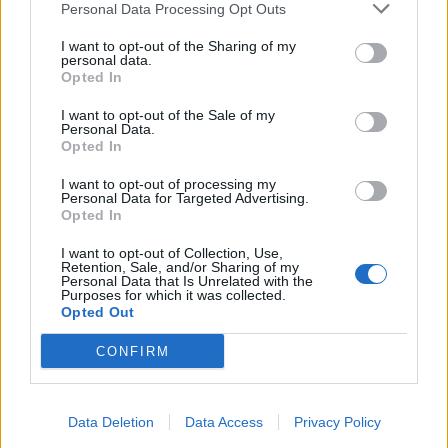
Personal Data Processing Opt Outs
Βρέθηκε σορός στον Λυκαβηττό κοντά στο εκκλησάκι
των Αγίων Ισιδώρων
I want to opt-out of the Sharing of my
personal data.
Opted In
12:42
Τζο Μπάιντεν: «Ο καρκίνος έχει εξαπλωθεί, είναι πολύ
I want to opt-out of the Sale of my
επώδυνο», λέει ο γιος του
Personal Data.
Opted In
12:38
Χανιά: Διεθνές Συνέδριο για τη Βιολογία των Φορέων
I want to opt-out of processing my
Personal Data for Targeted Advertising.
Μεταδοτικών Ασθενειών
Opted In
12:33
I want to opt-out of Collection, Use,
Retention, Sale, and/or Sharing of my
Στις φλόγες δύο διυλιστήρια πετρελαίου στη Ρωσία μετά
Personal Data that Is Unrelated with the
από ουκρανική επίθεση με drones
Purposes for which it was collected.
Opted Out
12:29
CONFIRM
Οι «αγκαζαρισμένες» ξαπλώστρες στις παραλίες
12:21
Δήμος Βιάννου: Χιλιάδες επισκέπτες κάθε ηλικίας στην
Data Deletion
Data Access
Privacy Policy
8η Γιορτή Μπανάνας