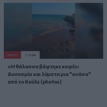
ΚΡΗΤΗ
11:56
«Η θάλασσα βάφτηκε καφέ»:
Δυσοσμία και λύματα μια "ανάσα"
από το Κούλε (photos)