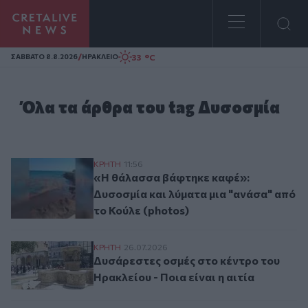
Homepage
/
33 °C
ΣAΒΒΑΤΟ 8.8.2026
ΗΡΑΚΛΕΙΟ
Όλα τα άρθρα του tag Δυσοσμία
«Η θάλασσα βάφτηκε καφέ»: Δυσοσμία και
ΚΡΗΤΗ
11:56
«Η θάλασσα βάφτηκε καφέ»:
Δυσοσμία και λύματα μια "ανάσα" από
το Κούλε (photos)
Δυσάρεστες οσμές στο κέντρο του Ηρακλεί
ΚΡΗΤΗ
26.07.2026
Δυσάρεστες οσμές στο κέντρο του
Ηρακλείου - Ποια είναι η αιτία