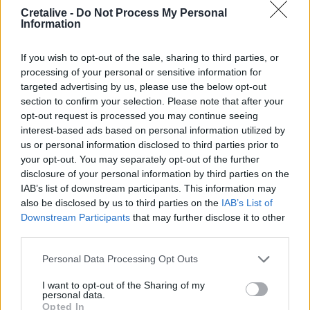
Cretalive -
Do Not Process My Personal
Ρούλα Πισπιρίγκου όταν
Information
πληροφορήθηκε ότι θα είναι σε
διπλανά κελιά
If you wish to opt-out of the sale, sharing to third parties, or
processing of your personal or sensitive information for
targeted advertising by us, please use the below opt-out
section to confirm your selection. Please note that after your
Σελιδοποίηση
Current page
1
Προηγούμενη σελίδα
Next page
opt-out request is processed you may continue seeing
interest-based ads based on personal information utilized by
us or personal information disclosed to third parties prior to
your opt-out. You may separately opt-out of the further
disclosure of your personal information by third parties on the
IAB’s list of downstream participants. This information may
Ροή ειδήσεων
Δημοφιλή
also be disclosed by us to third parties on the
IAB’s List of
Downstream Participants
that may further disclose it to other
third parties.
21:39
Λαμία: Απατεώνες άρπαξαν μεγάλο χρηματικό ποσό από
Personal Data Processing Opt Outs
ηλικιωμένη
I want to opt-out of the Sharing of my
personal data.
21:33
Opted In
Μεσογειακή φώκια έκανε στάση για ξεκούραση στην