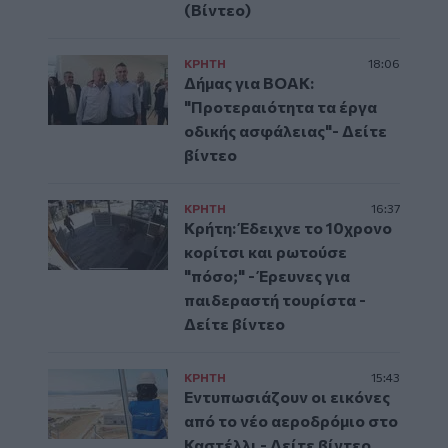
(Βίντεο)
ΚΡΗΤΗ
18:06
Δήμας για ΒΟΑΚ:
"Προτεραιότητα τα έργα
οδικής ασφάλειας"- Δείτε
βίντεο
ΚΡΗΤΗ
16:37
Κρήτη: Έδειχνε το 10χρονο
κορίτσι και ρωτούσε
"πόσο;" - Έρευνες για
παιδεραστή τουρίστα -
Δείτε βίντεο
ΚΡΗΤΗ
15:43
Εντυπωσιάζουν οι εικόνες
από το νέο αεροδρόμιο στο
Καστέλλι - Δείτε βίντεο