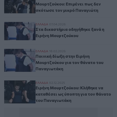
Μουρτζούκου: Επιμένει πως δεν
σκότωσε τον μικρό Παναγιώτη
Στα δικαστήρια οδηγήθηκε ξανά η Ειρήν
ΕΛΛAΔΑ
07.04.2026
Στα δικαστήρια οδηγήθηκε ξανά η
Ειρήνη Μουρτζούκου
Ποινική δίωξη στην Ειρήνη Μουρτζούκου 
ΕΛΛAΔΑ
18.02.2026
Ποινική δίωξη στην Ειρήνη
Μουρτζούκου για τον θάνατο του
Παναγιωτάκη
Ειρήνη Μουρτζούκου: Κλήθηκε να καταθέσ
ΕΛΛAΔΑ
02.12.2025
Ειρήνη Μουρτζούκου: Κλήθηκε να
καταθέσει ως ύποπτη για τον θάνατο
του Παναγιωτάκη