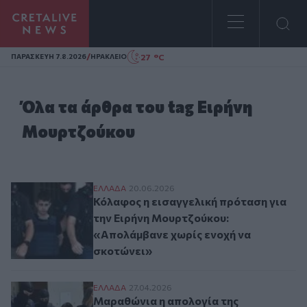
Homepage
/
27 °C
ΠΑΡΑΣΚΕΥΗ 7.8.2026
ΗΡΑΚΛΕΙΟ
Όλα τα άρθρα του tag Ειρήνη
Μουρτζούκου
Κόλαφος η εισαγγελική πρόταση για την 
ΕΛΛAΔΑ
20.06.2026
Κόλαφος η εισαγγελική πρόταση για
την Ειρήνη Μουρτζούκου:
«Απολάμβανε χωρίς ενοχή να
σκοτώνει»
Μαραθώνια η απολογία της Μουρτζούκου:
ΕΛΛAΔΑ
27.04.2026
Μαραθώνια η απολογία της