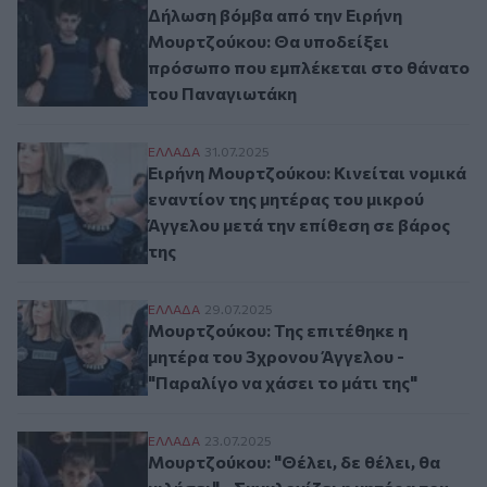
Δήλωση βόμβα από την Ειρήνη
Μουρτζούκου: Θα υποδείξει
πρόσωπο που εμπλέκεται στο θάνατο
του Παναγιωτάκη
Ειρήνη Μουρτζούκου: Κινείται νομικά ενα
ΕΛΛAΔΑ
31.07.2025
Ειρήνη Μουρτζούκου: Κινείται νομικά
εναντίον της μητέρας του μικρού
Άγγελου μετά την επίθεση σε βάρος
της
Μουρτζούκου: Της επιτέθηκε η μητέρα του
ΕΛΛAΔΑ
29.07.2025
Μουρτζούκου: Της επιτέθηκε η
μητέρα του 3χρονου Άγγελου -
"Παραλίγο να χάσει το μάτι της"
Μουρτζούκου: "Θέλει, δε θέλει, θα μιλήσε
ΕΛΛAΔΑ
23.07.2025
Μουρτζούκου: "Θέλει, δε θέλει, θα