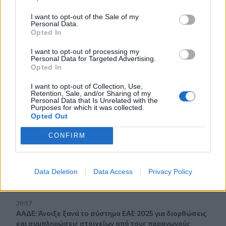
παραλία της Αγίας Βάσως στο Τρίκερι
I want to opt-out of the Sale of my
Personal Data.
21:31
Opted In
Μεταναστευτικό: Σύλληψη 18χρονου διακινητή για την
I want to opt-out of processing my
"καραβιά" στον Τσούτσουρα
Personal Data for Targeted Advertising.
Opted In
21:11
Δημοπρατείται η μπάλα των ιστορικών γκολ του
I want to opt-out of Collection, Use,
Retention, Sale, and/or Sharing of my
Μαραντόνα επί της Αγγλίας στο Μουντιάλ 1986
Personal Data that Is Unrelated with the
Purposes for which it was collected.
Opted Out
21:08
Διεθνείς διακρίσεις για τη μαθητική ταινία stop motion
CONFIRM
«Shared Weights» του 8ου Γυμνασίου Ηρακλείου
20:57
ΥΠΑΑΤ – ΑΑΔΕ: Υπεγράφη κοινή απόφαση για
Data Deletion
Data Access
Privacy Policy
επενδύσεις 263,5 εκατ. ευρώ
20:57
ΑΑΔΕ: Άνοιξε ξανά το σύστημα ΕΑΕ 2025 για διορθώσεις
και συμπληρώσεις στοιχείων από τους παραγωγούς