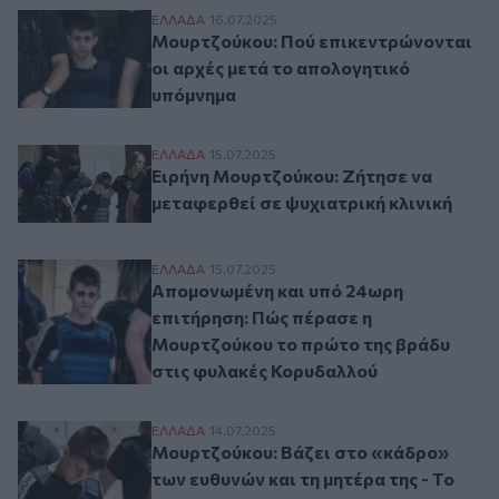
Μουρτζούκου: Πού επικεντρώνονται οι α
ΕΛΛAΔΑ
16.07.2025
Μουρτζούκου: Πού επικεντρώνονται
οι αρχές μετά το απολογητικό
υπόμνημα
Ειρήνη Μουρτζούκου: Ζήτησε να μεταφερθ
ΕΛΛAΔΑ
15.07.2025
Ειρήνη Μουρτζούκου: Ζήτησε να
μεταφερθεί σε ψυχιατρική κλινική
Απομονωμένη και υπό 24ωρη επιτήρηση: 
ΕΛΛAΔΑ
15.07.2025
Απομονωμένη και υπό 24ωρη
επιτήρηση: Πώς πέρασε η
Μουρτζούκου το πρώτο της βράδυ
στις φυλακές Κορυδαλλού
Μουρτζούκου: Βάζει στο «κάδρο» των ευθ
ΕΛΛAΔΑ
14.07.2025
Μουρτζούκου: Βάζει στο «κάδρο»
των ευθυνών και τη μητέρα της - Το