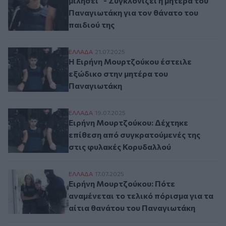
μιλήσει" - Συγκλονίζει η μητέρα του
Παναγιωτάκη για τον θάνατο του
παιδιού της
Η Ειρήνη Μουρτζούκου έστειλε εξώδικο 
ΕΛΛAΔΑ
21.07.2025
Η Ειρήνη Μουρτζούκου έστειλε
εξώδικο στην μητέρα του
Παναγιωτάκη
Ειρήνη Μουρτζούκου: Δέχτηκε επίθεση α
ΕΛΛAΔΑ
19.07.2025
Ειρήνη Μουρτζούκου: Δέχτηκε
επίθεση από συγκρατούμενές της
στις φυλακές Κορυδαλλού
Ειρήνη Μουρτζούκου: Πότε αναμένεται το
ΕΛΛAΔΑ
17.07.2025
Ειρήνη Μουρτζούκου: Πότε
αναμένεται το τελικό πόρισμα για τα
αίτια θανάτου του Παναγιωτάκη