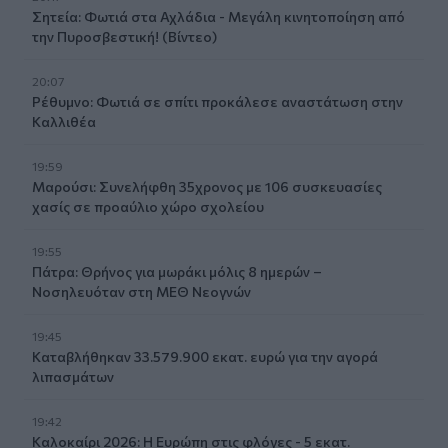
Σητεία: Φωτιά στα Αχλάδια - Μεγάλη κινητοποίηση από
την Πυροσβεστική! (Βίντεο)
20:07
Ρέθυμνο: Φωτιά σε σπίτι προκάλεσε αναστάτωση στην
Καλλιθέα
19:59
Μαρούσι: Συνελήφθη 35χρονος με 106 συσκευασίες
χασίς σε προαύλιο χώρο σχολείου
19:55
Πάτρα: Θρήνος για μωράκι μόλις 8 ημερών –
Νοσηλευόταν στη ΜΕΘ Νεογνών
19:45
Καταβλήθηκαν 33.579.900 εκατ. ευρώ για την αγορά
λιπασμάτων
19:42
Καλοκαίρι 2026: Η Ευρώπη στις φλόγες - 5 εκατ.