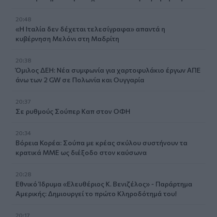
20:48
«Η Ιταλία δεν δέχεται τελεσίγραφα» απαντά η
κυβέρνηση Μελόνι στη Μαδρίτη
20:38
Όμιλος ΔΕΗ: Νέα συμφωνία για χαρτοφυλάκιο έργων ΑΠΕ
άνω των 2 GW σε Πολωνία και Ουγγαρία
20:37
Σε ρυθμούς Σούπερ Καπ στον ΟΦΗ
20:34
Βόρεια Κορέα: Σούπα με κρέας σκύλου συστήνουν τα
κρατικά ΜΜΕ ως διέξοδο στον καύσωνα
20:28
Εθνικό Ίδρυμα «Ελευθέριος Κ. Βενιζέλος» - Παράρτημα
Αμερικής: Δημιουργεί το πρώτο Κληροδότημά του!
20:17