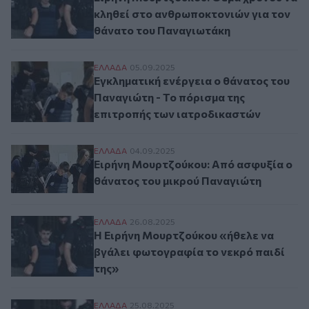
κληθεί στο ανθρωποκτονιών για τον
θάνατο του Παναγιωτάκη
Εγκληματική ενέργεια ο θάνατος του Παν
ΕΛΛAΔΑ
05.09.2025
Εγκληματική ενέργεια ο θάνατος του
Παναγιώτη - Το πόρισμα της
επιτροπής των ιατροδικαστών
Ειρήνη Μουρτζούκου: Από ασφυξία ο θάν
ΕΛΛAΔΑ
04.09.2025
Ειρήνη Μουρτζούκου: Από ασφυξία ο
θάνατος του μικρού Παναγιώτη
Η Ειρήνη Μουρτζούκου «ήθελε να βγάλει 
ΕΛΛAΔΑ
26.08.2025
Η Ειρήνη Μουρτζούκου «ήθελε να
βγάλει φωτογραφία το νεκρό παιδί
της»
Δήλωση βόμβα από την Ειρήνη Μουρτζούκ
ΕΛΛAΔΑ
25.08.2025