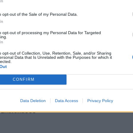
In
o opt-out of the Sale of my Personal Data.
In
to opt-out of processing my Personal Data for Targeted
ing.
ά: Εκπαίδευση ελαιοπαραγωγών από την Περιφέρεια Κρήτη
In
ανιά: Εκπαίδευση ελαιοπαραγωγών από την
 Κρήτης και τον ΕΛΓΟ-ΔΗΜΗΤΡΑ
o opt-out of Collection, Use, Retention, Sale, and/or Sharing
ersonal Data that Is Unrelated with the Purposes for which it
lected.
Out
CONFIRM
σία του Δήμου Φαιστού στον 12ο Παγκρήτιο Διαγωνισμό Ε
Data Deletion
Data Access
Privacy Policy
αρουσία του Δήμου Φαιστού στον 12ο Παγκρήτ
 Ελαιολάδου