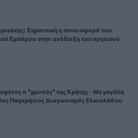
κης: Σημαντική η συνεισφορά του Συνεταιρισμού Εμπάρου 
ιτάκης: Σημαντική η συνεισφορά του
ού Εμπάρου στην ανάδειξη του κρητικού
έτος ο "χρυσός" της Κρήτης - Με μεγάλη επιτυχία ο 12ος Πα
 εφέτος ο "χρυσός" της Κρήτης - Με μεγάλη
12ος Παγκρήτιος Διαγωνισμός Ελαιολάδου