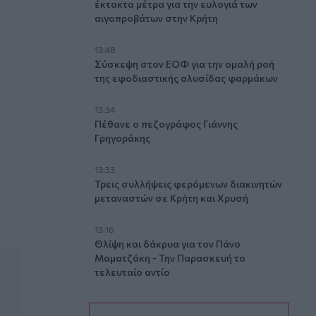
έκτακτα μέτρα για την ευλογιά των
αιγοπροβάτων στην Κρήτη
13:48
Σύσκεψη στον ΕΟΦ για την ομαλή ροή
της εφοδιαστικής αλυσίδας φαρμάκων
13:34
Πέθανε ο πεζογράφος Γιάννης
Γρηγοράκης
13:33
Τρεις συλλήψεις φερόμενων διακινητών
μεταναστών σε Κρήτη και Χρυσή
13:16
Θλίψη και δάκρυα για τον Πάνο
Μαματζάκη - Την Παρασκευή το
τελευταίο αντίο
13:15