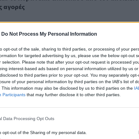
ίς αγορές
-
Do Not Process My Personal Information
to opt-out of the sale, sharing to third parties, or processing of your per
τη/Kriti»: Ολοκληρώθηκε η εκπαίδευση ελαιοπαραγωγών σ
formation for targeted advertising by us, please use the below opt-out s
Κρήτη/Kriti»: Ολοκληρώθηκε η εκπαίδευση
r selection. Please note that after your opt-out request is processed y
ωγών στον Δήμο Πλατανιά
eing interest-based ads based on personal information utilized by us or
disclosed to third parties prior to your opt-out. You may separately opt-
losure of your personal information by third parties on the IAB’s list of
. This information may also be disclosed by us to third parties on the
IA
Participants
that may further disclose it to other third parties.
αιόλαδο διαμορφώνει ένα πιο υγιές εντερικό μικροβίωμα
l Data Processing Opt Outs
ο ελαιόλαδο διαμορφώνει ένα πιο υγιές εντερικ
o opt-out of the Sharing of my personal data.