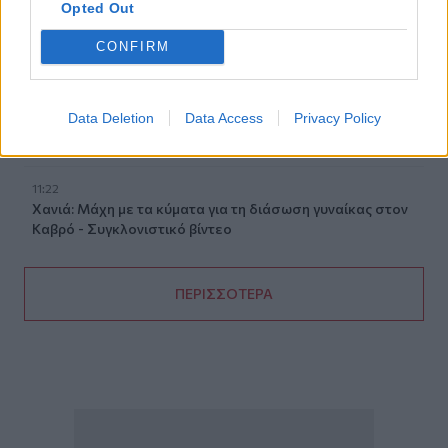
Opted Out
11:30
CONFIRM
Μήλος: 33χρονος τουρίστας... εγκλωβίστηκε σε βράχο 20
μέτρων και τον διέσωσε το Λιμενικό τα ξημερώματα
Data Deletion
Data Access
Privacy Policy
11:28
«Η δίκη του Μάνου Χατζιδάκι» στα Χανιά
11:22
Χανιά: Μάχη με τα κύματα για τη διάσωση γυναίκας στον
Καβρό - Συγκλονιστικό βίντεο
ΠΕΡΙΣΣΟΤΕΡΑ