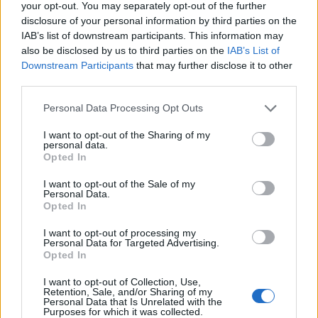
your opt-out. You may separately opt-out of the further
του έσωσε τη ζωή
disclosure of your personal information by third parties on the
IAB’s list of downstream participants. This information may
11:50
also be disclosed by us to third parties on the
IAB’s List of
Ηράκλειο: Στο επίκεντρο έργα, Βικελαία και «έξυπνη
Downstream Participants
that may further disclose it to other
πόλη» στη Δημοτική Επιτροπή
third parties.
11:49
Personal Data Processing Opt Outs
Σητεία: Ο Λευτέρης Σουλτάτος και η Βάσω Λασκαράκη
συναντούν τις « Χρυσοχέρες»
I want to opt-out of the Sharing of my
personal data.
Opted In
11:45
Εκδήλωση τιμής και μνήμης για τους 35 Εθνομάρτυρες στο
I want to opt-out of the Sale of my
Σάρχο
Personal Data.
Opted In
11:42
I want to opt-out of processing my
Forbes: Οι καλύτεροι προορισμοί για συνταξιοδότηση
Personal Data for Targeted Advertising.
στο εξωτερικό το 2026 - Τι γράφει για την Ελλάδα
Opted In
I want to opt-out of Collection, Use,
11:34
Retention, Sale, and/or Sharing of my
Χανιά: Η παράδοση ζωντανεύει στους δρόμους των
Personal Data that Is Unrelated with the
Purposes for which it was collected.
Χανίων