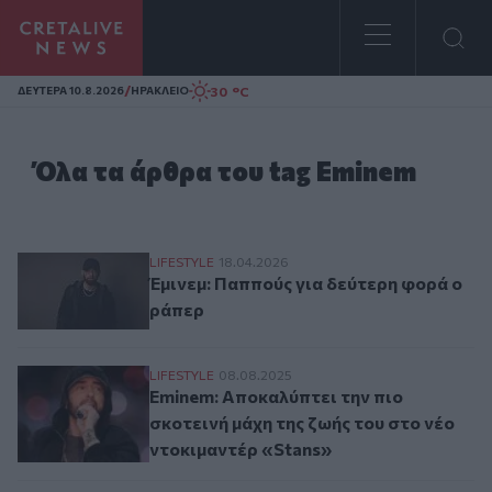
Homepage
/
30 °C
ΔΕΥΤΕΡΑ 10.8.2026
ΗΡΑΚΛΕΙΟ
Όλα τα άρθρα του tag Eminem
Έμινεμ: Παππούς για δεύτερη φορά ο ράπ
LIFESTYLE
18.04.2026
Έμινεμ: Παππούς για δεύτερη φορά ο
ράπερ
Eminem: Αποκαλύπτει την πιο σκοτεινή μά
LIFESTYLE
08.08.2025
Eminem: Αποκαλύπτει την πιο
σκοτεινή μάχη της ζωής του στο νέο
ντοκιμαντέρ «Stans»