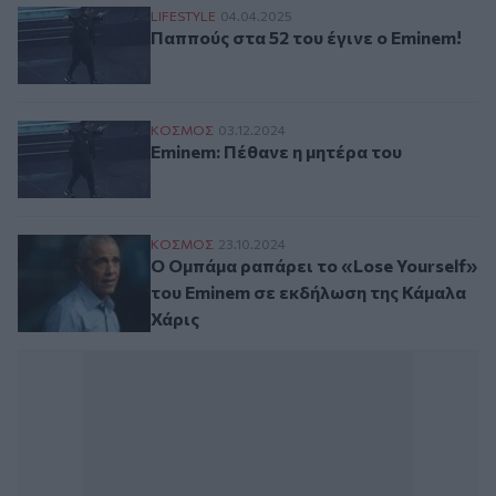
Παππούς στα 52 του έγινε ο Eminem!
LIFESTYLE
04.04.2025
Παππούς στα 52 του έγινε ο Eminem!
Eminem: Πέθανε η μητέρα του
ΚΟΣΜΟΣ
03.12.2024
Eminem: Πέθανε η μητέρα του
Ο Ομπάμα ραπάρει το «Lose Yourself» το
ΚΟΣΜΟΣ
23.10.2024
Ο Ομπάμα ραπάρει το «Lose Yourself»
του Eminem σε εκδήλωση της Κάμαλα
Χάρις