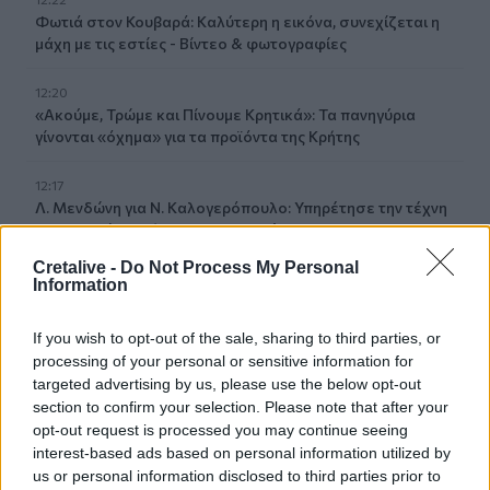
Φωτιά στον Κουβαρά: Καλύτερη η εικόνα, συνεχίζεται η
μάχη με τις εστίες - Βίντεο & φωτογραφίες
12:20
«Ακούμε, Τρώμε και Πίνουμε Κρητικά»: Τα πανηγύρια
γίνονται «όχημα» για τα προϊόντα της Κρήτης
12:17
Λ. Μενδώνη για Ν. Καλογερόπουλο: Υπηρέτησε την τέχνη
«με αφοσίωση, ήθος και ανιδιοτέλεια»
Cretalive -
Do Not Process My Personal
12:10
Information
Ηράκλειο: Με επιτυχία ολοκληρώθηκε η δράση
«Μαγειρέματα – Ιστορίες χωρίς Σύνορα»
If you wish to opt-out of the sale, sharing to third parties, or
processing of your personal or sensitive information for
12:02
targeted advertising by us, please use the below opt-out
Χερσόνησος: Τίμησαν τη μνήμη και την προσφορά του
section to confirm your selection. Please note that after your
Μενέλαου Παρλαμά - Φωτογραφίες
opt-out request is processed you may continue seeing
interest-based ads based on personal information utilized by
11:53
us or personal information disclosed to third parties prior to
Πάτρα: Παιδί 2,5 χρόνων έπεσε από μπαλκόνι - Δέντρο