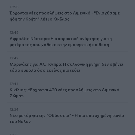
12:56
Έρχονται νέες προσλήψεις στο Λιμενικό - "Ενισχύσαμε
ήδη την Κρήτη" λέει ο Κικίλιας
12:49
Αφροδίτη Νέστορα: Η σπαρακτική ανάρτηση για τη
μητέρα της που χάθηκε στην εμπρηστική επίθεση
12:42
Μαρινάκης για Αλ. Τσίπρα: Η συλλογική μνήμη δεν σβήνει
τόσο εύκολα όσο εκείνος πιστεύει
12:41
Κικίλιας: «Έρχονται 420 νέες προσλήψεις στο Λιμενικό
Σώμα»
12:34
Νέο ρεκόρ για την "Οδύσσεια" - Η πιο επιτυχημένη ταινία
του Νόλαν
12:22