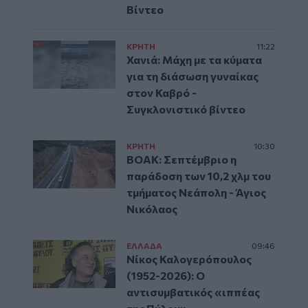
Βίντεο
ΚΡΗΤΗ
11:22
Χανιά: Μάχη με τα κύματα
για τη διάσωση γυναίκας
στον Καβρό -
Συγκλονιστικό βίντεο
ΚΡΗΤΗ
10:30
ΒΟΑΚ: Σεπτέμβριο η
παράδοση των 10,2 χλμ του
τμήματος Νεάπολη - Άγιος
Νικόλαος
ΕΛΛAΔΑ
09:46
Νίκος Καλογερόπουλος
(1952-2026): O
αντισυμβατικός «ιππέας