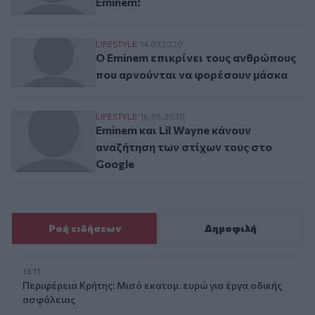
Eminem!
Ο Eminem επικρίνει τους ανθρώπους που
LIFESTYLE
14.07.2020
Ο Eminem επικρίνει τους ανθρώπους
που αρνούνται να φορέσουν μάσκα
Eminem και Lil Wayne κάνουν αναζήτηση τ
LIFESTYLE
16.05.2020
Eminem και Lil Wayne κάνουν
αναζήτηση των στίχων τους στο
Google
Ροή ειδήσεων
Δημοφιλή
13:11
Περιφέρεια Κρήτης: Μισό εκατομ. ευρώ για έργα οδικής
ασφάλειας