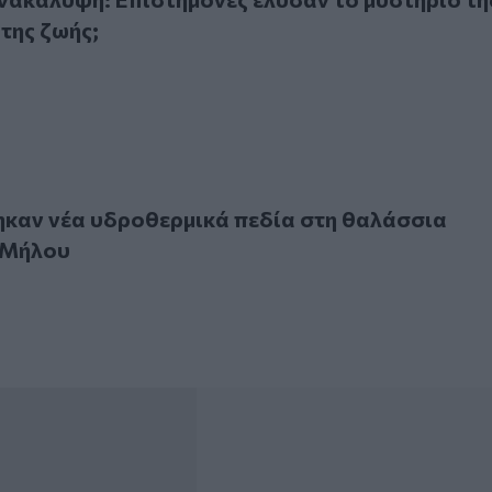
της ζωής;
νέα υδροθερμικά πεδία στη θαλάσσια περιοχή της Μήλου
καν νέα υδροθερμικά πεδία στη θαλάσσια
 Μήλου