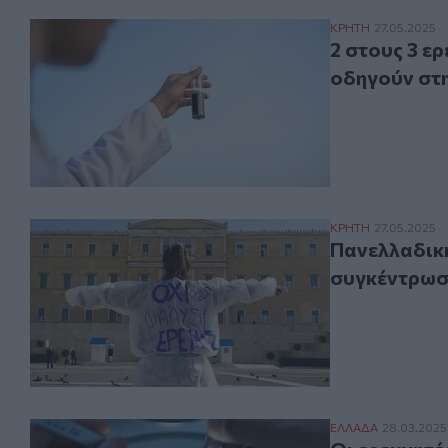
2 στους 3 ερευ
ΚΡΗΤΗ
27.05.2025
2 στους 3 ε
οδηγούν στη
Πανελλαδική απ
ΚΡΗΤΗ
27.05.2025
Πανελλαδική
συγκέντρωσ
Οι ερευνητές ε
ΕΛΛAΔΑ
28.03.2025