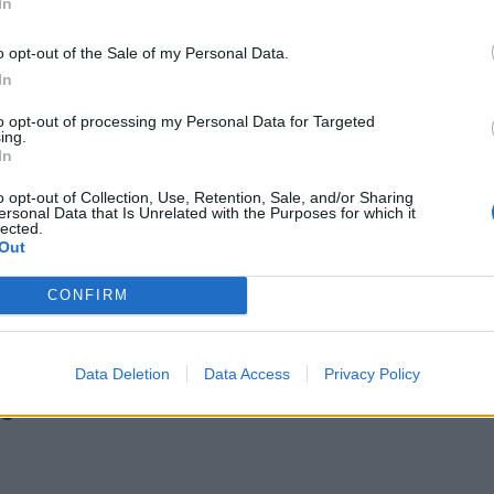
In
o opt-out of the Sale of my Personal Data.
In
to opt-out of processing my Personal Data for Targeted
ing.
 success story κινδυνεύει να αποδειχτεί... φιάσκο!
In
ένα success story κινδυνεύει να αποδειχτεί...
o opt-out of Collection, Use, Retention, Sale, and/or Sharing
ersonal Data that Is Unrelated with the Purposes for which it
lected.
Out
CONFIRM
της αγροτικής έρευνας όπως παρουσιάστηκαν στο Ηράκλει
Data Deletion
Data Access
Privacy Policy
ατα της αγροτικής έρευνας όπως παρουσιάστη
ιο