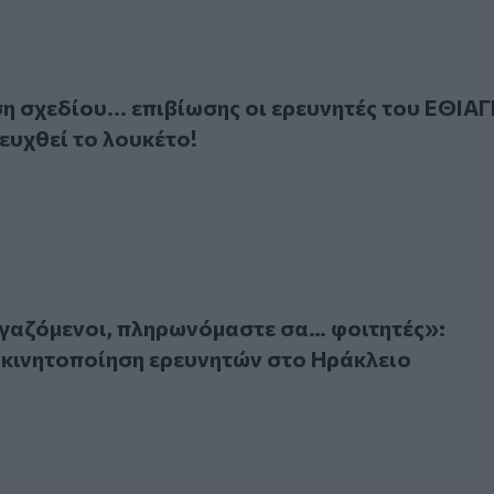
εδίου... επιβίωσης οι ερευνητές του ΕΘΙΑΓΕ για να αποφευχ
η σχεδίου... επιβίωσης οι ερευνητές του ΕΘΙΑΓ
ευχθεί το λουκέτο!
όμενοι, πληρωνόμαστε σα… φοιτητές»: Απεργία και κινητοπ
γαζόμενοι, πληρωνόμαστε σα… φοιτητές»:
 κινητοποίηση ερευνητών στο Ηράκλειο