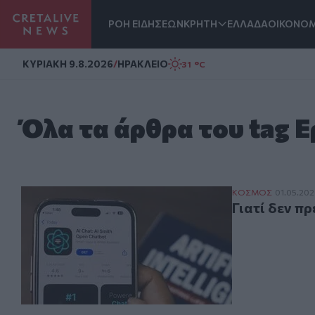
ΡΟΗ ΕΙΔΗΣΕΩΝ
ΚΡΗΤΗ
ΕΛΛΑΔΑ
ΟΙΚΟΝΟΜ
Homepage
ΚΥΡΙΑΚΗ 9.8.2026
/
ΗΡΑΚΛΕΙΟ
31 °C
Όλα τα άρθρα του tag 
Γιατί δεν πρέπε
ΚΟΣΜΟΣ
01.05.20
Γιατί δεν πρ