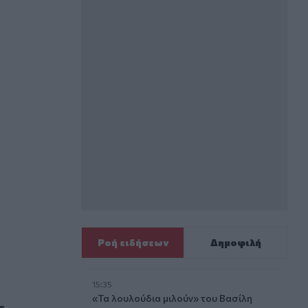
Ροή ειδήσεων
Δημοφιλή
15:35
 ζωής;
«Τα λουλούδια μιλούν» του Βασίλη
ς