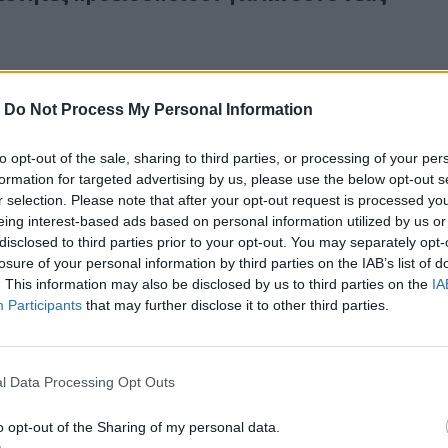
-
Do Not Process My Personal Information
to opt-out of the sale, sharing to third parties, or processing of your per
αν πώς να κάνουν τα καρκινικά κύτταρα να αυτοκαταστρέφο
formation for targeted advertising by us, please use the below opt-out s
ρήκαν πώς να κάνουν τα καρκινικά κύτταρα να
r selection. Please note that after your opt-out request is processed y
ρέφονται – Δύο καρκίνοι στο προσκήνιο
eing interest-based ads based on personal information utilized by us or
disclosed to third parties prior to your opt-out. You may separately opt-
losure of your personal information by third parties on the IAB’s list of
. This information may also be disclosed by us to third parties on the
IA
Participants
that may further disclose it to other third parties.
οειδοποιούν: Ένας σπάνιος καταστροφικός σεισμός θα πλήξ
025
l Data Processing Opt Outs
ς προειδοποιούν: Ένας σπάνιος καταστροφικό
πλήξει την Καλιφόρνια
o opt-out of the Sharing of my personal data.