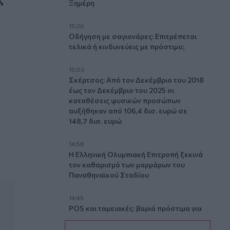
Ξημέρη
15:26
Οδήγηση με σαγιονάρες: Επιτρέπεται
τελικά ή κινδυνεύεις με πρόστιμο;
15:03
Σκέρτσος: Από τον Δεκέμβριο του 2018
έως τον Δεκέμβριο του 2025 οι
καταθέσεις φυσικών προσώπων
αυξήθηκαν από 106,4 δισ. ευρώ σε
148,7 δισ. ευρώ
14:58
Η Ελληνική Ολυμπιακή Επιτροπή ξεκινά
τον καθαρισμό των μαρμάρων του
Παναθηναϊκού Σταδίου
14:45
POS και ταμειακές: βαριά πρόστιμα για
όσους δε συμμορφώνονται