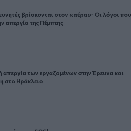
νητές βρίσκονται στον «αέρα»- Οι λόγοι που οδηγούν στην α
ρευνητές βρίσκονται στον «αέρα»- Οι λόγοι πο
ν απεργία της Πέμπτης
εργία των εργαζομένων στην Έρευνα και συγκέντρωση στο
 απεργία των εργαζομένων στην Έρευνα και
η στο Ηράκλειο
κπέμπουν SOS!