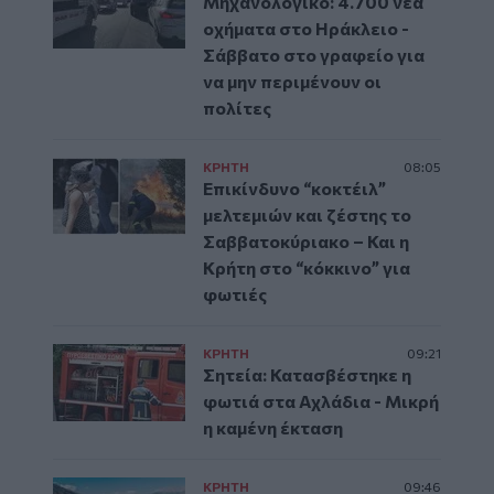
Μηχανολογικό: 4.700 νέα
οχήματα στο Ηράκλειο -
Σάββατο στο γραφείο για
να μην περιμένουν οι
πολίτες
ΚΡΗΤΗ
08:05
Επικίνδυνο “κοκτέιλ”
μελτεμιών και ζέστης το
Σαββατοκύριακο – Και η
Κρήτη στο “κόκκινο” για
φωτιές
ΚΡΗΤΗ
09:21
Σητεία: Κατασβέστηκε η
φωτιά στα Αχλάδια - Μικρή
η καμένη έκταση
ΚΡΗΤΗ
09:46