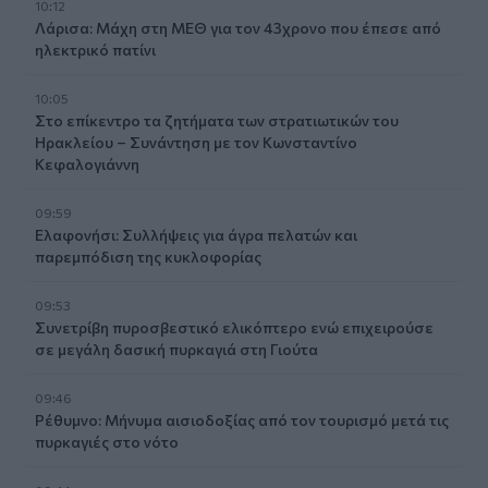
10:12
Λάρισα: Μάχη στη ΜΕΘ για τον 43χρονο που έπεσε από
ηλεκτρικό πατίνι
10:05
Στο επίκεντρο τα ζητήματα των στρατιωτικών του
Ηρακλείου – Συνάντηση με τον Κωνσταντίνο
Κεφαλογιάννη
09:59
Ελαφονήσι: Συλλήψεις για άγρα πελατών και
παρεμπόδιση της κυκλοφορίας
09:53
Συνετρίβη πυροσβεστικό ελικόπτερο ενώ επιχειρούσε
σε μεγάλη δασική πυρκαγιά στη Γιούτα
09:46
Ρέθυμνο: Μήνυμα αισιοδοξίας από τον τουρισμό μετά τις
πυρκαγιές στο νότο