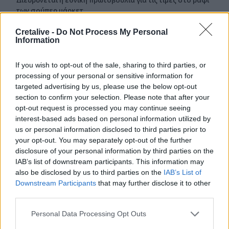
των σούπερ μάρκετ
Cretalive -
Do Not Process My Personal
09:01
Information
Όταν ο σεισμός της Κρήτης «λάβωσε» τον Φάρο της
Αλεξάνδρειας
If you wish to opt-out of the sale, sharing to third parties, or
processing of your personal or sensitive information for
08:55
targeted advertising by us, please use the below opt-out
Νέοι ρωσικοί βομβαρδισμοί στο Κίεβο: Τρεις νεκροί,
μεταξύ των οποίων ένα παιδί
section to confirm your selection. Please note that after your
opt-out request is processed you may continue seeing
interest-based ads based on personal information utilized by
08:49
us or personal information disclosed to third parties prior to
Μηχανολογικό: 4.700 νέα οχήματα στο Ηράκλειο -
your opt-out. You may separately opt-out of the further
Σάββατο στο γραφείο για να μην περιμένουν οι πολίτες
disclosure of your personal information by third parties on the
IAB’s list of downstream participants. This information may
08:41
also be disclosed by us to third parties on the
IAB’s List of
Κορυφώνεται η έξοδος των αδειούχων του Αυγούστου
Downstream Participants
that may further disclose it to other
third parties.
ΠΕΡΙΣΣΟΤΕΡΑ
Personal Data Processing Opt Outs