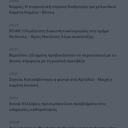
09:44
Κομμός: Η συγκινητική «πρώτη διαδρομή» για χελωνάκια
Καρέτα Καρέτα - Βίντεο
09:33
ΒΟΑΚ: Ολιγόλεπτη διακοπή κυκλοφορίας στο τμήμα
Νεάπολη – Άγιος Νικόλαος λόγω ανατίναξης
09:27
Βερολίνο: «Στημένη προβοκάτσια» το περιστατικό με το
drone, σύμφωνα με τη ρωσική πρεσβεία
09:21
Σητεία: Κατασβέστηκε η φωτιά στα Αχλάδια - Μικρή η
καμένη έκταση
09:14
Χανιά: Ελλείψεις προσωπικού και προβλήματα στις
υπηρεσίες καθαριότητας
09:08
Διευρύνεται η εθνική πρωτοβουλία για τις τιμές στο ράφι