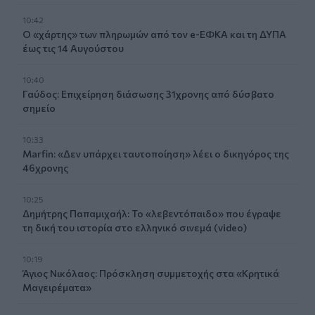
10:42
Ο «χάρτης» των πληρωμών από τον e-ΕΦΚΑ και τη ΔΥΠΑ
έως τις 14 Αυγούστου
10:40
Γαύδος: Επιχείρηση διάσωσης 31χρονης από δύσβατο
σημείο
10:33
Marfin: «Δεν υπάρχει ταυτοποίηση» λέει ο δικηγόρος της
46χρονης
10:25
Δημήτρης Παπαμιχαήλ: Το «λεβεντόπαιδο» που έγραψε
τη δική του ιστορία στο ελληνικό σινεμά (video)
10:19
Άγιος Νικόλαος: Πρόσκληση συμμετοχής στα «Κρητικά
Μαγειρέματα»