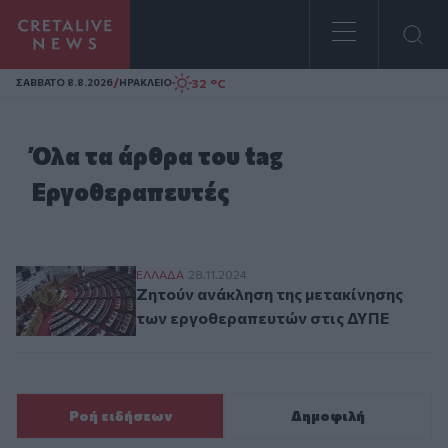
Homepage
/
32 °C
ΣAΒΒΑΤΟ 8.8.2026
ΗΡΑΚΛΕΙΟ
Όλα τα άρθρα του tag
Εργοθεραπευτές
Ζητούν ανάκληση της μετακίνησης των ε
ΕΛΛAΔΑ
28.11.2024
Ζητούν ανάκληση της μετακίνησης
των εργοθεραπευτών στις ΔΥΠΕ
Ροή ειδήσεων
Δημοφιλή