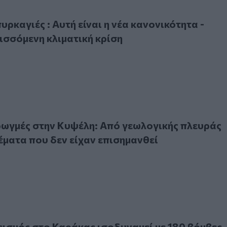
αγιές : Αυτή είναι η νέα κανονικότητα - Έχουμε εξελισσόμεν
6
υρκαγιές : Αυτή είναι η νέα κανονικότητα -
ισσόμενη κλιματική κρίση
μές στην Κυψέλη: Από γεωλογικής πλευράς υπάρχουν θέματα 
ρωγμές στην Κυψέλη: Από γεωλογικής πλευράς
ματα που δεν είχαν επισημανθεί
μός στο Καράκας ισοδυναμεί με 180 βόμβες Χιροσίμα
εισμός στο Καράκας ισοδυναμεί με 180 βόμβες