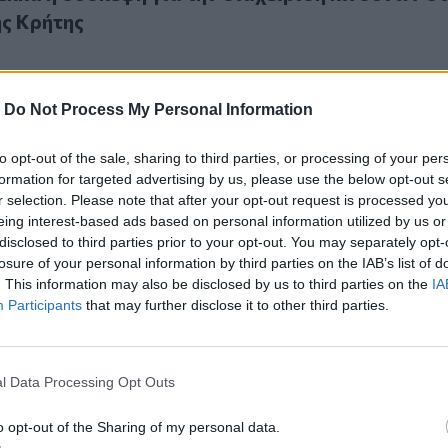
ς Κρήτης
-
Do Not Process My Personal Information
to opt-out of the sale, sharing to third parties, or processing of your per
ουργία και διαχείριση των φαραγγιών της Νότιας Κρήτης στ
formation for targeted advertising by us, please use the below opt-out s
ειτουργία και διαχείριση των φαραγγιών της
r selection. Please note that after your opt-out request is processed y
ης στο επίκεντρο σύσκεψης υπό τον Ευ. Λέκκα
eing interest-based ads based on personal information utilized by us or
disclosed to third parties prior to your opt-out. You may separately opt-
losure of your personal information by third parties on the IAB’s list of
. This information may also be disclosed by us to third parties on the
IA
Participants
that may further disclose it to other third parties.
αριάς: Εν αναμονή του πορίσματος που θα κρίνει το άνοιγμ
l Data Processing Opt Outs
 Σαμαριάς: Εν αναμονή του πορίσματος που θ
οιγμά του
o opt-out of the Sharing of my personal data.