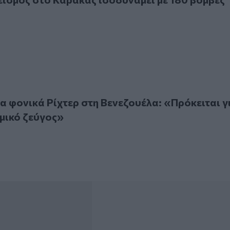
ονικά Ρίχτερ στη Βενεζουέλα: «Πρόκειται για σπάνιο σεισμι
τα φονικά Ρίχτερ στη Βενεζουέλα: «Πρόκειται γ
μικό ζεύγος»