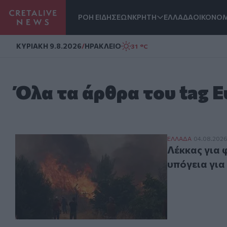
ΡΟΗ ΕΙΔΗΣΕΩΝ
ΚΡΗΤΗ
ΕΛΛΑΔΑ
ΟΙΚΟΝΟΜ
Homepage
ΚΥΡΙΑΚΗ 9.8.2026
/
ΗΡΑΚΛΕΙΟ
31 °C
Όλα τα άρθρα του tag 
Λέκκας για φωτι
ΕΛΛAΔΑ
04.08.202
Λέκκας για 
υπόγεια για