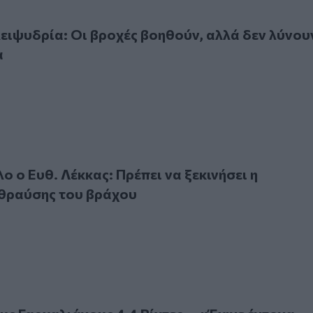
ψυδρία: Οι βροχές βοηθούν, αλλά δεν λύνουν το πρόβλημα
λειψυδρία: Οι βροχές βοηθούν, αλλά δεν λύνου
α
Ευθ. Λέκκας: Πρέπει να ξεκινήσει η διαδικασία θραύσης το
ο ο Ευθ. Λέκκας: Πρέπει να ξεκινήσει η
 θραύσης του βράχου
αργαλιάνους 4,4 Ρίχτερ – «Έγινε έντονα αισθητός», λέει ο 