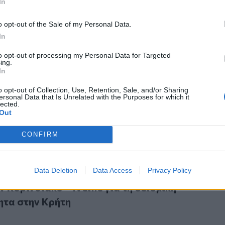
In
o opt-out of the Sale of my Personal Data.
In
to opt-out of processing my Personal Data for Targeted
ing.
 ο Λέκκας για τη σεισμική δραστηριότητα στη Σκιάθο
In
κός ο Λέκκας για τη σεισμική δραστηριότητα 
o opt-out of Collection, Use, Retention, Sale, and/or Sharing
ersonal Data that Is Unrelated with the Purposes for which it
lected.
Out
CONFIRM
ρεί να προβλεφθεί πότε θα γίνει μεγάλος σεισμός στον Κοριν
Data Deletion
Data Access
Privacy Policy
 μπορεί να προβλεφθεί πότε θα γίνει μεγάλος
 Κορινθιακό - Τι είπε για τη σεισμική
ητα στην Κρήτη