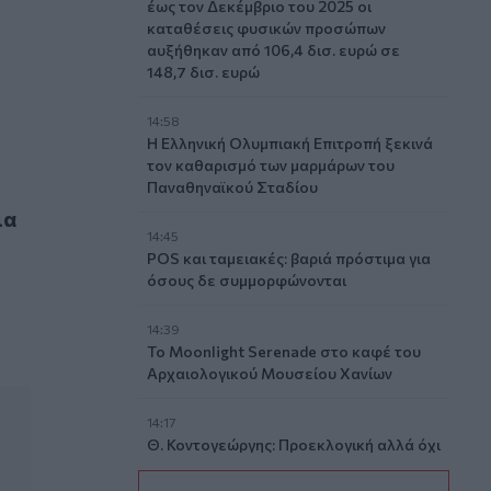
έως τον Δεκέμβριο του 2025 οι
καταθέσεις φυσικών προσώπων
αυξήθηκαν από 106,4 δισ. ευρώ σε
148,7 δισ. ευρώ
14:58
Η Ελληνική Ολυμπιακή Επιτροπή ξεκινά
τον καθαρισμό των μαρμάρων του
Παναθηναϊκού Σταδίου
κό ζεύγος»
ια
14:45
POS και ταμειακές: βαριά πρόστιμα για
όσους δε συμμορφώνονται
14:39
To Moonlight Serenade στο καφέ του
Αρχαιολογικού Μουσείου Χανίων
14:17
Θ. Κοντογεώργης: Προεκλογική αλλά όχι
παροχολογική η ΔΕΘ