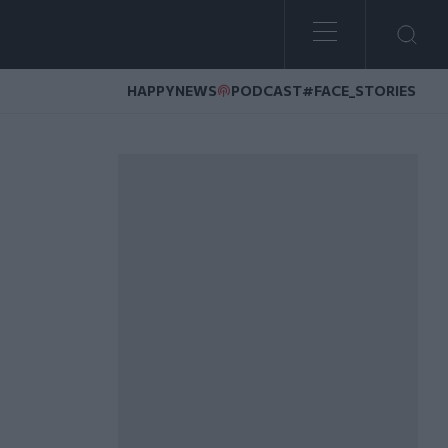
HAPPYNEWS
PODCAST
#FACE_STORIES
ς ή και μήνες»