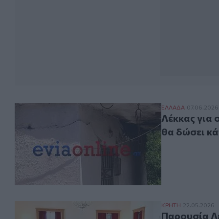
Λέκκας για σει
ΕΛΛAΔΑ
07.06.2026
Λέκκας για 
θα δώσει κά
Παρουσία Λέκκα
ΚΡΗΤΗ
22.05.2026
Παρουσία Λέ