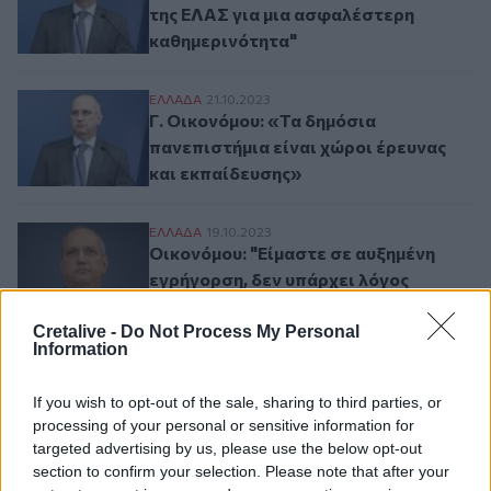
της ΕΛΑΣ για μια ασφαλέστερη
καθημερινότητα"
Γ. Οικονόμου: «Τα δημόσια πανεπιστήμια 
ΕΛΛAΔΑ
21.10.2023
Γ. Οικονόμου: «Τα δημόσια
πανεπιστήμια είναι χώροι έρευνας
και εκπαίδευσης»
Οικονόμου: "Είμαστε σε αυξημένη εγρήγορ
ΕΛΛAΔΑ
19.10.2023
Οικονόμου: "Είμαστε σε αυξημένη
εγρήγορση, δεν υπάρχει λόγος
πανικού"
Cretalive -
Do Not Process My Personal
Information
Γ. Οικονόμου: Επιμένουμε στην αντιμετώπ
ΕΛΛAΔΑ
17.10.2023
Γ. Οικονόμου: Επιμένουμε στην
If you wish to opt-out of the sale, sharing to third parties, or
αντιμετώπιση της νεανικής
processing of your personal or sensitive information for
παραβατικότητας
targeted advertising by us, please use the below opt-out
section to confirm your selection. Please note that after your