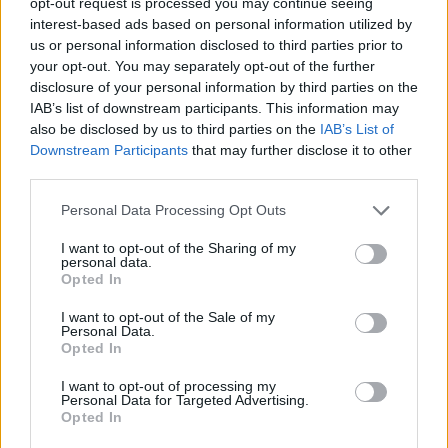
opt-out request is processed you may continue seeing
interest-based ads based on personal information utilized by
Σελιδοποίηση
Current page
1
Προηγούμενη σελίδα
Next page
us or personal information disclosed to third parties prior to
your opt-out. You may separately opt-out of the further
disclosure of your personal information by third parties on the
IAB’s list of downstream participants. This information may
also be disclosed by us to third parties on the
IAB’s List of
Downstream Participants
that may further disclose it to other
Ροή ειδήσεων
Δημοφιλή
third parties.
Personal Data Processing Opt Outs
17:50
Οι «δικαιότεροι φόροι… για τους ισχυρούς» του Αλέξη
I want to opt-out of the Sharing of my
Τσίπρα, τι ακριβώς σημαίνουν ;
personal data.
Opted In
17:47
I want to opt-out of the Sale of my
Παρέμβαση εισαγγελέα για το ελικόπτερο που
Personal Data.
προσγειώθηκε δίπλα σε λουόμενους στη Μήλο
Opted In
I want to opt-out of processing my
17:42
Personal Data for Targeted Advertising.
Κρίσιμες ελλείψεις αίματος - Έκκληση της ΕΟΘΑ για
Opted In
αιμοδοσία