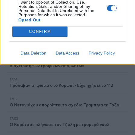
I want to opt-out of Collection, Use,
Retention, Sale, and/or Sharing of my
17:34
Personal Data that Is Unrelated with the
Κοντογεώργης: «Η φετινή ΔΕΘ είναι προεκλογική, αλλά
Purposes for which it was collected.
Opted Out
δεν είναι παροχολογική»
CONFIRM
17:33
Μεγάλη φωτιά στο Μουζάκι Ηλείας
Data Deletion
Data Access
Privacy Policy
17:20
Πλαστική ρύπανση: Το «παραμελημένο» πρόβλημα στη
διαχείριση των τροφικών αποβλήτων
17:14
Πρόλαβαν τη φωτιά στο Κορωπί - Είχε ηχήσει το 112
17:12
Ο Νετανιάχου απορρίπτει το σχέδιο Τραμπ για τη Γάζα
17:05
Ο Καρέτσας πλήγωσε τον Τζόλη με τρομερό γκολ