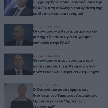
Συγχαρητήρια του Γ. Οικονόμου στην
ΕΛΑΣ για τη σύλληψη του δράστη της
επίθεσης στον αστυνομικό
Οικονόμου για Ρέντη: Επιχειρείται μια α
ΕΛΛAΔΑ
08.12.2023
Οικονόμου για Ρέντη: Επιχειρείται
μια αχρεία απόπειρα επίρριψης
ευθυνών στην ΕΛΑΣ
Οικονόμου για τον τραυματισμό αστυνομικο
ΕΛΛAΔΑ
08.12.2023
Οικονόμου για τον τραυματισμό
αστυνομικού: Η επίθεση αυτή δεν
πρέπει και δεν θα μείνει ατιμώρητη
Ο Οικονόμου καρατόμησε τον διοικητή τ
ΕΛΛAΔΑ
22.11.2023
Ο Οικονόμου καρατόμησε τον
διοικητή του Τμήματος Ασφαλείας
Ωρωπού για τον "δράκο των
Εξαρχείων"