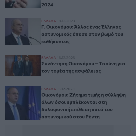
2024
Γ. Οικονόμου: Άλλος ένας Έλληνας αστυν
ΕΛΛAΔΑ
18.12.2023
Γ. Οικονόμου: Άλλος ένας Έλληνας
αστυνομικός έπεσε στον βωμό του
καθήκοντος
Συνάντηση Οικονόμου – Τσούνη για τον τ
ΕΛΛAΔΑ
16.12.2023
Συνάντηση Οικονόμου – Τσούνη για
τον τομέα της ασφάλειας
Οικονόμου: Ζήτημα τιμής η σύλληψη όλων
ΕΛΛAΔΑ
15.12.2023
Οικονόμου: Ζήτημα τιμής η σύλληψη
όλων όσοι εμπλέκονται στη
δολοφονική επίθεση κατά του
αστυνομικού στου Ρέντη