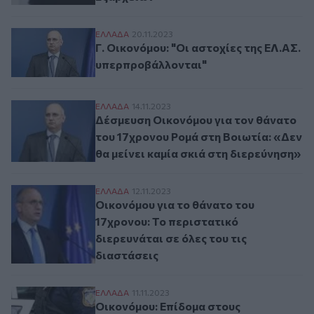
Γ. Οικονόμου: "Οι αστοχίες της ΕΛ.ΑΣ. υ
ΕΛΛAΔΑ
20.11.2023
Γ. Οικονόμου: "Οι αστοχίες της ΕΛ.ΑΣ.
υπερπροβάλλονται"
Δέσμευση Οικονόμου για τον θάνατο του 1
ΕΛΛAΔΑ
14.11.2023
Δέσμευση Οικονόμου για τον θάνατο
του 17χρονου Ρομά στη Βοιωτία: «Δεν
θα μείνει καμία σκιά στη διερεύνηση»
Οικονόμου για το θάνατο του 17χρονου: Το
ΕΛΛAΔΑ
12.11.2023
Οικονόμου για το θάνατο του
17χρονου: Το περιστατικό
διερευνάται σε όλες του τις
διαστάσεις
Οικονόμου: Επίδομα στους αστυνομικούς 
ΕΛΛAΔΑ
11.11.2023
Οικονόμου: Επίδομα στους