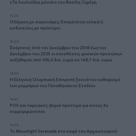
«Τα λουλούδια μιλούν» του Βασίλη Ξημέρη
15:26
Οδήγηση με σαγιονάρες: Επιτρέπεται τελικά ή
κινδυνεύεις με πρόστιμο;
15:03
Σκέρτσος: Από τον Δεκέμβριο του 2018 έως τον
Δεκέμβριο του 2025 οι καταθέσεις φυσικών προσώπων
αυξήθηκαν από 106,4 δισ. ευρώ σε 148,7 δισ. ευρώ
14:58
Η Ελληνική Ολυμπιακή Επιτροπή ξεκινά τον καθαρισμό
των μαρμάρων του Παναθηναϊκού Σταδίου
14:45
POS και ταμειακές: βαριά πρόστιμα για όσους δε
συμμορφώνονται
14:39
To Moonlight Serenade στο καφέ του Αρχαιολογικού