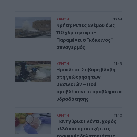
ΚΡΗΤΗ
12:54
Κρήτη: Ριπές ανέμου έως
110 χλμ την ώρα -
Παραμένει ο "κόκκινος"
συναγερμός
ΚΡΗΤΗ
11:49
Ηράκλειο: Σοβαρή βλάβη
στη γεώτρηση των
Βασιλειών – Πού
προβλέπονται προβλήματα
υδροδότησης
ΚΡΗΤΗ
11:40
Πανηγύρια: Γλέντι, χορός
αλλά και προσοχή στις
τροφικές δηλητηριάσεις