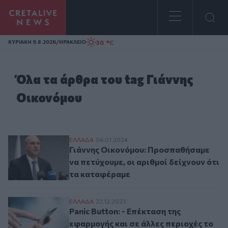
Homepage
/
30 °C
ΚΥΡΙΑΚΗ 9.8.2026
ΗΡΑΚΛΕΙΟ
Όλα τα άρθρα του tag Γιάννης
Οικονόμου
Γιάννης Οικονόμου: Προσπαθήσαμε να πετ
ΕΛΛAΔΑ
04.01.2024
Γιάννης Οικονόμου: Προσπαθήσαμε
να πετύχουμε, οι αριθμοί δείχνουν ότι
τα καταφέραμε
Panic Button: - Επέκταση της εφαρμογής κ
ΕΛΛAΔΑ
22.12.2023
Panic Button: - Επέκταση της
εφαρμογής και σε άλλες περιοχές το