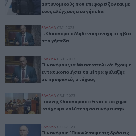
αστυνομικούς που επιφορτίζονται με
τους ελέγχους στα γήπεδα
Γ. Οικονόμου: Μηδενική ανοχή στη βία στ
ΕΛΛAΔΑ
07.11.2023
Γ. Οικονόμου: Μηδενική ανοχή στη βία
στα γήπεδα
Οικονόμου για Μεσανατολικό: Έχουμε εντ
ΕΛΛAΔΑ
06.11.2023
Οικονόμου για Μεσανατολικό: Έχουμε
εντατικοποιήσει τα μέτρα φύλαξης
σε προφανείς στόχους
Γιάννης Οικονόμου: «Είναι στοίχημα να 
ΕΛΛAΔΑ
06.11.2023
Γιάννης Οικονόμου: «Είναι στοίχημα
να έχουμε καλύτερη αστυνόμευση»
Οικονόμου: "Πυκνώνουμε τις δράσεις της
ΕΛΛAΔΑ
04.11.2023
Οικονόμου: "Πυκνώνουμε τις δράσεις