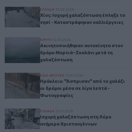
Χίος: Ισχυρή χαλαζόπτωση έπληξε το νησ
ΕΛΛAΔΑ
10.02.2026
Χίος: Ισχυρή χαλαζόπτωση έπληξε το
νησί - Καταστράφηκαν καλλιέργειες
Ακινητοποιήθηκαν αυτοκίνητα στον δρόμ
ΚΡΗΤΗ
12.01.2026
Ακινητοποιήθηκαν αυτοκίνητα στον
δρόμο Μυρτιά–Σκαλάνι μετά τη
χαλαζόπτωση
Ηράκλειο: "Άσπρισαν" από το χαλάζι οι δ
ΕΙΔΑ-ΑΚΟΥΣΑ
12.01.2026
Ηράκλειο: "Άσπρισαν" από το χαλάζι
οι δρόμοι μέσα σε λίγα λεπτά -
Φωτογραφίες
Ισχυρή χαλαζόπτωση στη Λέρο ανήμερα 
ΕΛΛAΔΑ
25.12.2025
Ισχυρή χαλαζόπτωση στη Λέρο
ανήμερα Χριστουγέννων