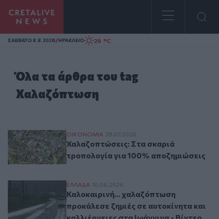
Homepage
/
29 °C
ΣAΒΒΑΤΟ 8.8.2026
ΗΡΑΚΛΕΙΟ
Όλα τα άρθρα του tag
Χαλαζόπτωση
Χαλαζοπτώσεις: Στα σκαριά τροπολογία 
ΟΙΚΟΝΟΜΙΑ
28.07.2026
Χαλαζοπτώσεις: Στα σκαριά
τροπολογία για 100% αποζημιώσεις
Καλοκαιρινή... χαλαζόπτωση προκάλεσε ζη
ΕΛΛAΔΑ
10.06.2026
Καλοκαιρινή... χαλαζόπτωση
προκάλεσε ζημιές σε αυτοκίνητα και
καλλιέργειες στα Ιωάννινα - Βίντεο