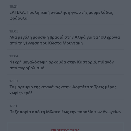
18:21
ΕΛΓΕΚΑ: Προληπτική ανάκληση γνωστής μαρμελάδας
φράουλα
18:05
Μια μεγάλη μουσική βραδιά στην Αλφά για τα 100 χρόνια
από τη γέννηση του Κώστα Μουντάκη
18:04
Νεκρή μεγαλόσωμη αρκούδα στην Καστοριά, πιθανόν
από πυροβολισμό
17:59
Το μαρτύριο της σταγόνας στην Φορτέτσα: Τρεις μέρες
χωρίς νερό!
17:51
Πεζοπορία από τη Μίλατο έως την παραλία των Ανωγείων
ΠΕΡΙΣΣΟΤΕΡΑ