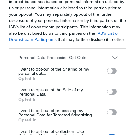
interest-based ads based on personal information utilized by
us or personal information disclosed to third parties prior to
your opt-out. You may separately opt-out of the further
disclosure of your personal information by third parties on the
Ροή ειδήσεων
Δημοφιλή
IAB’s list of downstream participants. This information may
also be disclosed by us to third parties on the
IAB’s List of
Downstream Participants
that may further disclose it to other
20:05
Καλύτερη η εικόνα της φωτιάς στη Μικρή Βίγλα της Νάξου
third parties.
Personal Data Processing Opt Outs
20:03
Ρέθυμνο: Πέντε άτομα έστειλαν στο νοσοκομείο
I want to opt-out of the Sharing of my
Βρετανό
personal data.
Opted In
19:59
I want to opt-out of the Sale of my
Ηράκλειο: Δικογραφία για τα λύματα στο λιμάνι, πίσω
Personal Data.
από την πλατεία 18 Άγγλων
Opted In
19:48
I want to opt-out of processing my
Personal Data for Targeted Advertising.
Εξαρθρώθηκε ομάδα που διακινούσε ναρκωτικά στην
Opted In
Αθήνα και στην περιοχή της Πανεπιστημιούπολης
Ζωγράφου
I want to opt-out of Collection, Use,