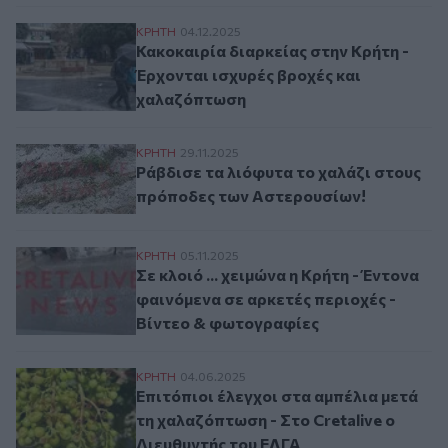
Κακοκαιρία διαρκείας στην Κρήτη - Έρχο
ΚΡΗΤΗ
04.12.2025
Κακοκαιρία διαρκείας στην Κρήτη -
Έρχονται ισχυρές βροχές και
χαλαζόπτωση
Ράβδισε τα λιόφυτα το χαλάζι στους πρό
ΚΡΗΤΗ
29.11.2025
Ράβδισε τα λιόφυτα το χαλάζι στους
πρόποδες των Αστερουσίων!
Σε κλοιό ... χειμώνα η Κρήτη - Έντονα φα
ΚΡΗΤΗ
05.11.2025
Σε κλοιό ... χειμώνα η Κρήτη - Έντονα
φαινόμενα σε αρκετές περιοχές -
Βίντεο & φωτογραφίες
Επιτόπιοι έλεγχοι στα αμπέλια μετά τη χα
ΚΡΗΤΗ
04.06.2025
Επιτόπιοι έλεγχοι στα αμπέλια μετά
τη χαλαζόπτωση - Στο Cretalive ο
Διευθυντής του ΕΛΓΑ