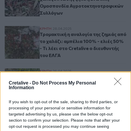
Ομοσπονδία Αγροτοκτηνοτροφικών
Συλλόγων
Τρομακτική η αναλογία της ζημιάς από το χ
ΚΡΗΤΗ
28.04.2025
Τρομακτική η αναλογία της ζημιάς από
το χαλάζι: αμπέλια 100% - ελιές 50%
- Τι λέει στο Cretalive ο διευθυντής
του ΕΛΓΑ
Μ. Κεφαλογιάννης: Ζητά στήριξη των αγ
ΚΡΗΤΗ
26.04.2025
Μ. Κεφαλογιάννης: Ζητά στήριξη των
Cretalive -
Do Not Process My Personal
αγροτών στην Κρήτη λόγω της
Information
σφοδρής χαλαζόπτωσης
If you wish to opt-out of the sale, sharing to third parties, or
processing of your personal or sensitive information for
Σελιδοποίηση
targeted advertising by us, please use the below opt-out
Current page
1
Προηγούμενη σελίδα
Next page
section to confirm your selection. Please note that after your
opt-out request is processed you may continue seeing