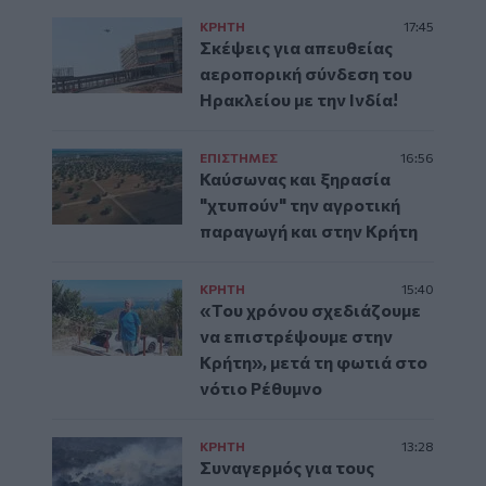
ΚΡΗΤΗ
17:45
Σκέψεις για απευθείας
αεροπορική σύνδεση του
Ηρακλείου με την Ινδία!
ΕΠΙΣΤΗΜΕΣ
16:56
Καύσωνας και ξηρασία
"χτυπούν" την αγροτική
παραγωγή και στην Κρήτη
ΚΡΗΤΗ
15:40
«Του χρόνου σχεδιάζουμε
να επιστρέψουμε στην
Κρήτη», μετά τη φωτιά στο
νότιο Ρέθυμνο
ΚΡΗΤΗ
13:28
Συναγερμός για τους