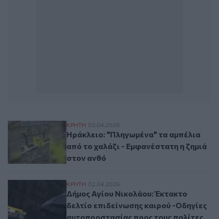
Ηράκλειο: "Πληγωμένα" τα αμπέλια από το
ΚΡΗΤΗ
03.04.2026
Ηράκλειο: "Πληγωμένα" τα αμπέλια
από το χαλάζι - Εμφανέστατη η ζημιά
στον ανθό
Δήμος Αγίου Νικολάου: Έκτακτο δελτίο ε
ΚΡΗΤΗ
02.04.2026
Δήμος Αγίου Νικολάου: Έκτακτο
δελτίο επιδείνωσης καιρού -Οδηγίες
αυτοπροστασίας προς τους πολίτες