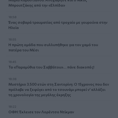
Μπρουτζάκης από την «Ελπίδα»
18:58
Ένας σοβαρά τραυματίας από τροχαίο με γουρούνα στην
Ηλεία
18:55
Η πρώτη ομάδα που συλλυπήθηκε για τον χαμό του
πατέρα του Μέσι
18:45
Τα «Παραμύθια του Σαββάτου»… πάνε διακοπές!
18:38
Μυστήριο 3.500 ετών στη Σαντορίνη: Ο 15χρονος που δεν
πρόλαβε να ξεφύγει από το τσουνάμι μπορεί ν' αλλάξει
τη χρονολογία της μεγάλης έκρηξης
18:22
ΟΦΗ: Έκλεισε τον Λορέντσο Ντίκμαν