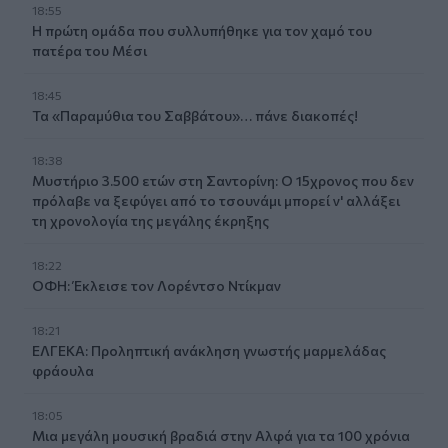
18:55
Η πρώτη ομάδα που συλλυπήθηκε για τον χαμό του
πατέρα του Μέσι
18:45
Τα «Παραμύθια του Σαββάτου»… πάνε διακοπές!
18:38
Μυστήριο 3.500 ετών στη Σαντορίνη: Ο 15χρονος που δεν
πρόλαβε να ξεφύγει από το τσουνάμι μπορεί ν' αλλάξει
τη χρονολογία της μεγάλης έκρηξης
18:22
ΟΦΗ: Έκλεισε τον Λορέντσο Ντίκμαν
18:21
ΕΛΓΕΚΑ: Προληπτική ανάκληση γνωστής μαρμελάδας
φράουλα
18:05
Μια μεγάλη μουσική βραδιά στην Αλφά για τα 100 χρόνια