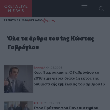
Homepage
/
31 °C
ΣAΒΒΑΤΟ 8.8.2026
ΗΡΑΚΛΕΙΟ
Όλα τα άρθρα του tag Κώστας
Γαβρόγλου
Κυρ. Πιερρακάκης: Ο Γαβρόγλου το 2018 ε
ΕΛΛAΔΑ
04.03.2024
Κυρ. Πιερρακάκης: Ο Γαβρόγλου το
2018 είχε φέρει διάταξη εκτός της
ρυθμιστικής εμβέλειας του άρθρου 16
Στον Πρύτανη του Πανεπιστημίου Κρήτης 
ΚΡΗΤΗ
23.03.2023
Στον Πρύτανη του Πανεπιστημίου