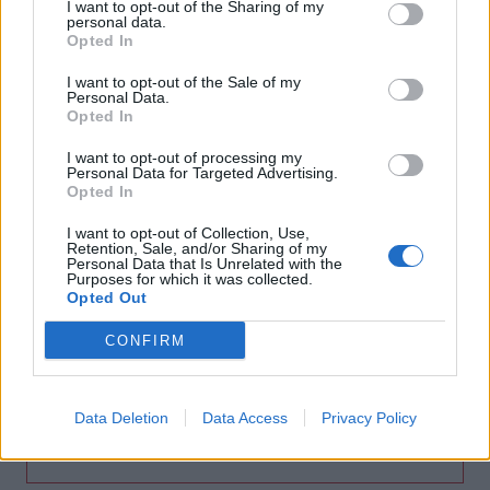
I want to opt-out of the Sharing of my
Ο νεότερος κάτοχος διαρκείας του ΟΦΗ είναι... 2 μηνών!
personal data.
Opted In
17:16
Χάντερ Μπάιντεν: Αποκάλυψε ότι ο καρκίνος του πατέρα
I want to opt-out of the Sale of my
Personal Data.
του, Τζο Μπάιντεν, έχει κάνει μεταστάσεις στα οστά
Opted In
16:56
I want to opt-out of processing my
Personal Data for Targeted Advertising.
Καύσωνας και ξηρασία "χτυπούν" την αγροτική παραγωγή
Opted In
και στην Κρήτη
I want to opt-out of Collection, Use,
16:39
Retention, Sale, and/or Sharing of my
Personal Data that Is Unrelated with the
Επίδομα 150 ευρώ ανά παιδί: Ποιοι θα πληρωθούν τέλη
Purposes for which it was collected.
στα Αυγούστου – Όλες οι προϋποθέσεις
Opted Out
16:25
CONFIRM
Φωτιά στη Βοιωτία: Η δραματική επιχείρηση διάσωσης
πολιτών μέσω θαλάσσης από την Πυροσβεστική
Data Deletion
Data Access
Privacy Policy
ΠΕΡΙΣΣΟΤΕΡΑ