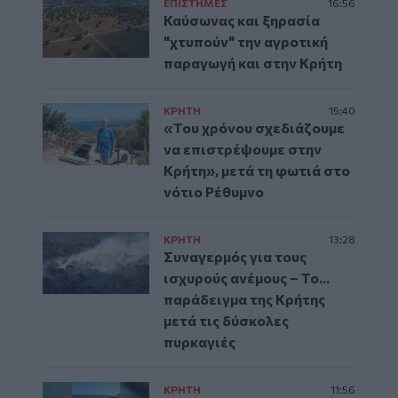
ΕΠΙΣΤΗΜΕΣ
16:56
Καύσωνας και ξηρασία
"χτυπούν" την αγροτική
παραγωγή και στην Κρήτη
ΚΡΗΤΗ
15:40
«Του χρόνου σχεδιάζουμε
να επιστρέψουμε στην
Κρήτη», μετά τη φωτιά στο
νότιο Ρέθυμνο
ΚΡΗΤΗ
13:28
Συναγερμός για τους
ισχυρούς ανέμους – Το...
παράδειγμα της Κρήτης
μετά τις δύσκολες
πυρκαγιές
ΚΡΗΤΗ
11:56