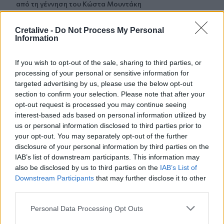
από τη γέννηση του Κώστα Μουντάκη
18:04
Cretalive -
Do Not Process My Personal
Νεκρή μεγαλόσωμη αρκούδα στην Καστοριά, πιθανόν
Information
από πυροβολισμό
If you wish to opt-out of the sale, sharing to third parties, or
17:59
processing of your personal or sensitive information for
Το μαρτύριο της σταγόνας στην Φορτέτσα: Τρεις μέρες
targeted advertising by us, please use the below opt-out
χωρίς νερό!
section to confirm your selection. Please note that after your
opt-out request is processed you may continue seeing
17:51
interest-based ads based on personal information utilized by
Πεζοπορία από τη Μίλατο έως την παραλία των Ανωγείων
us or personal information disclosed to third parties prior to
your opt-out. You may separately opt-out of the further
17:45
disclosure of your personal information by third parties on the
Σκέψεις για απευθείας αεροπορική σύνδεση του
IAB’s list of downstream participants. This information may
Ηρακλείου με την Ινδία!
also be disclosed by us to third parties on the
IAB’s List of
Downstream Participants
that may further disclose it to other
17:38
third parties.
Η Τεχνητή Νοημοσύνη «αλλάζει» τον εγκέφαλό μας
Personal Data Processing Opt Outs
17:29