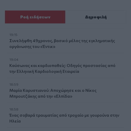
Ροή ειδήσεων
Δημοφιλή
19:15
Συνελήφθη 49χρονος, βασικό μέλος της εγκληματικής
οργάνωσης του «Έντικ»
19:04
Καύσωνας και καρδιοπαθείς: Οδηγός προστασίας από
την Ελληνική Καρδιολογική Εταιρεία
18:59
Μαρία Καρυστιανού: Αποχώρησε και ο Νίκος
Μπρουτζάκης από την «Ελπίδα»
18:58
Ένας σοβαρά τραυματίας από τροχαίο με γουρούνα στην
Ηλεία