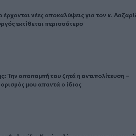
ονται νέες αποκαλύψεις για τον κ. Λαζαρίδη, ο πρωθυπουρ
έρχονται νέες αποκαλύψεις για τον κ. Λαζαρί
ργός εκτίθεται περισσότερο
ην αποπομπή του ζητά η αντιπολίτευση – Νόμιμος ο διορισμ
ς: Την αποπομπή του ζητά η αντιπολίτευση –
ιορισμός μου απαντά ο ίδιος
Λαζαρίδη: Κανένα ζήτημα για την παραμονή του στην κυβέρ