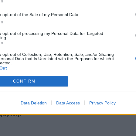
In
o opt-out of the Sale of my Personal Data.
In
to opt-out of processing my Personal Data for Targeted
ing.
ννη για Μακάριο Λαζαρίδη: Θα έπρεπε να παραιτηθεί για ν
In
ογιάννη για Μακάριο Λαζαρίδη: Θα έπρεπε να
για να να διευκολύνει τον πρωθυπουργό και το
o opt-out of Collection, Use, Retention, Sale, and/or Sharing
ersonal Data that Is Unrelated with the Purposes for which it
lected.
Out
CONFIRM
 σιωπή ασυρμάτου του Τσίπρα για την υπόθεση Λαζαρίδη!
.2026
Data Deletion
Data Access
Privacy Policy
 τη σιωπή ασυρμάτου του Τσίπρα για την
ζαρίδη!