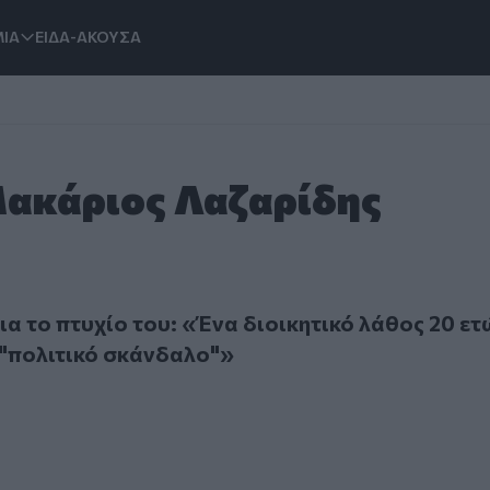
ΙΑ
ΕΙΔΑ-ΑΚΟΥΣΑ
Μακάριος Λαζαρίδης
ο πτυχίο του: «Ένα διοικητικό λάθος 20 ετών βαφτίστηκε "
ια το πτυχίο του: «Ένα διοικητικό λάθος 20 ετ
"πολιτικό σκάνδαλο"»