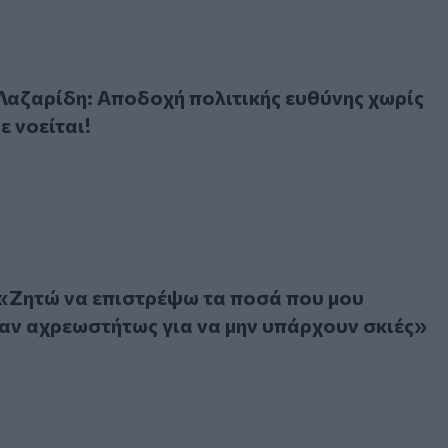
ρίδη: Αποδοχή πολιτικής ευθύνης χωρίς παραίτηση δε νοείτ
αζαρίδη: Αποδοχή πολιτικής ευθύνης χωρίς
ε νοείται!
τώ να επιστρέψω τα ποσά που μου καταβλήθηκαν αχρεωστήτω
«Ζητώ να επιστρέψω τα ποσά που μου
ν αχρεωστήτως για να μην υπάρχουν σκιές»