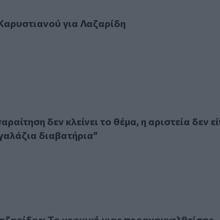
υστιανού για Λαζαρίδη
Καρυστιανού για Λαζαρίδη
τηση δεν κλείνει το θέμα, η αριστεία δεν είναι “πτυχία και
ραίτηση δεν κλείνει το θέμα, η αριστεία δεν εί
 γαλάζια διαβατήρια”
ίδης: Το χρονικό μιας προαναγγελθείσας παραίτησης
ζαρίδης: Το χρονικό μιας προαναγγελθείσας