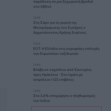
παράδοση σε μια ξεχωριστή βραδιά
στο Αβδού
12:56
Στη Σάμο για τη γιορτή της
Μεταμόρφωσης του Σωτήρος ο
Αρχιεπίσκοπος Κρήτης Ευγένιος
12:53
ΕΟΤ: Η Ελλάδα στις κορυφαίες επιλογές
των Ευρωπαίων ταξιδιωτών
12:46
Βλάβη σε ταχύπλοο από Σαντορίνη
προς Ηράκλειο - Στο λιμάνι με
ασφάλεια 1.123 επιβάτες
12:42
Στο 3,4% υποχώρησε ο πληθωρισμός
τον Ιούλιο