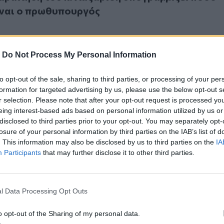
ίναι ο πρωθυπουργός
-
Do Not Process My Personal Information
to opt-out of the sale, sharing to third parties, or processing of your per
 Μακάριος Λαζαρίδης
formation for targeted advertising by us, please use the below opt-out s
ε ο Μακάριος Λαζαρίδης
r selection. Please note that after your opt-out request is processed y
eing interest-based ads based on personal information utilized by us or
disclosed to third parties prior to your opt-out. You may separately opt-
losure of your personal information by third parties on the IAB’s list of
. This information may also be disclosed by us to third parties on the
IA
Participants
that may further disclose it to other third parties.
ρίδη: Πόσο ακόμα ο κ. Μητσοτάκης θα διατηρεί το προσωπι
l Data Processing Opt Outs
αζαρίδη: Πόσο ακόμα ο κ. Μητσοτάκης θα
 προσωπικό του ρουσφέτι;
o opt-out of the Sharing of my personal data.