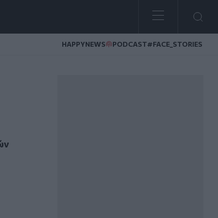
HAPPYNEWS
PODCAST
#FACE_STORIES
πολιτικό σκάνδαλο"»
ών