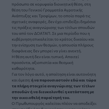
πρόσωπο σε κορυφαία διοικητική θέση, στη
θέση του Γενικού Γραμματέα Αγροτικής
Ανάπτυξης και Τροφίμων, το οποίο παρά τις
σχετικές αναφορές, δεν έχει επιδείξει δημόσια
τις πράξεις αναγνώρισης των τίτλων σπουδών
του από τον ΔΟΑΤΑΠ. Σε μια περίοδο που η
κυβέρνηση επικαλείται το κράτος δικαίου και
την ενίσχυση των θεσμών, η απουσία πλήρους
διαφάνειας δεν μπορεί να γίνει ανεκτή.
Η θέση αυτή δεν είναι τυπική. Απαιτεί
προσόντα, αξιοπιστία και θεσμική
καθαρότητα.
Για τον λόγο αυτό, η απαίτηση είναι αυτονόητη
και άμεση:
ή να παρουσιαστούν εδώ και τώρα
τα πλήρη στοιχεία αναγνώρισης των τίτλων
σπουδών ή να διευκολυνθεί η κατάσταση με
την οικειοθελή παραίτησή του.
Ο Πρωθυπουργός καλείται πλέον να αποδείξει