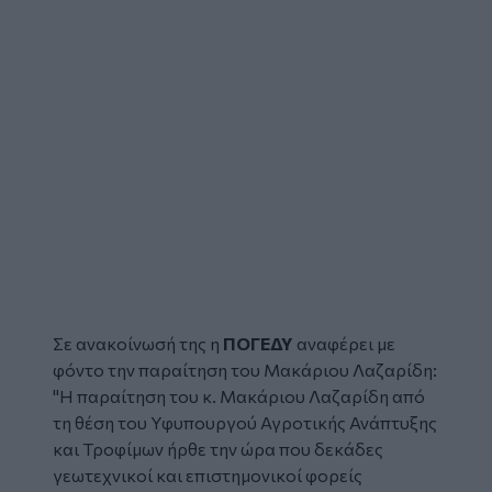
Σε ανακοίνωσή της η
ΠΟΓΕΔΥ
αναφέρει με
φόντο την παραίτηση του Μακάριου Λαζαρίδη:
"Η παραίτηση του κ. Μακάριου Λαζαρίδη από
τη θέση του Υφυπουργού Αγροτικής Ανάπτυξης
και Τροφίμων ήρθε την ώρα που δεκάδες
γεωτεχνικοί και επιστημονικοί φορείς