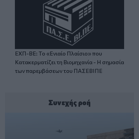
ΕΧΠ-ΒΕ: Το «Ενιαίο Πλαίσιο» που
Κατακερματίζει τη Βιομηχανία - Η σημασία
των παρεμβάσεων του ΠΑΣΕΒΙΠΕ
Συνεχής ροή