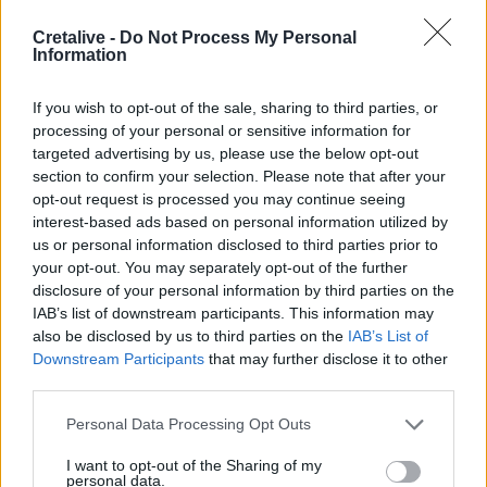
Επίδομα 150 ευρώ ανά παιδί: Ποιοι θα πληρωθούν τέλη
στα Αυγούστου – Όλες οι προϋποθέσεις
Cretalive -
Do Not Process My Personal
Information
16:25
Φωτιά στη Βοιωτία: Η δραματική επιχείρηση διάσωσης
If you wish to opt-out of the sale, sharing to third parties, or
πολιτών μέσω θαλάσσης από την Πυροσβεστική
processing of your personal or sensitive information for
targeted advertising by us, please use the below opt-out
16:12
section to confirm your selection. Please note that after your
Ε. Τουρνάς: "Απέναντι σε ακραία καιρικά φαινόμενα δεν
opt-out request is processed you may continue seeing
υπάρχουν περιθώρια εφησυχασμού"
interest-based ads based on personal information utilized by
us or personal information disclosed to third parties prior to
15:57
your opt-out. You may separately opt-out of the further
Φωτιά σε χαμηλή βλάστηση στη Σίνδο - Σηκώθηκε
disclosure of your personal information by third parties on the
ελικόπτερο
IAB’s list of downstream participants. This information may
also be disclosed by us to third parties on the
IAB’s List of
15:54
Downstream Participants
that may further disclose it to other
Αττικόν: Εκτός λειτουργίας και οι δύο αξονικοί
third parties.
τομογράφοι
Personal Data Processing Opt Outs
15:48
I want to opt-out of the Sharing of my
Ταϊλάνδη: Στους 9 οι νεκροί μετά τον θάνατο ενός
personal data.