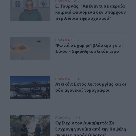
Ε. Τουρνάς: "Απέναντι σε ακραία καιρικά φαινόμενα δ
ΕΛΛAΔΑ
16:12
Ε. Τουρνάς: "Απέναντι σε ακραία κ
Ε. Τουρνάς: "Απέναντι σε ακραία
καιρικά φαινόμενα δεν υπάρχουν
περιθώρια εφησυχασμού"
Φωτιά σε χαμηλή βλάστηση στη Σίνδο - Σηκώθηκε ελικ
ΕΛΛAΔΑ
15:57
Φωτιά σε χαμηλή βλάστηση στη Σίν
Φωτιά σε χαμηλή βλάστηση στη
Σίνδο - Σηκώθηκε ελικόπτερο
Αττικόν: Εκτός λειτουργίας και οι δύο αξονικοί τομογρ
ΕΛΛAΔΑ
15:54
Αττικόν: Εκτός λειτουργίας και οι 
Αττικόν: Εκτός λειτουργίας και οι
δύο αξονικοί τομογράφοι
Θρίλερ στον Λυκαβηττό: Σε 57χρονη γυναίκα από την Κυ
ΕΛΛAΔΑ
14:59
Θρίλερ στον Λυκαβηττό: Σε 57χρονη
Θρίλερ στον Λυκαβηττό: Σε
57χρονη γυναίκα από την Κυψέλη
ανήκει η σορός (photos)