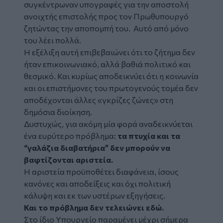
συγκέντρωναν υπογραφές για την αποστολή
ανοιχτής επιστολής προς τον Πρωθυπουργό
ζητώντας την αποπομπή του. Αυτό από μόνο
του λέει πολλά.
Η εξέλιξη αυτή επιβεβαιώνει ότι το ζήτημα δεν
ήταν επικοινωνιακό, αλλά βαθιά πολιτικό και
θεσμικό. Και κυρίως αποδεικνύει ότι η κοινωνία
και οι επιστήμονες του πρωτογενούς τομέα δεν
αποδέχονται άλλες «γκρίζες ζώνες» στη
δημόσια διοίκηση.
Δυστυχώς, για ακόμη μία φορά αναδεικνύεται
ένα ευρύτερο πρόβλημα:
τα πτυχία και τα
“γαλάζια διαβατήρια” δεν μπορούν να
βαφτίζονται αριστεία.
Η αριστεία προϋποθέτει διαφάνεια, ίσους
κανόνες και αποδείξεις και όχι πολιτική
κάλυψη και εκ των υστέρων εξηγήσεις.
Και το πρόβλημα δεν τελειώνει εδώ.
Στο ίδιο Υπουργείο παραμένει μέχρι σήμερα