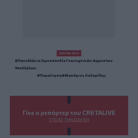
ΣΧΕΤΙΚΆ TAGS
Πανελλήνια Ομοσπονδία Γεωτεχνικών Δημοσίων
Υπαλλήλων
Παραίτηση
Μακάριος Λαζαρίδης
Γίνε ο ρεπόρτερ του CRETALIVE
ΣΤΕΊΛΕ ΤΗΝ ΕΊΔΗΣΗ