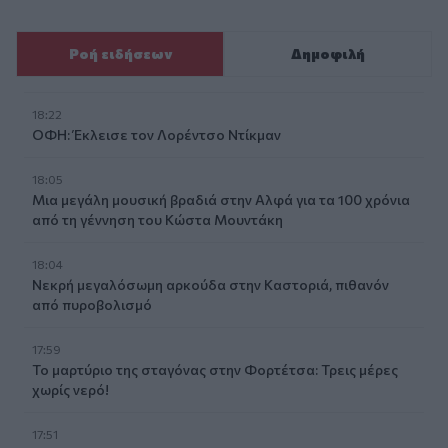
Ροή ειδήσεων
Δημοφιλή
18:22
ΟΦΗ: Έκλεισε τον Λορέντσο Ντίκμαν
18:05
Μια μεγάλη μουσική βραδιά στην Αλφά για τα 100 χρόνια
από τη γέννηση του Κώστα Μουντάκη
18:04
Νεκρή μεγαλόσωμη αρκούδα στην Καστοριά, πιθανόν
από πυροβολισμό
17:59
Το μαρτύριο της σταγόνας στην Φορτέτσα: Τρεις μέρες
χωρίς νερό!
17:51