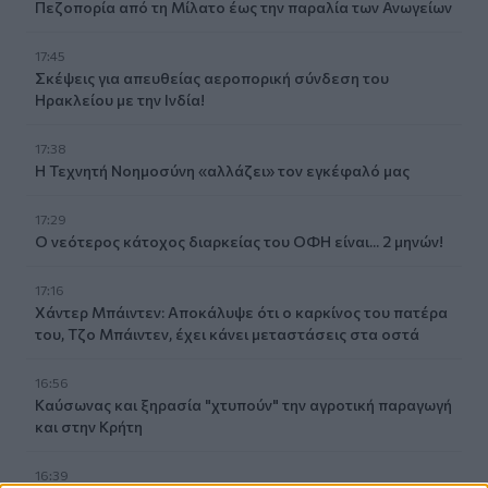
Πεζοπορία από τη Μίλατο έως την παραλία των Ανωγείων
17:45
Σκέψεις για απευθείας αεροπορική σύνδεση του
Ηρακλείου με την Ινδία!
17:38
Η Τεχνητή Νοημοσύνη «αλλάζει» τον εγκέφαλό μας
17:29
Ο νεότερος κάτοχος διαρκείας του ΟΦΗ είναι... 2 μηνών!
17:16
Χάντερ Μπάιντεν: Αποκάλυψε ότι ο καρκίνος του πατέρα
του, Τζο Μπάιντεν, έχει κάνει μεταστάσεις στα οστά
16:56
Καύσωνας και ξηρασία "χτυπούν" την αγροτική παραγωγή
και στην Κρήτη
16:39