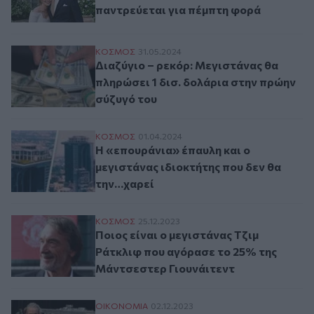
παντρεύεται για πέμπτη φορά
Διαζύγιο – ρεκόρ: Μεγιστάνας θα πληρώσε
ΚΟΣΜΟΣ
31.05.2024
Διαζύγιο – ρεκόρ: Μεγιστάνας θα
πληρώσει 1 δισ. δολάρια στην πρώην
σύζυγό του
Η «επουράνια» έπαυλη και ο μεγιστάνας ι
ΚΟΣΜΟΣ
01.04.2024
Η «επουράνια» έπαυλη και ο
μεγιστάνας ιδιοκτήτης που δεν θα
την…χαρεί
Ποιος είναι ο μεγιστάνας Τζιμ Ράτκλιφ π
ΚΟΣΜΟΣ
25.12.2023
Ποιος είναι ο μεγιστάνας Τζιμ
Ράτκλιφ που αγόρασε το 25% της
Μάντσεστερ Γιουνάιτεντ
Συνιδρυτής ενός κολοσσού γύρισε την πλάτ
ΟΙΚΟΝΟΜΙΑ
02.12.2023