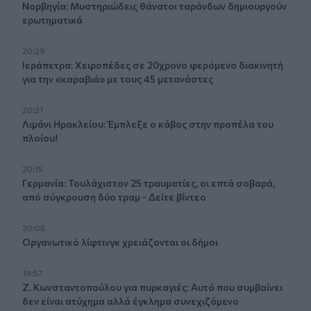
Νορβηγία: Μυστηριώδεις θάνατοι ταράνδων δημιουργούν
ερωτηματικά
20:29
Ιεράπετρα: Χειροπέδες σε 20χρονο φερόμενο διακινητή
για την «καραβιά» με τους 45 μετανάστες
20:21
Λιμάνι Ηρακλείου: Έμπλεξε ο κάβος στην προπέλα του
πλοίου!
20:15
Γερμανία: Τουλάχιστον 25 τραυματίες, οι επτά σοβαρά,
από σύγκρουση δύο τραμ - Δείτε βίντεο
20:06
Οργανωτικό λίφτινγκ χρειάζονται οι δήμοι
19:57
Ζ. Κωνσταντοπούλου για πυρκαγιές: Αυτό που συμβαίνει
δεν είναι ατύχημα αλλά έγκλημα συνεχιζόμενο