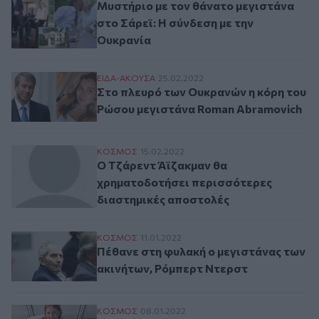
Μυστήριο με τον θάνατο μεγιστάνα
στο Σάρεϊ: Η σύνδεση με την
Ουκρανία
Στο πλευρό των Ουκρανών η κόρη του Ρώ
ΕΙΔΑ-ΑΚΟΥΣΑ
25.02.2022
Στο πλευρό των Ουκρανών η κόρη του
Ρώσου μεγιστάνα Roman Abramovich
Ο Τζάρεντ Άϊζακμαν θα χρηματοδοτήσει 
ΚΟΣΜΟΣ
15.02.2022
Ο Τζάρεντ Άϊζακμαν θα
χρηματοδοτήσει περισσότερες
διαστημικές αποστολές
Πέθανε στη φυλακή ο μεγιστάνας των ακι
ΚΟΣΜΟΣ
11.01.2022
Πέθανε στη φυλακή ο μεγιστάνας των
ακινήτων, Ρόμπερτ Ντερστ
Pixie, η 10χρονη μεγιστάνας
ΚΟΣΜΟΣ
08.01.2022