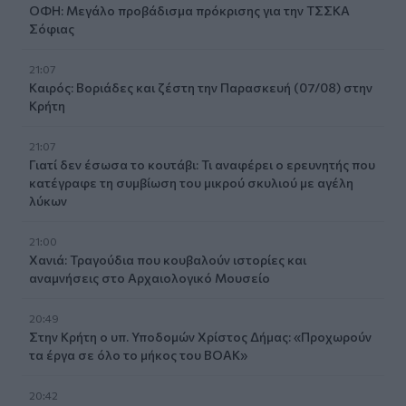
ΟΦΗ: Μεγάλο προβάδισμα πρόκρισης για την ΤΣΣΚΑ
Σόφιας
21:07
Καιρός: Βοριάδες και ζέστη την Παρασκευή (07/08) στην
Κρήτη
21:07
Γιατί δεν έσωσα το κουτάβι: Τι αναφέρει ο ερευνητής που
κατέγραφε τη συμβίωση του μικρού σκυλιού με αγέλη
λύκων
21:00
Χανιά: Τραγούδια που κουβαλούν ιστορίες και
αναμνήσεις στο Αρχαιολογικό Μουσείο
20:49
Στην Κρήτη ο υπ. Υποδομών Χρίστος Δήμας: «Προχωρούν
τα έργα σε όλο το μήκος του ΒΟΑΚ»
20:42