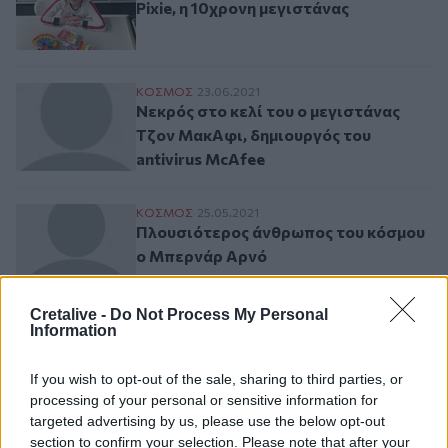
Pixie, η 10χρονη μεγιστάνας
Νεκρός στο κελί του ο μεγιστάνας Τζον Μ
ΚΟΣΜΟΣ
23.06.2021
Νεκρός στο κελί του ο μεγιστάνας
Τζον ΜακΑφι, δημιουργός του
antivirus McAfee
Πλουσιότερος άνθρωπος του κόσμου ο 
ΚΟΣΜΟΣ
25.05.2021
Πλουσιότερος άνθρωπος του κόσμου
ο Μπερνάρ Αρνό
Cretalive -
Do Not Process My Personal
Information
Σελιδοποίηση
Current page
1
Προηγούμενη σελίδα
Next page
If you wish to opt-out of the sale, sharing to third parties, or
processing of your personal or sensitive information for
targeted advertising by us, please use the below opt-out
section to confirm your selection. Please note that after your