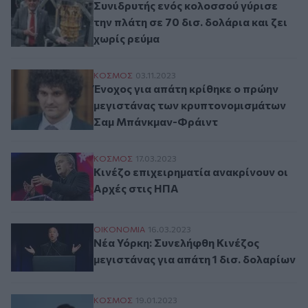
Συνιδρυτής ενός κολοσσού γύρισε
την πλάτη σε 70 δισ. δολάρια και ζει
χωρίς ρεύμα
Ένοχος για απάτη κρίθηκε ο πρώην μεγι
ΚΟΣΜΟΣ
03.11.2023
Ένοχος για απάτη κρίθηκε ο πρώην
μεγιστάνας των κρυπτονομισμάτων
Σαμ Μπάνκμαν-Φράιντ
Κινέζο επιχειρηματία ανακρίνουν οι Αρχέ
ΚΟΣΜΟΣ
17.03.2023
Κινέζο επιχειρηματία ανακρίνουν οι
Αρχές στις ΗΠΑ
Νέα Υόρκη: Συνελήφθη Κινέζος μεγιστάνας
ΟΙΚΟΝΟΜΙΑ
16.03.2023
Νέα Υόρκη: Συνελήφθη Κινέζος
μεγιστάνας για απάτη 1 δισ. δολαρίων
Η πτώση του μεγιστάνα αφεντικού του κο
ΚΟΣΜΟΣ
19.01.2023