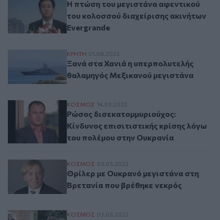
Η πτώση του μεγιστάνα αφεντικού
του κολοσσού διαχείρισης ακινήτων
Evergrande
Ξανά στα Χανιά η υπερπολυτελής θαλαμη
ΚΡΗΤΗ
01.09.2022
Ξανά στα Χανιά η υπερπολυτελής
θαλαμηγός Μεξικανού μεγιστάνα
Ρώσος δισεκατομμυριούχος: Κίνδυνος επι
ΚΟΣΜΟΣ
14.03.2022
Ρώσος δισεκατομμυριούχος:
Κίνδυνος επισιτιστικής κρίσης λόγω
του πολέμου στην Ουκρανία
Θρίλερ με Ουκρανό μεγιστάνα στη Βρεταν
ΚΟΣΜΟΣ
03.03.2022
Θρίλερ με Ουκρανό μεγιστάνα στη
Βρετανία που βρέθηκε νεκρός
Μυστήριο με τον θάνατο μεγιστάνα στο Σά
ΚΟΣΜΟΣ
03.03.2022