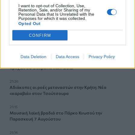
Συρία: Βόμβα εξερράγη σε λεωφορείο κοντά στη
I want to opt-out of Collection, Use,
Retention, Sale, and/or Sharing of my
Δαμασκό – Τουλάχιστον 2 νεκροί και 13 τραυματίες
Personal Data that Is Unrelated with the
Purposes for which it was collected.
Opted Out
21:43
Απίστευτο περιστατικό σε αγώνα μπέιζμπολ: Μπαστούνι
CONFIRM
παίκτη εκτοξεύτηκε στις κερκίδες και τραυμάτισε θεατή
- Δείτε βίντεο
21:30
Data Deletion
Data Access
Privacy Policy
Γκουτέρες: Άμεσος τερματισμός των επιθέσεων κατά
αμάχων σε Ουκρανία και Ρωσία
21:26
Αδιάκοπες οι ροές μεταναστών στην Κρήτη: Νέα
«καραβιά» στον Τσούτσουρα
21:15
Μουσική λαϊκή βραδιά στο Πάρκο Κνωσού την
Παρασκευή 7 Αυγούστου
21:14