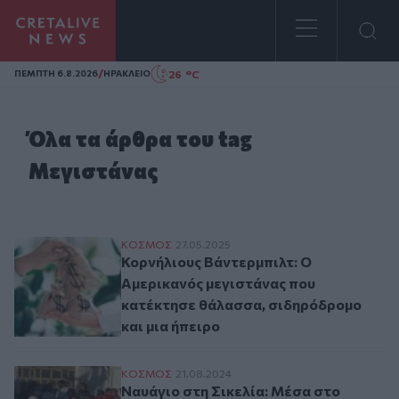
Homepage
/
26 °C
ΠΕΜΠΤΗ 6.8.2026
ΗΡΑΚΛΕΙΟ
Όλα τα άρθρα του tag
Μεγιστάνας
Κορνήλιους Βάντερμπιλτ: Ο Αμερικανός μ
ΚΟΣΜΟΣ
27.05.2025
Κορνήλιους Βάντερμπιλτ: Ο
Αμερικανός μεγιστάνας που
κατέκτησε θάλασσα, σιδηρόδρομο
και μια ήπειρο
Ναυάγιο στη Σικελία: Μέσα στο σκάφος ε
ΚΟΣΜΟΣ
21.08.2024
Ναυάγιο στη Σικελία: Μέσα στο