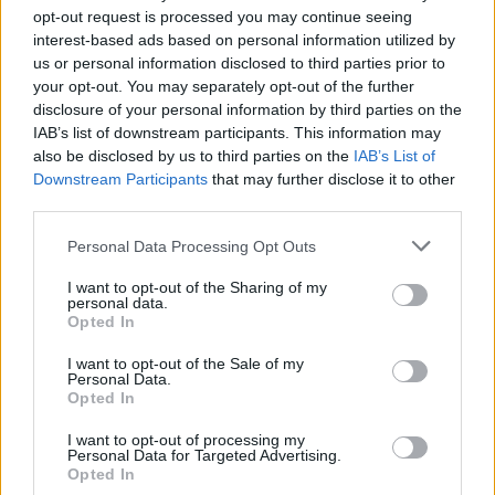
opt-out request is processed you may continue seeing
Ροή ειδήσεων
Δημοφιλή
interest-based ads based on personal information utilized by
us or personal information disclosed to third parties prior to
your opt-out. You may separately opt-out of the further
22:30
disclosure of your personal information by third parties on the
Αυτές είναι οι πιο επικίνδυνες εβδομάδες για μεγάλες
IAB’s list of downstream participants. This information may
πυρκαγιές
also be disclosed by us to third parties on the
IAB’s List of
Downstream Participants
that may further disclose it to other
22:21
third parties.
Χρήστος Δάντης: «Δεν περίμενα την αχαριστία, 22 χρόνια
μετά και συνάδελφοι προσπαθούν να ξεχάσουν ότι
Personal Data Processing Opt Outs
έγραψα αυτό το τραγούδι»
I want to opt-out of the Sharing of my
22:14
personal data.
Opted In
Ξεκινούν τα δοκιμαστικά δρομολόγια της επέκτασης του
Μετρό Θεσσαλονίκης
I want to opt-out of the Sale of my
Personal Data.
22:05
Opted In
Τζόκερ: Αυτοί είναι οι τυχεροί αριθμοί που κερδίζουν
πάνω από 2 εκατ. ευρώ
I want to opt-out of processing my
Personal Data for Targeted Advertising.
Opted In
21:56