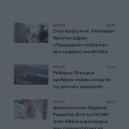
ΚΡΗΤΗ
20:49
Στην Κρήτη ο υπ. Υποδομών
Χρίστος Δήμας:
«Προχωρούν τα έργα σε
όλο το μήκος του ΒΟΑΚ»
ΚΡΗΤΗ
19:23
Ρέθυμνο: 19 κτίρια
κρίθηκαν «κόκκινα» μετά
τις φονικές πυρκαγιές
ΚΡΗΤΗ
18:32
Αγωνία για την 20χρονη
Ραφαέλα: Από το ΠΑΓΝΗ
στην Αθήνα η φοιτήτρια
που τραυματίστηκε σε