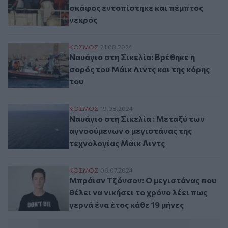
σκάφος εντοπίστηκε και πέμπτος
νεκρός
Ναυάγιο στη Σικελία: Βρέθηκε η σορός του
ΚΟΣΜΟΣ
21.08.2024
Ναυάγιο στη Σικελία: Βρέθηκε η
σορός του Μάικ Λιντς και της κόρης
του
Ναυάγιο στη Σικελία : Μεταξύ των αγνοού
ΚΟΣΜΟΣ
19.08.2024
Ναυάγιο στη Σικελία : Μεταξύ των
αγνοούμενων ο μεγιστάνας της
τεχνολογίας Μάικ Λιντς
Μπράιαν Τζόνσον: Ο μεγιστάνας που θέλει 
ΚΟΣΜΟΣ
08.07.2024
Μπράιαν Τζόνσον: Ο μεγιστάνας που
θέλει να νικήσει το χρόνο λέει πως
γερνά ένα έτος κάθε 19 μήνες