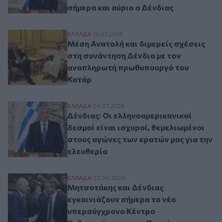
σήμερα και αύριο ο Δένδιας
Μέση Ανατολή και διμερείς σχέσεις στη 
ΕΛΛAΔΑ
15.07.2026
Μέση Ανατολή και διμερείς σχέσεις
στη συνάντηση Δένδια με τον
αναπληρωτή πρωθυπουργό του
Κατάρ
Δένδιας: Οι ελληνοαμερικανικοί δεσμοί εί
ΕΛΛAΔΑ
04.07.2026
Δένδιας: Οι ελληνοαμερικανικοί
δεσμοί είναι ισχυροί, θεμελιωμένοι
στους αγώνες των κρατών μας για την
ελευθερία
Μητσοτάκης και Δένδιας εγκαινιάζουν σ
ΕΛΛAΔΑ
22.06.2026
Μητσοτάκης και Δένδιας
εγκαινιάζουν σήμερα το νέο
υπερσύγχρονο Κέντρο