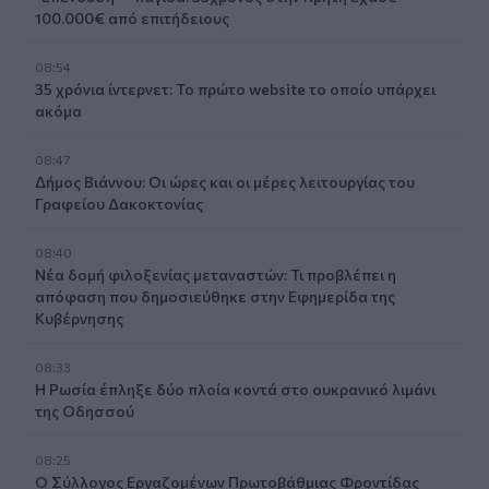
100.000€ από επιτήδειους
08:54
35 χρόνια ίντερνετ: Το πρώτο website το οποίο υπάρχει
ακόμα
08:47
Δήμος Βιάννου: Οι ώρες και οι μέρες λειτουργίας του
Γραφείου Δακοκτονίας
08:40
Νέα δομή φιλοξενίας μεταναστών: Τι προβλέπει η
απόφαση που δημοσιεύθηκε στην Εφημερίδα της
Κυβέρνησης
08:33
Η Ρωσία έπληξε δύο πλοία κοντά στο ουκρανικό λιμάνι
της Οδησσού
08:25
Ο Σύλλογος Εργαζομένων Πρωτοβάθμιας Φροντίδας