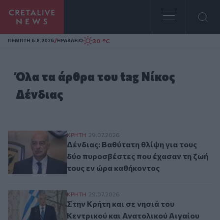
Homepage
/
30 °C
ΠΕΜΠΤΗ 6.8.2026
ΗΡΑΚΛΕΙΟ
Όλα τα άρθρα του tag Νίκος
Δένδιας
Δένδιας: Βαθύτατη θλίψη για τους δύο π
ΚΡΗΤΗ
29.07.2026
Δένδιας: Βαθύτατη θλίψη για τους
δύο πυροσβέστες που έχασαν τη ζωή
τους εν ώρα καθήκοντος
Στην Κρήτη και σε νησιά του Κεντρικού κα
ΚΡΗΤΗ
29.07.2026
Στην Κρήτη και σε νησιά του
Κεντρικού και Ανατολικού Αιγαίου