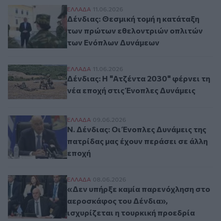
Δένδιας: Θεσμική τομή η κατάταξη των 
ΕΛΛAΔΑ
11.06.2026
Δένδιας: Θεσμική τομή η κατάταξη
των πρώτων εθελοντριών οπλιτών
των Ενόπλων Δυνάμεων
Δένδιας: Η "Ατζέντα 2030" φέρνει τη νέα 
ΕΛΛAΔΑ
11.06.2026
Δένδιας: Η "Ατζέντα 2030" φέρνει τη
νέα εποχή στις Ένοπλες Δυνάμεις
Ν. Δένδιας: Οι Ένοπλες Δυνάμεις της πατ
ΕΛΛAΔΑ
09.06.2026
Ν. Δένδιας: Οι Ένοπλες Δυνάμεις της
πατρίδας μας έχουν περάσει σε άλλη
εποχή
«Δεν υπήρξε καμία παρενόχληση στο αερο
ΕΛΛAΔΑ
08.06.2026
«Δεν υπήρξε καμία παρενόχληση στο
αεροσκάφος του Δένδια»,
ισχυρίζεται η τουρκική προεδρία