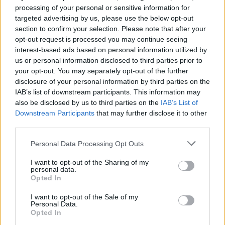
processing of your personal or sensitive information for
targeted advertising by us, please use the below opt-out
Σελιδοποίηση
Current page
1
Προηγούμενη σελίδα
Next page
section to confirm your selection. Please note that after your
opt-out request is processed you may continue seeing
interest-based ads based on personal information utilized by
us or personal information disclosed to third parties prior to
your opt-out. You may separately opt-out of the further
disclosure of your personal information by third parties on the
Ροή ειδήσεων
Δημοφιλή
IAB’s list of downstream participants. This information may
also be disclosed by us to third parties on the
IAB’s List of
Downstream Participants
that may further disclose it to other
09:50
third parties.
Ιράν: Η συμφωνία με το Ομάν δεν σημαίνει πλήρες
άνοιγμα των Στενών του Ορμούζ
Personal Data Processing Opt Outs
09:44
I want to opt-out of the Sharing of my
Χωρίς ενεργό μέτωπο η φωτιά στο Καρύδι Σητείας -
personal data.
Opted In
Παραμένουν δυνάμεις στο σημείο
I want to opt-out of the Sale of my
09:31
Personal Data.
Θεσσαλονίκη: Η παρατεταμένη ανομβρία απειλεί τη
Opted In
λιμνοθάλασσα Καλοχωρίου