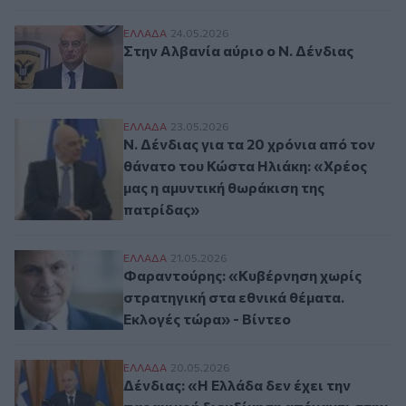
Στην Αλβανία αύριο ο Ν. Δένδιας
ΕΛΛAΔΑ
24.05.2026
Στην Αλβανία αύριο ο Ν. Δένδιας
Ν. Δένδιας για τα 20 χρόνια από τον θάν
ΕΛΛAΔΑ
23.05.2026
Ν. Δένδιας για τα 20 χρόνια από τον
θάνατο του Κώστα Ηλιάκη: «Χρέος
μας η αμυντική θωράκιση της
πατρίδας»
Φαραντούρης: «Κυβέρνηση χωρίς στρατηγι
ΕΛΛAΔΑ
21.05.2026
Φαραντούρης: «Κυβέρνηση χωρίς
στρατηγική στα εθνικά θέματα.
Εκλογές τώρα» - Βίντεο
Δένδιας: «Η Ελλάδα δεν έχει την παραμικ
ΕΛΛAΔΑ
20.05.2026
Δένδιας: «Η Ελλάδα δεν έχει την