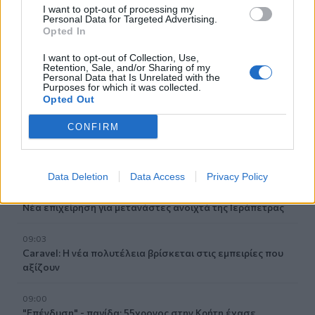
I want to opt-out of processing my
Personal Data for Targeted Advertising.
09:22
Opted In
Ιός Δυτικού Νείλου: Στα 65 τα κρούσματα στην Ελλάδα
I want to opt-out of Collection, Use,
Retention, Sale, and/or Sharing of my
09:12
Personal Data that Is Unrelated with the
Ρωσία: Διαψεύδει εμπλοκή σε στρατολόγηση
Purposes for which it was collected.
Opted Out
Κολομβιανών μισθοφόρων
CONFIRM
09:07
Ηράκλειο: Μια σύλληψη για την έκρηξη φιάλης που
αναστάτωσε την Θερίσσου
Data Deletion
Data Access
Privacy Policy
09:06
Νέα επιχείρηση για μετανάστες ανοιχτά της Ιεράπετρας
09:03
Caravel: Η νέα πολυτέλεια βρίσκεται στις εμπειρίες που
αξίζουν
09:00
"Επένδυση" - παγίδα: 55χρονος στην Κρήτη έχασε