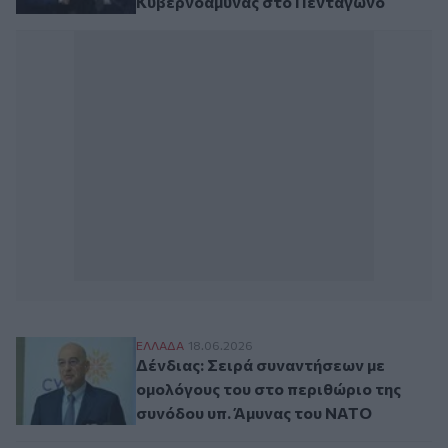
Κυβερνοάμυνας στο Πεντάγωνο
Δένδιας: Σειρά συναντήσεων με ομολόγου
ΕΛΛAΔΑ
18.06.2026
Δένδιας: Σειρά συναντήσεων με
ομολόγους του στο περιθώριο της
συνόδου υπ. Άμυνας του NATO