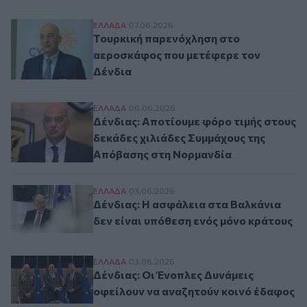
Τουρκική παρενόχληση στο αεροσκάφος π
ΕΛΛAΔΑ
07.06.2026
Τουρκική παρενόχληση στο
αεροσκάφος που μετέφερε τον
Δένδια
Δένδιας: Αποτίουμε φόρο τιμής στους δε
ΕΛΛAΔΑ
06.06.2026
Δένδιας: Αποτίουμε φόρο τιμής στους
δεκάδες χιλιάδες Συμμάχους της
Απόβασης στη Νορμανδία
Δένδιας: Η ασφάλεια στα Βαλκάνια δεν εί
ΕΛΛAΔΑ
03.06.2026
Δένδιας: Η ασφάλεια στα Βαλκάνια
δεν είναι υπόθεση ενός μόνο κράτους
Δένδιας: Οι Ένοπλες Δυνάμεις οφείλουν ν
ΕΛΛAΔΑ
03.06.2026
Δένδιας: Οι Ένοπλες Δυνάμεις
οφείλουν να αναζητούν κοινό έδαφος