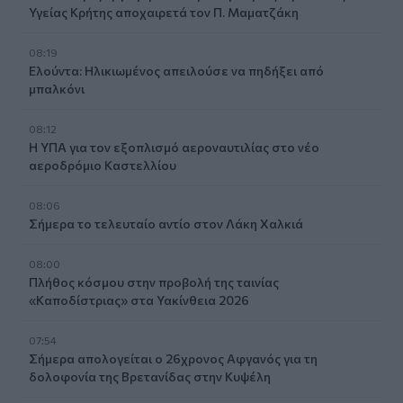
Υγείας Κρήτης αποχαιρετά τον Π. Μαματζάκη
08:19
Ελούντα: Ηλικιωμένος απειλούσε να πηδήξει από
μπαλκόνι
08:12
Η ΥΠΑ για τον εξοπλισμό αεροναυτιλίας στο νέο
αεροδρόμιο Καστελλίου
08:06
Σήμερα το τελευταίο αντίο στον Λάκη Χαλκιά
08:00
Πλήθος κόσμου στην προβολή της ταινίας
«Καποδίστριας» στα Υακίνθεια 2026
07:54
Σήμερα απολογείται ο 26χρονος Αφγανός για τη
δολοφονία της Βρετανίδας στην Κυψέλη