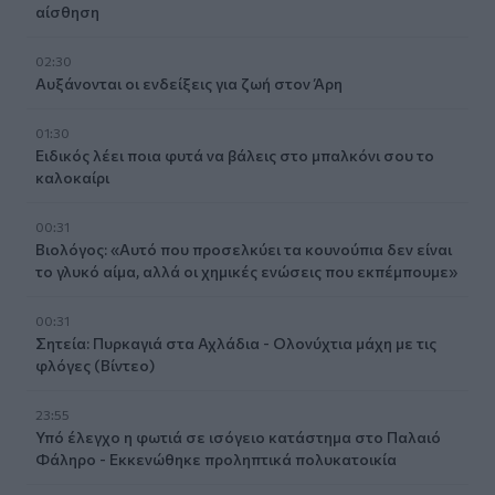
αίσθηση
02:30
Αυξάνονται οι ενδείξεις για ζωή στον Άρη
01:30
Ειδικός λέει ποια φυτά να βάλεις στο μπαλκόνι σου το
καλοκαίρι
00:31
Βιολόγος: «Αυτό που προσελκύει τα κουνούπια δεν είναι
το γλυκό αίμα, αλλά οι χημικές ενώσεις που εκπέμπουμε»
00:31
Σητεία: Πυρκαγιά στα Αχλάδια - Ολονύχτια μάχη με τις
φλόγες (Βίντεο)
23:55
Υπό έλεγχο η φωτιά σε ισόγειο κατάστημα στο Παλαιό
Φάληρο - Εκκενώθηκε προληπτικά πολυκατοικία