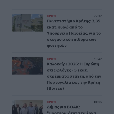
ΚΡΗΤΗ
22:32
Πανεπιστήμιο Κρήτης: 3,35
εκατ. ευρώ από το
Υπουργείο Παιδείας, για το
στεγαστικό επίδομα των
φοιτητών
ΚΡΗΤΗ
19:42
Καλοκαίρι 2026: Η Ευρώπη
στις φλόγες - 5 εκατ.
στρέμματα στάχτη, από την
Πορτογαλία έως την Κρήτη
(Βίντεο)
ΚΡΗΤΗ
18:06
Δήμας για ΒΟΑΚ:
"Προτεραιότητα τα έργα