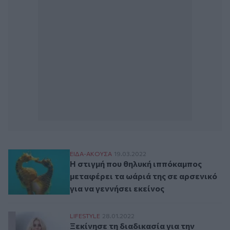
Η στιγμή που θηλυκή ιππόκαμπος μεταφέρε
ΕΙΔΑ-ΑΚΟΥΣΑ
19.03.2022
Η στιγμή που θηλυκή ιππόκαμπος
μεταφέρει τα ωάριά της σε αρσενικό
για να γεννήσει εκείνος
Ξεκίνησε τη διαδικασία για την κατάψυξη
LIFESTYLE
28.01.2022
Ξεκίνησε τη διαδικασία για την