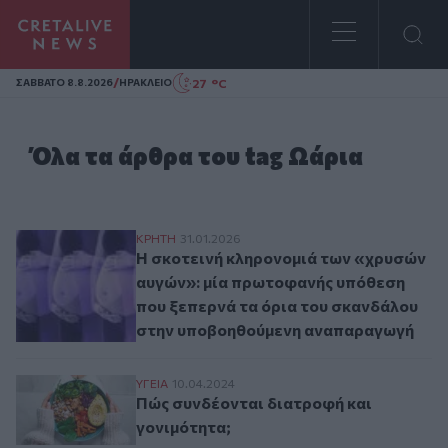
Homepage
/
27 °C
ΣAΒΒΑΤΟ 8.8.2026
ΗΡΑΚΛΕΙΟ
Όλα τα άρθρα του tag Ωάρια
Η σκοτεινή κληρονομιά των «χρυσών αυγ
ΚΡΗΤΗ
31.01.2026
Η σκοτεινή κληρονομιά των «χρυσών
αυγών»: μία πρωτοφανής υπόθεση
που ξεπερνά τα όρια του σκανδάλου
στην υποβοηθούμενη αναπαραγωγή
Πώς συνδέονται διατροφή και γονιμότητα
ΥΓΕΙΑ
10.04.2024
Πώς συνδέονται διατροφή και
γονιμότητα;