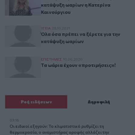
κατάψυξη ωαρίων η Κατερίνα
Καινούργιου
Όλα όσα πρέπει να ξέρετε για την κατάψ
ΥΓΕΙΑ
28.10.2021
Όλα όσα πρέπει να ξέρετε για την
κατάψυξη ωαρίων
Τα ωάρια έχουν «προτιμήσεις»!
ΕΠΙΣΤΗΜΕΣ
10.06.2020
Τα ωάρια έχουν «προτιμήσεις»!
Ροή ειδήσεων
Δημοφιλή
03:16
Οι ειδικοί εξηγούν: Το κλιματιστικό ρυθμίζει τη
θερμοκρασία, ο ανεμιστήρας οροφής αλλάζει την