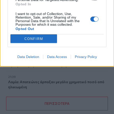
Opted In
22:03
Καιρός: “Πορτοκαλί” συναγερμός στην Κρήτη - Ζέστη και
I want to opt-out of Collection, Use,
πολύ υψηλός κίνδυνος πυρκαγιάς!
Retention, Sale, and/or Sharing of my
Personal Data that Is Unrelated with the
Purposes for which it was collected.
22:02
Opted Out
Σφοδρή επίθεση κατά Καρυστιανού-Γρατσία από πρώην
στελέχη: «Συνεχής εσωστρέφεια και τραγικά
CONFIRM
επικοινωνιακά λάθη»
21:57
Data Deletion
Data Access
Privacy Policy
Ηράκλειο: "Σε άθλια κατάσταση το μνημείο πεσόντων
Εφέδρων Αξιωματικών στον Καράβολα"
21:39
Λαμία: Απατεώνες άρπαξαν μεγάλο χρηματικό ποσό από
ηλικιωμένη
ΠΕΡΙΣΣΟΤΕΡΑ