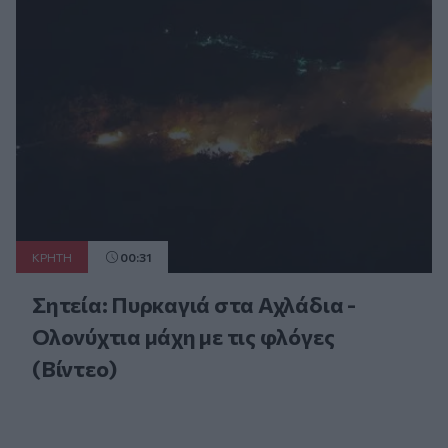
ΚΡΗΤΗ
00:31
Σητεία: Πυρκαγιά στα Αχλάδια -
Ολονύχτια μάχη με τις φλόγες
(Βίντεο)