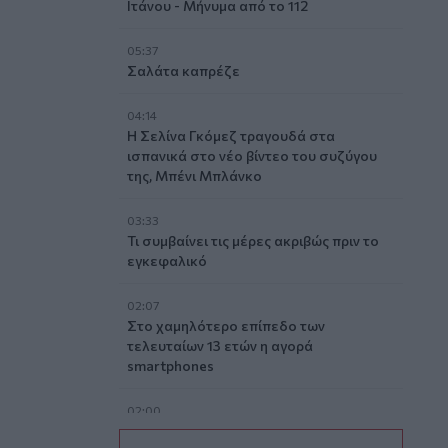
Ιτάνου - Μήνυμα από το 112
05:37
Σαλάτα καπρέζε
04:14
Η Σελίνα Γκόμεζ τραγουδά στα
ισπανικά στο νέο βίντεο του συζύγου
της, Μπένι Μπλάνκο
03:33
Τι συμβαίνει τις μέρες ακριβώς πριν το
εγκεφαλικό
02:07
Στο χαμηλότερο επίπεδο των
τελευταίων 13 ετών η αγορά
smartphones
02:00
Νέιθαν Τόμας: Το παιδί-θαύμα που έγινε