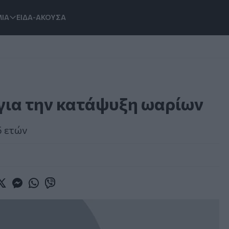
ΙΑ
ΕΙΔΑ-ΑΚΟΥΣΑ
 για την κατάψυξη ωαρίων
5 ετών
book
witter
Messenger
Whatsapp
Viber