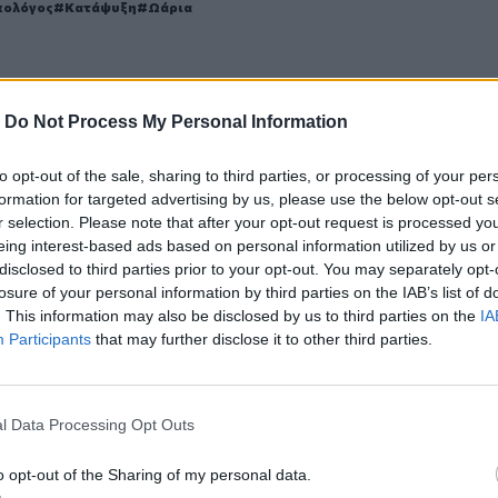
κολόγος
Κατάψυξη
Ωάρια
-
Do Not Process My Personal Information
ερ του CRETALIVE
ΤΗΝ ΕΊΔΗΣΗ
to opt-out of the sale, sharing to third parties, or processing of your per
formation for targeted advertising by us, please use the below opt-out s
r selection. Please note that after your opt-out request is processed y
eing interest-based ads based on personal information utilized by us or
disclosed to third parties prior to your opt-out. You may separately opt-
losure of your personal information by third parties on the IAB’s list of
. This information may also be disclosed by us to third parties on the
IA
Participants
that may further disclose it to other third parties.
Παγκόσμια Εβδομάδα Μητρικού Θηλασμού: Τα οφέλη γι
ΥΓΕΙΑ
15:11
ριν το εγκεφαλικό
Παγκόσμια Εβδομάδα Μητρικού Θηλ
Παγκόσμια Εβδομάδα Μητρικού
Θηλασμού: Τα οφέλη για μητέρα
και βρέφος
l Data Processing Opt Outs
υς 10 εργαζόμενους άνω των 50
Το συστατικό στη σαλάτα που ρίχνει τη χοληστερόλη κα
ΥΓΕΙΑ
02:00
o opt-out of the Sharing of my personal data.
υς τις νύχτες 7 στους 10 εργαζόμενους άνω των 50
Το συστατικό στη σαλάτα που ρίχνε
Το συστατικό στη σαλάτα που