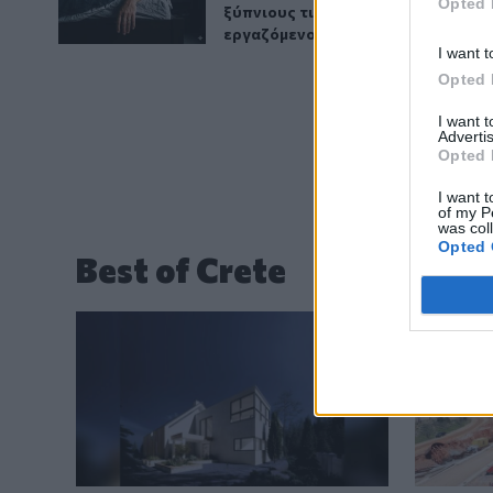
Opted 
ξύπνιους τις νύχτες 7 στους 10
εργαζόμενους άνω των 50
I want t
Opted 
I want 
Advertis
Opted 
I want t
of my P
was col
Opted 
Best of Crete