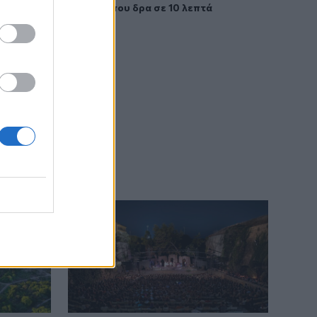
που δρα σε 10 λεπτά
πληγέντες
23:03
Ποια είναι τα δέντρα που μπορούν να
γίνουν «ασπίδα» για το σπίτι σας
απέναντι στις πυρκαγιές
22:55
Ανησυχία στην Τεχεράνη: Ο πρόεδρος
του Ιράν δηλώνει ότι η επαφή με τον
Χαμενεΐ είναι δύσκολη
22:49
Φωτιά στα Αϊβαλιώτικα Βόλου
22:43
Συνελήφθη οπλισμένος άνδρας κοντά
σε γήπεδο γκολφ του Τραμπ στην
Καλιφόρνια
22:37