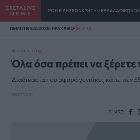
ΡΟΗ ΕΙΔΗΣΕΩΝ
ΚΡΗΤΗ
ΕΛΛΑΔΑ
ΟΙΚΟΝΟΜ
Homepage
ΠΕΜΠΤΗ 6.8.2026
/
ΗΡΑΚΛΕΙΟ
27 °C
ΑΡΧΙΚΗ
/
ΥΓΕΊΑ
Όλα όσα πρέπει να ξέρετε
Διαδικασία που αφορά γυναίκες κάτω των 3
28.10.2021
SHARE:
Face
T