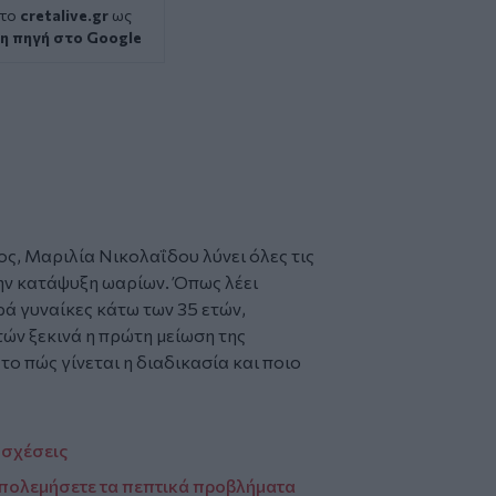
 το
cretalive.gr
ως
η πηγή στο Google
ος
, Μαριλία Νικολαΐδου λύνει όλες τις
ην
κατάψυξη
ωαρίων
. Όπως λέει
ρά γυναίκες κάτω των 35 ετών,
τών ξεκινά η πρώτη μείωση της
το πώς γίνεται η διαδικασία και ποιο
ς σχέσεις
απολεμήσετε τα πεπτικά προβλήματα