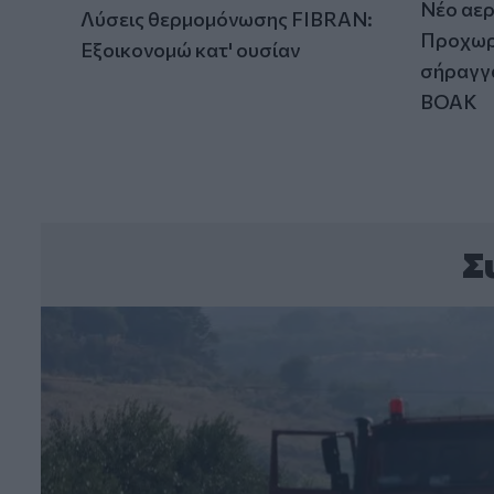
Νέο αερ
Λύσεις θερμομόνωσης FIBRAN:
Προχωρά
Εξοικονομώ κατ' ουσίαν
σήραγγα
ΒΟΑΚ
Σ