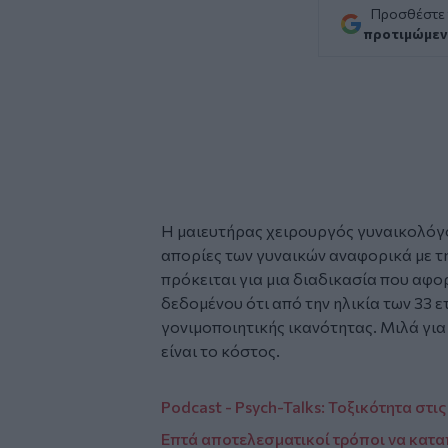
Προσθέστε
προτιμώμεν
Η
μαιευτήρας
χειρουργός
γυναικολόγ
απορίες των γυναικών αναφορικά με τ
πρόκειται για μια διαδικασία που αφο
δεδομένου ότι από την ηλικία των 33 ε
γονιμοποιητικής ικανότητας. Μιλά για 
είναι το κόστος.
Podcast - Psych-Talks: Τοξικότητα στι
Επτά αποτελεσματικοί τρόποι να κατ