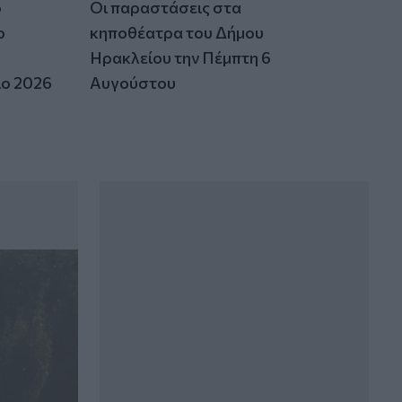
ο
Οι παραστάσεις στα
Κόλπος του Άντεν: Πλήγμα των Χούθι σε
τάνκερ της Σαουδικής Αραβίας
ο
κηποθέατρα του Δήμου
Ηρακλείου την Πέμπτη 6
ιο 2026
Αυγούστου