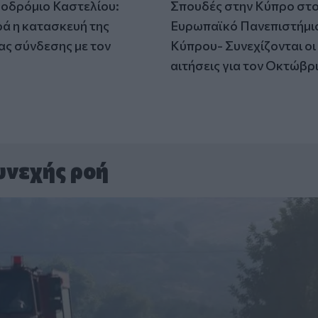
οδρόμιο Καστελίου:
Σπουδές στην Κύπρο στ
 η κατασκευή της
Ευρωπαϊκό Πανεπιστήμι
ς σύνδεσης με τον
Κύπρου- Συνεχίζονται οι
αιτήσεις για τον Οκτώβρ
υνεχής ροή