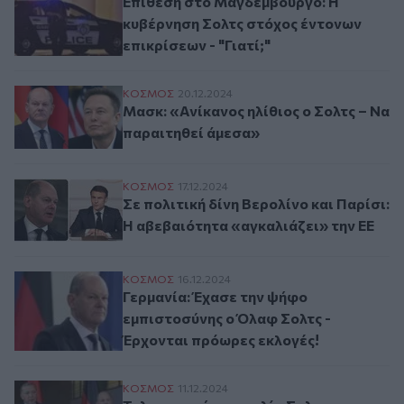
Επίθεση στο Μαγδεμβούργο: Η
κυβέρνηση Σολτς στόχος έντονων
επικρίσεων - "Γιατί;"
Μασκ: «Ανίκανος ηλίθιος ο Σολτς – Να πα
ΚΟΣΜΟΣ
20.12.2024
Μασκ: «Ανίκανος ηλίθιος ο Σολτς – Να
παραιτηθεί άμεσα»
Σε πολιτική δίνη Βερολίνο και Παρίσι: Η 
ΚΟΣΜΟΣ
17.12.2024
Σε πολιτική δίνη Βερολίνο και Παρίσι:
Η αβεβαιότητα «αγκαλιάζει» την ΕΕ
Γερμανία: Έχασε την ψήφο εμπιστοσύνης 
ΚΟΣΜΟΣ
16.12.2024
Γερμανία: Έχασε την ψήφο
εμπιστοσύνης ο Όλαφ Σολτς -
Έρχονται πρόωρες εκλογές!
Τηλεφωνική συνομιλία Σολτς-Ερντογάν κα
ΚΟΣΜΟΣ
11.12.2024