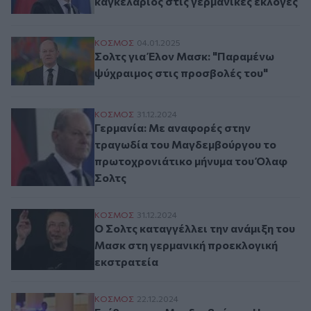
καγκελάριος στις γερμανικές εκλογές
Σολτς για Έλον Μασκ: "Παραμένω ψύχραιμ
ΚΟΣΜΟΣ
04.01.2025
Σολτς για Έλον Μασκ: "Παραμένω
ψύχραιμος στις προσβολές του"
Γερμανία: Με αναφορές στην τραγωδία τ
ΚΟΣΜΟΣ
31.12.2024
Γερμανία: Με αναφορές στην
τραγωδία του Μαγδεμβούργου το
πρωτοχρονιάτικο μήνυμα του Όλαφ
Σολτς
Ο Σολτς καταγγέλλει την ανάμιξη του Μα
ΚΟΣΜΟΣ
31.12.2024
Ο Σολτς καταγγέλλει την ανάμιξη του
Μασκ στη γερμανική προεκλογική
εκστρατεία
Επίθεση στο Μαγδεμβούργο: Η κυβέρνηση Σ
ΚΟΣΜΟΣ
22.12.2024