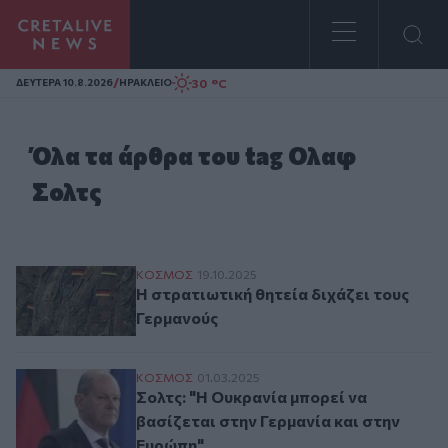
Homepage
/
30 °C
ΔΕΥΤΕΡΑ 10.8.2026
ΗΡΑΚΛΕΙΟ
Όλα τα άρθρα του tag Ολαφ
Σολτς
Η στρατιωτική θητεία διχάζει τους Γερμα
ΚΟΣΜΟΣ
19.10.2025
Η στρατιωτική θητεία διχάζει τους
Γερμανούς
Σολτς: "Η Ουκρανία μπορεί να βασίζεται 
ΚΟΣΜΟΣ
01.03.2025
Σολτς: "Η Ουκρανία μπορεί να
βασίζεται στην Γερμανία και στην
Ευρώπη"