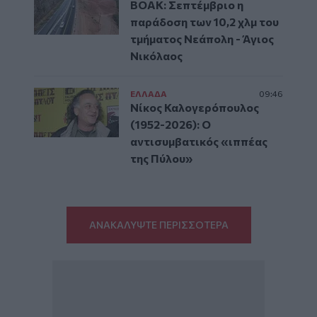
ΒΟΑΚ: Σεπτέμβριο η
παράδοση των 10,2 χλμ του
τμήματος Νεάπολη - Άγιος
Νικόλαος
ΕΛΛAΔΑ
09:46
Νίκος Καλογερόπουλος
(1952-2026): O
αντισυμβατικός «ιππέας
της Πύλου»
ΑΝΑΚΑΛΥΨΤΕ ΠΕΡΙΣΣΟΤΕΡΑ