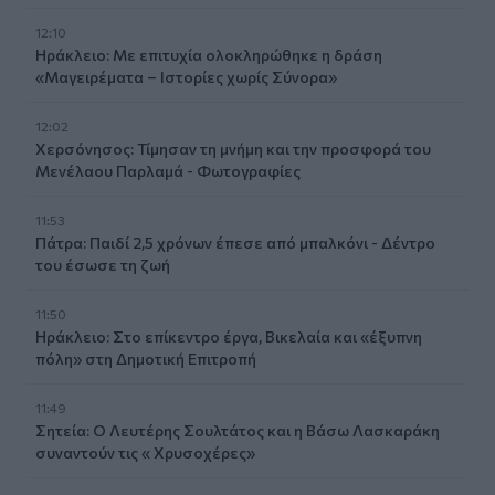
12:10
Ηράκλειο: Με επιτυχία ολοκληρώθηκε η δράση
«Μαγειρέματα – Ιστορίες χωρίς Σύνορα»
12:02
Χερσόνησος: Τίμησαν τη μνήμη και την προσφορά του
Μενέλαου Παρλαμά - Φωτογραφίες
11:53
Πάτρα: Παιδί 2,5 χρόνων έπεσε από μπαλκόνι - Δέντρο
του έσωσε τη ζωή
11:50
Ηράκλειο: Στο επίκεντρο έργα, Βικελαία και «έξυπνη
πόλη» στη Δημοτική Επιτροπή
11:49
Σητεία: Ο Λευτέρης Σουλτάτος και η Βάσω Λασκαράκη
συναντούν τις « Χρυσοχέρες»