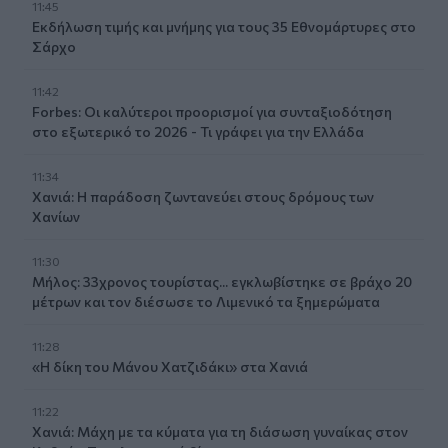
11:45
Εκδήλωση τιμής και μνήμης για τους 35 Εθνομάρτυρες στο
Σάρχο
11:42
Forbes: Οι καλύτεροι προορισμοί για συνταξιοδότηση
στο εξωτερικό το 2026 - Τι γράφει για την Ελλάδα
11:34
Χανιά: Η παράδοση ζωντανεύει στους δρόμους των
Χανίων
11:30
Μήλος: 33χρονος τουρίστας... εγκλωβίστηκε σε βράχο 20
μέτρων και τον διέσωσε το Λιμενικό τα ξημερώματα
11:28
«Η δίκη του Μάνου Χατζιδάκι» στα Χανιά
11:22
Χανιά: Μάχη με τα κύματα για τη διάσωση γυναίκας στον