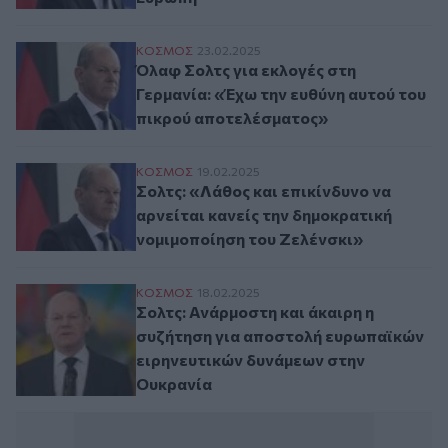
Όλαφ Σολτς για εκλογές στη Γερμανία: «
ΚΟΣΜΟΣ
23.02.2025
Όλαφ Σολτς για εκλογές στη
Γερμανία: «Έχω την ευθύνη αυτού του
πικρού αποτελέσματος»
Σολτς: «Λάθος και επικίνδυνο να αρνείτα
ΚΟΣΜΟΣ
19.02.2025
Σολτς: «Λάθος και επικίνδυνο να
αρνείται κανείς την δημοκρατική
νομιμοποίηση του Ζελένσκι»
Σολτς: Ανάρμοστη και άκαιρη η συζήτηση
ΚΟΣΜΟΣ
18.02.2025
Σολτς: Ανάρμοστη και άκαιρη η
συζήτηση για αποστολή ευρωπαϊκών
ειρηνευτικών δυνάμεων στην
Ουκρανία