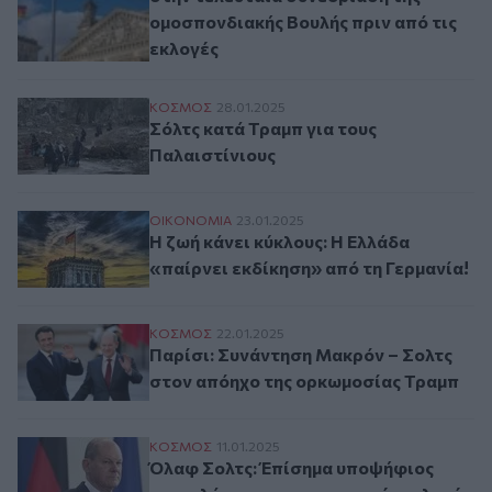
ομοσπονδιακής Βουλής πριν από τις
εκλογές
Σόλτς κατά Τραμπ για τους Παλαιστίνιους
ΚΟΣΜΟΣ
28.01.2025
Σόλτς κατά Τραμπ για τους
Παλαιστίνιους
Η ζωή κάνει κύκλους: Η Ελλάδα «παίρνει 
ΟΙΚΟΝΟΜΙΑ
23.01.2025
Η ζωή κάνει κύκλους: Η Ελλάδα
«παίρνει εκδίκηση» από τη Γερμανία!
Παρίσι: Συνάντηση Μακρόν – Σολτς στον
ΚΟΣΜΟΣ
22.01.2025
Παρίσι: Συνάντηση Μακρόν – Σολτς
στον απόηχο της ορκωμοσίας Τραμπ
Όλαφ Σολτς: Έπίσημα υποψήφιος καγκελάρ
ΚΟΣΜΟΣ
11.01.2025
Όλαφ Σολτς: Έπίσημα υποψήφιος