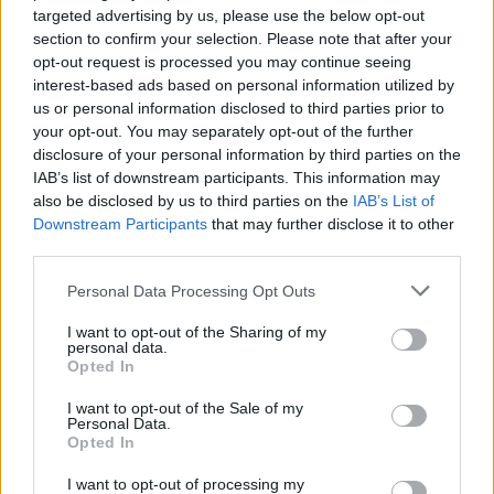
targeted advertising by us, please use the below opt-out
section to confirm your selection. Please note that after your
opt-out request is processed you may continue seeing
interest-based ads based on personal information utilized by
us or personal information disclosed to third parties prior to
Ροή ειδήσεων
Δημοφιλή
your opt-out. You may separately opt-out of the further
disclosure of your personal information by third parties on the
13:11
IAB’s list of downstream participants. This information may
Περιφέρεια Κρήτης: Μισό εκατομ. ευρώ για έργα οδικής
also be disclosed by us to third parties on the
IAB’s List of
ασφάλειας
Downstream Participants
that may further disclose it to other
third parties.
12:56
Personal Data Processing Opt Outs
Έρχονται νέες προσλήψεις στο Λιμενικό - "Ενισχύσαμε
ήδη την Κρήτη" λέει ο Κικίλιας
I want to opt-out of the Sharing of my
personal data.
12:49
Opted In
Αφροδίτη Νέστορα: Η σπαρακτική ανάρτηση για τη
μητέρα της που χάθηκε στην εμπρηστική επίθεση
I want to opt-out of the Sale of my
Personal Data.
Opted In
12:42
Μαρινάκης για Αλ. Τσίπρα: Η συλλογική μνήμη δεν σβήνει
I want to opt-out of processing my