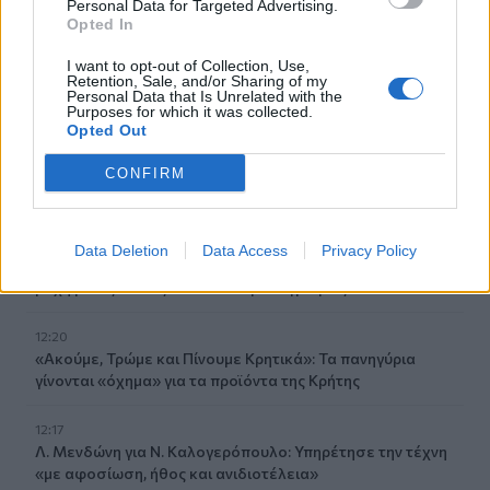
Personal Data for Targeted Advertising.
τόσο εύκολα όσο εκείνος πιστεύει
Opted In
12:41
I want to opt-out of Collection, Use,
Κικίλιας: «Έρχονται 420 νέες προσλήψεις στο Λιμενικό
Retention, Sale, and/or Sharing of my
Personal Data that Is Unrelated with the
Σώμα»
Purposes for which it was collected.
Opted Out
12:34
Νέο ρεκόρ για την "Οδύσσεια" - Η πιο επιτυχημένη ταινία
CONFIRM
του Νόλαν
12:22
Data Deletion
Data Access
Privacy Policy
Φωτιά στον Κουβαρά: Καλύτερη η εικόνα, συνεχίζεται η
μάχη με τις εστίες - Βίντεο & φωτογραφίες
12:20
«Ακούμε, Τρώμε και Πίνουμε Κρητικά»: Τα πανηγύρια
γίνονται «όχημα» για τα προϊόντα της Κρήτης
12:17
Λ. Μενδώνη για Ν. Καλογερόπουλο: Υπηρέτησε την τέχνη
«με αφοσίωση, ήθος και ανιδιοτέλεια»