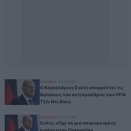
Ο Καγκελάριος Σολτς απορρίπτει τις δηλ
ΚΟΣΜΟΣ
15.02.2025
Ο Καγκελάριος Σολτς απορρίπτει τις
δηλώσεις του αντιπροέδρου των ΗΠΑ
Τζέι Ντι Βανς
Σολτς: «Όχι σε μια υπαγορευμένη ειρήνη 
ΚΟΣΜΟΣ
13.02.2025
Σολτς: «Όχι σε μια υπαγορευμένη
ειρήνη στην Ουκρανία»